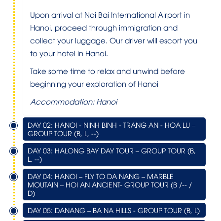
Upon arrival at Noi Bai International Airport in
Hanoi, proceed through immigration and
collect your luggage.
Our driver will escort you
to your hotel in Hanoi.
Take some time to relax and unwind before
beginning your exploration of Hanoi
Accommodation: Hanoi
DAY 02: HANOI - NINH BINH - TRANG AN - HOA LU –
GROUP TOUR (B, L, --)
DAY 03: HALONG BAY DAY TOUR – GROUP TOUR (B,
L, --)
DAY 04: HANOI – FLY TO DA NANG – MARBLE
MOUTAIN – HOI AN ANCIENT- GROUP TOUR (B /-- /
D)
DAY 05: DANANG – BA NA HILLS - GROUP TOUR (B, L)