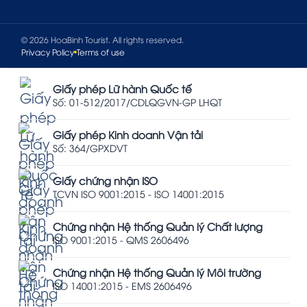
© 2026 HoaBinh Tourist. All rights reserved.
Privacy Policy
Terms of use
Giấy phép Lữ hành Quốc tế
Số: 01-512/2017/CDLQGVN-GP LHQT
Giấy phép Kinh doanh Vận tải
Số: 364/GPXDVT
Giấy chứng nhận ISO
TCVN ISO 9001:2015 - ISO 14001:2015
Chứng nhận Hệ thống Quản lý Chất lượng
ISO 9001:2015 - QMS 2606496
Chứng nhận Hệ thống Quản lý Môi trường
ISO 14001:2015 - EMS 2606496