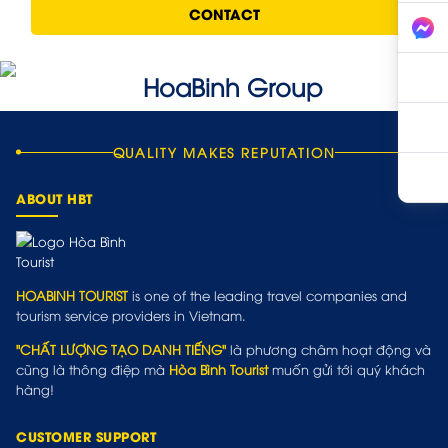
CONTACT
QUALITY MAKES REPUTATION
ABOUT HBT
HOABINH TOURIST
is one of the leading travel companies and
tourism service providers in Vietnam.
"CHẤT LƯỢNG TẠO DANH TIẾNG"
là phương châm hoạt động và
cũng là thông điệp mà
Hòa Bình Tourist
muốn gửi tới quý khách
hàng!
CUSTOMER SUPPORT