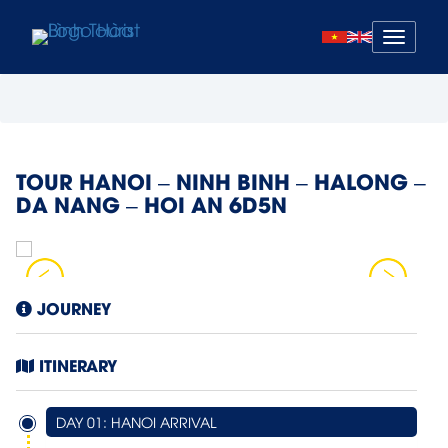
Mở
menu
TOUR HANOI – NINH BINH – HALONG –
DA NANG – HOI AN 6D5N
JOURNEY
ITINERARY
DAY 01: HANOI ARRIVAL