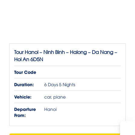
Tour Hanoi – Ninh Binh – Halong – Da Nang –
Hoi An 6D5N
Tour Code
Duration:
6 Days 5 Nights
Vehicle:
car, plane
Departure
Hanoi
From: