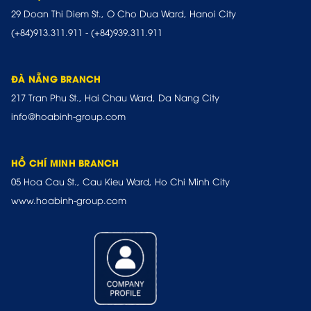
29 Doan Thi Diem St., O Cho Dua Ward, Hanoi City
(+84)913.311.911
-
(+84)939.311.911
ĐÀ NẴNG BRANCH
217 Tran Phu St., Hai Chau Ward, Da Nang City
info@hoabinh-group.com
HỒ CHÍ MINH BRANCH
05 Hoa Cau St., Cau Kieu Ward, Ho Chi Minh City
www.hoabinh-group.com