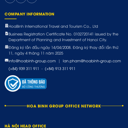
COMPANY INFORMATION
HoaBinh International Travel and Tourism Co., Ltd
Business Registration Certificate No. 0102720141 issued by the
Department of Planning and Investment of Hanoi City.
Đăng ký lần đầu ngày 14/04/2008. Đăng ký thay đổi lần thứ
11, ngày 4 tháng 11 năm 2025
info@hoabinh-group.com
|
lan.pham@hoabinh-group.com
(+84) 939 311 911
-
(+84) 913 311 911
HOA BINH GROUP OFFICE NETWORK
HÀ NỘI HEAD OFFICE