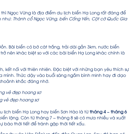
ồ thì Ngọc Vừng là địa điểm du lịch biển Hạ Long rất đáng để
n như:
Thành cổ Ngọc Vừng, bến Cống Yến, Cột cờ Quốc Gia
n. Bãi biển có bờ cát trắng, trải dài gần 3km, nước biển
rở nên khác biệt so với các bãi biển Hạ Long khác chính là
kết nối với thiên nhiên. Đặc biệt với những bạn yêu thích sự
ủa mình. Thức dậy vào buổi sáng ngắm bình minh hay đi dạo
 khoảnh khắc đáng nhớ.
g vẻ đẹp hoang sơ
u lịch biển Hạ Long hay biển Sơn Hào là từ
tháng 4 – tháng 6
 biển lặng. Còn từ tháng 7 – tháng 8 sẽ có mưa nhiều và xuất
báo thời tiết để tránh gặp thời tiết xấu.
 Rồng (huyện Vân Đồn) ra đến đảo Quan Lạn. Sau đó bạn có