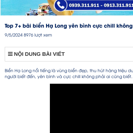
Top 7+ bãi biển Hạ Long yên bình cực chill không
9/5/2024
8976 lượt xem
NỘI DUNG BÀI VIẾT
Biển Hạ Long nổi tiếng là vùng biển đẹp, thu hút hàng triệu
người biết đến, yên bình và cực chill không phải ai cũng bi