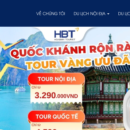
VỀ CHÚNG TÔI
DU LỊCH NỘI ĐỊA
DU L