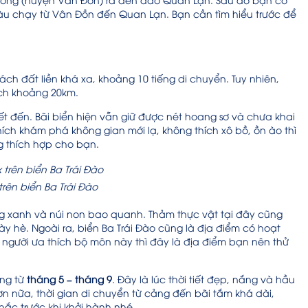
tàu chạy từ Vân Đồn đến Quan Lạn. Bạn cần tìm hiểu trước để
ch đất liền khá xa, khoảng 10 tiếng di chuyển. Tuy nhiên,
ách khoảng 20km.
iết đến. Bãi biển hiện vẫn giữ được nét hoang sơ và chưa khai
ích khám phá không gian mới lạ, không thích xô bồ, ồn ào thì
g thích hợp cho bạn.
rên biển Ba Trái Đào
ong xanh và núi non bao quanh. Thảm thực vật tại đây cũng
 hè. Ngoài ra, biển Ba Trái Đào cũng là địa điểm có hoạt
 người ưa thích bộ môn này thì đây là địa điểm bạn nên thử
ng từ
tháng 5 – tháng 9
. Đây là lúc thời tiết đẹp, nắng và hầu
n nữa, thời gian di chuyển từ cảng đến bãi tắm khá dài,
hắc trước khi khởi hành nhé.