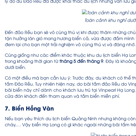
lý do dù Đảo Rều đã được khai thác du lịch nhưng vẫn lưu g
Toàn cảnh khu nghỉ dưỡ
Đến đảo Rều bạn sẽ vô cùng thú vị khi được thăm những chú k
tận hưởng làn gió mang hương biển cả, vừa được đắm mình tr
đem lại cho bạn một trải nghiệm vô cùng thú vị và đáng nhớ.
Cũng giống như các điểm khác thuộc khu du lịch biển Hạ Lo
trong khoảng thời gian từ
tháng 5 đến tháng 9
. Đây là khoảng
dưới biển.
Có một điều mà bạn cần lưu ý: Trước đây, du khách có thể th
tắm Đảo Rều. Tuy nhiên hiện nay, do bãi tắm đảo Rều do Vin
bãi biển này chỉ dành cho khách lưu trú tại Vinpearl Hạ Lon
cửa đón khách đến tham quan và tắm biển miễn phí.
7. Biển Hồng Vàn
Nếu bạn yêu thích du lịch biển Quảng Ninh nhưng không còn 
cháy,… Vậy biển Hạ Long có gì khác ngoài những bãi tắm tr