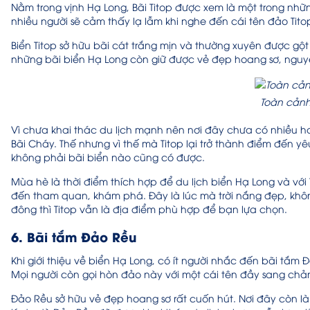
Nằm trong vịnh Hạ Long, Bãi Titop được xem là một trong nhữ
nhiều người sẽ cảm thấy lạ lẫm khi nghe đến cái tên đảo Tito
Biển Titop sở hữu bãi cát trắng mịn và thường xuyên được gột r
những bãi biển Hạ Long còn giữ được vẻ đẹp hoang sơ, nguyê
Toàn cảnh
Vì chưa khai thác du lịch mạnh nên nơi đây chưa có nhiều hoạ
Bãi Cháy. Thế nhưng vì thế mà Titop lại trở thành điểm đến y
không phải bãi biển nào cũng có được.
Mùa hè là thời điểm thích hợp để du lịch biển Hạ Long và với
đến tham quan, khám phá. Đây là lúc mà trời nắng đẹp, khôn
đông thì Titop vẫn là địa điểm phù hợp để bạn lựa chọn.
6. Bãi tắm Đảo Rều
Khi giới thiệu về biển Hạ Long, có ít người nhắc đến bãi tắ
Mọi người còn gọi hòn đảo này với một cái tên đầy sang ch
Đảo Rều sở hữu vẻ đẹp hoang sơ rất cuốn hút. Nơi đây còn là 