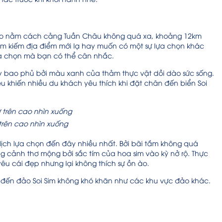
Đảo nằm cách cảng Tuần Châu không quá xa, khoảng 12km
ìm kiếm địa điểm mới lạ hay muốn có một sự lựa chọn khác
lựa chọn mà bạn có thể cân nhắc.
ây bao phủ bởi màu xanh của thảm thực vật dồi dào sức sống.
ều khiến nhiều du khách yêu thích khi đặt chân đến biển Soi
 trên cao nhìn xuống
 lịch lựa chọn đến đây nhiều nhất. Bởi bãi tắm không quá
g cảnh thơ mộng bởi sắc tím của hoa sim vào kỳ nở rộ. Thực
êu cái đẹp nhưng lại không thích sự ồn ào.
 đến đảo Soi Sim không khó khăn như các khu vực đảo khác.