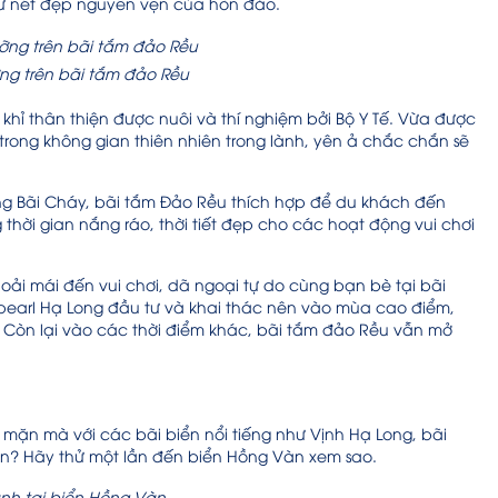
iữ nét đẹp nguyên vẹn của hòn đảo.
ng trên bãi tắm đảo Rều
hỉ thân thiện được nuôi và thí nghiệm bởi Bộ Y Tế. Vừa được
ong không gian thiên nhiên trong lành, yên ả chắc chắn sẽ
ng Bãi Cháy, bãi tắm Đảo Rều thích hợp để du khách đến
 thời gian nắng ráo, thời tiết đẹp cho các hoạt động vui chơi
oải mái đến vui chơi, dã ngoại tự do cùng bạn bè tại bãi
pearl Hạ Long đầu tư và khai thác nên vào mùa cao điểm,
g. Còn lại vào các thời điểm khác, bãi tắm đảo Rều vẫn mở
mặn mà với các bãi biển nổi tiếng như Vịnh Hạ Long, bãi
ên? Hãy thử một lần đến biển Hồng Vàn xem sao.