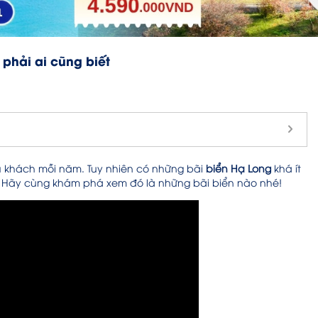
 phải ai cũng biết
 du khách mỗi năm. Tuy nhiên có những bãi
biển Hạ Long
khá ít
ết. Hãy cùng khám phá xem đó là những bãi biển nào nhé!