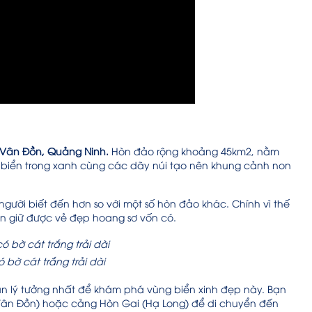
Vân Đồn, Quảng Ninh.
Hòn đảo rộng khoảng 45km2, nằm
 biển trong xanh cùng các dãy núi tạo nên khung cảnh non
 người biết đến hơn so với một số hòn đảo khác. Chính vì thế
òn giữ được vẻ đẹp hoang sơ vốn có.
 bờ cát trắng trải dài
an lý tưởng nhất để khám phá vùng biển xinh đẹp này. Bạn
Vân Đồn) hoặc cảng Hòn Gai (Hạ Long) để di chuyển đến