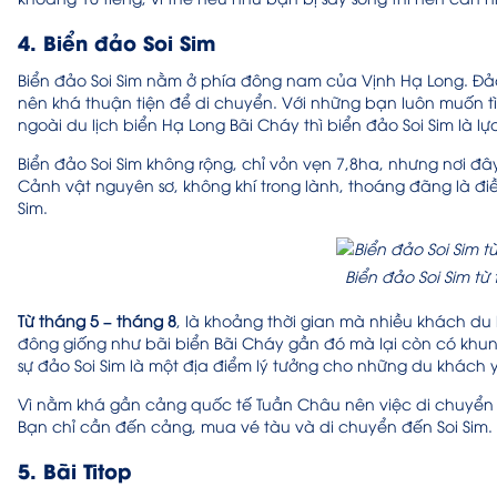
4. Biển đảo Soi Sim
Biển đảo Soi Sim nằm ở phía đông nam của Vịnh Hạ Long. 
nên khá thuận tiện để di chuyển. Với những bạn luôn muốn t
ngoài du lịch biển Hạ Long Bãi Cháy thì biển đảo Soi Sim là 
Biển đảo Soi Sim không rộng, chỉ vỏn vẹn 7,8ha, nhưng nơi đ
Cảnh vật nguyên sơ, không khí trong lành, thoáng đãng là đi
Sim.
Biển đảo Soi Sim từ
Từ tháng 5 – tháng 8
, là khoảng thời gian mà nhiều khách du
đông giống như bãi biển Bãi Cháy gần đó mà lại còn có khun
sự đảo Soi Sim là một địa điểm lý tưởng cho những du khách y
Vì nằm khá gần cảng quốc tế Tuần Châu nên việc di chuyển
Bạn chỉ cần đến cảng, mua vé tàu và di chuyển đến Soi Sim.
5. Bãi Titop