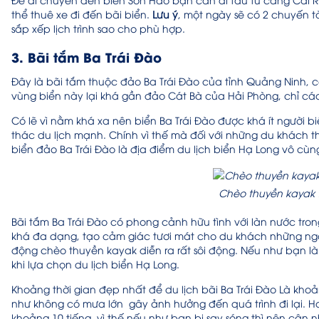
thể thuê xe đi đến bãi biển.
Lưu ý
, một ngày sẽ có 2 chuyến 
sắp xếp lịch trình sao cho phù hợp.
3. Bãi tắm Ba Trái Đào
Đây là bãi tắm thuộc đảo Ba Trái Đào của tỉnh Quảng Ninh, cá
vùng biển này lại khá gần đảo Cát Bà của Hải Phòng, chỉ c
Có lẽ vì nằm khá xa nên biển Ba Trái Đào được khá ít người b
thác du lịch mạnh. Chính vì thế mà đối với những du khách th
biển đảo Ba Trái Đào là địa điểm du lịch biển Hạ Long vô cùn
Chèo thuyền kayak t
Bãi tắm Ba Trái Đào có phong cảnh hữu tình với làn nước tr
khá đa dạng, tạo cảm giác tươi mát cho du khách những ngày
động chèo thuyền kayak diễn ra rất sôi động. Nếu như bạn là
khi lựa chọn du lịch biển Hạ Long.
Khoảng thời gian đẹp nhất để du lịch bãi Ba Trái Đào Là khoả
như không có mưa lớn gây ảnh hưởng đến quá trình đi lại. Hơ
khoảng 10 tiếng, vì thế nếu như bạn bị say sóng thì nên cân n