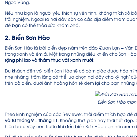
Ngọc Vừng.
Nếu như bạn là người yêu thích sự yên tĩnh, không thích xô b
trải nghiệm. Ngoài ra nơi đây còn có các địa điểm tham qua
để bạn có thể thỏa sức khám phá.
2. Biển Sơn Hào
Biển Sơn Hào là bãi biển đẹp nằm trên đảo Quan Lạn – Vân Đồ
trong xanh và êm ả. Một trong những điều khiến cho Sơn Hào t
rặng phi lao và thảm thực vật xanh mướt.
Du khách đến với biển Sơn Hào sẽ có cảm giác được hòa mình, 
nhẹ nhàng, trầm lắng có thể lựa chọn nơi đây cho kỳ nghỉ c
trên bờ biển, dưới ánh hoàng hôn sẽ đem lại cho bạn những
Biển Sơn Hào man
Theo kinh nghiệm của các Reviewer, thời điểm thích hợp để d
và từ tháng 9 – tháng 11
. Khoảng thời gian này thời tiết đẹp,
hiện bão. Vậy nên trước khi đến biển Sơn Hảo bạn nên xem dự 
Để di chuyển đến biển Sơn Hào bạn cần đi tàu từ cảng Cái