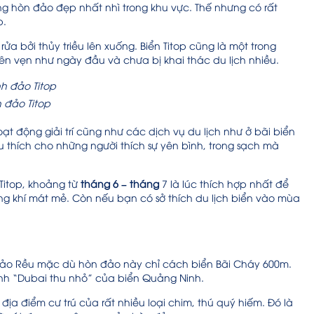
ng hòn đảo đẹp nhất nhì trong khu vực. Thế nhưng có rất
p.
ửa bởi thủy triều lên xuống. Biển Titop cũng là một trong
n vẹn như ngày đầu và chưa bị khai thác du lịch nhiều.
 đảo Titop
t động giải trí cũng như các dịch vụ du lịch như ở bãi biển
êu thích cho những người thích sự yên bình, trong sạch mà
 Titop, khoảng từ
tháng 6 – tháng
7 là lúc thích hợp nhất để
g khí mát mẻ. Còn nếu bạn có sở thích du lịch biển vào mùa
m Đảo Rều mặc dù hòn đảo này chỉ cách biển Bãi Cháy 600m.
ảnh “Dubai thu nhỏ” của biển Quảng Ninh.
địa điểm cư trú của rất nhiều loại chim, thú quý hiếm. Đó là