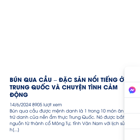
BÚN QUA CẦU – ĐẶC SẢN NỔI TIẾNG Ở
TRUNG QUỐC VÀ CHUYỆN TÌNH CẢM
ĐỘNG
14/6/2024
8905 lượt xem
Bún qua cầu được mệnh danh là 1 trong 10 món ăn
trứ danh của nền ẩm thực Trung Quốc. Nó được bắt
nguồn từ thành cổ Mông Tự, tỉnh Vân Nam với lịch sử
h[...]