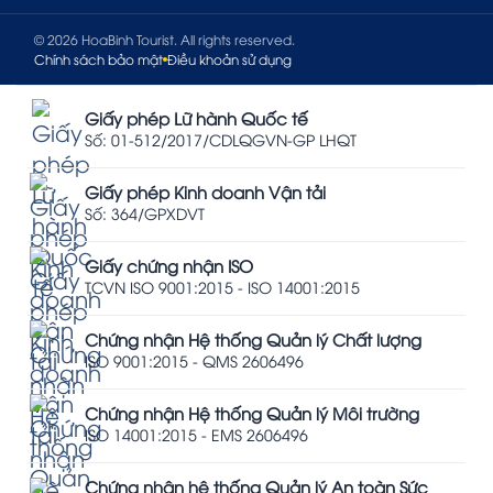
© 2026 HoaBinh Tourist. All rights reserved.
Chính sách bảo mật
Điều khoản sử dụng
Giấy phép Lữ hành Quốc tế
Số: 01-512/2017/CDLQGVN-GP LHQT
Giấy phép Kinh doanh Vận tải
Số: 364/GPXDVT
Giấy chứng nhận ISO
TCVN ISO 9001:2015 - ISO 14001:2015
Chứng nhận Hệ thống Quản lý Chất lượng
ISO 9001:2015 - QMS 2606496
Chứng nhận Hệ thống Quản lý Môi trường
ISO 14001:2015 - EMS 2606496
Chứng nhận hệ thống Quản lý An toàn Sức