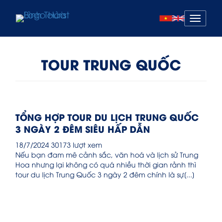
Mở
menu
TOUR TRUNG QUỐC
TỔNG HỢP TOUR DU LỊCH TRUNG QUỐC
3 NGÀY 2 ĐÊM SIÊU HẤP DẪN
18/7/2024
30173 lượt xem
Nếu bạn đam mê cảnh sắc, văn hoá và lịch sử Trung
Hoa nhưng lại không có quá nhiều thời gian rảnh thì
tour du lịch Trung Quốc 3 ngày 2 đêm chính là sự[...]