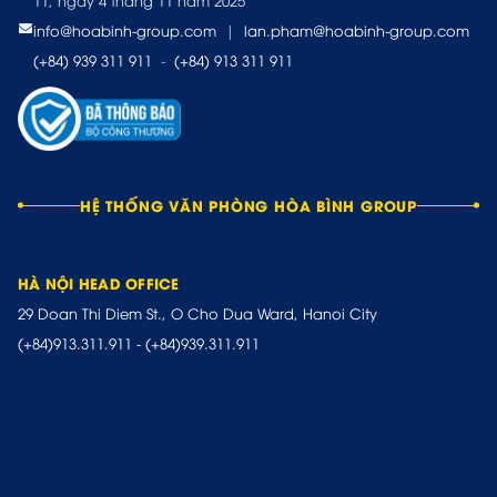
11, ngày 4 tháng 11 năm 2025
info@hoabinh-group.com
|
lan.pham@hoabinh-group.com
(+84) 939 311 911
-
(+84) 913 311 911
HỆ THỐNG VĂN PHÒNG HÒA BÌNH GROUP
HÀ NỘI HEAD OFFICE
29 Doan Thi Diem St., O Cho Dua Ward, Hanoi City
(+84)913.311.911
-
(+84)939.311.911