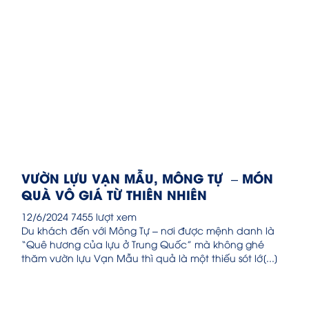
VƯỜN LỰU VẠN MẪU, MÔNG TỰ – MÓN
QUÀ VÔ GIÁ TỪ THIÊN NHIÊN
12/6/2024
7455 lượt xem
Du khách đến với Mông Tự – nơi được mệnh danh là
“Quê hương của lựu ở Trung Quốc” mà không ghé
thăm vườn lựu Vạn Mẫu thì quả là một thiếu sót lớ[...]