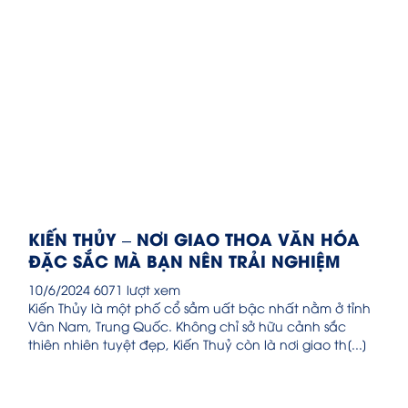
KIẾN THỦY – NƠI GIAO THOA VĂN HÓA
ĐẶC SẮC MÀ BẠN NÊN TRẢI NGHIỆM
10/6/2024
6071 lượt xem
Kiến Thủy là một phố cổ sầm uất bậc nhất nằm ở tỉnh
Vân Nam, Trung Quốc. Không chỉ sở hữu cảnh sắc
thiên nhiên tuyệt đẹp, Kiến Thuỷ còn là nơi giao th[...]