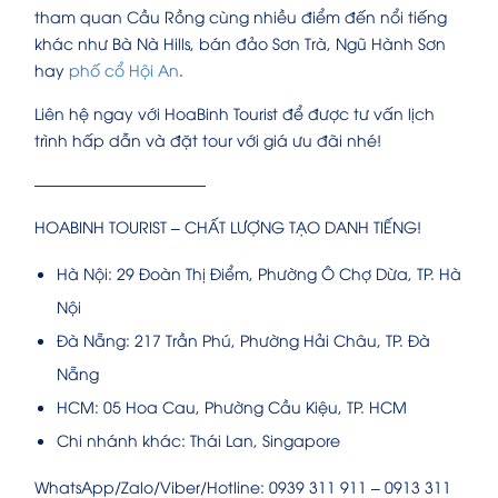
tham quan Cầu Rồng cùng nhiều điểm đến nổi tiếng
khác như Bà Nà Hills, bán đảo Sơn Trà, Ngũ Hành Sơn
hay
phố cổ Hội An
.
Liên hệ ngay với HoaBinh Tourist để được tư vấn lịch
trình hấp dẫn và đặt tour với giá ưu đãi nhé!
———————————
HOABINH TOURIST – CHẤT LƯỢNG TẠO DANH TIẾNG!
Hà Nội: 29 Đoàn Thị Điểm, Phường Ô Chợ Dừa, TP. Hà
Nội
Đà Nẵng: 217 Trần Phú, Phường Hải Châu, TP. Đà
Nẵng
HCM: 05 Hoa Cau, Phường Cầu Kiệu, TP. HCM
Chi nhánh khác: Thái Lan, Singapore
WhatsApp/Zalo/Viber/Hotline: 0939 311 911 – 0913 311