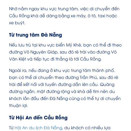
Nhờ nằm ngay khu vực trung tâm, việc di chuyển đến
Cầu Rồng khá dễ dàng bằng xe máy, ô tô, taxi hoặc
xe buýt.
Từ trung tâm Đà Nẵng
Nếu lưu trú tại khu vực biển Mỹ Khê, bạn có thể đi theo
đường Võ Nguyên Giáp, sau đó rẽ trái vào đường Võ
Văn Kiệt và tiếp tục đi thẳng là tới Cầu Rồng.
Ngoài ra, nếu đang ở khu vực trung tâm thành phố,
bạn có thể di chuyển theo đường Trần Phú, sau đó rẽ
trái để kết nối với tuyến đường dẫn lên cầu. Quãng
đường ngắn, mặt đường rộng và khá dễ tìm nên du
khách lần đầu đến Đà Nẵng cũng có thể tự di chuyển
thuận lợi.
Từ Hội An đến Cầu Rồng
Từ
Hội An du lịch Đà Nẵng
, du khách có nhiều lựa