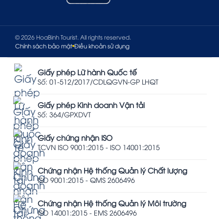
© 2026 HoaBinh Tourist. All rights reserved.
Chính sách bảo mật
Điều khoản sử dụng
Giấy phép Lữ hành Quốc tế
Số: 01-512/2017/CDLQGVN-GP LHQT
Giấy phép Kinh doanh Vận tải
Số: 364/GPXDVT
Giấy chứng nhận ISO
TCVN ISO 9001:2015 - ISO 14001:2015
Chứng nhận Hệ thống Quản lý Chất lượng
ISO 9001:2015 - QMS 2606496
Chứng nhận Hệ thống Quản lý Môi trường
ISO 14001:2015 - EMS 2606496