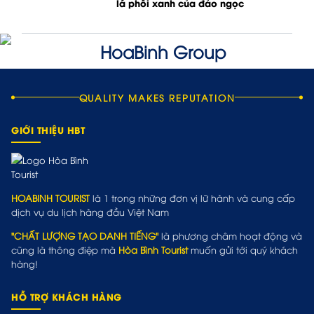
lá phổi xanh của đảo ngọc
QUALITY MAKES REPUTATION
GIỚI THIỆU HBT
HOABINH TOURIST
là 1 trong những đơn vị lữ hành và cung cấp
dịch vụ du lịch hàng đầu Việt Nam
"CHẤT LƯỢNG TẠO DANH TIẾNG"
là phương châm hoạt động và
cũng là thông điệp mà
Hòa Bình Tourist
muốn gửi tới quý khách
hàng!
HỖ TRỢ KHÁCH HÀNG