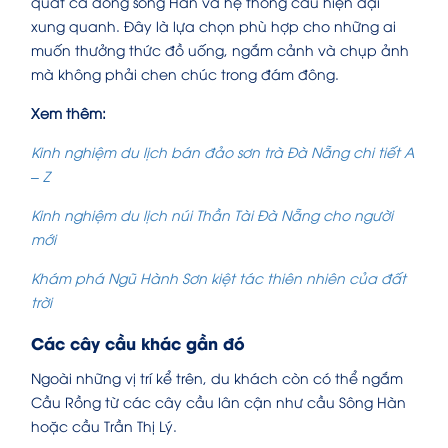
quát cả dòng sông Hàn và hệ thống cầu hiện đại
xung quanh. Đây là lựa chọn phù hợp cho những ai
muốn thưởng thức đồ uống, ngắm cảnh và chụp ảnh
mà không phải chen chúc trong đám đông.
Xem thêm:
Kinh nghiệm du lịch bán đảo sơn trà Đà Nẵng chi tiết A
– Z
Kinh nghiệm du lịch núi Thần Tài Đà Nẵng cho người
mới
Khám phá Ngũ Hành Sơn kiệt tác thiên nhiên của đất
trời
Các cây cầu khác gần đó
Ngoài những vị trí kể trên, du khách còn có thể ngắm
Cầu Rồng từ các cây cầu lân cận như cầu Sông Hàn
hoặc cầu Trần Thị Lý.