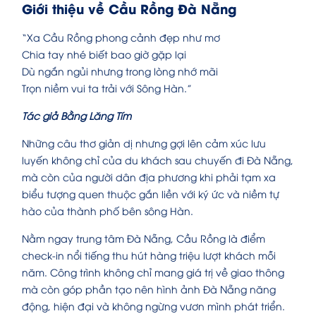
Giới thiệu về Cầu Rồng Đà Nẵng
“Xa Cầu Rồng phong cảnh đẹp như mơ
Chia tay nhé biết bao giờ gặp lại
Dù ngắn ngủi nhưng trong lòng nhớ mãi
Trọn niềm vui ta trải với Sông Hàn.”
Tác giả Bằng Lăng Tím
Những câu thơ giản dị nhưng gợi lên cảm xúc lưu
luyến không chỉ của du khách sau chuyến đi Đà Nẵng,
mà còn của người dân địa phương khi phải tạm xa
biểu tượng quen thuộc gắn liền với ký ức và niềm tự
hào của thành phố bên sông Hàn.
Nằm ngay trung tâm Đà Nẵng, Cầu Rồng là điểm
check-in nổi tiếng thu hút hàng triệu lượt khách mỗi
năm. Công trình không chỉ mang giá trị về giao thông
mà còn góp phần tạo nên hình ảnh Đà Nẵng năng
động, hiện đại và không ngừng vươn mình phát triển.