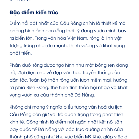
Đặc điểm kiến trúc
Điểm nổi bật nhất của Cầu Rồng chính là thiết kế mô
phỏng hình ảnh con rồng thời Lý đang vươn mình bay
ra biển lớn. Trong văn hóa Việt Nam, rồng là linh vật
tượng trưng cho sức mạnh, thịnh vượng và khát vọng
phát triển.
Phần đuôi rồng được tạo hình như một bông sen đang
nở, đại diện cho vẻ đẹp văn hóa truyền thống của
dân tộc. Toàn bộ thân rồng uốn lượn mềm mại, hướng
ra phía Biển Đông, thể hiện tinh thần hội nhập và khát
vọng vươn xa của thành phố Đà Nẵng.
Không chỉ mang ý nghĩa biểu tượng văn hoá du lịch,
Cầu Rồng còn giữ vai trò quan trọng trong phát triển
kinh tế. Công trình là điểm nối ngắn nhất kết nối sân
bay quốc tế Đà Nẵng với các trục đường chính của
thành phố cũng như khu vực biển Mỹ Khê, giúp việc di