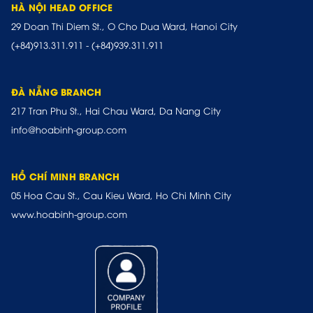
HÀ NỘI HEAD OFFICE
29 Doan Thi Diem St., O Cho Dua Ward, Hanoi City
(+84)913.311.911
-
(+84)939.311.911
ĐÀ NẴNG BRANCH
217 Tran Phu St., Hai Chau Ward, Da Nang City
info@hoabinh-group.com
HỒ CHÍ MINH BRANCH
05 Hoa Cau St., Cau Kieu Ward, Ho Chi Minh City
www.hoabinh-group.com