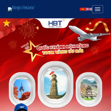
Mở
menu