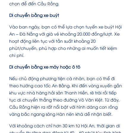
chọn để đến Cầu Rồng.
Di chuyển bằng xe buýt
Vào ban ngày, bạn có thể lựa chọn tuyến xe buýt Hội
An – Đà Nẵng với giá vé khoảng 20.000 đồng/lượt. Xe
hoạt động liên tục với tần suất khoảng 20
phút/chuyến, phù hợp cho những ai muốn tiết kiệm
chi phí.
Di chuyển bằng xe máy hoặc ô tô
Nếu chủ động phương tiện cá nhân, bạn có thể đi
theo hướng cao tốc An Bằng. Khi đến vòng xuyến gần
khu vực nhà hàng hải sản Thanh Hiền, rẽ trái rồi tiếp
tục di chuyển thẳng theo đường Võ Văn Kiệt. Từ đây,
Cầu Rồng hiện ra rất nổi bật với hình dáng con rồng
vàng bắc ngang sông Hàn nên khá dễ nhận biết.
Với khoảng cách chỉ hơn 30 km từ Hội An, thời gian di
chuyển thường dao động từ 40 – 60 phút tùy tình hình