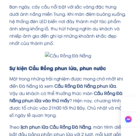
Ban ngày, cây cầu nổi bật với sắc vàng đặc trưng
dưới ánh nắng miền Trung. Khi màn đêm buông xuống,
hệ thống đèn LED biến nơi đây thành một tác phẩm
ánh sáng khổng lồ, thu hút hàng nghìn du khách và
nhiếp ảnh gia đến ghi lại những khoảnh khắc đẹp
nhất của thành phố.
Sự kiện Cầu Rồng phun lửa, phun nước
Một trong những trải nghiệm được mong chờ nhất khi
đến Đà Nẵng là xem
Cầu Rồng Đà Nẵng phun lửa
.
Vậy du khách có thể thưởng thức màn
Cầu Rồng Đà
Nẵng phun lửa vào thứ mấy
? Hiện nay, chương trình
được tổ chức vào 21h00 tối thứ Bảy, Chủ nhật và một
số ngày lễ quan trọng.
Theo
lịch phun lửa Cầu Rồng Đà Nẵng
, màn trình diễn
bắt đầu bằng phần phun lửa với 2 lượt, mỗi lượt gồm 9