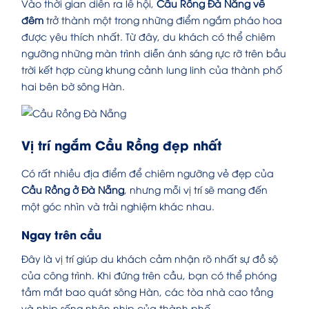
Vào thời gian diễn ra lễ hội,
Cầu Rồng Đà Nẵng về
đêm
trở thành một trong những điểm ngắm pháo hoa
được yêu thích nhất. Từ đây, du khách có thể chiêm
ngưỡng những màn trình diễn ánh sáng rực rỡ trên bầu
trời kết hợp cùng khung cảnh lung linh của thành phố
hai bên bờ sông Hàn.
Vị trí ngắm Cầu Rồng đẹp nhất
Có rất nhiều địa điểm để chiêm ngưỡng vẻ đẹp của
Cầu Rồng ở Đà Nẵng
, nhưng mỗi vị trí sẽ mang đến
một góc nhìn và trải nghiệm khác nhau.
Ngay trên cầu
Đây là vị trí giúp du khách cảm nhận rõ nhất sự đồ sộ
của công trình. Khi đứng trên cầu, bạn có thể phóng
tầm mắt bao quát sông Hàn, các tòa nhà cao tầng
và nhịp sống nhộn nhịp của thành phố.