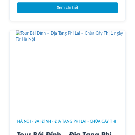
Xem chi tiết
HÀ NỘI - BÁI ĐÍNH - ĐỊA TẠNG PHI LAI - CHÙA CÂY THỊ
Tour Bái Đính – Địa Tạng Phi