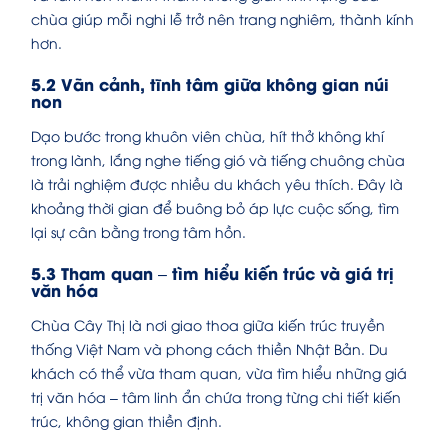
chùa giúp mỗi nghi lễ trở nên trang nghiêm, thành kính
hơn.
5.2 Vãn cảnh, tĩnh tâm giữa không gian núi
non
Dạo bước trong khuôn viên chùa, hít thở không khí
trong lành, lắng nghe tiếng gió và tiếng chuông chùa
là trải nghiệm được nhiều du khách yêu thích. Đây là
khoảng thời gian để buông bỏ áp lực cuộc sống, tìm
lại sự cân bằng trong tâm hồn.
5.3 Tham quan – tìm hiểu kiến trúc và giá trị
văn hóa
Chùa Cây Thị là nơi giao thoa giữa kiến trúc truyền
thống Việt Nam và phong cách thiền Nhật Bản. Du
khách có thể vừa tham quan, vừa tìm hiểu những giá
trị văn hóa – tâm linh ẩn chứa trong từng chi tiết kiến
trúc, không gian thiền định.