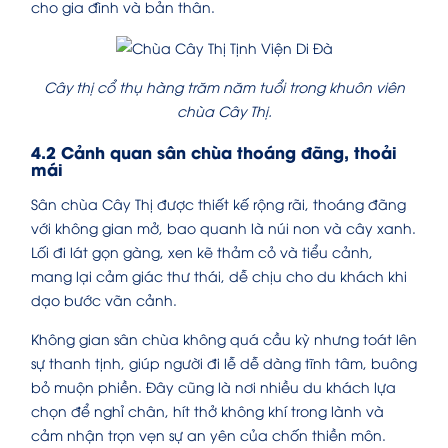
cho gia đình và bản thân.
Cây thị cổ thụ hàng trăm năm tuổi trong khuôn viên
chùa Cây Thị.
4.2 Cảnh quan sân chùa thoáng đãng, thoải
mái
Sân chùa Cây Thị được thiết kế rộng rãi, thoáng đãng
với không gian mở, bao quanh là núi non và cây xanh.
Lối đi lát gọn gàng, xen kẽ thảm cỏ và tiểu cảnh,
mang lại cảm giác thư thái, dễ chịu cho du khách khi
dạo bước vãn cảnh.
Không gian sân chùa không quá cầu kỳ nhưng toát lên
sự thanh tịnh, giúp người đi lễ dễ dàng tĩnh tâm, buông
bỏ muộn phiền. Đây cũng là nơi nhiều du khách lựa
chọn để nghỉ chân, hít thở không khí trong lành và
cảm nhận trọn vẹn sự an yên của chốn thiền môn.