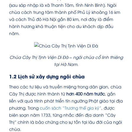
(sau sáp nhập là xã Thanh Tâm, tỉnh Ninh Bình). Ngôi
chùa cách trung tâm thành phố Phủ Lý khoảng 16 km
và cách Thủ đô Hà Nội gần 80 km, nơi đây là điểm
hành hương khá thuận tiện cho du khách dịp đầu
năm.
Chùa Cây Thị Tịnh Viện Di Đà – ngôi chùa cổ linh thiêng
tại Hà Nam.
1.2 Lịch sử xây dựng ngôi chùa
Theo các tư liệu và truyền miệng trong dân gian, chùa
Cây Thị được hình thành từ
hơn 400 năm trước
, gắn
liền với quá trình phát triển tín ngưỡng Phật giáo tại địa
phương.
Trong
cuốn sách “Trương thế gia ký”
, được
biên soạn năm 1733, từng nhắc đến địa danh “Cây
Thị” chính là bảo chứng cho sự tồn tại lâu đời của ngôi
chùa.