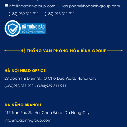
info@hoabinh-group.com
|
lan.pham@hoabinh-group.com
(+84) 939 311 911
-
(+84) 913 311 911
HỆ THỐNG VĂN PHÒNG HÒA BÌNH GROUP
HÀ NỘI HEAD OFFICE
29 Doan Thi Diem St., O Cho Dua Ward, Hanoi City
(+84)913.311.911
-
(+84)939.311.911
ĐÀ NẴNG BRANCH
217 Tran Phu St., Hai Chau Ward, Da Nang City
info@hoabinh-group.com