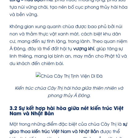
tựa núi vững chãi, tạo nên bố cục phong thủy hài hòa
và bền vững.
Không gian xung quanh chùa được bao phủ bởi núi
non và thảm thực vật xanh mát, cách biệt khu dân
cư, mang đến sự tĩnh lặng, trong lành. Theo quan niệm
Á Đông, đây là thế đất hội tụ
vượng khí
, giúp tăng sự
linh thiêng, mang lại bình an, may mắn cho Phật tử và
du khách đến chiêm bái.
Kiến trúc chùa Cây Thị hài hòa giữa thiên nhiên và
phong thủy Á Đông.
3.2 Sự kết hợp hài hòa giữa nét kiến trúc Việt
Nam và Nhật Bản
Một trong những điểm đặc biệt của chùa Cây Thị là
sự
giao thoa kiến trúc Việt Nam và Nhật Bản
được thể