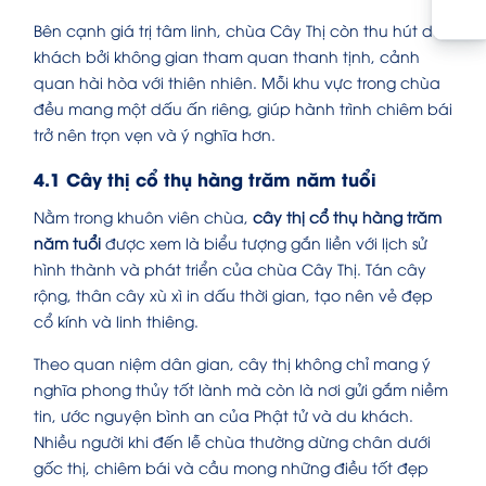
Bên cạnh giá trị tâm linh, chùa Cây Thị còn thu hút du
khách bởi không gian tham quan thanh tịnh, cảnh
quan hài hòa với thiên nhiên. Mỗi khu vực trong chùa
đều mang một dấu ấn riêng, giúp hành trình chiêm bái
trở nên trọn vẹn và ý nghĩa hơn.
4.1 Cây thị cổ thụ hàng trăm năm tuổi
Nằm trong khuôn viên chùa,
cây thị cổ thụ hàng trăm
năm tuổi
được xem là biểu tượng gắn liền với lịch sử
hình thành và phát triển của chùa Cây Thị. Tán cây
rộng, thân cây xù xì in dấu thời gian, tạo nên vẻ đẹp
cổ kính và linh thiêng.
Theo quan niệm dân gian, cây thị không chỉ mang ý
nghĩa phong thủy tốt lành mà còn là nơi gửi gắm niềm
tin, ước nguyện bình an của Phật tử và du khách.
Nhiều người khi đến lễ chùa thường dừng chân dưới
gốc thị, chiêm bái và cầu mong những điều tốt đẹp