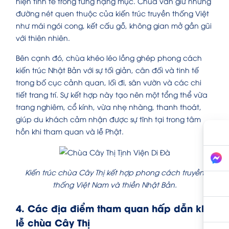
hiện tinh tế trong từng hạng mục. Chùa vẫn giữ những
đường nét quen thuộc của kiến trúc truyền thống Việt
như mái ngói cong, kết cấu gỗ, không gian mở gần gũi
với thiên nhiên.
Bên cạnh đó, chùa khéo léo lồng ghép phong cách
kiến trúc Nhật Bản với sự tối giản, cân đối và tinh tế
trong bố cục cảnh quan, lối đi, sân vườn và các chi
tiết trang trí. Sự kết hợp này tạo nên một tổng thể vừa
trang nghiêm, cổ kính, vừa nhẹ nhàng, thanh thoát,
giúp du khách cảm nhận được sự tĩnh tại trong tâm
hồn khi tham quan và lễ Phật.
Kiến trúc chùa Cây Thị kết hợp phong cách truyền
thống Việt Nam và thiền Nhật Bản.
4. Các địa điểm tham quan hấp dẫn khi
lễ chùa Cây Thị