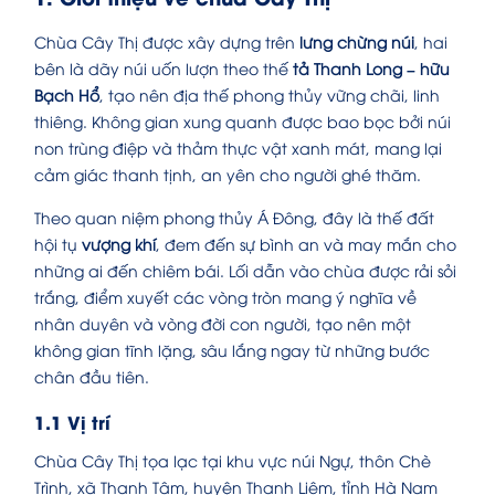
Chùa Cây Thị được xây dựng trên
lưng chừng núi
, hai
bên là dãy núi uốn lượn theo thế
tả Thanh Long – hữu
Bạch Hổ
, tạo nên địa thế phong thủy vững chãi, linh
thiêng. Không gian xung quanh được bao bọc bởi núi
non trùng điệp và thảm thực vật xanh mát, mang lại
cảm giác thanh tịnh, an yên cho người ghé thăm.
Theo quan niệm phong thủy Á Đông, đây là thế đất
hội tụ
vượng khí
, đem đến sự bình an và may mắn cho
những ai đến chiêm bái. Lối dẫn vào chùa được rải sỏi
trắng, điểm xuyết các vòng tròn mang ý nghĩa về
nhân duyên và vòng đời con người, tạo nên một
không gian tĩnh lặng, sâu lắng ngay từ những bước
chân đầu tiên.
1.1 Vị trí
Chùa Cây Thị tọa lạc tại khu vực núi Ngự, thôn Chè
Trình, xã Thanh Tâm, huyện Thanh Liêm, tỉnh Hà Nam