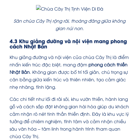
Sân chùa Cây Thị rộng rãi, thoáng đãng giữa không
gian núi non.
4.3 Khu giảng đường và nội viện mang phong
cách Nhật Bản
Khu giảng đường và nội viện của chùa Cây Thị là điểm
nhấn kiến trúc đặc biệt, mang đậm
phong cách thiền
Nhật Bản
. Không gian được bố trí tối giản, chú trọng sự
cân bằng giữa kiến trúc và thiên nhiên, tạo cảm giác
nhẹ nhàng, tĩnh lặng.
Các chi tiết như lối đi rải sỏi, khu vườn thiền, hành lang
gỗ và cách sắp đặt không gian hài hòa giúp du khách
cảm nhận rõ nét tinh thần thiền định. Đây là khu vực lý
tưởng để chiêm nghiệm, tĩnh tâm và cảm nhận chiều
sâu văn hóa – tâm linh trong hành trình tham quan
chùa Cây Thị.