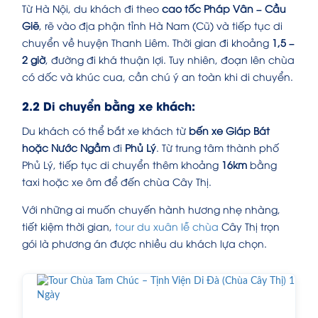
Từ Hà Nội, du khách đi theo
cao tốc Pháp Vân – Cầu
Giẽ
, rẽ vào địa phận tỉnh Hà Nam (Cũ) và tiếp tục di
chuyển về huyện Thanh Liêm. Thời gian đi khoảng
1,5 –
2 giờ
, đường đi khá thuận lợi. Tuy nhiên, đoạn lên chùa
có dốc và khúc cua, cần chú ý an toàn khi di chuyển.
2.2 Di chuyển bằng xe khách:
Du khách có thể bắt xe khách từ
bến xe Giáp Bát
hoặc Nước Ngầm
đi
Phủ Lý
. Từ trung tâm thành phố
Phủ Lý, tiếp tục di chuyển thêm khoảng
16km
bằng
taxi hoặc xe ôm để đến chùa Cây Thị.
Với những ai muốn chuyến hành hương nhẹ nhàng,
tiết kiệm thời gian,
tour du xuân lễ chùa
Cây Thị trọn
gói là phương án được nhiều du khách lựa chọn.