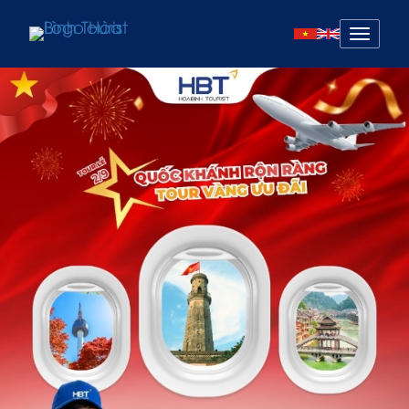
Mở
menu