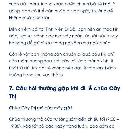
xuân đầu năm, lượng khách đến chiêm bái sẽ khá là
đông, bạn có thể cân nhắc đi vào ngày thường để
không phải chen lấn.
Đến chiêm bái tại Tịnh Viện Di Đà, bạn nên ăn mặc kín
đáo, lịch sự, tránh các loại váy ngắn, áo sát nách hay
hở hang để giữ gìn sự trang nghiêm cho ngồi chùa.
Còn lễ vật bạn không cần chuẩn bị quá cầu kỳ, chỉ
cần mâm hương hoa, trái cây với lòng thành kính lễ
Phật là đủ. Khi đặt lễ không nên đặt lễ tràn lan, bành
trướng trong khu vực thờ tự.
7. Câu hỏi thường gặp khi đi lễ chùa Cây
Thị
Chùa Cây Thị mở cửa mấy giờ?
Chùa thường mở cửa từ sáng sớm đến chiều tối (7:00 –
19:00), vào tất cả các ngày trong tuần, bao gồm cả