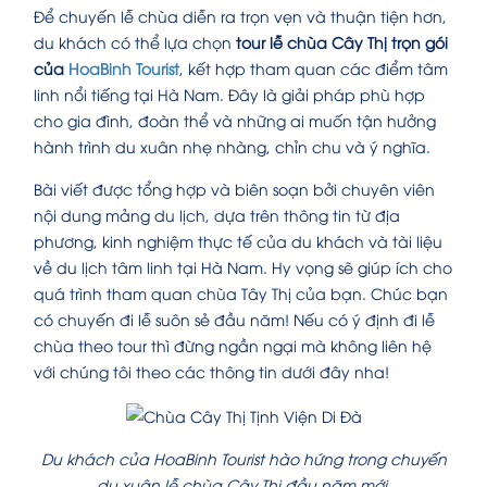
Để chuyến lễ chùa diễn ra trọn vẹn và thuận tiện hơn,
du khách có thể lựa chọn
tour lễ chùa Cây Thị trọn gói
của
HoaBinh Tourist
, kết hợp tham quan các điểm tâm
linh nổi tiếng tại Hà Nam. Đây là giải pháp phù hợp
cho gia đình, đoàn thể và những ai muốn tận hưởng
hành trình du xuân nhẹ nhàng, chỉn chu và ý nghĩa.
Bài viết được tổng hợp và biên soạn bởi chuyên viên
nội dung mảng du lịch, dựa trên thông tin từ địa
phương, kinh nghiệm thực tế của du khách và tài liệu
về du lịch tâm linh tại Hà Nam. Hy vọng sẽ giúp ích cho
quá trình tham quan chùa Tây Thị của bạn. Chúc bạn
có chuyến đi lễ suôn sẻ đầu năm! Nếu có ý định đi lễ
chùa theo tour thì đừng ngần ngại mà không liên hệ
với chúng tôi theo các thông tin dưới đây nha!
Du khách của HoaBinh Tourist hào hứng trong chuyến
du xuân lễ chùa Cây Thị đầu năm mới.