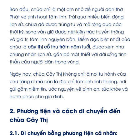
Ban đầu, chùa chỉ là một am nhỏ để người dân thờ
Phật và sinh hoạt tâm linh. Trải qua nhiều biến động
lịch sử, chùa đã được trùng tu và mở rộng qua các
thời kỳ, song vẫn giữ được nét kiến trúc truyền thống
và giá trị tâm linh nguyên bản. Điểm đặc biệt nhất của
chùa là
cây thị cổ thụ trăm năm tuổi
, được xem như
chứng nhân lịch sử, gắn bó mật thiết với đời sống tinh
thần của người dân trong vùng.
Ngày nay, chùa Cây Thị không chỉ là nơi tu hành của
chư tăng ni mà còn là địa chỉ tâm linh linh thiêng, nơi
gửi gắm niềm tin, ước nguyện về bình an, sức khỏe và
hạnh phúc cho gia đình.
2. Phương tiện và cách di chuyển đến
chùa Cây Thị
2.1. Di chuyển bằng phương tiện cá nhân: