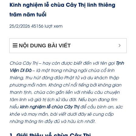
Kinh nghiệm lễ chùa Cây Thị linh thiêng
trăm năm tuổi
25/2/2026
45156 lượt xem
NỘI DUNG BÀI VIẾT
Chùa Cây Thị – hay còn được biết đến với tên gọi
Tịnh
Viện Di Đà
– là một trong những ngôi chùa cổ linh
thiêng, thu hút đông đảo Phật tử và du khách thập
phương mỗi năm. Không chỉ nổi tiếng bởi không gian
thanh tịnh, chùa còn gắn liền với nhiều câu chuyện
tâm linh và giá trị lịch sử lâu đời. Nếu bạn đang tìm
hiểu
kinh nghiệm lễ chùa Cây Thị
để cầu bình an, sức
khỏe và may mắn, bài viết dưới đây sẽ cung cấp
những thông tin đầy đủ và hữu ích nhất.
1. Giới thiệu về chùa Cây Thị