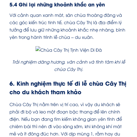
5.4 Ghi lại những khoảnh khắc an yên
Với cảnh quan xanh mát, sân chùa thoáng đãng và
các góc kiến trúc tinh tế, chùa Cây Thị là địa điểm lý
tưởng để lưu giữ những khoảnh khắc nhẹ nhàng, bình
yên trong hành trình lễ chùa – du xuân.
Trải nghiệm dâng hương, vãn cảnh và tĩnh tâm khi lễ
chùa Cây Thị.
6. Kinh nghiệm thực tế đi lễ chùa Cây Thị
cho du khách tham khảo
Chùa Cây Thị nằm trên vị trí cao, vì vậy du khách sẽ
phải đi bộ và leo một đoạn bậc thang để lên chính
điện. Nếu bạn đang tìm kiếm không gian yên tĩnh để
chiêm bái thì nên đi vào sáng sớm, khi không khí mát
mẻ và ít đông đúc hơn. Với dịp mùng 1, rằm hay du