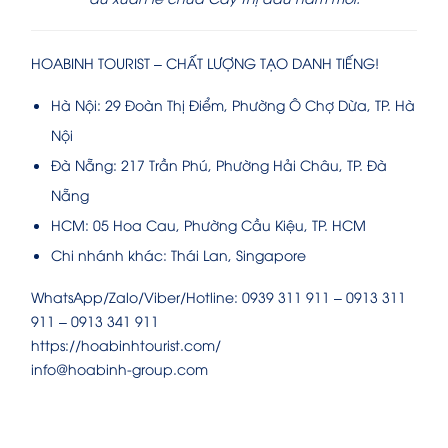
HOABINH TOURIST – CHẤT LƯỢNG TẠO DANH TIẾNG!
Hà Nội: 29 Đoàn Thị Điểm, Phường Ô Chợ Dừa, TP. Hà
Nội
Đà Nẵng: 217 Trần Phú, Phường Hải Châu, TP. Đà
Nẵng
HCM: 05 Hoa Cau, Phường Cầu Kiệu, TP. HCM
Chi nhánh khác: Thái Lan, Singapore
WhatsApp/Zalo/Viber/Hotline: 0939 311 911 – 0913 311
911 – 0913 341 911
https://hoabinhtourist.com/
info@hoabinh-group.com