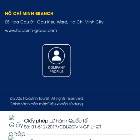
HỒ CHÍ MINH BRANCH
05 Hoa Cau St., Cau Kieu Ward, Ho Chi Minh City
www.hoabinh-group.com
© 2026 HoaBinh Tourist. All rights reserved.
Chính sách bảo mật
Điều khoản sử dụng
Giấy phép Lữ hành Quốc tế
Số: 01-512/2017/CDLQGVN-GP LHQT