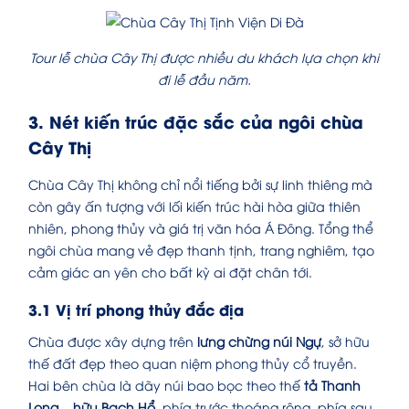
Tour lễ chùa Cây Thị được nhiều du khách lựa chọn khi
đi lễ đầu năm.
3. Nét kiến trúc đặc sắc của ngôi chùa
Cây Thị
Chùa Cây Thị không chỉ nổi tiếng bởi sự linh thiêng mà
còn gây ấn tượng với lối kiến trúc hài hòa giữa thiên
nhiên, phong thủy và giá trị văn hóa Á Đông. Tổng thể
ngôi chùa mang vẻ đẹp thanh tịnh, trang nghiêm, tạo
cảm giác an yên cho bất kỳ ai đặt chân tới.
3.1 Vị trí phong thủy đắc địa
Chùa được xây dựng trên
lưng chừng núi Ngự
, sở hữu
thế đất đẹp theo quan niệm phong thủy cổ truyền.
Hai bên chùa là dãy núi bao bọc theo thế
tả Thanh
Long – hữu Bạch Hổ
, phía trước thoáng rộng, phía sau