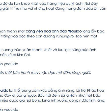
ọa độ du lịch khao khát của hàng triệu du khách. Nơi đây
ng giải trí thu nhỏ với những hoạt động mang đậm dấu ấn văn
thân thành một
công viên hoa anh đào Yeouido
lộng lẫy bậc
trắng xóa dọc theo con đường Yunjung-ro, tạo nên một
ùi hương mùa xuân thanh khiết và lưu lại những bức ảnh
mến xứ sở Kim Chi.
nên một bức tranh thủy mặc đẹp mê đắm lòng người.
ouido
lại thổi bùng cảm xúc bằng ánh sáng. Lễ hội Pháo hoa
giác đầy choáng ngợp. Bầu trời đêm sông Hàn như một bức
hiều quốc gia, soi bóng lung linh xuống dòng nước tĩnh lặng.