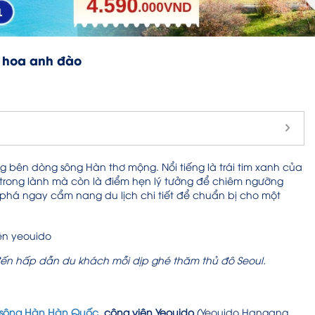
 hoa anh đào
 bên dòng sông Hàn thơ mộng. Nổi tiếng là trái tim xanh của
 trong lành mà còn là điểm hẹn lý tưởng để chiêm ngưỡng
 phá ngay cẩm nang du lịch chi tiết để chuẩn bị cho một
đến hấp dẫn du khách mỗi dịp ghé thăm thủ đô Seoul.
sông Hàn Hàn Quốc
,
công viên Yeouido
(Yeouido Hangang