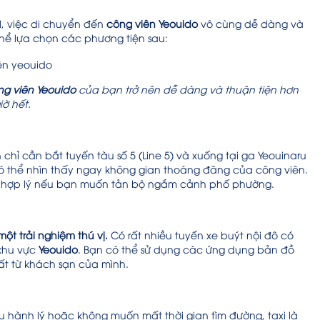
l, việc di chuyển đến
công viên Yeouido
vô cùng dễ dàng và
 thể lựa chọn các phương tiện sau:
ng viên Yeouido
của bạn trở nên dễ dàng và thuận tiện hơn
iờ hết.
chỉ cần bắt tuyến tàu số 5 (Line 5) và xuống tại ga Yeouinaru
có thể nhìn thấy ngay không gian thoáng đãng của công viên.
ng hợp lý nếu bạn muốn tản bộ ngắm cảnh phố phường.
t trải nghiệm thú vị.
Có rất nhiều tuyến xe buýt nội đô có
 khu vực
Yeouido
. Bạn có thể sử dụng các ứng dụng bản đồ
t từ khách sạn của mình.
hành lý hoặc không muốn mất thời gian tìm đường, taxi là