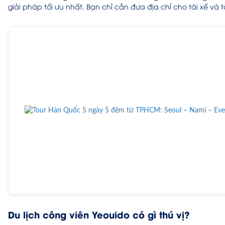
giải pháp tối ưu nhất. Bạn chỉ cần đưa địa chỉ cho tài xế v
Du lịch công viên Yeouido có gì thú vị?