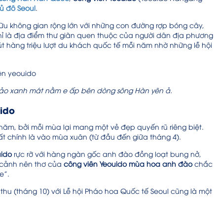
ủ đô Seoul
.
 hữu không gian rộng lớn với những con đường rợp bóng cây,
chỉ là địa điểm thư giãn quen thuộc của người dân địa phương
t hàng triệu lượt du khách quốc tế mỗi năm nhờ những lễ hội
ảo xanh mát nằm e ấp bên dòng sông Hàn yên ả.
uido
năm, bởi mỗi mùa lại mang một vẻ đẹp quyến rũ riêng biệt.
ất chính là vào mùa xuân (từ đầu đến giữa tháng 4).
uido
rực rỡ với hàng ngàn gốc anh đào đồng loạt bung nở,
g cảnh nên thơ của
công viên Yeouido mùa hoa anh đào
chắc
e”.
thu (tháng 10) với Lễ hội Pháo hoa Quốc tế Seoul cũng là một