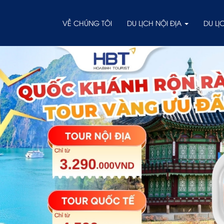
VỀ CHÚNG TÔI
DU LỊCH NỘI ĐỊA
DU L