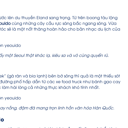
ớc lên du thuyền Eland sang trọng. Từ trên boong tàu lộng
ouido
cùng những cây cầu rực sáng bắc ngang sông. Vừa
 tóc sẽ là một nốt thăng hoàn hảo cho bản nhạc du lịch của
y một Seoul thật khác lạ, kiêu sa và vô cùng quyến rũ.
 (gà rán và bia lạnh) bên bờ sông thì quả là một thiếu sót
n đường phố hấp dẫn từ các xe food truck như bánh gạo cay
ức làm hài lòng cả những thực khách khó tính nhất.
cay nồng, đậm đà mang trọn linh hồn văn hóa Hàn Quốc.
do