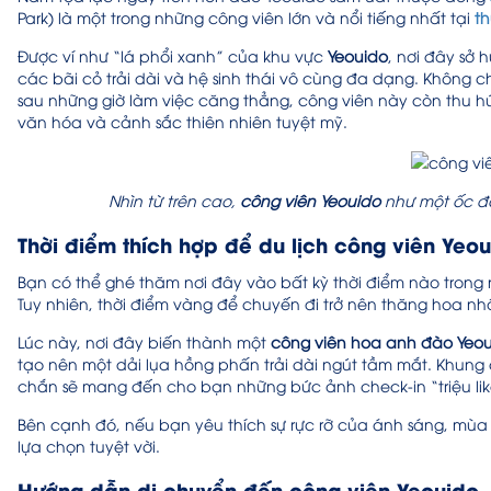
Park) là một trong những công viên lớn và nổi tiếng nhất tại
th
Được ví như “lá phổi xanh” của khu vực
Yeouido
, nơi đây sở
các bãi cỏ trải dài và hệ sinh thái vô cùng đa dạng. Không 
sau những giờ làm việc căng thẳng, công viên này còn thu hú
văn hóa và cảnh sắc thiên nhiên tuyệt mỹ.
Nhìn từ trên cao,
công viên Yeouido
như một ốc đ
Thời điểm thích hợp để du lịch công viên Yeo
Bạn có thể ghé thăm nơi đây vào bất kỳ thời điểm nào trong 
Tuy nhiên, thời điểm vàng để chuyến đi trở nên thăng hoa nh
Lúc này, nơi đây biến thành một
công viên hoa anh đào Yeo
tạo nên một dải lụa hồng phấn trải dài ngút tầm mắt. Khun
chắn sẽ mang đến cho bạn những bức ảnh check-in “triệu lik
Bên cạnh đó, nếu bạn yêu thích sự rực rỡ của ánh sáng, mùa 
lựa chọn tuyệt vời.
Hướng dẫn di chuyển đến công viên Yeouido