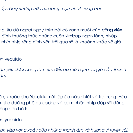
ẽ thắp sáng những ước mơ lãng mạn nhất trong bạn.
ựng lều dã ngoại ngay trên bãi cỏ xanh mướt của
công viên
a đình thưởng thức những cuộn kimbap ngon lành, nhấp
hìn nhịp sống bình yên trôi qua sẽ là khoảnh khắc vô giá
thân yêu dưới bóng râm êm đềm là món quà vô giá của thanh
ân.
đèn, khoác cho
Yeouido
một lớp áo náo nhiệt và trẻ trung. Hòa
coustic đường phố du dương và cảm nhận nhịp đập sôi động
ông nên bỏ lỡ.
 bạn vào vòng xoáy của những thanh âm và hương vị tuyệt vời.