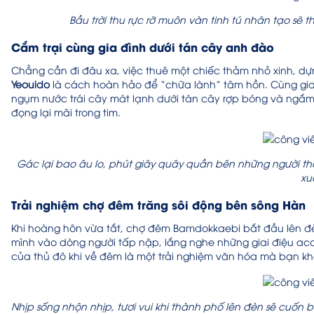
Bầu trời thu rực rỡ muôn vàn tinh tú nhân tạo s
Cắm trại cùng gia đình dưới tán cây anh đào
Chẳng cần đi đâu xa, việc thuê một chiếc thảm nhỏ xinh, d
Yeouido
là cách hoàn hảo để “chữa lành” tâm hồn. Cùng gi
ngụm nước trái cây mát lạnh dưới tán cây rợp bóng và ngắm n
đọng lại mãi trong tim.
Gác lại bao âu lo, phút giây quây quần bên những người 
xu
Trải nghiệm chợ đêm trăng sôi động bên sông Hàn
Khi hoàng hôn vừa tắt, chợ đêm Bamdokkaebi bắt đầu lên 
mình vào dòng người tấp nập, lắng nghe những giai điệu a
của thủ đô khi về đêm là một trải nghiệm văn hóa mà bạn kh
Nhịp sống nhộn nhịp, tươi vui khi thành phố lên đèn sẽ cuốn