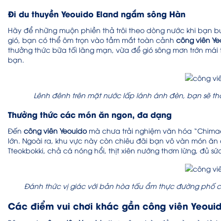
Đi du thuyền Yeouido Eland ngắm sông Hàn
Hãy để những muộn phiền thả trôi theo dòng nước khi bạn bư
gió, bạn có thể ôm trọn vào tầm mắt toàn cảnh
công viên Ye
thưởng thức bữa tối lãng mạn, vừa để gió sông mơn trớn mái
bạn.
Lênh đênh trên mặt nước lấp lánh ánh đèn, bạn sẽ thấ
Thưởng thức các món ăn ngon, đa dạng
Đến
công viên Yeouido
mà chưa trải nghiệm văn hóa “Chimaek”
lớn. Ngoài ra, khu vực này còn chiêu đãi bạn vô vàn món ă
Tteokbokki, chả cá nóng hổi, thịt xiên nướng thơm lừng, đủ s
Đánh thức vị giác với bản hòa tấu ẩm thực đường phố 
Các điểm vui chơi khác gần công viên Yeoui