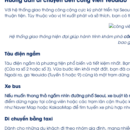
Với hệ thống giao thông công cộng cực kỳ phát triển tại Seou
thuận tiện. Tùy thuộc vào vị trí xuất phát và sở thích, bạn có
Hệ thống giao thông hiện đại giúp hành trình khám phá
cô
bao g
Tàu điện ngầm
Tàu điện ngầm là phương tiện phổ biến và tiết kiệm nhất. Bạn 
(Cửa ra số 2 hoặc số 3). Vừa bước lên khỏi mặt đất, bạn đã 
Ngoài ra, ga Yeouido (Tuyến 5 hoặc 9) cũng là một trạm dừ
Xe bus
Nếu muốn thong thả ngắm nhìn đường phố Seoul, xe buýt là mộ
điểm dừng ngay tại công viên hoặc các trạm lân cận thuộc
như Naver Map hoặc KakaoMap để tìm tuyến xe phù hợp nhấ
Di chuyển bằng taxi
Dành cho những du khách đi theo nhóm gia đình, mang nhiều 