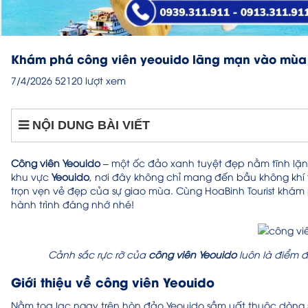
Khám phá công viên yeouido lãng mạn vào mùa
7/4/2026
52120 lượt xem
NỘI DUNG BÀI VIẾT
Công viên Yeouido
– một ốc đảo xanh tuyệt đẹp nằm tĩnh lặng
khu vực
Yeouido
, nơi đây không chỉ mang đến bầu không khí
trọn vẹn vẻ đẹp của sự giao mùa. Cùng HoaBinh Tourist khám
hành trình đáng nhớ nhé!
Cảnh sắc rực rỡ của
công viên Yeouido
luôn là điểm 
Giới thiệu về công viên Yeouido
Nằm tọa lạc ngay trên hòn đảo Yeouido sầm uất thuộc dòng