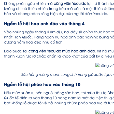
Không phải ngẫu nhiên mà
công viên Yeouido
lại trở thành t
không chỉ có thiên nhiên trong trẻo mà còn là một thiên đườ
hóa và phong cách sống hiện đại của người dân Yeouido.
Ngắm lễ hội hoa anh đào vào tháng 4
Vào những ngày tháng 4 êm dịu, nơi đây sẽ chính thức hóa 
nhất Hàn Quốc. Hàng ngàn nụ hoa anh đào Yoshino bung nở 
đường hầm hoa đẹp như cổ tích.
Dạo bước tại
công viên Yeouido mùa hoa anh đào
, hít hà m
thanh xuân rực rỡ chắc chắn là khao khát của bất kỳ ai yêu 
Sắc hồng mỏng manh rung rinh trong gió xuân tạo 
Ngắm lễ hội pháo hoa vào tháng 10
Nếu mùa xuân ru hồn người bằng sắc hoa, thì mùa thu tại
Ye
Quốc tế diễn ra vào tháng 10 hàng năm là một đại tiệc thị 
bạt khổng lồ được tô vẽ bởi những chùm pháo hoa rực rỡ từ n