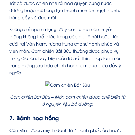
Tất cả được chiên nhẹ rồi hòa quyện cùng nước
đường hoặc mật ong tạo thành món ăn ngọt thanh,
bóng bẩy và đẹp mắt.
Không chỉ ngon miệng, đây còn là món ăn truyền
thống không thể thiếu trong các dịp lễ hội hoặc tiệc
cưới tại Vân Nam, tượng trưng cho sự hạnh phúc và
viên mãn. Cơm chiên Bát Bửu thường được phục vụ
trong đĩa lớn, bày biện cầu kỳ, rất thích hợp làm món
tráng miệng sau bữa chính hoặc làm quà biếu đầy ý
nghĩa.
Cơm chiên Bát Bửu – Món cơm chiên được chế biến từ
8 nguyên liệu bổ dưỡng.
7. Bánh hoa hồng
Côn Minh được mệnh danh là “thành phố của hoa”,