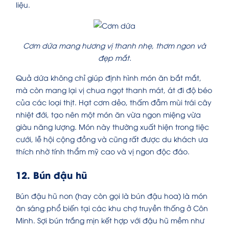
liệu.
Cơm dứa mang hương vị thanh nhẹ, thơm ngon và
đẹp mắt.
Quả dứa không chỉ giúp định hình món ăn bắt mắt,
mà còn mang lại vị chua ngọt thanh mát, át đi độ béo
của các loại thịt. Hạt cơm dẻo, thấm đẫm mùi trái cây
nhiệt đới, tạo nên một món ăn vừa ngon miệng vừa
giàu năng lượng. Món này thường xuất hiện trong tiệc
cưới, lễ hội cộng đồng và cũng rất được du khách ưa
thích nhờ tính thẩm mỹ cao và vị ngon độc đáo.
12. Bún đậu hũ
Bún đậu hũ non (hay còn gọi là bún đậu hoa) là món
ăn sáng phổ biến tại các khu chợ truyền thống ở Côn
Minh. Sợi bún trắng mịn kết hợp với đậu hũ mềm như