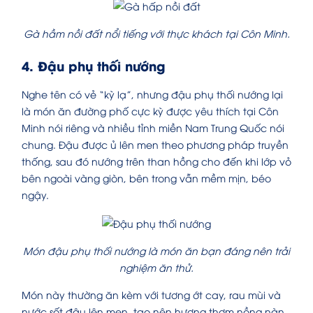
Gà hầm nồi đất nổi tiếng với thực khách tại Côn Minh.
4. Đậu phụ thối nướng
Nghe tên có vẻ “kỳ lạ”, nhưng đậu phụ thối nướng lại
là món ăn đường phố cực kỳ được yêu thích tại Côn
Minh nói riêng và nhiều tỉnh miền Nam Trung Quốc nói
chung. Đậu được ủ lên men theo phương pháp truyền
thống, sau đó nướng trên than hồng cho đến khi lớp vỏ
bên ngoài vàng giòn, bên trong vẫn mềm mịn, béo
ngậy.
Món đậu phụ thối nướng là món ăn bạn đáng nên trải
nghiệm ăn thử.
Món này thường ăn kèm với tương ớt cay, rau mùi và
nước sốt đậu lên men, tạo nên hương thơm nồng nàn,