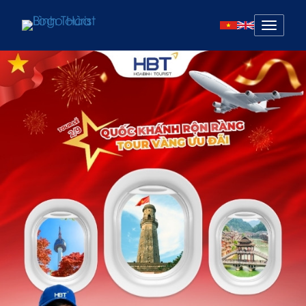
Mở
menu