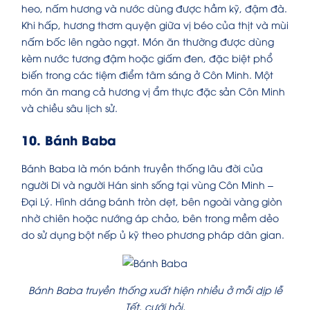
heo, nấm hương và nước dùng được hầm kỹ, đậm đà.
Khi hấp, hương thơm quyện giữa vị béo của thịt và mùi
nấm bốc lên ngào ngạt. Món ăn thường được dùng
kèm nước tương đậm hoặc giấm đen, đặc biệt phổ
biến trong các tiệm điểm tâm sáng ở Côn Minh. Một
món ăn mang cả hương vị ẩm thực đặc sản Côn Minh
và chiều sâu lịch sử.
10. Bánh Baba
Bánh Baba là món bánh truyền thống lâu đời của
người Di và người Hán sinh sống tại vùng Côn Minh –
Đại Lý. Hình dáng bánh tròn dẹt, bên ngoài vàng giòn
nhờ chiên hoặc nướng áp chảo, bên trong mềm dẻo
do sử dụng bột nếp ủ kỹ theo phương pháp dân gian.
Bánh Baba truyền thống xuất hiện nhiều ở mỗi dịp lễ
Tết, cưới hỏi.