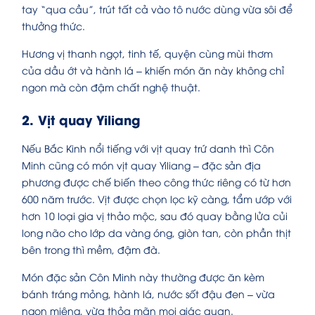
tay “qua cầu”, trút tất cả vào tô nước dùng vừa sôi để
thưởng thức.
Hương vị thanh ngọt, tinh tế, quyện cùng mùi thơm
của dầu ớt và hành lá – khiến món ăn này không chỉ
ngon mà còn đậm chất nghệ thuật.
2. Vịt quay Yiliang
Nếu Bắc Kinh nổi tiếng với vịt quay trứ danh thì Côn
Minh cũng có món vịt quay Yiliang – đặc sản địa
phương được chế biến theo công thức riêng có từ hơn
600 năm trước. Vịt được chọn lọc kỹ càng, tẩm ướp với
hơn 10 loại gia vị thảo mộc, sau đó quay bằng lửa củi
long não cho lớp da vàng óng, giòn tan, còn phần thịt
bên trong thì mềm, đậm đà.
Món đặc sản Côn Minh này thường được ăn kèm
bánh tráng mỏng, hành lá, nước sốt đậu đen – vừa
ngon miệng, vừa thỏa mãn mọi giác quan.