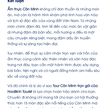
Kết luận
Ẩm thực Côn Minh
không chỉ đơn thuần là những món
ăn, mà còn là hành trình khám phá tinh hoa văn hóa
và lịch sử đặc sắc của vùng đất Vân Nam. Từ những
món chính đậm đà, tinh tế đến các món ăn vặt giản
dị nhưng đậm đà bản sắc, mỗi hương vị đều là một
câu chuyện riêng biệt, mang đậm dấu ấn truyền
thống và sự sáng tạo hiện đại.
Tuy nhiên, để thực sự cảm nhận trọn vẹn cái hồn của
ẩm thực cùng cảnh sắc thiên nhiên và văn hóa đặc
trưng nơi đây, bạn cần một hành trình được xây dựng
bài bản, tiện nghi và có người đồng hành am hiểu sâu
sắc về vùng đất này.
Và đó chính là lý do vì sao
Tour Côn Minh trọn gói của
HoaBinh Tourist
là lựa chọn hoàn hảo dành cho bạn.
Chuyến đi không chỉ mang tới cho bạn cơ hội thưởng
thức hơn 15 món đặc sản nổi tiếng của Côn Minh mà