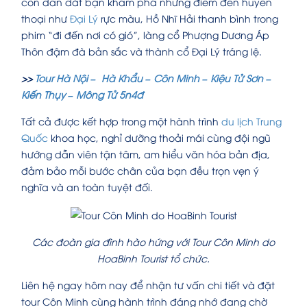
còn dẫn dắt bạn khám phá những điểm đến huyền
thoại như
Đại Lý
rực màu, Hồ Nhĩ Hải thanh bình trong
phim “đi đến nơi có gió”, làng cổ Phượng Dương Áp
Thôn đậm đà bản sắc và thành cổ Đại Lý tráng lệ.
>>
Tour Hà Nội – Hà Khẩu – Côn Minh – Kiệu Tử Sơn –
Kiến Thụy – Mông Tử 5n4đ
Tất cả được kết hợp trong một hành trình
du lịch Trung
Quốc
khoa học, nghỉ dưỡng thoải mái cùng đội ngũ
hướng dẫn viên tận tâm, am hiểu văn hóa bản địa,
đảm bảo mỗi bước chân của bạn đều trọn vẹn ý
nghĩa và an toàn tuyệt đối.
Các đoàn gia đình hào hứng với Tour Côn Minh do
HoaBinh Tourist tổ chức.
Liên hệ ngay hôm nay để nhận tư vấn chi tiết và đặt
tour Côn Minh cùng hành trình đáng nhớ đang chờ