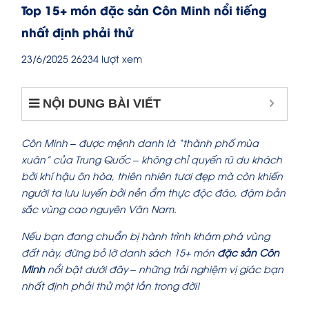
Top 15+ món đặc sản Côn Minh nổi tiếng
nhất định phải thử
23/6/2025
26234 lượt xem
NỘI DUNG BÀI VIẾT
Côn Minh – được mệnh danh là “thành phố mùa
xuân” của Trung Quốc – không chỉ quyến rũ du khách
bởi khí hậu ôn hòa, thiên nhiên tươi đẹp mà còn khiến
người ta lưu luyến bởi nền ẩm thực độc đáo, đậm bản
sắc vùng cao nguyên Vân Nam.
Nếu bạn đang chuẩn bị hành trình khám phá vùng
đất này, đừng bỏ lỡ danh sách 15+ món
đặc sản Côn
Minh
nổi bật dưới đây – những trải nghiệm vị giác bạn
nhất định phải thử một lần trong đời!