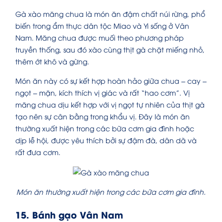
Gà xào măng chua là món ăn đậm chất núi rừng, phổ
biến trong ẩm thực dân tộc Miao và Yi sống ở Vân
Nam. Măng chua được muối theo phương pháp
truyền thống, sau đó xào cùng thịt gà chặt miếng nhỏ,
thêm ớt khô và gừng.
Món ăn này có sự kết hợp hoàn hảo giữa chua – cay –
ngọt – mặn, kích thích vị giác và rất “hao cơm”. Vị
măng chua dịu kết hợp với vị ngọt tự nhiên của thịt gà
tạo nên sự cân bằng trong khẩu vị. Đây là món ăn
thường xuất hiện trong các bữa cơm gia đình hoặc
dịp lễ hội, được yêu thích bởi sự đậm đà, dân dã và
rất đưa cơm.
Món ăn thường xuất hiện trong các bữa cơm gia đình.
15. Bánh gạo Vân Nam