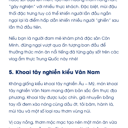
“gây nghiện” với nhiều thực khách. Đặc biệt, mùi đậu
thối đặc trưng tuy có thể khiến người lần đầu ngần
ngại lại là điểm hấp dẫn khiến nhiều người “ghiền” sau
lần thử đầu tiên.
Nếu bạn là người đam mê khám phá đặc sản Côn
Minh, đừng ngại vượt qua ấn tượng ban đầu để
thưởng thức món ăn nổi tiếng đã từng gây sốt trên các
vlog ẩm thực Trung Quốc này nhé!
5. Khoai tây nghiền kiểu Vân Nam
Không giống kiểu khoai tây nghiền Âu – Mỹ, món khoai
tây nghiền Vân Nam mang đậm bản sắc ẩm thực địa
phương. Khoai tây được luộc chín, giã nhuyễn bằng
tay rồi đem xào nóng cùng dầu ớt, tỏi băm, hành lá,
mùi tàu và một số loại rau thơm vùng núi.
Vị cay nồng, thơm mộc mạc tạo nên một món ăn vừa