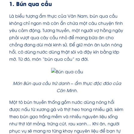
1. Bún qua cầu
Là biểu tượng ẩm thực của Vân Nam, bún qua cầu
không chỉ ngon mà còn ẩn chứa một câu chuyện tình
yêu cảm động. Tương truyền, một người vợ hằng ngày
phải vượt qua cây cầu nhỏ để mang bữa ăn cho
chồng đang dùi mài kinh sử. Để giữ món ăn luôn nóng
hổi, cô dùng nước dùng thật sôi và đậy kín bằng lớp
mỡ. Từ đó, món “bún qua cầu” ra đời.
Món Bún qua cầu trứ danh – ẩm thực độc đáo của
Côn Minh.
Một tô bún truyền thống gồm nước dùng nóng hổi
được nấu từ xương gà và thịt heo trong nhiều giờ, kèm
theo bún gạo trắng mềm và nhiều nguyên liệu sống
như thịt lát mỏng, trứng cút, rau xanh… Khi ăn, người
phục vụ sẽ mang ra từng khay nguyên liệu để bạn tự