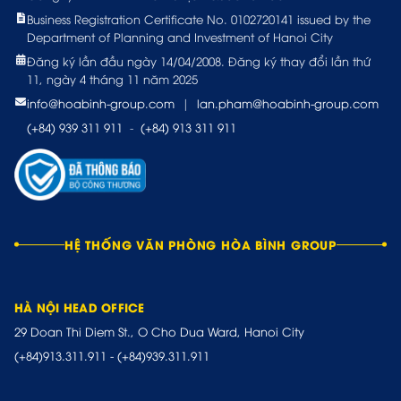
Business Registration Certificate No. 0102720141 issued by the
Department of Planning and Investment of Hanoi City
Đăng ký lần đầu ngày 14/04/2008. Đăng ký thay đổi lần thứ
11, ngày 4 tháng 11 năm 2025
info@hoabinh-group.com
|
lan.pham@hoabinh-group.com
(+84) 939 311 911
-
(+84) 913 311 911
HỆ THỐNG VĂN PHÒNG HÒA BÌNH GROUP
HÀ NỘI HEAD OFFICE
29 Doan Thi Diem St., O Cho Dua Ward, Hanoi City
(+84)913.311.911
-
(+84)939.311.911