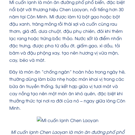
Mì cuốn lạnh là món ăn đường phố phổ biến, đặc biệt
nổi bật với thương hiệu Chen Laoyan, nổi tiếng hơn 30
năm tại Côn Minh. Mì được làm từ bột gạo hoặc bột
đậu xanh, tráng mỏng rồi thái sợi và cuốn cùng rau
thơm, giá đỗ, dưa chuột, đậu phụ chiên, đôi khi thêm
lạc rang hoặc trứng bắc thảo. Nước sốt là điểm nhấn
đặc trưng, được pha từ dầu ớt, giấm gạo, xì dầu, tỏi
băm và đậu phộng xay, tạo nên hương vị vừa mặn,
cay, béo và mát.
Đây là món ăn “chống ngán” hoàn hảo trong ngày hè,
thường dùng làm bữa nhẹ hoặc món khai vị trong các
bữa ăn truyền thống. Sự kết hợp giữa vị tươi mát và
cay nồng tạo nên một món ăn khó quên, đặc biệt khi
thưởng thức tại nơi ra đời của nó – ngay giữa lòng Côn
Minh.
Mì cuốn lạnh Chen Laoyan là món ăn đường phố phổ