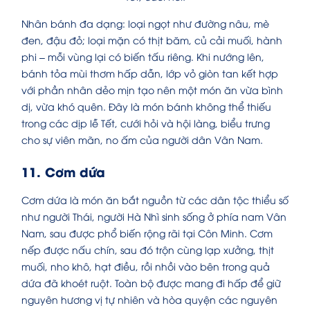
Nhân bánh đa dạng: loại ngọt như đường nâu, mè
đen, đậu đỏ; loại mặn có thịt băm, củ cải muối, hành
phi – mỗi vùng lại có biến tấu riêng. Khi nướng lên,
bánh tỏa mùi thơm hấp dẫn, lớp vỏ giòn tan kết hợp
với phần nhân dẻo mịn tạo nên một món ăn vừa bình
dị, vừa khó quên. Đây là món bánh không thể thiếu
trong các dịp lễ Tết, cưới hỏi và hội làng, biểu trưng
cho sự viên mãn, no ấm của người dân Vân Nam.
11. Cơm dứa
Cơm dứa là món ăn bắt nguồn từ các dân tộc thiểu số
như người Thái, người Hà Nhì sinh sống ở phía nam Vân
Nam, sau được phổ biến rộng rãi tại Côn Minh. Cơm
nếp được nấu chín, sau đó trộn cùng lạp xưởng, thịt
muối, nho khô, hạt điều, rồi nhồi vào bên trong quả
dứa đã khoét ruột. Toàn bộ được mang đi hấp để giữ
nguyên hương vị tự nhiên và hòa quyện các nguyên