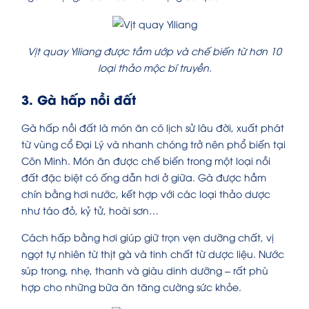
Vịt quay Yiliang được tầm ướp và chế biến từ hơn 10
loại thảo mộc bí truyền.
3. Gà hấp nồi đất
Gà hấp nồi đất là món ăn có lịch sử lâu đời, xuất phát
từ vùng cổ Đại Lý và nhanh chóng trở nên phổ biến tại
Côn Minh. Món ăn được chế biến trong một loại nồi
đất đặc biệt có ống dẫn hơi ở giữa. Gà được hầm
chín bằng hơi nước, kết hợp với các loại thảo dược
như táo đỏ, kỷ tử, hoài sơn…
Cách hấp bằng hơi giúp giữ trọn vẹn dưỡng chất, vị
ngọt tự nhiên từ thịt gà và tinh chất từ dược liệu. Nước
súp trong, nhẹ, thanh và giàu dinh dưỡng – rất phù
hợp cho những bữa ăn tăng cường sức khỏe.