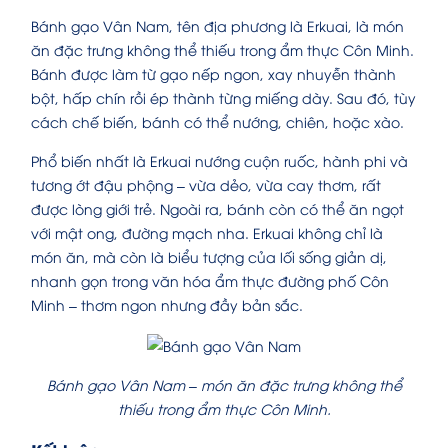
Bánh gạo Vân Nam, tên địa phương là Erkuai, là món
ăn đặc trưng không thể thiếu trong ẩm thực Côn Minh.
Bánh được làm từ gạo nếp ngon, xay nhuyễn thành
bột, hấp chín rồi ép thành từng miếng dày. Sau đó, tùy
cách chế biến, bánh có thể nướng, chiên, hoặc xào.
Phổ biến nhất là Erkuai nướng cuộn ruốc, hành phi và
tương ớt đậu phộng – vừa dẻo, vừa cay thơm, rất
được lòng giới trẻ. Ngoài ra, bánh còn có thể ăn ngọt
với mật ong, đường mạch nha. Erkuai không chỉ là
món ăn, mà còn là biểu tượng của lối sống giản dị,
nhanh gọn trong văn hóa ẩm thực đường phố Côn
Minh – thơm ngon nhưng đầy bản sắc.
Bánh gạo Vân Nam – món ăn đặc trưng không thể
thiếu trong ẩm thực Côn Minh.