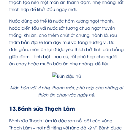
thạch tạo nên một món ăn thanh đạm, nhẹ nhàng, rất
thích hợp để khởi đầu ngày mới.
Nước dùng có thể là nước hầm xương ngọt thanh,
hoặc biến tấu với nước sốt tương chua ngọt truyền
thống. Khi ăn, cho thêm chút ớt chưng, hành lá, rau
thơm bản địa sẽ làm dậy mùi và tăng hương vị. Dù
đơn giản, món ăn lại được yêu thích bởi tính cân bằng
giữa đạm – tinh bột – rau củ, rất phù hợp cho người
ăn chay hoặc muốn bữa ăn nhẹ nhàng, dễ tiêu.
Món bún với vị nhẹ, thanh mát, phù hợp cho những ai
thích ăn chay vào ngày hè.
13.Bánh sữa Thạch Lâm
Bánh sữa Thạch Lâm là đặc sản nổi bật của vùng
Thạch Lâm – nơi nổi tiếng với rừng đá kỳ vĩ. Bánh được