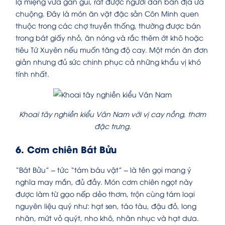
lạ miệng vừa gần gũi, rất được người dân bản địa ưa
chuộng. Đây là món ăn vặt đặc sản Côn Minh quen
thuộc trong các chợ truyền thống, thường được bán
trong bát giấy nhỏ, ăn nóng và rắc thêm ớt khô hoặc
tiêu Tứ Xuyên nếu muốn tăng độ cay. Một món ăn đơn
giản nhưng đủ sức chinh phục cả những khẩu vị khó
tính nhất.
Khoai tây nghiền kiểu Vân Nam với vị cay nồng, thơm
đặc trưng.
6. Cơm chiên Bát Bửu
“Bát Bửu” – tức “tám báu vật” – là tên gọi mang ý
nghĩa may mắn, đủ đầy. Món cơm chiên ngọt này
được làm từ gạo nếp dẻo thơm, trộn cùng tám loại
nguyên liệu quý như: hạt sen, táo tàu, đậu đỏ, long
nhãn, mứt vỏ quýt, nho khô, nhãn nhục và hạt dưa.