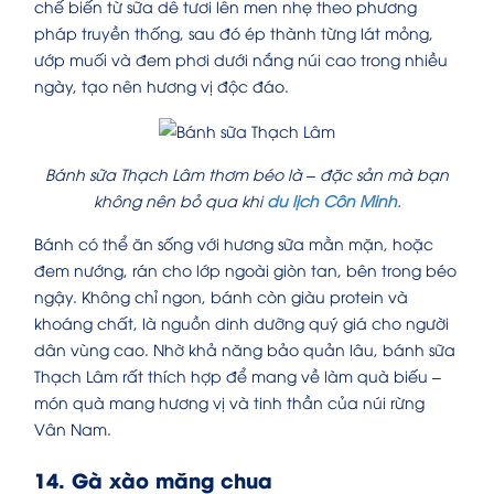
chế biến từ sữa dê tươi lên men nhẹ theo phương
pháp truyền thống, sau đó ép thành từng lát mỏng,
ướp muối và đem phơi dưới nắng núi cao trong nhiều
ngày, tạo nên hương vị độc đáo.
Bánh sữa Thạch Lâm thơm béo là – đặc sản mà bạn
không nên bỏ qua khi
du lịch Côn Minh
.
Bánh có thể ăn sống với hương sữa mằn mặn, hoặc
đem nướng, rán cho lớp ngoài giòn tan, bên trong béo
ngậy. Không chỉ ngon, bánh còn giàu protein và
khoáng chất, là nguồn dinh dưỡng quý giá cho người
dân vùng cao. Nhờ khả năng bảo quản lâu, bánh sữa
Thạch Lâm rất thích hợp để mang về làm quà biếu –
món quà mang hương vị và tinh thần của núi rừng
Vân Nam.
14. Gà xào măng chua