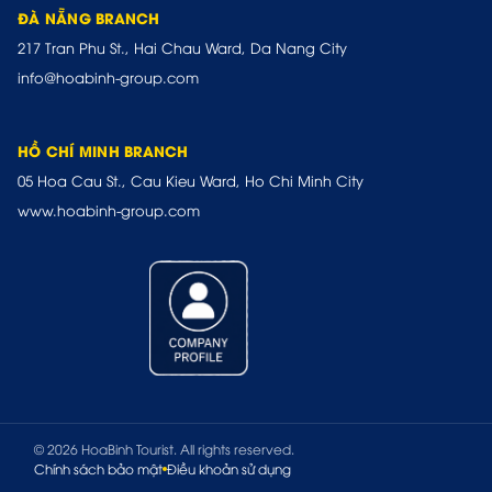
ĐÀ NẴNG BRANCH
217 Tran Phu St., Hai Chau Ward, Da Nang City
info@hoabinh-group.com
HỒ CHÍ MINH BRANCH
05 Hoa Cau St., Cau Kieu Ward, Ho Chi Minh City
www.hoabinh-group.com
© 2026 HoaBinh Tourist. All rights reserved.
Chính sách bảo mật
Điều khoản sử dụng