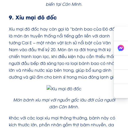
biến tại Côn Minh.
9. Xíu mại đô đốc
Xíu mại đô đốc hay còn gọi là “bánh bao của Đô đốc”
là món ăn truyền thống nổi tiếng gắn liền với danh
tướng Cai E – một nhân vật lịch sử nổi bật của Vân
Nam vào đầu thế kỷ 20. Món ăn ra đời trong thời kỳ
chiến tranh loạn lạc, khi điều kiện hậu cần thiếu thốn,
người đầu bếp đã sáng tạo ra loại bánh bao có nhân
lớn và nhiều nước súp bên trong, giúp bổ sung dinh
dưỡng và giữ ấm cho binh sĩ trong mùa đông lạnh giá.
Món bánh xíu mại với nguồn gốc lâu đời của người
dân Côn Minh.
Khác với các loại xíu mại thông thường, bánh này có
kích thước lớn, phần nhân gồm thịt băm nhuyễn, da