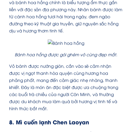
và bánh hoa hồng chính là biểu tượng ẩm thực gắn
liền với đặc sản địa phương này. Nhân bánh được làm
từ cánh hoa hồng tươi hái trong ngày, đem ngào
đường theo kỹ thuật gia truyền, giữ nguyên sắc hồng
dịu và hương thơm tinh tế.
Bánh hoa hồng được gói ghém vô cùng đẹp mắt.
Vỏ bánh được nướng giòn, cắn vào sẽ cảm nhận
được vị ngọt thanh hòa quyện cùng hương hoa
phảng phất, mang đến cảm giác nhẹ nhàng, thanh
khiết. Đây là món ăn đặc biệt được ưa chuộng trong
các buổi trà chiều của người Côn Minh, và thường
được du khách mua làm quà bởi hương vị tinh tế và
hình thức bắt mắt.
8. Mì cuốn lạnh Chen Laoyan