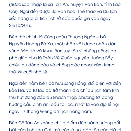
(trước sáp nhập là xã Tân An, huyện Văn Bàn, tỉnh Lào
Cai). Ngôi đền được Bộ Văn hoá, Thể thao và Du lịch
xếp hạng là di tích lịch sử cấp quốc gia vào ngày
28/10/2016.
Đền thờ chính là Công chúa Thượng Ngàn – bà
Nguyễn Hoàng Bà Xa, một nhân vật được nhân dân
vùng Bảo Hà và Khau Ban suy tôn vì những công lao
phò giúp cha là Thần Vệ Quốc Nguyễn Hoàng Bẩy
chiêu dụ đồng bào và chống giặc ngoại xâm trong
thời kỳ cuối nhà Lê.
Ngôi đền nằm bên bờ hữu sông Hồng, đối diện với đền
Bảo Hà, và từ lâu đã trở thành địa chỉ du lịch tâm linh
thu hút đông đảo du khách thập phương tới dâng
hương cầu bình an, cầu tài lộc, nhất là vào dịp lễ hội
ngày 17 tháng Giêng âm lịch hàng năm.
Đền Cô Tân An không chỉ là điểm đến hành hương nổi
bật của tỉnh Lào Cai, mà còn là nơi bảo tồn các giá trị