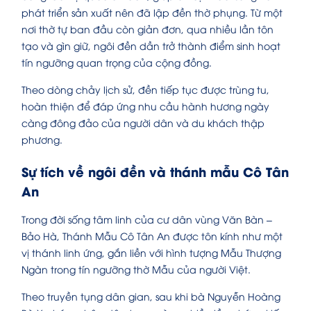
phát triển sản xuất nên đã lập đền thờ phụng. Từ một
nơi thờ tự ban đầu còn giản đơn, qua nhiều lần tôn
tạo và gìn giữ, ngôi đền dần trở thành điểm sinh hoạt
tín ngưỡng quan trọng của cộng đồng.
Theo dòng chảy lịch sử, đền tiếp tục được trùng tu,
hoàn thiện để đáp ứng nhu cầu hành hương ngày
càng đông đảo của người dân và du khách thập
phương.
Sự tích về ngôi đền và thánh mẫu Cô Tân
An
Trong đời sống tâm linh của cư dân vùng Văn Bàn –
Bảo Hà, Thánh Mẫu Cô Tân An được tôn kính như một
vị thánh linh ứng, gắn liền với hình tượng Mẫu Thượng
Ngàn trong tín ngưỡng thờ Mẫu của người Việt.
Theo truyền tụng dân gian, sau khi bà Nguyễn Hoàng