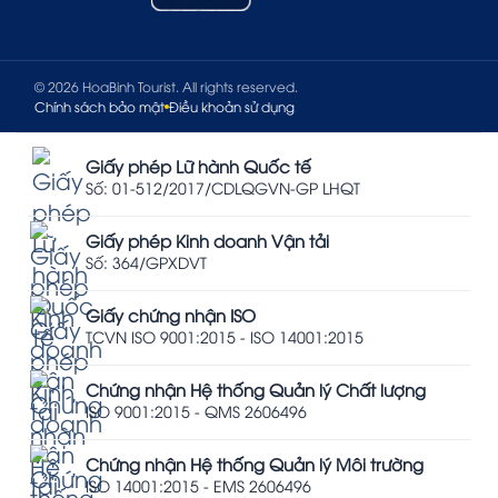
© 2026 HoaBinh Tourist. All rights reserved.
Chính sách bảo mật
Điều khoản sử dụng
Giấy phép Lữ hành Quốc tế
Số: 01-512/2017/CDLQGVN-GP LHQT
Giấy phép Kinh doanh Vận tải
Số: 364/GPXDVT
Giấy chứng nhận ISO
TCVN ISO 9001:2015 - ISO 14001:2015
Chứng nhận Hệ thống Quản lý Chất lượng
ISO 9001:2015 - QMS 2606496
Chứng nhận Hệ thống Quản lý Môi trường
ISO 14001:2015 - EMS 2606496