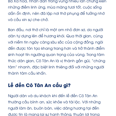
Bà Xa hóa, nhân dân trong vùng nhiều lần chứng kiến
những điềm linh ứng, mùa màng tươi tốt, cuộc sống
dần ổn định, nên đã lập nơi thờ phụng để tưởng nhớ
và cầu xin sự che chở.
Ban đầu, nơi thờ chỉ là một am nhỏ đơn sơ, do người
dân tự dựng lên để hương khói. Qua thời gian, cùng
với niềm tin ngày càng sâu sắc của cộng đồng, ngôi
đền được tôn tạo khang trang hơn và trở thành điểm
sinh hoạt tín ngưỡng quan trọng của vùng. Trong tâm
thức dân gian, Cô Tân An là vị thánh gần gũi, “chứng
tâm” nhanh, đặc biệt linh thiêng đối với những người
thành tâm cầu khấn.
Lễ đền Cô Tân An cầu gì?
Người dân và du khách khi đến lễ đền Cô Tân An
thường cầu bình an, sức khỏe và tài lộc. Với những
người làm ăn, buôn bán, việc dâng hương tại đền
được tin là mang lại sự hanh thông, thuận lợi trong