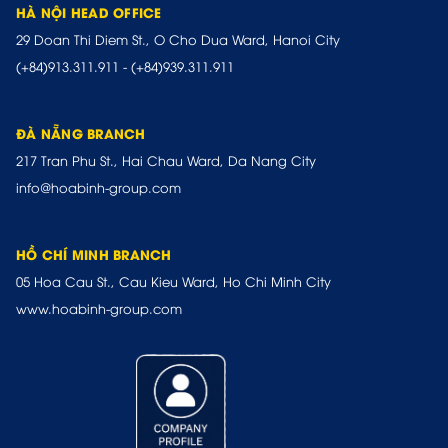
HÀ NỘI HEAD OFFICE
29 Doan Thi Diem St., O Cho Dua Ward, Hanoi City
(+84)913.311.911
-
(+84)939.311.911
ĐÀ NẴNG BRANCH
217 Tran Phu St., Hai Chau Ward, Da Nang City
info@hoabinh-group.com
HỒ CHÍ MINH BRANCH
05 Hoa Cau St., Cau Kieu Ward, Ho Chi Minh City
www.hoabinh-group.com