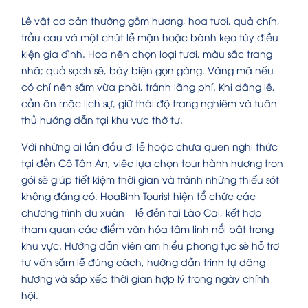
Lễ vật cơ bản thường gồm hương, hoa tươi, quả chín,
trầu cau và một chút lễ mặn hoặc bánh kẹo tùy điều
kiện gia đình. Hoa nên chọn loại tươi, màu sắc trang
nhã; quả sạch sẽ, bày biện gọn gàng. Vàng mã nếu
có chỉ nên sắm vừa phải, tránh lãng phí. Khi dâng lễ,
cần ăn mặc lịch sự, giữ thái độ trang nghiêm và tuân
thủ hướng dẫn tại khu vực thờ tự.
Với những ai lần đầu đi lễ hoặc chưa quen nghi thức
tại đền Cô Tân An, việc lựa chọn tour hành hương trọn
gói sẽ giúp tiết kiệm thời gian và tránh những thiếu sót
không đáng có. HoaBinh Tourist hiện tổ chức các
chương trình du xuân – lễ đền tại Lào Cai, kết hợp
tham quan các điểm văn hóa tâm linh nổi bật trong
khu vực. Hướng dẫn viên am hiểu phong tục sẽ hỗ trợ
tư vấn sắm lễ đúng cách, hướng dẫn trình tự dâng
hương và sắp xếp thời gian hợp lý trong ngày chính
hội.