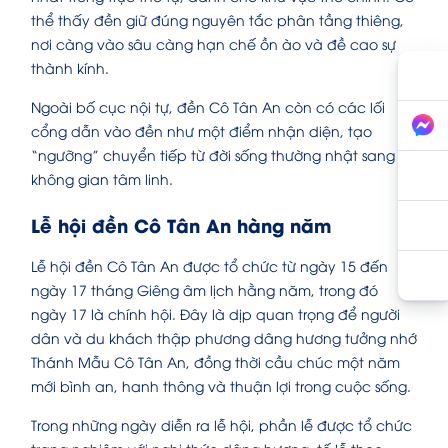
thể thấy đền giữ đúng nguyên tắc phân tầng thiêng,
nơi càng vào sâu càng hạn chế ồn ào và đề cao sự
thành kính.
Ngoài bố cục nội tự, đền Cô Tân An còn có các lối
cổng dẫn vào đền như một điểm nhận diện, tạo
“ngưỡng” chuyển tiếp từ đời sống thường nhật sang
không gian tâm linh.
Lễ hội đền Cô Tân An hàng năm
Lễ hội đền Cô Tân An được tổ chức từ ngày 15 đến
ngày 17 tháng Giêng âm lịch hằng năm, trong đó
ngày 17 là chính hội. Đây là dịp quan trọng để người
dân và du khách thập phương dâng hương tưởng nhớ
Thánh Mẫu Cô Tân An, đồng thời cầu chúc một năm
mới bình an, hanh thông và thuận lợi trong cuộc sống.
Trong những ngày diễn ra lễ hội, phần lễ được tổ chức