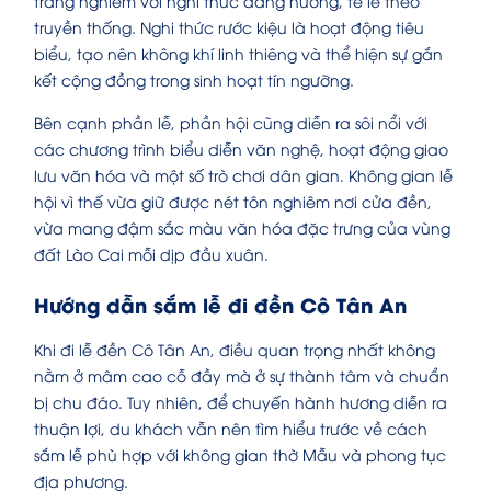
trang nghiêm với nghi thức dâng hương, tế lễ theo
truyền thống. Nghi thức rước kiệu là hoạt động tiêu
biểu, tạo nên không khí linh thiêng và thể hiện sự gắn
kết cộng đồng trong sinh hoạt tín ngưỡng.
Bên cạnh phần lễ, phần hội cũng diễn ra sôi nổi với
các chương trình biểu diễn văn nghệ, hoạt động giao
lưu văn hóa và một số trò chơi dân gian. Không gian lễ
hội vì thế vừa giữ được nét tôn nghiêm nơi cửa đền,
vừa mang đậm sắc màu văn hóa đặc trưng của vùng
đất Lào Cai mỗi dịp đầu xuân.
Hướng dẫn sắm lễ đi đền Cô Tân An
Khi đi lễ đền Cô Tân An, điều quan trọng nhất không
nằm ở mâm cao cỗ đầy mà ở sự thành tâm và chuẩn
bị chu đáo. Tuy nhiên, để chuyến hành hương diễn ra
thuận lợi, du khách vẫn nên tìm hiểu trước về cách
sắm lễ phù hợp với không gian thờ Mẫu và phong tục
địa phương.