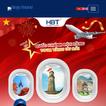
Mở
menu