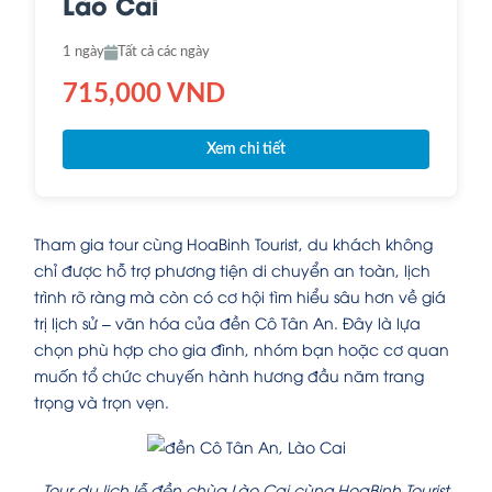
Lào Cai
1 ngày
Tất cả các ngày
715,000 VND
Xem chi tiết
Tham gia tour cùng HoaBinh Tourist, du khách không
chỉ được hỗ trợ phương tiện di chuyển an toàn, lịch
trình rõ ràng mà còn có cơ hội tìm hiểu sâu hơn về giá
trị lịch sử – văn hóa của đền Cô Tân An. Đây là lựa
chọn phù hợp cho gia đình, nhóm bạn hoặc cơ quan
muốn tổ chức chuyến hành hương đầu năm trang
trọng và trọn vẹn.
Tour du lịch lễ đền chùa Lào Cai cùng HoaBinh Tourist