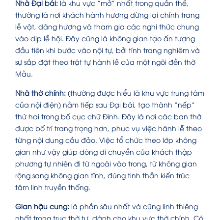
Nhà Đại bái:
là khu vực “mở” nhất trong quần thể,
thường là nơi khách hành hương dừng lại chỉnh trang
lễ vật, dâng hương và tham gia các nghi thức chung
vào dịp lễ hội. Đây cũng là không gian tạo ấn tượng
đầu tiên khi bước vào nội tự, bởi tính trang nghiêm và
sự sắp đặt theo trật tự hành lễ của một ngôi đền thờ
Mẫu.
Nhà thờ chính:
(thường được hiểu là khu vực trung tâm
của nội điện) nằm tiếp sau Đại bái, tạo thành “nếp”
thứ hai trong bố cục chữ Đinh. Đây là nơi các ban thờ
được bố trí trang trọng hơn, phục vụ việc hành lễ theo
từng nội dung cầu đảo. Việc tổ chức theo lớp không
gian như vậy giúp dòng di chuyển của khách thập
phương tự nhiên đi từ ngoài vào trong, từ không gian
rộng sang không gian tĩnh, đúng tinh thần kiến trúc
tâm linh truyền thống.
Gian hậu cung:
là phần sâu nhất và cũng linh thiêng
nhất trong trục thờ tự, dành cho khu vực thờ chính. Có