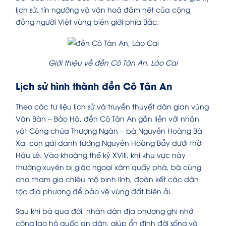
lịch sử, tín ngưỡng và văn hoá đậm nét của cộng
đồng người Việt vùng biên giới phía Bắc.
Giới thiệu về đền Cô Tân An, Lào Cai
Lịch sử hình thành đền Cô Tân An
Theo các tư liệu lịch sử và truyền thuyết dân gian vùng
Văn Bàn – Bảo Hà, đền Cô Tân An gắn liền với nhân
vật Công chúa Thượng Ngàn – bà Nguyễn Hoàng Bà
Xa, con gái danh tướng Nguyễn Hoàng Bẩy dưới thời
Hậu Lê. Vào khoảng thế kỷ XVIII, khi khu vực này
thường xuyên bị giặc ngoại xâm quấy phá, bà cùng
cha tham gia chiêu mộ binh lính, đoàn kết các dân
tộc địa phương để bảo vệ vùng đất biên ải.
Sau khi bà qua đời, nhân dân địa phương ghi nhớ
công lao hộ quốc an dân, giúp ổn định đời sống và