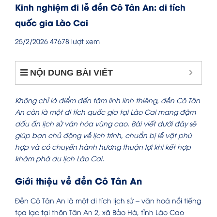
Kinh nghiệm đi lễ đền Cô Tân An: di tích
quốc gia Lào Cai
25/2/2026
47678 lượt xem
NỘI DUNG BÀI VIẾT
Không chỉ là điểm đến tâm linh linh thiêng, đền Cô Tân
An còn là một di tích quốc gia tại Lào Cai mang đậm
dấu ấn lịch sử văn hóa vùng cao. Bài viết dưới đây sẽ
giúp bạn chủ động về lịch trình, chuẩn bị lễ vật phù
hợp và có chuyến hành hương thuận lợi khi kết hợp
khám phá du lịch Lào Cai.
Giới thiệu về đền Cô Tân An
Đền Cô Tân An là một di tích lịch sử – văn hoá nổi tiếng
tọa lạc tại thôn Tân An 2, xã Bảo Hà, tỉnh Lào Cao