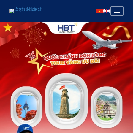
Mở
menu