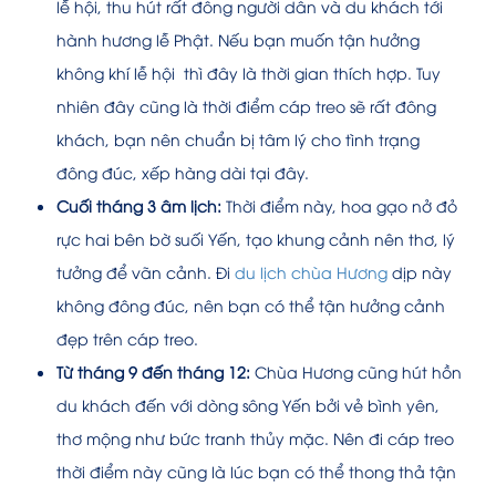
lễ hội, thu hút rất đông người dân và du khách tới
hành hương lễ Phật. Nếu bạn muốn tận hưởng
không khí lễ hội thì đây là thời gian thích hợp. Tuy
nhiên đây cũng là thời điểm cáp treo sẽ rất đông
khách, bạn nên chuẩn bị tâm lý cho tình trạng
đông đúc, xếp hàng dài tại đây.
Cuối tháng 3 âm lịch:
Thời điểm này, hoa gạo nở đỏ
rực hai bên bờ suối Yến, tạo khung cảnh nên thơ, lý
tưởng để vãn cảnh. Đi
du lịch chùa Hương
dịp này
không đông đúc, nên bạn có thể tận hưởng cảnh
đẹp trên cáp treo.
Từ tháng 9 đến tháng 12:
Chùa Hương cũng hút hồn
du khách đến với dòng sông Yến bởi vẻ bình yên,
thơ mộng như bức tranh thủy mặc. Nên đi cáp treo
thời điểm này cũng là lúc bạn có thể thong thả tận