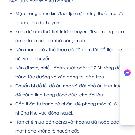
nên lưu ý một số điều nhỏ sau:
Mặc trang phục kín đáo, lịch sự nhưng thoải mái để
thuận tiện di chuyển.
Xem dự báo thời tiết trước chuyến đi và mang theo
áo mưa, ô nếu có khả năng mưa.
Nên mang giày thể thao có độ bám tốt để tiện leo
núi và di chuyển.
Nên đi sớm, nhiều đoàn xuất phát từ 2-3h sáng để
tránh tắc đường và xếp hàng tại cáp treo.
Chuẩn bị đồ lễ, đồ ăn nhẹ và đặt chỗ ăn trưa trước
để tránh tình trạng đông đúc, chờ đợi lâu.
Cẩn thận tư trang cá nhân, đề phòng móc túi ở
những khu vực đông người.
Hạn chế mua bán động vật hoang dã hoặc các
mặt hàng không rõ nguồn gốc.