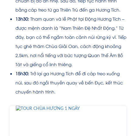
chuẩn bị đồ ăn nhẹ. Sau đó, tiếp tục hành trình
bằng cáp treo từ ga Thiên Trù đến ga Hương Tích.
13h30:
Tham quan và lễ Phật tại Động Hương Tích –
được mệnh danh là “Nam Thiên Đệ Nhất Động.” Từ
đây, bạn có thể ngắm toàn cảnh núi rừng kỳ vĩ. Tiếp
tục ghé thăm Chùa Giải Oan, cách động khoảng
2,5km, nơi nổi tiếng với bức tượng Quan Thế Âm Bồ
Tát và giếng cổ linh thiêng.
15h30:
Trở lại ga Hương Tích để đi cáp treo xuống
núi, sau đó ngồi thuyền quay về bến Đục, kết thúc
chuyến hành trình.