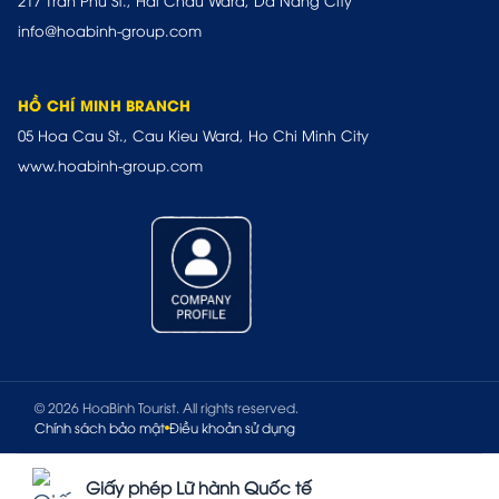
217 Tran Phu St., Hai Chau Ward, Da Nang City
info@hoabinh-group.com
HỒ CHÍ MINH BRANCH
05 Hoa Cau St., Cau Kieu Ward, Ho Chi Minh City
www.hoabinh-group.com
© 2026 HoaBinh Tourist. All rights reserved.
Chính sách bảo mật
Điều khoản sử dụng
Giấy phép Lữ hành Quốc tế