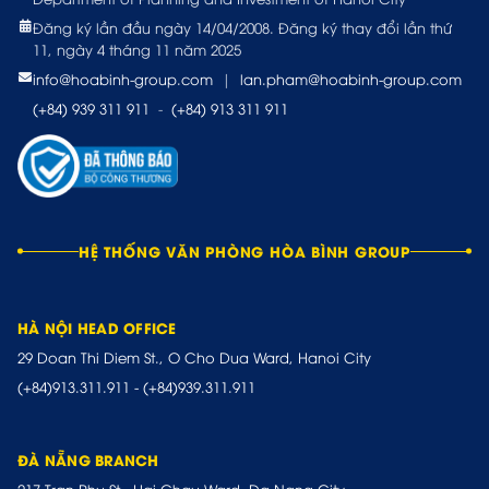
Đăng ký lần đầu ngày 14/04/2008. Đăng ký thay đổi lần thứ
11, ngày 4 tháng 11 năm 2025
info@hoabinh-group.com
|
lan.pham@hoabinh-group.com
(+84) 939 311 911
-
(+84) 913 311 911
HỆ THỐNG VĂN PHÒNG HÒA BÌNH GROUP
HÀ NỘI HEAD OFFICE
29 Doan Thi Diem St., O Cho Dua Ward, Hanoi City
(+84)913.311.911
-
(+84)939.311.911
ĐÀ NẴNG BRANCH