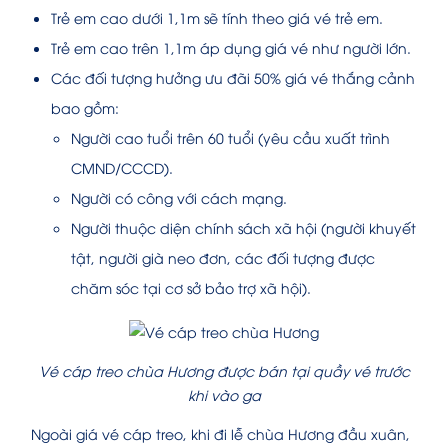
Trẻ em cao dưới 1,1m sẽ tính theo giá vé trẻ em.
Trẻ em cao trên 1,1m áp dụng giá vé như người lớn.
Các đối tượng hưởng ưu đãi 50% giá vé thắng cảnh
bao gồm:
Người cao tuổi trên 60 tuổi (yêu cầu xuất trình
CMND/CCCD).
Người có công với cách mạng.
Người thuộc diện chính sách xã hội (người khuyết
tật, người già neo đơn, các đối tượng được
chăm sóc tại cơ sở bảo trợ xã hội).
Vé cáp treo chùa Hương được bán tại quầy vé trước
khi vào ga
Ngoài giá vé cáp treo, khi đi lễ chùa Hương đầu xuân,