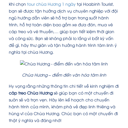
Khi chọn
tour chùa Hương 1 ngày
tại Hoabinh Tourist,
bạn sẽ được tận hưởng dịch vụ chuyên nghiệp với đội
ngũ hướng dẫn viên sẽ hỗ trợ bạn trong suốt hành
trình, hỗ trợ toàn diện bao gồm xe đưa đón, mua vé
cáp treo và vé thuyền,… giúp bạn tiết kiệm thời gian
và công sức. Bạn sẽ không phải lo lắng vì bất kỳ vấn
đề gì, hãy thư giãn và tận hưởng hành trình tâm linh ý
nghĩa tại chùa Hương.
Chùa Hương – điểm đến văn hóa tâm linh
Hy vọng rằng những thông tin chi tiết về kinh nghiệm đi
cáp treo Chùa Hương
sẽ giúp bạn có một chuyến đi
suôn sẻ và trọn vẹn. Hãy lên kế hoạch cho chuyến
hành trình của mình, khám phá vẻ đẹp linh thiêng và
hùng vĩ của Chùa Hương. Chúc bạn có một chuyến đi
thật ý nghĩa và đáng nhớ!