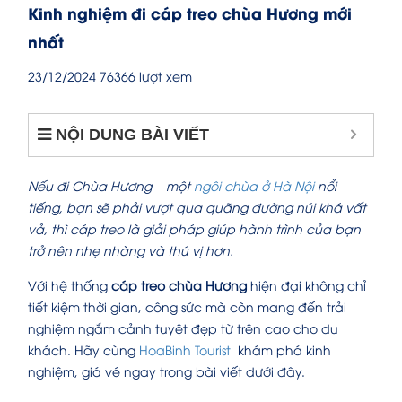
Kinh nghiệm đi cáp treo chùa Hương mới
nhất
23/12/2024
76366 lượt xem
NỘI DUNG BÀI VIẾT
Nếu đi Chùa Hương – một
ngôi chùa ở Hà Nội
nổi
tiếng, bạn sẽ phải vượt qua quãng đường núi khá vất
vả, thì cáp treo là giải pháp giúp hành trình của bạn
trở nên nhẹ nhàng và thú vị hơn.
Với hệ thống
cáp treo chùa Hương
hiện đại không chỉ
tiết kiệm thời gian, công sức mà còn mang đến trải
nghiệm ngắm cảnh tuyệt đẹp từ trên cao cho du
khách. Hãy cùng
HoaBinh Tourist
khám phá kinh
nghiệm, giá vé ngay trong bài viết dưới đây.