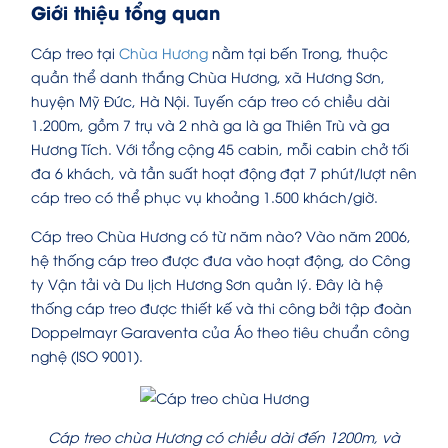
Giới thiệu tổng quan
Cáp treo tại
Chùa Hương
nằm tại bến Trong, thuộc
quần thể danh thắng Chùa Hương, xã Hương Sơn,
huyện Mỹ Đức, Hà Nội. Tuyến cáp treo có chiều dài
1.200m, gồm 7 trụ và 2 nhà ga là ga Thiên Trù và ga
Hương Tích. Với tổng cộng 45 cabin, mỗi cabin chở tối
đa 6 khách, và tần suất hoạt động đạt 7 phút/lượt nên
cáp treo có thể phục vụ khoảng 1.500 khách/giờ.
Cáp treo Chùa Hương có từ năm nào? Vào năm 2006,
hệ thống cáp treo được đưa vào hoạt động, do Công
ty Vận tải và Du lịch Hương Sơn quản lý. Đây là hệ
thống cáp treo được thiết kế và thi công bởi tập đoàn
Doppelmayr Garaventa của Áo theo tiêu chuẩn công
nghệ (ISO 9001).
Cáp treo chùa Hương có chiều dài đến 1200m, và