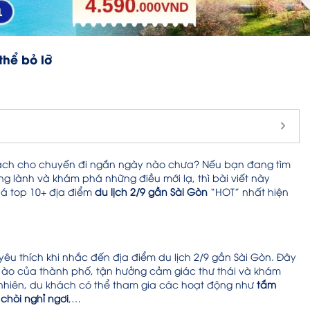
thể bỏ lỡ
oạch cho chuyến đi ngắn ngày nào chưa? Nếu bạn đang tìm
g lành và khám phá những điều mới lạ, thì bài viết này
há top 10+ địa điểm
du lịch 2/9 gần Sài Gòn
“HOT” nhất hiện
êu thích khi nhắc đến địa điểm du lịch 2/9 gần Sài Gòn. Đây
n ào của thành phố, tận hưởng cảm giác thư thái và khám
 nhiên, du khách có thể tham gia các hoạt động như
tắm
chòi nghỉ ngơi
,…