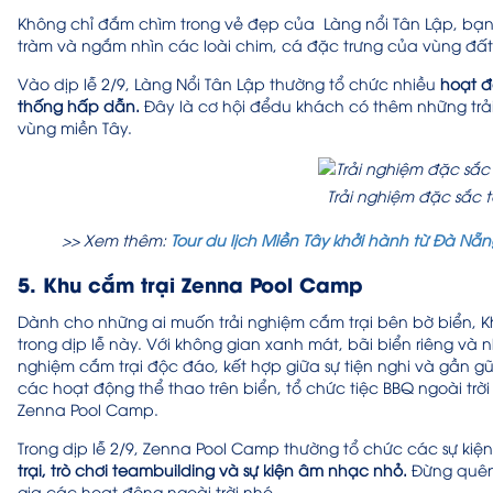
Không chỉ đắm chìm trong vẻ đẹp của Làng nổi Tân Lập, bạn
tràm và ngắm nhìn các loài chim, cá đặc trưng của vùng đấ
Vào dịp lễ 2/9, Làng Nổi Tân Lập thường tổ chức nhiều
hoạt đ
thống hấp dẫn.
Đây là cơ hội đểdu khách có thêm những tr
vùng miền Tây.
Trải nghiệm đặc sắc 
>> Xem thêm:
Tour du lịch Miền Tây khởi hành từ Đà Nẵn
5. Khu cắm trại Zenna Pool Camp
Dành cho những ai muốn trải nghiệm cắm trại bên bờ biển, 
trong dịp lễ này. Với không gian xanh mát, bãi biển riêng và
nghiệm cắm trại độc đáo, kết hợp giữa sự tiện nghi và gần gũ
các hoạt động thể thao trên biển, tổ chức tiệc BBQ ngoài trờ
Zenna Pool Camp.
Trong dịp lễ 2/9, Zenna Pool Camp thường tổ chức các sự kiệ
trại, trò chơi teambuilding và sự kiện âm nhạc nhỏ.
Đừng quên 
gia các hoạt động ngoài trời nhé.