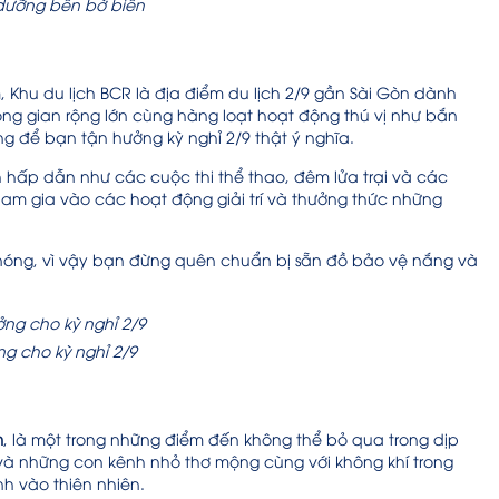
 dưỡng bên bờ biển
n
, Khu du lịch BCR là địa điểm du lịch 2/9 gần Sài Gòn dành
không gian rộng lớn cùng hàng loạt hoạt động thú vị như bắn
ng để bạn tận hưởng kỳ nghỉ 2/9 thật ý nghĩa.
nh hấp dẫn như các cuộc thi thể thao, đêm lửa trại và các
tham gia vào các hoạt động giải trí và thưởng thức những
há nóng, vì vậy bạn đừng quên chuẩn bị sẵn đồ bảo vệ nắng và
ởng cho kỳ nghỉ 2/9
m
, là một trong những điểm đến không thể bỏ qua trong dịp
m và những con kênh nhỏ thơ mộng cùng với không khí trong
nh vào thiên nhiên.