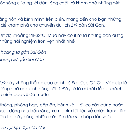
cuộc sống của người dân làng chài và khám phá những nét
oàng hôn và bình minh trên biển, mang đến cho bạn những
 để khám phá cho chuyến du lịch 2/9 gần Sài Gòn.
i nhiệt độ khoảng 28-32°C. Mùa này có ít mưa nhưng bạn đừng
hững trải nghiệm trọn vẹn nhất nhé.
oang sơ gần Sài Gòn
/9 này không thể bỏ qua chính là Địa đạo Củ Chi. Vào dịp lễ
ưởng nhớ các anh hùng liệt sĩ. Đây sẽ là cơ hội để du khách
c chiến bảo vệ đất nước.
ao thông, phòng họp, bếp ăn, bệnh xá… được xây dựng hoàn
oạt động như bắn súng, xem phim tài liệu về chiến tranh, tìm
ờn trái cây cùng nhiều món ăn đặc sản hấp dẫn khác.