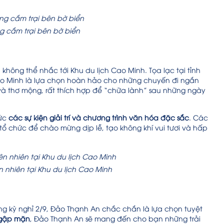
ng cắm trại bên bờ biển
hông thể nhắc tới Khu du lịch Cao Minh. Tọa lạc tại tỉnh
Cao Minh là lựa chọn hoàn hảo cho những chuyến đi ngắn
à thơ mộng, rất thích hợp để “chữa lành” sau những ngày
ức
các sự kiện giải trí và chương trình văn hóa đặc sắc
. Các
 tổ chức để chào mừng dịp lễ, tạo không khí vui tươi và hấp
n nhiên tại Khu du lịch Cao Minh
ng kỳ nghỉ 2/9, Đảo Thạnh An chắc chắn là lựa chọn tuyệt
ngập mặn
, Đảo Thạnh An sẽ mang đến cho bạn những trải