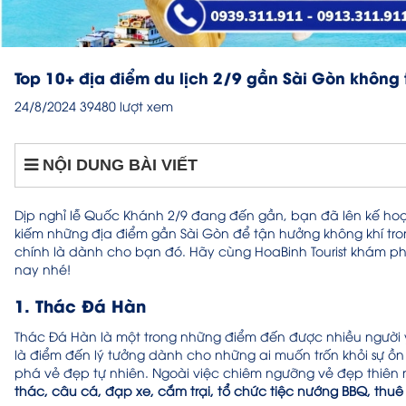
Top 10+ địa điểm du lịch 2/9 gần Sài Gòn không 
24/8/2024
39480 lượt xem
NỘI DUNG BÀI VIẾT
Dịp nghỉ lễ Quốc Khánh 2/9 đang đến gần, bạn đã lên kế h
kiếm những địa điểm gần Sài Gòn để tận hưởng không khí tron
chính là dành cho bạn đó. Hãy cùng HoaBinh Tourist khám p
nay nhé!
1. Thác Đá Hàn
Thác Đá Hàn là một trong những điểm đến được nhiều người y
là điểm đến lý tưởng dành cho những ai muốn trốn khỏi sự ồ
phá vẻ đẹp tự nhiên. Ngoài việc chiêm ngưỡng vẻ đẹp thiên
thác, câu cá, đạp xe, cắm trại, tổ chức tiệc nướng BBQ, thuê 