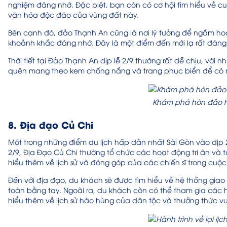
nghiệm đáng nhớ. Đặc biệt, bạn còn có cơ hội tìm hiểu về 
văn hóa độc đáo của vùng đất này.
Bên cạnh đó, đảo Thạnh An cũng là nơi lý tưởng để ngắm h
khoảnh khắc đáng nhớ. Đây là một điểm đến mới lạ rất đáng
Thời tiết tại Đảo Thạnh An dịp lễ 2/9 thường rất dễ chịu, vớ
quên mang theo kem chống nắng và trang phục biển để có n
Khám phá hòn đảo h
8. Địa đạo Củ Chi
Một trong những điểm du lịch hấp dẫn nhất Sài Gòn vào dịp 2
2/9, Địa Đạo Củ Chi thường tổ chức các hoạt động tri ân và t
hiểu thêm về lịch sử và đóng góp của các chiến sĩ trong cuộ
Đến với địa đạo, du khách sẽ được tìm hiểu về hệ thống gi
toàn bằng tay. Ngoài ra, du khách còn có thể tham gia các h
hiểu thêm về lịch sử hào hùng của dân tộc và
thưởng thức vư