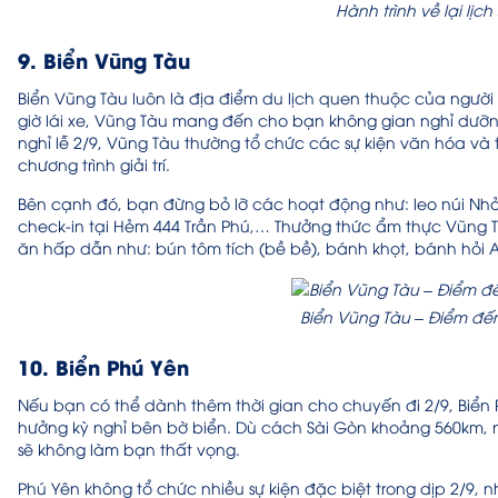
Hành trình về lại lịc
9. Biển Vũng Tàu
Biển Vũng Tàu luôn là địa điểm du lịch quen thuộc của người
giờ lái xe, Vũng Tàu mang đến cho bạn không gian nghỉ dưỡ
nghỉ lễ 2/9, Vũng Tàu thường tổ chức các sự kiện văn hóa và 
chương trình giải trí.
Bên cạnh đó, bạn đừng bỏ lỡ các hoạt động như: leo núi N
check-in tại Hẻm 444 Trần Phú,… Thưởng thức ẩm thực Vũng 
ăn hấp dẫn như: bún tôm tích (bề bề), bánh khọt, bánh hỏi
Biển Vũng Tàu – Điểm đ
10. Biển Phú Yên
Nếu bạn có thể dành thêm thời gian cho chuyến đi 2/9, Biển
hưởng kỳ nghỉ bên bờ biển. Dù cách Sài Gòn khoảng 560km,
sẽ không làm bạn thất vọng.
Phú Yên không tổ chức nhiều sự kiện đặc biệt trong dịp 2/9,