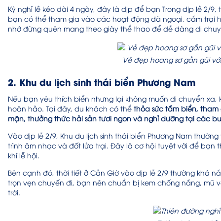
Kỳ nghỉ lễ kéo dài 4 ngày, đây là dịp để bạn
Trong dịp lễ 2/9
bạn có thể tham gia vào các hoạt động dã ngoại, cắm trại ha
nhớ đừng quên mang theo giày thể thao để dễ dàng di chu
Vẻ đẹp hoang sơ gần gũi với
2. Khu du lịch sinh thái biển Phương Nam
Nếu bạn yêu thích biển nhưng lại không muốn di chuyển xa, 
hoàn hảo. Tại đây, du khách có thể
thỏa sức tắm biển, tham
mặn, thưởng thức hải sản tươi ngon và nghỉ dưỡng tại các b
Vào dịp lễ 2/9, Khu du lịch sinh thái biển Phương Nam thường 
trình âm nhạc và đốt lửa trại. Đây là cơ hội tuyệt vời để b
khí lễ hội.
Bên cạnh đó, thời tiết ở Cần Giờ vào dịp lễ 2/9 thường khá n
trọn vẹn chuyến đi, bạn nên chuẩn bị kem chống nắng, mũ v
trời.