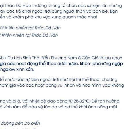
, tại Thác Đá Hàn thường không tổ chức các sự kiện lớn nhưng
y các trò chơi ngoài trời cùng người thân và bạn bè. Bạn
yển và khám phá khu vực xung quanh thác nha!
 thiên nhiên tại Thác Đá Hàn
Khu Du Lịch Sinh Thái Biển Phương Nam ở Cần Giờ là lựa chọn
 gia các hoạt động thể thao dưới nước, khám phá rừng ngập
ungalow xinh xắn.
tổ chức các sự kiện ngoài trời như hội thi thể thao, chương
ạn tham gia vào các hoạt động vui nhộn và hòa mình vào không
ắng và oi ả, với nhiệt độ dao động từ 28-32°C. Để tận hưởng
à kính râm để bảo vệ làn da và cơ thể khỏi ánh nắng mặt