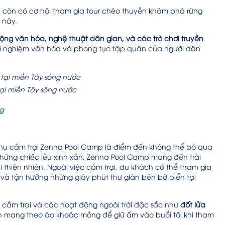
 còn có cơ hội tham gia tour chèo thuyền khám phá rừng
t này.
ộng văn hóa, nghệ thuật dân gian, và các trò chơi truyền
ải nghiệm văn hóa và phong tục tập quán của người dân
tại miền Tây sông nước
g
Khu cắm trại Zenna Pool Camp là điểm đến không thể bỏ qua
 những chiếc lều xinh xắn, Zenna Pool Camp mang đến trải
i thiên nhiên. Ngoài việc cắm trại, du khách có thể tham gia
i và tận hưởng những giây phút thư giãn bên bờ biển tại
n cắm trại và các hoạt động ngoài trời đặc sắc như
đốt lửa
mang theo áo khoác mỏng để giữ ấm vào buổi tối khi tham