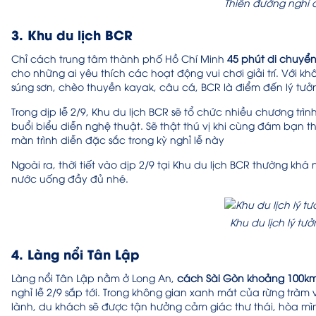
Thiên đường nghỉ
3. Khu du lịch BCR
Chỉ cách trung tâm thành phố Hồ Chí Minh
45 phút di chuyể
cho những ai yêu thích các hoạt động vui chơi giải trí. Với 
súng sơn, chèo thuyền kayak, câu cá, BCR là điểm đến lý tưở
Trong dịp lễ 2/9, Khu du lịch BCR sẽ tổ chức nhiều chương trì
buổi biểu diễn nghệ thuật. Sẽ thật thú vị khi cùng đám bạn 
màn trình diễn đặc sắc trong kỳ nghỉ lễ này
Ngoài ra, thời tiết vào dịp 2/9 tại Khu du lịch BCR thường k
nước uống đầy đủ nhé.
Khu du lịch lý tư
4. Làng nổi Tân Lập
Làng nổi Tân Lập nằm ở Long An,
cách Sài Gòn khoảng 100k
nghỉ lễ 2/9 sắp tới. Trong không gian xanh mát của rừng trà
lành, du khách sẽ được tận hưởng cảm giác thư thái, hòa mì