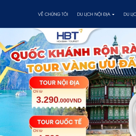
VỀ CHÚNG TÔI
DU LỊCH NỘI ĐỊA
DU L