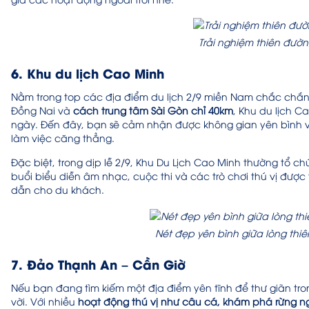
Trải nghiệm thiên đườ
6. Khu du lịch Cao Minh
Nằm trong top các địa điểm du lịch 2/9 miền Nam chắc chắn k
Đồng Nai và
cách trung tâm Sài Gòn chỉ 40km
, Khu du lịch 
ngày. Đến đây, bạn sẽ cảm nhận được không gian yên bình v
làm việc căng thẳng.
Đặc biệt, trong dịp lễ 2/9, Khu Du Lịch Cao Minh thường tổ ch
buổi biểu diễn âm nhạc, cuộc thi và các trò chơi thú vị được
dẫn cho du khách.
Nét đẹp yên bình giữa lòng thiê
7. Đảo Thạnh An – Cần Giờ
Nếu bạn đang tìm kiếm một địa điểm yên tĩnh để thư giãn tro
vời. Với nhiều
hoạt động thú vị như câu cá, khám phá rừng 