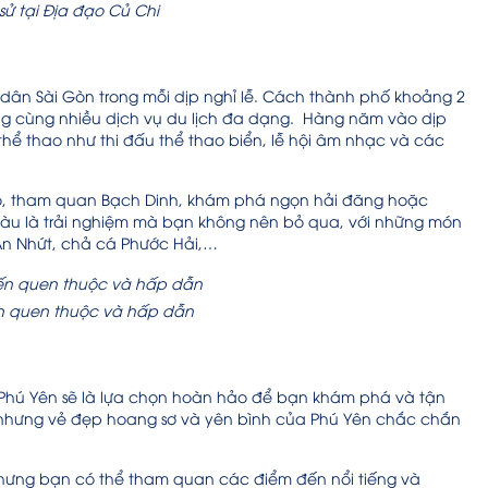
h sử tại Địa đạo Củ Chi
 dân Sài Gòn trong mỗi dịp nghỉ lễ. Cách thành phố khoảng 2
ng cùng nhiều dịch vụ du lịch đa dạng. Hàng năm vào dịp
thể thao như thi đấu thể thao biển, lễ hội âm nhạc và các
hỏ, tham quan Bạch Dinh, khám phá ngọn hải đăng hoặc
Tàu là trải nghiệm mà bạn không nên bỏ qua, với những món
 An Nhứt, chả cá Phước Hải,…
ến quen thuộc và hấp dẫn
 Phú Yên sẽ là lựa chọn hoàn hảo để bạn khám phá và tận
 nhưng vẻ đẹp hoang sơ và yên bình của Phú Yên chắc chắn
 nhưng bạn có thể tham quan các điểm đến nổi tiếng và