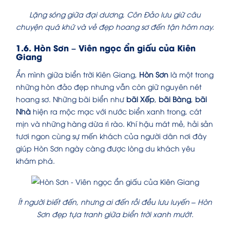
Lặng sóng giữa đại dương, Côn Đảo lưu giữ câu
chuyện quá khứ và vẻ đẹp hoang sơ đến tận hôm nay.
1.6. Hòn Sơn – Viên ngọc ẩn giấu của Kiên
Giang
Ẩn mình giữa biển trời Kiên Giang,
Hòn Sơn
là một trong
những hòn đảo đẹp nhưng vẫn còn giữ nguyên nét
hoang sơ. Những bãi biển như
bãi Xếp
,
bãi Bàng
,
bãi
Nhà
hiện ra mộc mạc với nước biển xanh trong, cát
mịn và những hàng dừa rì rào. Khí hậu mát mẻ, hải sản
tươi ngon cùng sự mến khách của người dân nơi đây
giúp Hòn Sơn ngày càng được lòng du khách yêu
khám phá.
Ít người biết đến, nhưng ai đến rồi đều lưu luyến – Hòn
Sơn đẹp tựa tranh giữa biển trời xanh mướt.