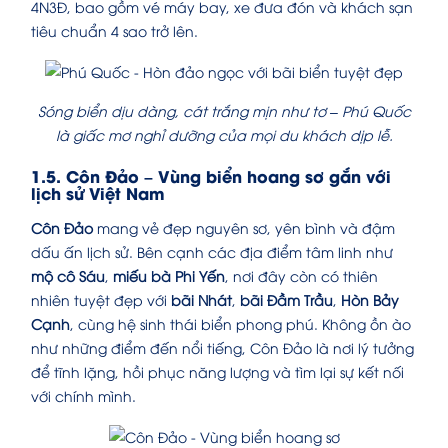
4N3Đ, bao gồm vé máy bay, xe đưa đón và khách sạn
tiêu chuẩn 4 sao trở lên.
Sóng biển dịu dàng, cát trắng mịn như tơ – Phú Quốc
là giấc mơ nghỉ dưỡng của mọi du khách dịp lễ.
1.5. Côn Đảo – Vùng biển hoang sơ gắn với
lịch sử Việt Nam
Côn Đảo
mang vẻ đẹp nguyên sơ, yên bình và đậm
dấu ấn lịch sử. Bên cạnh các địa điểm tâm linh như
mộ cô Sáu
,
miếu bà Phi Yến
, nơi đây còn có thiên
nhiên tuyệt đẹp với
bãi Nhát
,
bãi Đầm Trầu
,
Hòn Bảy
Cạnh
, cùng hệ sinh thái biển phong phú. Không ồn ào
như những điểm đến nổi tiếng, Côn Đảo là nơi lý tưởng
để tĩnh lặng, hồi phục năng lượng và tìm lại sự kết nối
với chính mình.