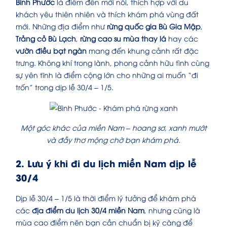
Bình Phước
là điểm đến mới nổi, thích hợp với du
khách yêu thiên nhiên và thích khám phá vùng đất
mới. Những địa điểm như
rừng quốc gia Bù Gia Mập
,
Trảng cỏ Bù Lạch
,
rừng cao su mùa thay lá
hay các
vườn điều bạt ngàn
mang đến khung cảnh rất đặc
trưng. Không khí trong lành, phong cảnh hữu tình cùng
sự yên tĩnh là điểm cộng lớn cho những ai muốn “đi
trốn” trong dịp lễ 30/4 – 1/5.
Một góc khác của miền Nam – hoang sơ, xanh mướt
và đầy thơ mộng chờ bạn khám phá.
2. Lưu ý khi đi du lịch miền Nam dịp lễ
30/4
Dịp lễ 30/4 – 1/5 là thời điểm lý tưởng để khám phá
các
địa điểm du lịch 30/4 miền Nam
, nhưng cũng là
mùa cao điểm nên bạn cần chuẩn bị kỹ càng để