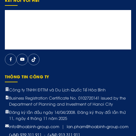
THÔNG TIN CÔNG TY
Công ty TNHH ĐTTM và Du Lịch Quốc Tế Hòa Bình
Business Registration Certificate No. 0102720141 issued by the
Department of Planning and Investment of Hanoi City
Đăng ký lần đầu ngày 14/04/2008. Đăng ký thay đổi lần thứ
11, ngày 4 tháng 11 năm 2025
info@hoabinh-group.com
|
lan.pham@hoabinh-group.com
(+84) 939 311 911
-
(+84) 913 311 911