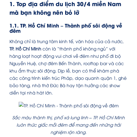
1. Top địa điểm du lịch 30/4 miền Nam
mà bạn không nên bỏ lỡ
1.1. TP. Hồ Chí Minh – Thành phố sôi động về
đêm
Không chỉ là trung tâm kinh tế, văn hóa của cả nước,
TP. Hồ Chí Minh
còn là “thành phố không ngủ” với
hàng loạt hoạt động vui chơi về đêm như phố đi bộ
Nguyễn Huệ, chợ đêm Bến Thành, rooftop bar và các
khu ẩm thực sôi động. Dịp lễ, bạn có thể khám phá
các công trình kiến trúc Pháp, dạo quanh quận 1, ghé
bảo tàng, nhà thờ Đức Bà hay tận hưởng các show
diễn tại nhà hát lớn.
Sắc màu thành thị, phố xá lung linh – TP. Hồ Chí Minh
luôn thức giấc mỗi đêm để mang đến những trải
nghiệm rộn ràng.