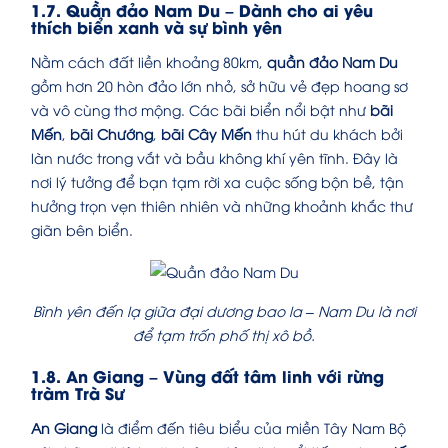
1.7. Quần đảo Nam Du – Dành cho ai yêu
thích biển xanh và sự bình yên
Nằm cách đất liền khoảng 80km,
quần đảo Nam Du
gồm hơn 20 hòn đảo lớn nhỏ, sở hữu vẻ đẹp hoang sơ
và vô cùng thơ mộng. Các bãi biển nổi bật như
bãi
Mến
,
bãi Chướng
,
bãi Cây Mến
thu hút du khách bởi
làn nước trong vắt và bầu không khí yên tĩnh. Đây là
nơi lý tưởng để bạn tạm rời xa cuộc sống bộn bề, tận
hưởng trọn vẹn thiên nhiên và những khoảnh khắc thư
giãn bên biển.
Bình yên đến lạ giữa đại dương bao la – Nam Du là nơi
để tạm trốn phố thị xô bồ.
1.8. An Giang – Vùng đất tâm linh với rừng
tràm Trà Sư
An Giang
là điểm đến tiêu biểu của miền Tây Nam Bộ