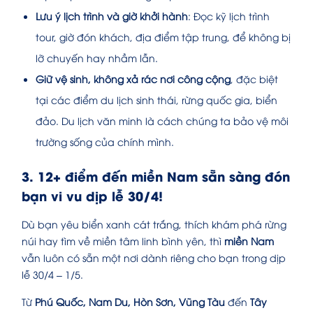
Lưu ý lịch trình và giờ khởi hành
: Đọc kỹ lịch trình
tour, giờ đón khách, địa điểm tập trung, để không bị
lỡ chuyến hay nhầm lẫn.
Giữ vệ sinh, không xả rác nơi công cộng
, đặc biệt
tại các điểm du lịch sinh thái, rừng quốc gia, biển
đảo. Du lịch văn minh là cách chúng ta bảo vệ môi
trường sống của chính mình.
3. 12+ điểm đến miền Nam sẵn sàng đón
bạn vi vu dịp lễ 30/4!
Dù bạn yêu biển xanh cát trắng, thích khám phá rừng
núi hay tìm về miền tâm linh bình yên, thì
miền Nam
vẫn luôn có sẵn một nơi dành riêng cho bạn trong dịp
lễ 30/4 – 1/5.
Từ
Phú Quốc, Nam Du, Hòn Sơn, Vũng Tàu
đến
Tây