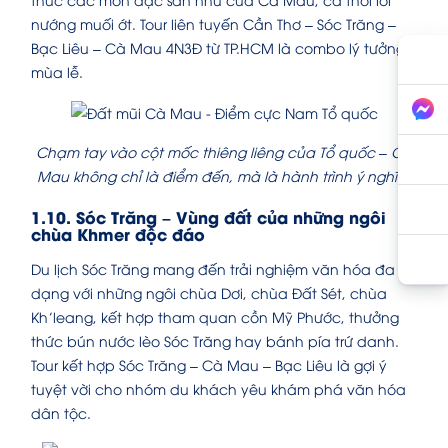
nướng muối ớt. Tour liên tuyến Cần Thơ – Sóc Trăng –
Bạc Liêu – Cà Mau 4N3Đ từ TP.HCM là combo lý tưởng
mùa lễ.
Chạm tay vào cột mốc thiêng liêng của Tổ quốc – Cà
Mau không chỉ là điểm đến, mà là hành trình ý nghĩa.
1.10. Sóc Trăng – Vùng đất của những ngôi
chùa Khmer độc đáo
Du lịch Sóc Trăng mang đến trải nghiệm văn hóa đa
dạng với những ngôi chùa Dơi, chùa Đất Sét, chùa
Kh’leang, kết hợp tham quan cồn Mỹ Phước, thưởng
thức bún nước lèo Sóc Trăng hay bánh pía trứ danh.
Tour kết hợp Sóc Trăng – Cà Mau – Bạc Liêu là gợi ý
tuyệt vời cho nhóm du khách yêu khám phá văn hóa
dân tộc.