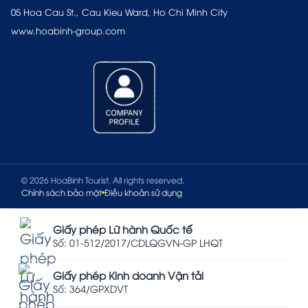
05 Hoa Cau St., Cau Kieu Ward, Ho Chi Minh City
www.hoabinh-group.com
© 2026 HoaBinh Tourist. All rights reserved.
Chính sách bảo mật
Điều khoản sử dụng
Giấy phép Lữ hành Quốc tế
Số: 01-512/2017/CDLQGVN-GP LHQT
Giấy phép Kinh doanh Vận tải
Số: 364/GPXDVT