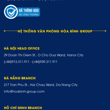
HỆ THỐNG VĂN PHÒNG HÒA BÌNH GROUP
HÀ NỘI HEAD OFFICE
29 Doan Thi Diem St., O Cho Dua Ward, Hanoi City
(+84)913.311.911
-
(+84)939.311.911
ĐÀ NẴNG BRANCH
217 Tran Phu St., Hai Chau Ward, Da Nang City
info@hoabinh-group.com
HỒ CHÍ MINH BRANCH