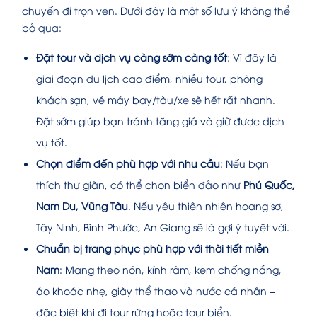
chuyến đi trọn vẹn. Dưới đây là một số lưu ý không thể
bỏ qua:
Đặt tour và dịch vụ càng sớm càng tốt
: Vì đây là
giai đoạn du lịch cao điểm, nhiều tour, phòng
khách sạn, vé máy bay/tàu/xe sẽ hết rất nhanh.
Đặt sớm giúp bạn tránh tăng giá và giữ được dịch
vụ tốt.
Chọn điểm đến phù hợp với nhu cầu
: Nếu bạn
thích thư giãn, có thể chọn biển đảo như
Phú Quốc,
Nam Du, Vũng Tàu
. Nếu yêu thiên nhiên hoang sơ,
Tây Ninh, Bình Phước, An Giang sẽ là gợi ý tuyệt vời.
Chuẩn bị trang phục phù hợp với thời tiết miền
Nam
: Mang theo nón, kính râm, kem chống nắng,
áo khoác nhẹ, giày thể thao và nước cá nhân –
đặc biệt khi đi tour rừng hoặc tour biển.