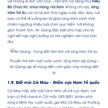
với những di tích văn hóa – tâm linh nổi tiếng như
miếu
Bà Chúa Xứ
,
chùa Hang
,
núi Sam
. Không chỉ vậy,
rừng
tràm Trà Sư
còn là hệ sinh thái ngập nước độc đáo, nơi
bạn có thể đi xuồng len lỏi giữa rừng tràm xanh mát,
chiêm ngưỡng nhiều loài chim quý hiếm. Với không
gian thanh tịnh, An Giang đặc biệt phù hợp cho kỳ
nghỉ kết hợp nghỉ dưỡng và trải nghiệm văn hóa bản
địa.
Thuyền trôi trên mặt nước xanh, rừng tràm rợp bóng –
An Giang dịp lễ mang đến cảm giác nhẹ nhàng đến
lạ.
1.9. Đất mũi Cà Mau – Điểm cực Nam Tổ quốc
Cà Mau hấp dẫn bởi hành trình về với cực Nam, nơi
bạn có thể check-in Cột mốc GPS 0001, khám phá
rừng U Minh Hạ, vườn quốc gia Mũi Cà Mau và thưởng
thức các món đặc sản như cua Cà Mau, cá thòi lòi