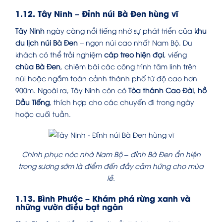
1.12. Tây Ninh – Đỉnh núi Bà Đen hùng vĩ
Tây Ninh
ngày càng nổi tiếng nhờ sự phát triển của
khu
du lịch núi Bà Đen
– ngọn núi cao nhất Nam Bộ. Du
khách có thể trải nghiệm
cáp treo hiện đại
, viếng
chùa Bà Đen
, chiêm bái các công trình tâm linh trên
núi hoặc ngắm toàn cảnh thành phố từ độ cao hơn
900m. Ngoài ra, Tây Ninh còn có
Tòa thánh Cao Đài
,
hồ
Dầu Tiếng
, thích hợp cho các chuyến đi trong ngày
hoặc cuối tuần.
Chinh phục nóc nhà Nam Bộ – đỉnh Bà Đen ẩn hiện
trong sương sớm là điểm đến đầy cảm hứng cho mùa
lễ.
1.13. Bình Phước – Khám phá rừng xanh và
những vườn điều bạt ngàn