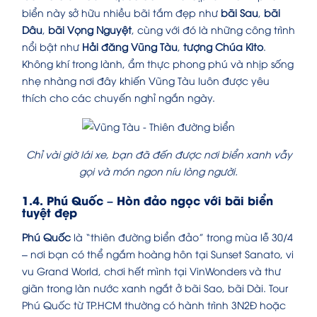
biển này sở hữu nhiều bãi tắm đẹp như
bãi Sau
,
bãi
Dâu
,
bãi Vọng Nguyệt
, cùng với đó là những công trình
nổi bật như
Hải đăng Vũng Tàu
,
tượng Chúa Kito
.
Không khí trong lành, ẩm thực phong phú và nhịp sống
nhẹ nhàng nơi đây khiến Vũng Tàu luôn được yêu
thích cho các chuyến nghỉ ngắn ngày.
Chỉ vài giờ lái xe, bạn đã đến được nơi biển xanh vẫy
gọi và món ngon níu lòng người.
1.4. Phú Quốc – Hòn đảo ngọc với bãi biển
tuyệt đẹp
Phú Quốc
là “thiên đường biển đảo” trong mùa lễ 30/4
– nơi bạn có thể ngắm hoàng hôn tại Sunset Sanato, vi
vu Grand World, chơi hết mình tại VinWonders và thư
giãn trong làn nước xanh ngắt ở bãi Sao, bãi Dài. Tour
Phú Quốc từ TP.HCM thường có hành trình 3N2Đ hoặc