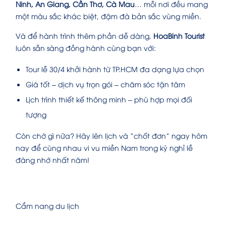
Ninh, An Giang, Cần Thơ, Cà Mau
… mỗi nơi đều mang
một màu sắc khác biệt, đậm đà bản sắc vùng miền.
Và để hành trình thêm phần dễ dàng,
HoaBinh Tourist
luôn sẵn sàng đồng hành cùng bạn với:
Tour lễ 30/4 khởi hành từ TP.HCM đa dạng lựa chọn
Giá tốt – dịch vụ trọn gói – chăm sóc tận tâm
Lịch trình thiết kế thông minh – phù hợp mọi đối
tượng
Còn chờ gì nữa? Hãy lên lịch và “chốt đơn” ngay hôm
nay để cùng nhau vi vu miền Nam trong kỳ nghỉ lễ
đáng nhớ nhất năm!
Cẩm nang du lịch