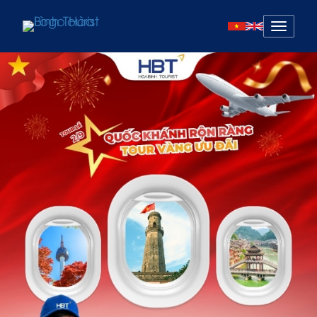
Mở
menu