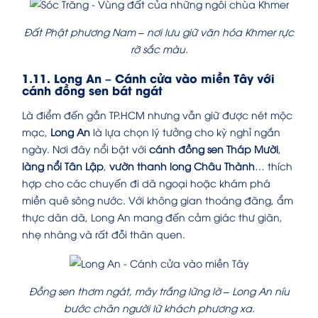
Đất Phật phương Nam – nơi lưu giữ văn hóa Khmer rực
rỡ sắc màu.
1.11. Long An – Cánh cửa vào miền Tây với
cánh đồng sen bát ngát
Là điểm đến gần TP.HCM nhưng vẫn giữ được nét mộc
mạc,
Long An
là lựa chọn lý tưởng cho kỳ nghỉ ngắn
ngày. Nơi đây nổi bật với
cánh đồng sen Tháp Mười
,
làng nổi Tân Lập
,
vườn thanh long Châu Thành
… thích
hợp cho các chuyến đi dã ngoại hoặc khám phá
miền quê sông nước. Với không gian thoáng đãng, ẩm
thực dân dã, Long An mang đến cảm giác thư giãn,
nhẹ nhàng và rất đỗi thân quen.
Đồng sen thơm ngát, mây trắng lững lờ – Long An níu
bước chân người lữ khách phương xa.