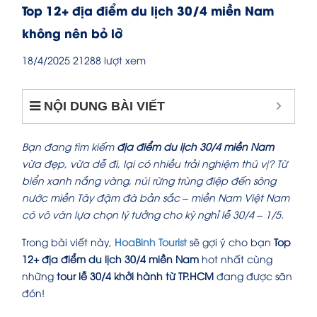
Top 12+ địa điểm du lịch 30/4 miền Nam
không nên bỏ lỡ
18/4/2025
21288 lượt xem
NỘI DUNG BÀI VIẾT
Bạn đang tìm kiếm
địa điểm du lịch 30/4 miền Nam
vừa đẹp, vừa dễ đi, lại có nhiều trải nghiệm thú vị? Từ
biển xanh nắng vàng, núi rừng trùng điệp đến sông
nước miền Tây đậm đà bản sắc – miền Nam Việt Nam
có vô vàn lựa chọn lý tưởng cho kỳ nghỉ lễ 30/4 – 1/5.
Trong bài viết này,
HoaBinh Tourist
sẽ gợi ý cho bạn
Top
12+ địa điểm du lịch 30/4 miền Nam
hot nhất cùng
những
tour lễ 30/4 khởi hành từ TP.HCM
đang được săn
đón!