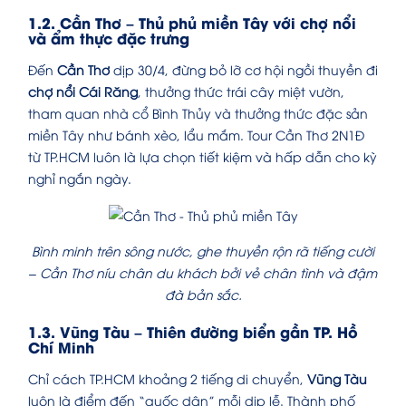
1.2. Cần Thơ – Thủ phủ miền Tây với chợ nổi
và ẩm thực đặc trưng
Đến
Cần Thơ
dịp 30/4, đừng bỏ lỡ cơ hội ngồi thuyền đi
chợ nổi Cái Răng
, thưởng thức trái cây miệt vườn,
tham quan nhà cổ Bình Thủy và thưởng thức đặc sản
miền Tây như bánh xèo, lẩu mắm. Tour Cần Thơ 2N1Đ
từ TP.HCM luôn là lựa chọn tiết kiệm và hấp dẫn cho kỳ
nghỉ ngắn ngày.
Bình minh trên sông nước, ghe thuyền rộn rã tiếng cười
– Cần Thơ níu chân du khách bởi vẻ chân tình và đậm
đà bản sắc.
1.3. Vũng Tàu – Thiên đường biển gần TP. Hồ
Chí Minh
Chỉ cách TP.HCM khoảng 2 tiếng di chuyển,
Vũng Tàu
luôn là điểm đến “quốc dân” mỗi dịp lễ. Thành phố