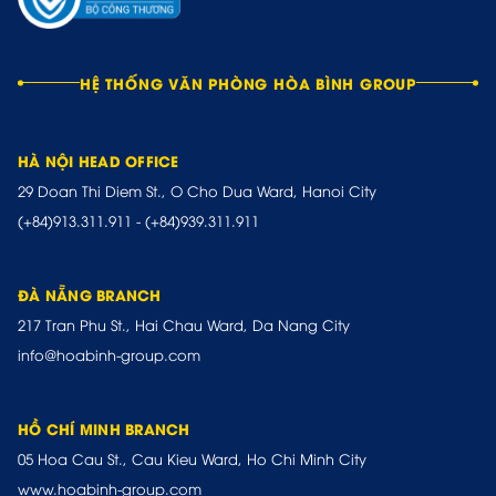
HỆ THỐNG VĂN PHÒNG HÒA BÌNH GROUP
HÀ NỘI HEAD OFFICE
29 Doan Thi Diem St., O Cho Dua Ward, Hanoi City
(+84)913.311.911
-
(+84)939.311.911
ĐÀ NẴNG BRANCH
217 Tran Phu St., Hai Chau Ward, Da Nang City
info@hoabinh-group.com
HỒ CHÍ MINH BRANCH
05 Hoa Cau St., Cau Kieu Ward, Ho Chi Minh City
www.hoabinh-group.com