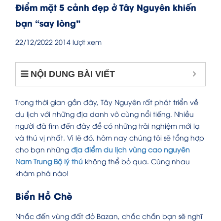
Điểm mặt 5 cảnh đẹp ở Tây Nguyên khiến
bạn “say lòng”
22/12/2022
2014 lượt xem
NỘI DUNG BÀI VIẾT
Trong thời gian gần đây, Tây Nguyên rất phát triển về
du lịch với những địa danh vô cùng nổi tiếng. Nhiều
người đã tìm đến đây để có những trải nghiệm mới lạ
và thú vị nhất. Vì lẽ đó, hôm nay chúng tôi sẽ tổng hợp
cho bạn những
địa điểm du lịch vùng cao nguyên
Nam Trung Bộ lý thú
không thể bỏ qua. Cùng nhau
khám phá nào!
Biển Hồ Chè
Nhắc đến vùng đất đỏ Bazan, chắc chắn bạn sẽ nghĩ