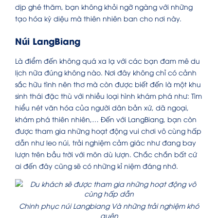
dịp ghé thăm, bạn không khỏi ngỡ ngàng với những
tạo hóa kỳ diệu mà thiên nhiên ban cho nơi này.
Núi LangBiang
Là điểm đến không quá xa lạ với các bạn đam mê du
lịch nữa đúng không nào. Nơi đây không chỉ có cảnh
sắc hữu tình nên thơ mà còn được biết đến là một khu
sinh thái đặc thù với nhiều loại hình khám phá như: Tìm
hiểu nét văn hóa của người dân bản xứ, dã ngoại,
khám phá thiên nhiên,… Đến với LangBiang, bạn còn
được tham gia những hoạt động vui chơi vô cùng hấp
dẫn như leo núi, trải nghiệm cảm giác như đang bay
lượn trên bầu trời với môn dù lượn. Chắc chắn bất cứ
ai đến đây cũng sẽ có những kỉ niệm đáng nhớ.
Chinh phục núi Langbiang Và những trải nghiệm khó
quên