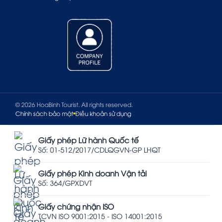
© 2026 HoaBinh Tourist. All rights reserved.
Chính sách bảo mật
Điều khoản sử dụng
Giấy phép Lữ hành Quốc tế
Số: 01-512/2017/CDLQGVN-GP LHQT
Giấy phép Kinh doanh Vận tải
Số: 364/GPXDVT
Giấy chứng nhận ISO
TCVN ISO 9001:2015 - ISO 14001:2015