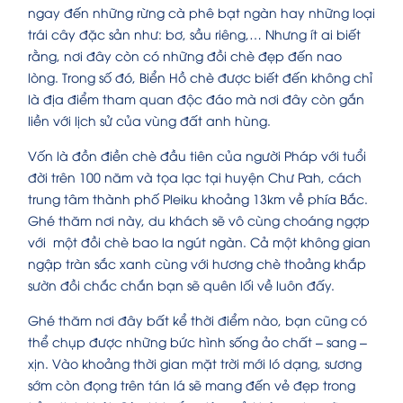
ngay đến những rừng cà phê bạt ngàn hay những loại
trái cây đặc sản như: bơ, sầu riêng,… Nhưng ít ai biết
rằng, nơi đây còn có những đồi chè đẹp đến nao
lòng. Trong số đó, Biển Hồ chè được biết đến không chỉ
là địa điểm tham quan độc đáo mà nơi đây còn gắn
liền với lịch sử của vùng đất anh hùng.
Vốn là đồn điền chè đầu tiên của người Pháp với tuổi
đời trên 100 năm và tọa lạc tại huyện Chư Pah, cách
trung tâm thành phố Pleiku khoảng 13km về phía Bắc.
Ghé thăm nơi này, du khách sẽ vô cùng choáng ngợp
với một đồi chè bao la ngút ngàn. Cả một không gian
ngập tràn sắc xanh cùng với hương chè thoảng khắp
sườn đồi chắc chắn bạn sẽ quên lối về luôn đấy.
Ghé thăm nơi đây bất kể thời điểm nào, bạn cũng có
thể chụp được những bức hình sống ảo chất – sang –
xịn. Vào khoảng thời gian mặt trời mới ló dạng, sương
sớm còn đọng trên tán lá sẽ mang đến vẻ đẹp trong