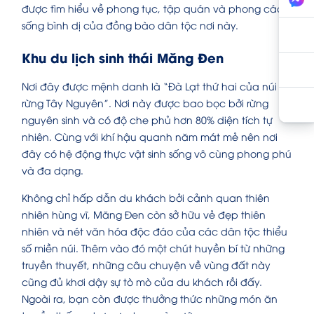
được tìm hiểu về phong tục, tập quán và phong cách
sống bình dị của đồng bào dân tộc nơi này.
Khu du lịch sinh thái Măng Đen
Nơi đây được mệnh danh là “Đà Lạt thứ hai của núi
rừng Tây Nguyên”. Nơi này được bao bọc bởi rừng
nguyên sinh và có độ che phủ hơn 80% diện tích tự
nhiên. Cùng với khí hậu quanh năm mát mẻ nên nơi
đây có hệ động thực vật sinh sống vô cùng phong phú
và đa dạng.
Không chỉ hấp dẫn du khách bởi cảnh quan thiên
nhiên hùng vĩ, Măng Đen còn sở hữu vẻ đẹp thiên
nhiên và nét văn hóa độc đáo của các dân tộc thiểu
số miền núi. Thêm vào đó một chút huyền bí từ những
truyền thuyết, những câu chuyện về vùng đất này
cũng đủ khơi dậy sự tò mò của du khách rồi đấy.
Ngoài ra, bạn còn được thưởng thức những món ăn