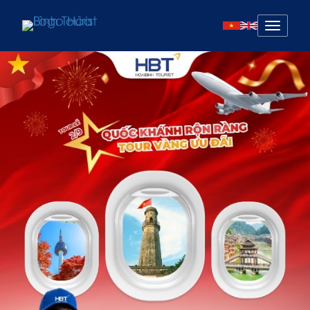
Mở
menu