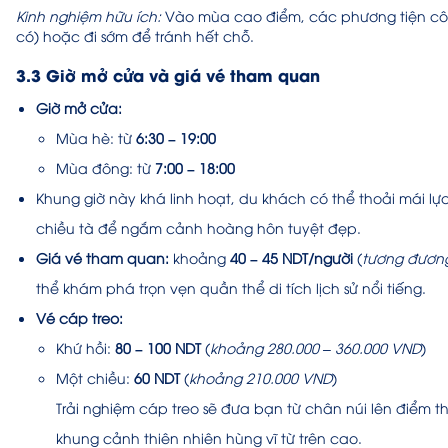
Kinh nghiệm hữu ích:
Vào mùa cao điểm, các phương tiện côn
có) hoặc đi sớm để tránh hết chỗ.
3.3 Giờ mở cửa và giá vé tham quan
Giờ mở cửa:
Mùa hè: từ
6:30 – 19:00
Mùa đông: từ
7:00 – 18:00
Khung giờ này khá linh hoạt, du khách có thể thoải mái 
chiều tà để ngắm cảnh hoàng hôn tuyệt đẹp.
Giá vé tham quan:
khoảng
40 – 45 NDT/người
(
tương đương
thể khám phá trọn vẹn quần thể di tích lịch sử nổi tiếng.
Vé cáp treo:
Khứ hồi:
80 – 100 NDT
(
khoảng 280.000 – 360.000 VND
)
Một chiều:
60 NDT
(
khoảng 210.000 VND
)
Trải nghiệm cáp treo sẽ đưa bạn từ chân núi lên điểm
khung cảnh thiên nhiên hùng vĩ từ trên cao.