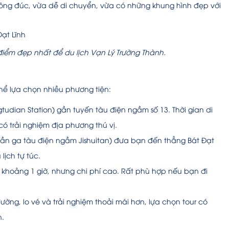
ông đúc, vừa dễ di chuyển, vừa có những khung hình đẹp với
 điểm đẹp nhất để du lịch Vạn Lý Trường Thành.
hể lựa chọn nhiều phương tiện:
udian Station) gần tuyến tàu điện ngầm số 13. Thời gian di
có trải nghiệm địa phương thú vị.
ần ga tàu điện ngầm Jishuitan) đưa bạn đến thẳng Bát Đạt
lịch tự túc.
hỉ khoảng 1 giờ, nhưng chi phí cao. Rất phù hợp nếu bạn đi
ường, lo vé và trải nghiệm thoải mái hơn, lựa chọn tour có
n.