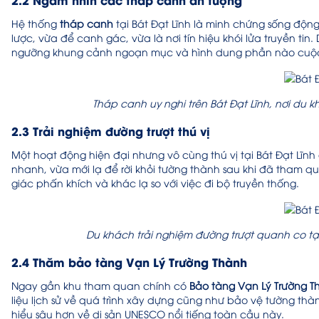
Hệ thống
tháp canh
tại Bát Đạt Lĩnh là minh chứng sống động 
lược, vừa để canh gác, vừa là nơi tín hiệu khói lửa truyền ti
ngưỡng khung cảnh ngoạn mục và hình dung phần nào cuộc s
Tháp canh uy nghi trên Bát Đạt Lĩnh, nơi du
2.3 Trải nghiệm đường trượt thú vị
Một hoạt động hiện đại nhưng vô cùng thú vị tại Bát Đạt Lĩnh
nhanh, vừa mới lạ để rời khỏi tường thành sau khi đã tham qu
giác phấn khích và khác lạ so với việc đi bộ truyền thống.
Du khách trải nghiệm đường trượt quanh co tạ
2.4 Thăm bảo tàng Vạn Lý Trường Thành
Ngay gần khu tham quan chính có
Bảo tàng Vạn Lý Trường T
liệu lịch sử về quá trình xây dựng cũng như bảo vệ tường th
hiểu sâu hơn về di sản UNESCO nổi tiếng toàn cầu này.