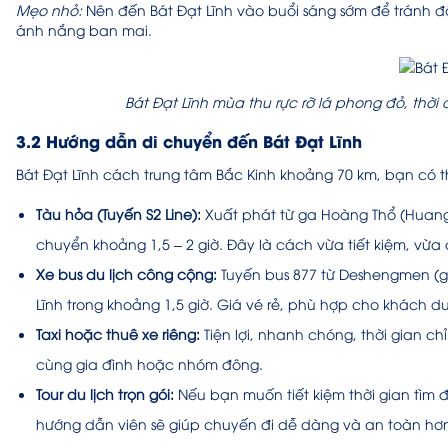
Mẹo nhỏ:
Nên đến Bát Đạt Lĩnh vào buổi sáng sớm để tránh đ
ánh nắng ban mai.
Bát Đạt Lĩnh mùa thu rực rỡ lá phong đỏ, thời
3.2 Hướng dẫn di chuyển đến Bát Đạt Lĩnh
Bát Đạt Lĩnh cách trung tâm Bắc Kinh khoảng 70 km, bạn có t
Tàu hỏa (Tuyến S2 Line):
Xuất phát từ ga Hoàng Thổ (Huangt
chuyển khoảng 1,5 – 2 giờ. Đây là cách vừa tiết kiệm, vừa 
Xe bus du lịch công cộng:
Tuyến bus 877 từ Deshengmen (g
Lĩnh trong khoảng 1,5 giờ. Giá vé rẻ, phù hợp cho khách du 
Taxi hoặc thuê xe riêng:
Tiện lợi, nhanh chóng, thời gian c
cùng gia đình hoặc nhóm đông.
Tour du lịch trọn gói:
Nếu bạn muốn tiết kiệm thời gian tìm đ
hướng dẫn viên sẽ giúp chuyến đi dễ dàng và an toàn hơ