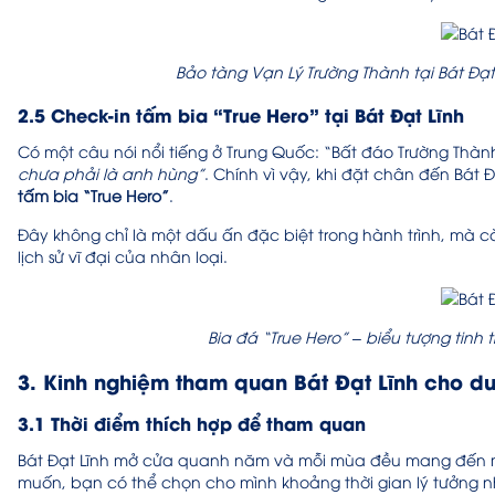
Bảo tàng Vạn Lý Trường Thành tại Bát Đạt L
2.5 Check-in tấm bia “True Hero” tại Bát Đạt Lĩnh
Có một câu nói nổi tiếng ở Trung Quốc: “Bất đáo Trường Thà
chưa phải là anh hùng”
. Chính vì vậy, khi đặt chân đến Bát 
tấm bia “True Hero”
.
Đây không chỉ là một dấu ấn đặc biệt trong hành trình, mà c
lịch sử vĩ đại của nhân loại.
Bia đá “True Hero” – biểu tượng tinh
3. Kinh nghiệm tham quan Bát Đạt Lĩnh cho d
3.1 Thời điểm thích hợp để tham quan
Bát Đạt Lĩnh mở cửa quanh năm và mỗi mùa đều mang đến một
muốn, bạn có thể chọn cho mình khoảng thời gian lý tưởng n