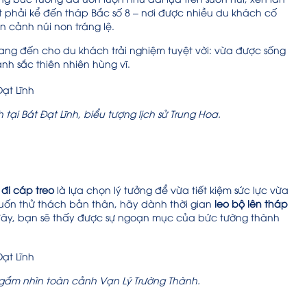
ất phải kể đến tháp Bắc số 8 – nơi được nhiều du khách cố
 cảnh núi non tráng lệ.
 mang đến cho du khách trải nghiệm tuyệt vời: vừa được sống
h sắc thiên nhiên hùng vĩ.
tại Bát Đạt Lĩnh, biểu tượng lịch sử Trung Hoa.
m
đi cáp treo
là lựa chọn lý tưởng để vừa tiết kiệm sức lực vừa
uốn thử thách bản thân, hãy dành thời gian
leo bộ lên tháp
đây, bạn sẽ thấy được sự ngoạn mục của bức tường thành
 ngắm nhìn toàn cảnh Vạn Lý Trường Thành.