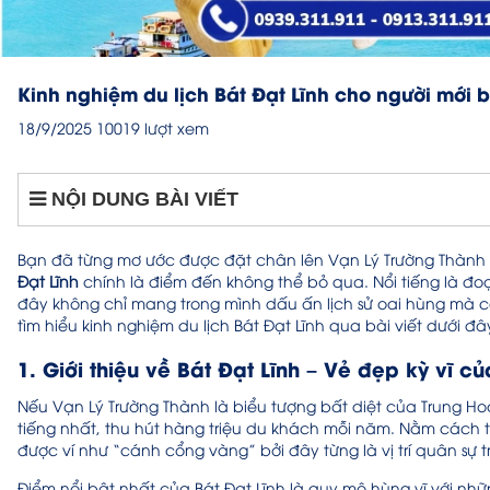
Kinh nghiệm du lịch Bát Đạt Lĩnh cho người mới 
18/9/2025
10019 lượt xem
NỘI DUNG BÀI VIẾT
Bạn đã từng mơ ước được đặt chân lên Vạn Lý Trường Thành – 
Đạt Lĩnh
chính là điểm đến không thể bỏ qua. Nổi tiếng là đo
đây không chỉ mang trong mình dấu ấn lịch sử oai hùng mà c
tìm hiểu kinh nghiệm du lịch Bát Đạt Lĩnh qua bài viết dưới 
1. Giới thiệu về Bát Đạt Lĩnh – Vẻ đẹp kỳ vĩ c
Nếu Vạn Lý Trường Thành là biểu tượng bất diệt của Trung Ho
tiếng nhất, thu hút hàng triệu du khách mỗi năm. Nằm cách
được ví như “cánh cổng vàng” bởi đây từng là vị trí quân sự tr
Điểm nổi bật nhất của Bát Đạt Lĩnh là quy mô hùng vĩ với nhữ