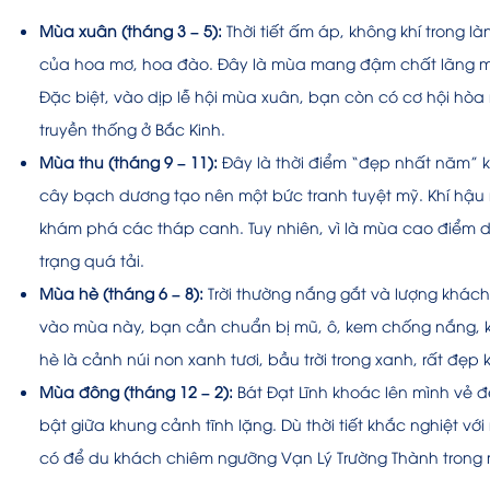
Mùa xuân (tháng 3 – 5):
Thời tiết ấm áp, không khí trong l
của hoa mơ, hoa đào. Đây là mùa mang đậm chất lãng mạn
Đặc biệt, vào dịp lễ hội mùa xuân, bạn còn có cơ hội hòa
truyền thống ở Bắc Kinh.
Mùa thu (tháng 9 – 11):
Đây là thời điểm “đẹp nhất năm” k
cây bạch dương tạo nên một bức tranh tuyệt mỹ. Khí hậu má
khám phá các tháp canh. Tuy nhiên, vì là mùa cao điểm du
trạng quá tải.
Mùa hè (tháng 6 – 8):
Trời thường nắng gắt và lượng khách 
vào mùa này, bạn cần chuẩn bị mũ, ô, kem chống nắng, 
hè là cảnh núi non xanh tươi, bầu trời trong xanh, rất đẹp
Mùa đông (tháng 12 – 2):
Bát Đạt Lĩnh khoác lên mình vẻ đẹ
bật giữa khung cảnh tĩnh lặng. Dù thời tiết khắc nghiệt vớ
có để du khách chiêm ngưỡng Vạn Lý Trường Thành trong m