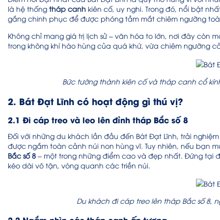
là hệ thống
tháp canh
kiên cố, uy nghi. Trong đó, nổi bật nh
gắng chinh phục để được phóng tầm mắt chiêm ngưỡng toàn
Không chỉ mang giá trị lịch sử – văn hóa to lớn, nơi đây còn
trong không khí hào hùng của quá khứ, vừa chiêm ngưỡng cản
Bức tường thành kiên cố và tháp canh cổ kính 
2. Bát Đạt Lĩnh có hoạt động gì thú vị?
2.1 Đi cáp treo và leo lên đỉnh tháp Bắc số 8
Đối với những du khách lần đầu đến Bát Đạt Lĩnh, trải nghiệ
được ngắm toàn cảnh núi non hùng vĩ. Tuy nhiên, nếu bạn m
Bắc số 8
– một trong những điểm cao và đẹp nhất. Đứng tại 
kéo dài vô tận, vòng quanh các triền núi.
Du khách đi cáp treo lên tháp Bắc số 8,
2.2 Ngắm nhìn các tháp canh ấn tượng