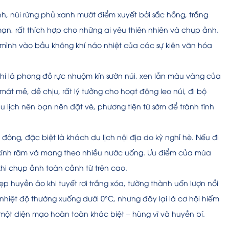
ành, núi rừng phủ xanh mướt điểm xuyết bởi sắc hồng, trắng
, rất thích hợp cho những ai yêu thiên nhiên và chụp ảnh.
 mình vào bầu không khí náo nhiệt của các sự kiện văn hóa
hi lá phong đỏ rực nhuộm kín sườn núi, xen lẫn màu vàng của
t mẻ, dễ chịu, rất lý tưởng cho hoạt động leo núi, đi bộ
 lịch nên bạn nên đặt vé, phương tiện từ sớm để tránh tình
đông, đặc biệt là khách du lịch nội địa do kỳ nghỉ hè. Nếu đi
kính râm và mang theo nhiều nước uống. Ưu điểm của mùa
 khi chụp ảnh toàn cảnh từ trên cao.
p huyền ảo khi tuyết rơi trắng xóa, tường thành uốn lượn nổi
i nhiệt độ thường xuống dưới 0°C, nhưng đây lại là cơ hội hiếm
ột diện mạo hoàn toàn khác biệt – hùng vĩ và huyền bí.