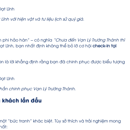
ĩnh với hiện vật và tư liệu lịch sử quý giá.
nh phi hảo hán” – có nghĩa
“Chưa đến Vạn Lý Trường Thành thì
Đạt Lĩnh, bạn nhất định không thể bỏ lỡ cơ hội
check-in tại
òn là lời khẳng định rằng bạn đã chinh phục được biểu tượng
 thần chinh phục Vạn Lý Trường Thành.
u khách lần đầu
 “bức tranh” khác biệt. Tùy sở thích và trải nghiệm mong
hất: