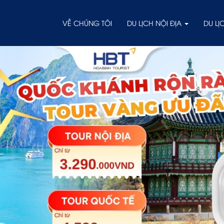
VỀ CHÚNG TÔI
DU LỊCH NỘI ĐỊA
DU L