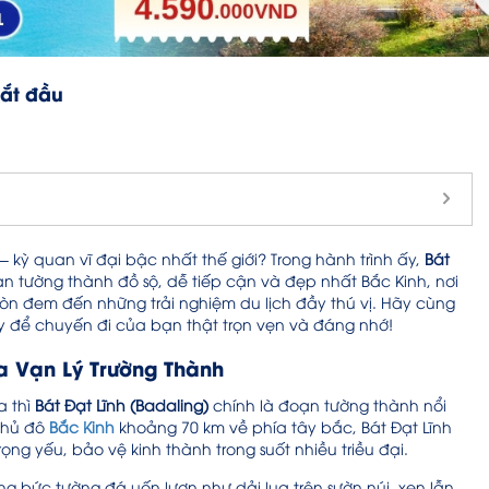
bắt đầu
kỳ quan vĩ đại bậc nhất thế giới? Trong hành trình ấy,
Bát
ạn tường thành đồ sộ, dễ tiếp cận và đẹp nhất Bắc Kinh, nơi
òn đem đến những trải nghiệm du lịch đầy thú vị. Hãy cùng
đây để chuyến đi của bạn thật trọn vẹn và đáng nhớ!
ủa Vạn Lý Trường Thành
a thì
Bát Đạt Lĩnh (Badaling)
chính là đoạn tường thành nổi
 thủ đô
Bắc Kinh
khoảng 70 km về phía tây bắc, Bát Đạt Lĩnh
ọng yếu, bảo vệ kinh thành trong suốt nhiều triều đại.
ng bức tường đá uốn lượn như dải lụa trên sườn núi, xen lẫn