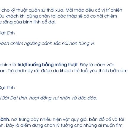
cho kỹ thuật quân sự thời xưa. Mỗi tháp đều có vị trí chiến
n. Du khách khi dừng chân tại các tháp sẽ có cơ hội chiêm
ống của binh lính cổ đại.
 khách chiêm ngưỡng cảnh sắc núi non hùng vĩ.
 chính là
trượt xuống bằng máng trượt
. Đây là cách vừa
an. Trò chơi này rất được du khách trẻ tuổi yêu thích bởi cảm
i Bát Đạt Lĩnh, hoạt động vui nhộn và độc đáo.
hành
, nơi trưng bày nhiều hiện vật quý giá, bản đồ cổ và tài
ành. Đây là điểm dừng chân lý tưởng cho những ai muốn tìm