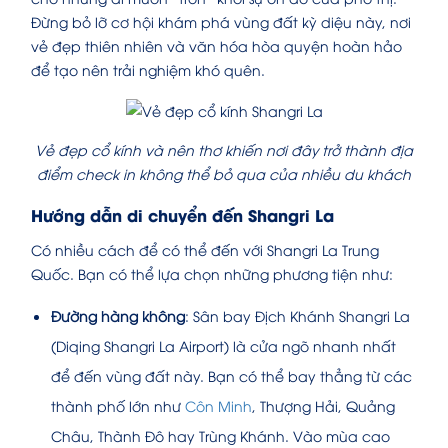
Đừng bỏ lỡ cơ hội khám phá vùng đất kỳ diệu này, nơi
vẻ đẹp thiên nhiên và văn hóa hòa quyện hoàn hảo
để tạo nên trải nghiệm khó quên.
Vẻ đẹp cổ kính và nên thơ khiến nơi đây trở thành địa
điểm check in không thể bỏ qua của nhiều du khách
Hướng dẫn di chuyển đến Shangri La
Có nhiều cách để có thể đến với Shangri La Trung
Quốc. Bạn có thể lựa chọn những phương tiện như:
Đường hàng không
: Sân bay Địch Khánh Shangri La
(Diqing Shangri La Airport) là cửa ngõ nhanh nhất
để đến vùng đất này. Bạn có thể bay thẳng từ các
thành phố lớn như
Côn Minh
, Thượng Hải, Quảng
Châu, Thành Đô hay Trùng Khánh. Vào mùa cao