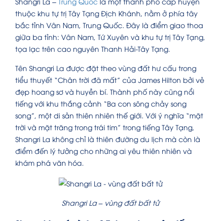
Shangri La –
Trung Quốc
là một thành phố cấp huyện
thuộc khu tự trị Tây Tạng Địch Khánh, nằm ở phía tây
bắc tỉnh Vân Nam, Trung Quốc. Đây là điểm giao thoa
giữa ba tỉnh: Vân Nam, Tứ Xuyên và khu tự trị Tây Tạng,
tọa lạc trên cao nguyên Thanh Hải-Tây Tạng.
Tên Shangri La được đặt theo vùng đất hư cấu trong
tiểu thuyết “Chân trời đã mất” của James Hilton bởi vẻ
đẹp hoang sơ và huyền bí. Thành phố này cũng nổi
tiếng với khu thắng cảnh “Ba con sông chảy song
song”, một di sản thiên nhiên thế giới. Với ý nghĩa “mặt
trời và mặt trăng trong trái tim” trong tiếng Tây Tạng,
Shangri La không chỉ là thiên đường du lịch mà còn là
điểm đến lý tưởng cho những ai yêu thiên nhiên và
khám phá văn hóa.
Shangri La – vùng đất bất tử