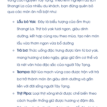
Shangri La của nhiều du khách, bạn đừng quên bỏ
qua các món ăn nổi bật như:
Lẩu bò Yak:
Đây là biểu tượng của ẩm thực
Shangri La.
Thịt bò yak tươi ngon, giàu dinh
dưỡng, kết hợp cùng rau theo mùa, tạo nên món
lẩu vừa thơm ngon vừa bổ dưỡng
Trà bơ:
Thức uống đặc trưng được làm từ bơ yak,
mang hương vị béo ngậy, giúp giữ ấm cơ thể và
là nét văn hóa đặc sắc của người Tây Tạng.
Tsampa:
Bột lúa mạch vùng cao được trộn với trà
bơ trở thành món ăn giàu dinh dưỡng và gắn
liền với đời sống người Tây Tạng.
Thịt Pipa:
Loại thịt xông khói được chế biến theo
cách truyền thống giữ được hương vị đậm đà,