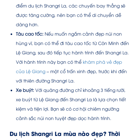
điểm du lịch Shangri La, các chuyến bay thẳng sẽ
được tăng cường, nên bạn có thể di chuyển dễ
dàng hơn.
Tàu cao tốc:
Nếu muốn ngắm cảnh đẹp núi non
hùng vĩ, bạn có thể đi tàu cao tốc từ Côn Minh đến
Lệ Giang, sau đó tiếp tục hành trình đến Shangri La.
Với hành trình này bạn có thể
khám phá vẻ đẹp
của Lệ Giang
– một cổ trấn xinh đẹp, trước khi đến
với thiên đường Shangri La.
Xe buýt:
Với quãng đường chỉ khoảng 3 tiếng rưỡi,
xe buýt từ Lệ Giang đến Shangri La là lựa chọn tiết
kiệm và tiện lợi. Bạn sẽ có cơ hội chiêm ngưỡng
cảnh sắc núi non tuyệt đẹp dọc hành trình.
Du lịch Shangri La mùa nào đẹp? Thời