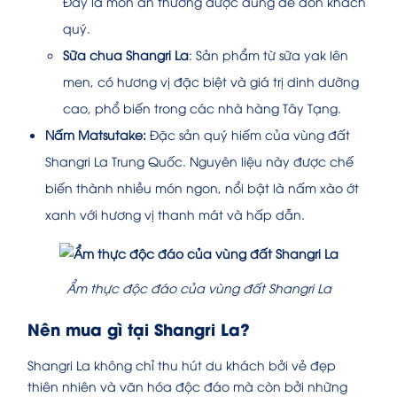
Đây là món ăn thường được dùng để đón khách
quý.
Sữa chua Shangri La
: Sản phẩm từ sữa yak lên
men, có hương vị đặc biệt và giá trị dinh dưỡng
cao, phổ biến trong các nhà hàng Tây Tạng.
Nấm Matsutake:
Đặc sản quý hiếm của vùng đất
Shangri La Trung Quốc. Nguyên liệu này được chế
biến thành nhiều món ngon, nổi bật là nấm xào ớt
xanh với hương vị thanh mát và hấp dẫn.
Ẩm thực độc đáo của vùng đất Shangri La
Nên mua gì tại Shangri La?
Shangri La không chỉ thu hút du khách bởi vẻ đẹp
thiên nhiên và văn hóa độc đáo mà còn bởi những