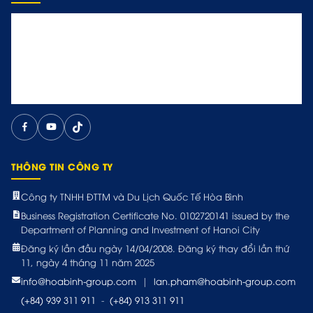
THÔNG TIN CÔNG TY
Công ty TNHH ĐTTM và Du Lịch Quốc Tế Hòa Bình
Business Registration Certificate No. 0102720141 issued by the
Department of Planning and Investment of Hanoi City
Đăng ký lần đầu ngày 14/04/2008. Đăng ký thay đổi lần thứ
11, ngày 4 tháng 11 năm 2025
info@hoabinh-group.com
|
lan.pham@hoabinh-group.com
(+84) 939 311 911
-
(+84) 913 311 911