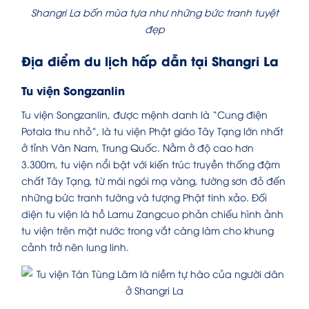
Shangri La bốn mùa tựa như những bức tranh tuyệt
đẹp
Địa điểm du lịch hấp dẫn tại Shangri La
Tu viện Songzanlin
Tu viện Songzanlin, được mệnh danh là “Cung điện
Potala thu nhỏ”, là tu viện Phật giáo Tây Tạng lớn nhất
ở tỉnh Vân Nam, Trung Quốc. Nằm ở độ cao hơn
3.300m, tu viện nổi bật với kiến trúc truyền thống đậm
chất Tây Tạng, từ mái ngói mạ vàng, tường sơn đỏ đến
những bức tranh tường và tượng Phật tinh xảo. Đối
diện tu viện là hồ Lamu Zangcuo phản chiếu hình ảnh
tu viện trên mặt nước trong vắt càng làm cho khung
cảnh trở nên lung linh.