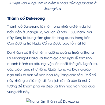
Tu viện Tán Tùng Lâm là niềm tự hào của người dân ở
Shangri La
Thành cổ Dukezong
Thành cổ Dukezong là một trong những điểm du lịch
hấp dẫn ở Shangri La, với lịch sử hơn 1.300 năm. Nơi
đây từng là trung tâm giao thương quan trọng trên
Con đường Trà Ngựa Cổ và được bảo tồn rất tốt.
Du khách có thể chiêm ngưỡng quảng trường Shangri
La Moonlight Plaza và tham gia các nghi lễ tâm linh
quanh bánh xe cầu nguyện lớn nhất thế giới. Ngoài ra,
các bảo tàng như Hồng Quân Long và Diqing giúp
bạn hiểu rõ hơn về văn hóa Tây Tạng đặc sắc. Phố cổ
này không chỉ là một di tích lịch sử mà còn là nơi lý
tưởng để khám phá vẻ đẹp và tinh hoa văn hóa của
vùng đất này.