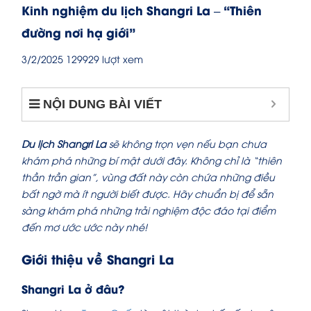
Kinh nghiệm du lịch Shangri La – “Thiên
đường nơi hạ giới”
3/2/2025
129929 lượt xem
NỘI DUNG BÀI VIẾT
Du lịch Shangri La
sẽ không trọn vẹn nếu bạn chưa
khám phá những bí mật dưới đây. Không chỉ là “thiên
thần trần gian”, vùng đất này còn chứa những điều
bất ngờ mà ít người biết được. Hãy chuẩn bị để sẵn
sàng khám phá những trải nghiệm độc đáo tại điểm
đến mơ ước ước này nhé!
Giới thiệu về Shangri La
Shangri La ở đâu?