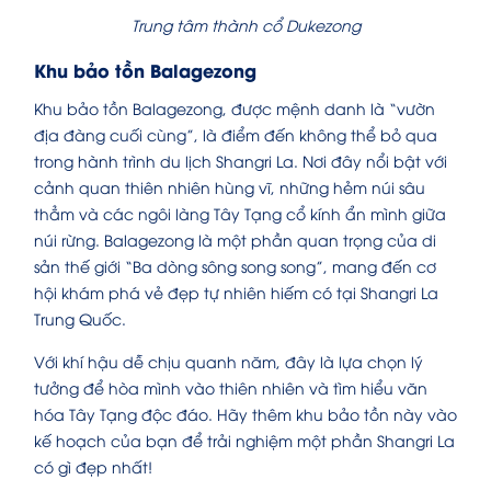
Trung tâm thành cổ Dukezong
Khu bảo tồn Balagezong
Khu bảo tồn Balagezong, được mệnh danh là “vườn
địa đàng cuối cùng”, là điểm đến không thể bỏ qua
trong hành trình du lịch Shangri La. Nơi đây nổi bật với
cảnh quan thiên nhiên hùng vĩ, những hẻm núi sâu
thẳm và các ngôi làng Tây Tạng cổ kính ẩn mình giữa
núi rừng. Balagezong là một phần quan trọng của di
sản thế giới “Ba dòng sông song song”, mang đến cơ
hội khám phá vẻ đẹp tự nhiên hiếm có tại Shangri La
Trung Quốc.
Với khí hậu dễ chịu quanh năm, đây là lựa chọn lý
tưởng để hòa mình vào thiên nhiên và tìm hiểu văn
hóa Tây Tạng độc đáo. Hãy thêm khu bảo tồn này vào
kế hoạch của bạn để trải nghiệm một phần Shangri La
có gì đẹp nhất!