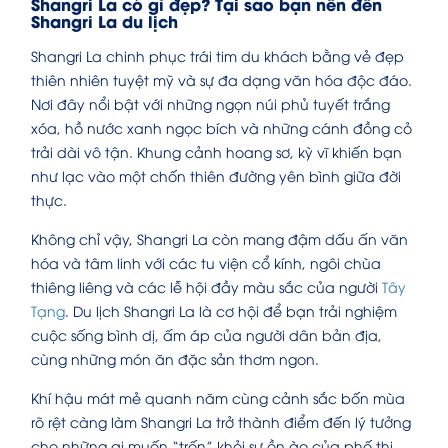
Shangri La có gì đẹp? Tại sao bạn nên đến
Shangri La du lịch
Shangri La chinh phục trái tim du khách bằng vẻ đẹp
thiên nhiên tuyệt mỹ và sự đa dạng văn hóa độc đáo.
Nơi đây nổi bật với những ngọn núi phủ tuyết trắng
xóa, hồ nước xanh ngọc bích và những cánh đồng cỏ
trải dài vô tận. Khung cảnh hoang sơ, kỳ vĩ khiến bạn
như lạc vào một chốn thiên đường yên bình giữa đời
thực.
Không chỉ vậy, Shangri La còn mang đậm dấu ấn văn
hóa và tâm linh với các tu viện cổ kính, ngôi chùa
thiêng liêng và các lễ hội đầy màu sắc của người
Tây
Tạng
. Du lịch Shangri La là cơ hội để bạn trải nghiệm
cuộc sống bình dị, ấm áp của người dân bản địa,
cùng những món ăn đặc sản thơm ngon.
Khí hậu mát mẻ quanh năm cùng cảnh sắc bốn mùa
rõ rệt càng làm Shangri La trở thành điểm đến lý tưởng
cho những ai muốn “trốn” khỏi sự ồn ào của phố thị.