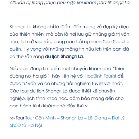
Chuẩn bị trang phục phù hợp khi khám phá Shangri La
Shangri La không chỉ là điểm đến mang vẻ đẹp kỳ diệu
của thiên nhiên, mà còn là nơi lưu giữ những giá trị văn
hóa, lịch sử sâu sắc, cùng các trải nghiệm độc đáo khó
quên. Hy vọng với những thông tin hữu ích trên bạn đã
có thể sẵn sàng
du lịch Shangri La
.
Nếu bạn đang tìm kiếm một chuyến khám phá “thiên
đường nơi hạ giới”, hãy liên hệ với
HoaBinh Tourist
để
được tư vấn và có những trải nghiệm tuyệt vời nhất.
Các tour du lịch Shangri La được thiết kế chuyên
nghiệp, lịch trình khoa học, đảm bảo mang đến cho
bạn hành trình khám phá đầy thú vị.
>> Tour
Tour Côn Minh – Shangri La – Lệ Giang – Đại Lý
6N5Đ từ Hà Nội
————————————————————————–