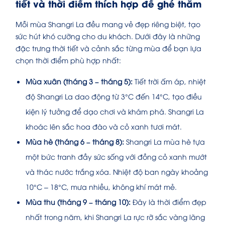
tiết và thời điểm thích hợp để ghé thăm
Mỗi mùa Shangri La đều mang vẻ đẹp riêng biệt, tạo
sức hút khó cưỡng cho du khách. Dưới đây là những
đặc trưng thời tiết và cảnh sắc từng mùa để bạn lựa
chọn thời điểm phù hợp nhất:
Mùa xuân (tháng 3 – tháng 5):
Tiết trời ấm áp, nhiệt
độ Shangri La dao động từ 3°C đến 14°C, tạo điều
kiện lý tưởng để dạo chơi và khám phá. Shangri La
khoác lên sắc hoa đào và cỏ xanh tươi mát.
Mùa hè (tháng 6 – tháng 8):
Shangri La mùa hè tựa
một bức tranh đầy sức sống với đồng cỏ xanh mướt
và thác nước trắng xóa. Nhiệt độ ban ngày khoảng
10°C – 18°C, mưa nhiều, không khí mát mẻ.
Mùa thu (tháng 9 – tháng 10):
Đây là thời điểm đẹp
nhất trong năm, khi Shangri La rực rỡ sắc vàng lãng