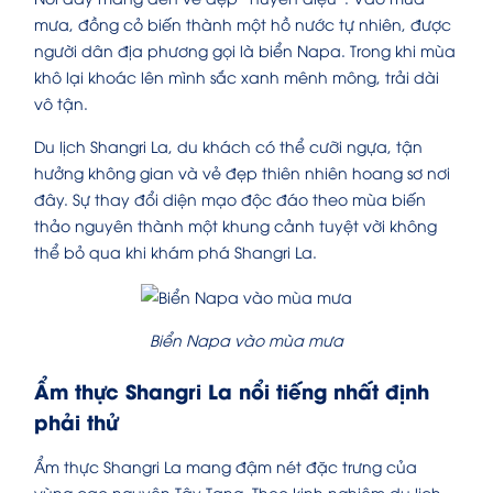
mưa, đồng cỏ biến thành một hồ nước tự nhiên, được
người dân địa phương gọi là biển Napa. Trong khi mùa
khô lại khoác lên mình sắc xanh mênh mông, trải dài
vô tận.
Du lịch Shangri La, du khách có thể cưỡi ngựa, tận
hưởng không gian và vẻ đẹp thiên nhiên hoang sơ nơi
đây. Sự thay đổi diện mạo độc đáo theo mùa biến
thảo nguyên thành một khung cảnh tuyệt vời không
thể bỏ qua khi khám phá Shangri La.
Biển Napa vào mùa mưa
Ẩm thực Shangri La nổi tiếng nhất định
phải thử
Ẩm thực Shangri La mang đậm nét đặc trưng của
vùng cao nguyên Tây Tạng. Theo kinh nghiệm du lịch