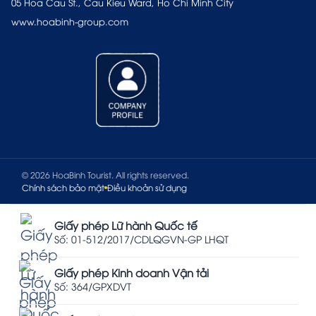
05 Hoa Cau St., Cau Kieu Ward, Ho Chi Minh City
www.hoabinh-group.com
© 2026 HoaBinh Tourist. All rights reserved.
Chính sách bảo mật
Điều khoản sử dụng
Giấy phép Lữ hành Quốc tế
Số: 01-512/2017/CDLQGVN-GP LHQT
Giấy phép Kinh doanh Vận tải
Số: 364/GPXDVT