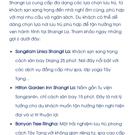
Shangri La cung cấp đa dạng các lựa chọn lưu trú, từ
khách sạn sang trọng đến nhà nghỉ ấm cúng, phù hợp
với mọi nhu cầu và ngân sách. Du khách có thể dễ
dàng chọn lựa nơi lưu trú phù hợp để tận hưởng trọn
vẹn hành trình tại Shangri La. Tham khảo ngay những
gợi ý dưới đây:
Songstam Linka Shangri La:
Khách sạn sang trọng
cách sân bay Diqing 25 phút. Nơi đây nổi bật với
các dịch vụ đẳng cấp như spa, lớp yoga Tây
Tạng…
Hilton Garden Inn Shangri La:
Nằm gần Tu viện
Songzanlin, chỉ cách sân bay 15 phút. Đây là nơi lý
tưởng cho du khách muốn tận hưởng tiện nghi hiện
đại và vị trí thuận lợi.
Banyan Tree Ringha:
Một trải nghiệm lưu trú phong
cách Tây Tạng với không gian riêng tư, spa cao cấp