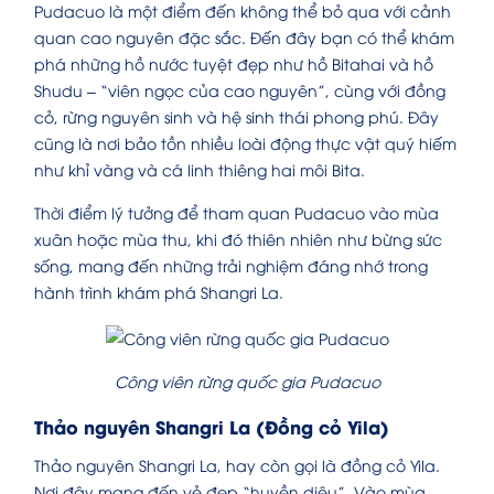
Pudacuo là một điểm đến không thể bỏ qua với cảnh
quan cao nguyên đặc sắc. Đến đây bạn có thể khám
phá những hồ nước tuyệt đẹp như hồ Bitahai và hồ
Shudu – “viên ngọc của cao nguyên”, cùng với đồng
cỏ, rừng nguyên sinh và hệ sinh thái phong phú. Đây
cũng là nơi bảo tồn nhiều loài động thực vật quý hiếm
như khỉ vàng và cá linh thiêng hai môi Bita.
Thời điểm lý tưởng để tham quan Pudacuo vào mùa
xuân hoặc mùa thu, khi đó thiên nhiên như bừng sức
sống, mang đến những trải nghiệm đáng nhớ trong
hành trình khám phá Shangri La.
Công viên rừng quốc gia Pudacuo
Thảo nguyên Shangri La (Đồng cỏ Yila)
Thảo nguyên Shangri La, hay còn gọi là đồng cỏ Yila.
Nơi đây mang đến vẻ đẹp “huyền diệu”. Vào mùa