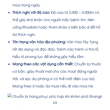
mùa trong ngày.
Thích nghi với độ cao:
Độ cao từ 3.000 – 4.000m có
thể gây khó khăn cho người mắc bệnh tim. Nên
uống Rhodiola hoặc tham khảo ý kiến bác sĩ để hỗ
trợ thích nghi.
Tôn trọng văn hóa địa phương:
Văn hóa Tây Tạng
rất đa dạng và độc đáo. Tránh các hành vi thô lỗ,
hiểu rõ phong tục để không gây hiểu lầm.
Mang theo các vật dụng cần thiết:
Chuẩn bị thuốc
cơ bản, giày thoải mái cho các hoạt động ngoài
trời, và sạc dự phòng vì có thể mất điện cục bộ.
Mang theo ô hoặc áo mưa nếu đi vào mùa hè.