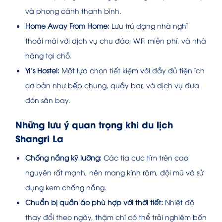
và phong cảnh thanh bình.
Home Away From Home:
Lưu trú dạng nhà nghỉ
thoải mái với dịch vụ chu đáo, WiFi miễn phí, và nhà
hàng tại chỗ.
Yi’s Hostel:
Một lựa chọn tiết kiệm với đầy đủ tiện ích
cơ bản như bếp chung, quầy bar, và dịch vụ đưa
đón sân bay.
Những lưu ý quan trọng khi du lịch
Shangri La
Chống nắng kỹ lưỡng:
Các tia cực tím trên cao
nguyên rất mạnh, nên mang kính râm, đội mũ và sử
dụng kem chống nắng.
Chuẩn bị quần áo phù hợp với thời tiết:
Nhiệt độ
thay đổi theo ngày, thậm chí có thể trải nghiệm bốn