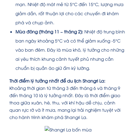
mạn. Nhiệt độ mát mẻ từ 5°C đến 15°C, lượng mưa
giảm dần, rất thuận lợi cho các chuyến đi khám
phá và chụp ảnh.
Mùa đông (tháng 11 – tháng 2):
Nhiệt độ trung bình
ban ngày khoảng 5°C và có thể giảm xuống -5°C
vào ban đêm. Đây là mùa khô, lý tưởng cho những
ai yêu thích khung cảnh tuyết phủ nhưng cần
chuẩn bị quần áo giữ ấm kỹ lưỡng.
Thời điểm lý tưởng nhất để du lịch Shangri La:
Khoảng thời gian từ tháng 3 đến tháng 6 và tháng 9
đến tháng 10 là lý tưởng nhất. Đây là thời điểm giao
thoa giữa xuân, hè, thu, với khí hậu dễ chịu, cảnh
quan rực rỡ và ít mưa, mang lại trải nghiệm tuyệt vời
cho hành trình khám phá Shangri La.