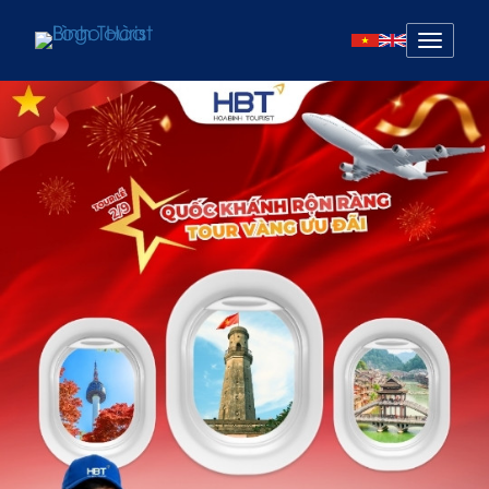
Mở
menu