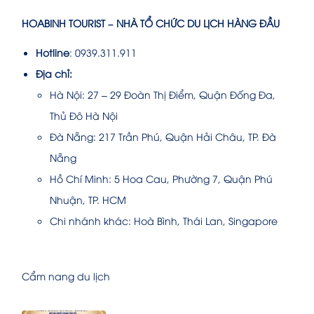
HOABINH TOURIST – NHÀ TỔ CHỨC DU LỊCH HÀNG ĐẦU
Hotline
: 0939.311.911
Địa chỉ:
Hà Nội: 27 – 29 Đoàn Thị Điểm, Quận Đống Đa,
Thủ Đô Hà Nội
Đà Nẵng: 217 Trần Phú, Quận Hải Châu, TP. Đà
Nẵng
Hồ Chí Minh: 5 Hoa Cau, Phường 7, Quận Phú
Nhuận, TP. HCM
Chi nhánh khác: Hoà Bình, Thái Lan, Singapore
Cẩm nang du lịch