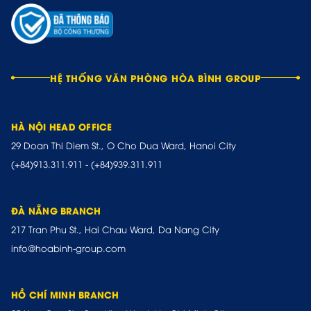
HỆ THỐNG VĂN PHÒNG HÒA BÌNH GROUP
HÀ NỘI HEAD OFFICE
29 Doan Thi Diem St., O Cho Dua Ward, Hanoi City
(+84)913.311.911
-
(+84)939.311.911
ĐÀ NẴNG BRANCH
217 Tran Phu St., Hai Chau Ward, Da Nang City
info@hoabinh-group.com
HỒ CHÍ MINH BRANCH