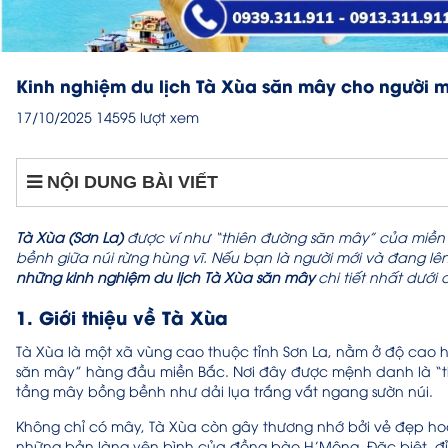
Kinh nghiệm du lịch Tà Xùa săn mây cho người m
17/10/2025
14595 lượt xem
NỘI DUNG BÀI VIẾT
Tà Xùa (Sơn La)
được ví như “thiên đường săn mây” của miền
bềnh giữa núi rừng hùng vĩ. Nếu bạn là người mới và đang l
những kinh nghiệm du lịch Tà Xùa săn mây
chi tiết nhất dưới
1. Giới thiệu về Tà Xùa
Tà Xùa là một xã vùng cao thuộc tỉnh Sơn La, nằm ở độ cao h
săn mây” hàng đầu miền Bắc. Nơi đây được mệnh danh là “t
tầng mây bồng bềnh như dải lụa trắng vắt ngang sườn núi.
Không chỉ có mây, Tà Xùa còn gây thương nhớ bởi vẻ đẹp hoa
những bản làng yên bình của đồng bào H’Mông. Đặc biệt, đỉn