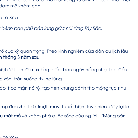
i đam mê khám phá.
g bềnh bao phủ bản làng giữa núi rừng Tây Bắc.
ố cực kỳ quan trọng. Theo kinh nghiệm của dân du lịch lâu
n tháng 3 năm sau
.
iệt độ ban đêm xuống thấp, ban ngày nắng nhẹ, tạo điều
g xóa, tràn xuống thung lũng.
ào, hoa mận nở rộ, tạo nên khung cảnh thơ mộng tựa như
đèo khá trơn trượt, mây ít xuất hiện. Tuy nhiên, đây lại là
ậu mát mẻ
và khám phá cuộc sống của người H’Mông bản