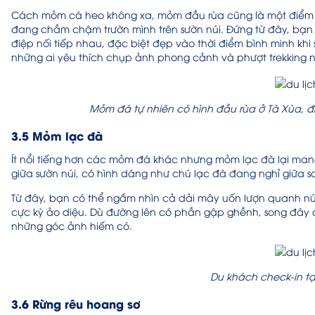
Cách mỏm cá heo không xa, mỏm đầu rùa cũng là một điểm s
đang chầm chậm trườn mình trên sườn núi. Đứng từ đây, bạn 
điệp nối tiếp nhau, đặc biệt đẹp vào thời điểm bình minh khi
những ai yêu thích chụp ảnh phong cảnh và phượt trekking 
Mỏm đá tự nhiên có hình đầu rùa ở Tà Xùa, 
3.5 Mỏm lạc đà
Ít nổi tiếng hơn các mỏm đá khác nhưng mỏm lạc đà lại ma
giữa sườn núi, có hình dáng như chú lạc đà đang nghỉ giữa
Từ đây, bạn có thể ngắm nhìn cả dải mây uốn lượn quanh núi
cực kỳ ảo diệu. Dù đường lên có phần gập ghềnh, song đây 
những góc ảnh hiếm có.
Du khách check-in t
3.6 Rừng rêu hoang sơ