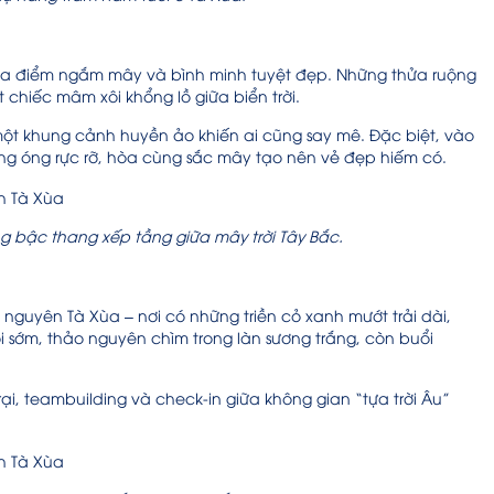
ịa điểm ngắm mây và bình minh tuyệt đẹp. Những thửa ruộng
chiếc mâm xôi khổng lồ giữa biển trời.
một khung cảnh huyền ảo khiến ai cũng say mê. Đặc biệt, vào
àng óng rực rỡ, hòa cùng sắc mây tạo nên vẻ đẹp hiếm có.
ng bậc thang xếp tầng giữa mây trời Tây Bắc.
nguyên Tà Xùa – nơi có những triền cỏ xanh mướt trải dài,
 sớm, thảo nguyên chìm trong làn sương trắng, còn buổi
i, teambuilding và check-in giữa không gian “tựa trời Âu”