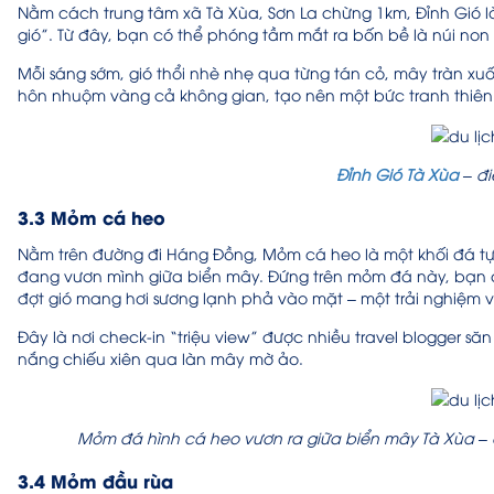
Nằm cách trung tâm xã Tà Xùa, Sơn La chừng 1km, Đỉnh Gió l
gió”. Từ đây, bạn có thể phóng tầm mắt ra bốn bề là núi non
Mỗi sáng sớm, gió thổi nhè nhẹ qua từng tán cỏ, mây tràn xu
hôn nhuộm vàng cả không gian, tạo nên một bức tranh thiên
Đỉnh Gió Tà Xùa
– đi
3.3 Mỏm cá heo
Nằm trên đường đi Háng Đồng, Mỏm cá heo là một khối đá tự 
đang vươn mình giữa biển mây. Đứng trên mỏm đá này, bạn c
đợt gió mang hơi sương lạnh phả vào mặt – một trải nghiệm 
Đây là nơi check-in “triệu view” được nhiều travel blogger s
nắng chiếu xiên qua làn mây mờ ảo.
Mỏm đá hình cá heo vươn ra giữa biển mây Tà Xùa 
3.4 Mỏm đầu rùa