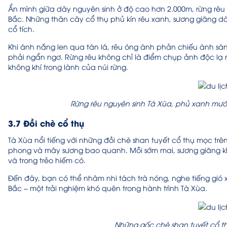
Ẩn mình giữa dãy nguyên sinh ở độ cao hơn 2.000m, rừng rêu 
Bắc. Những thân cây cổ thụ phủ kín rêu xanh, sương giăng d
cổ tích.
Khi ánh nắng len qua tán lá, rêu óng ánh phản chiếu ánh sá
phải ngẩn ngơ. Rừng rêu không chỉ là điểm chụp ảnh độc lạ m
không khí trong lành của núi rừng.
Rừng rêu nguyên sinh Tà Xùa, phủ xanh mướ
3.7 Đồi chè cổ thụ
Tà Xùa nổi tiếng với những đồi chè shan tuyết cổ thụ mọc trê
phong và mây sương bao quanh. Mỗi sớm mai, sương giăng k
và trong trẻo hiếm có.
Đến đây, bạn có thể nhâm nhi tách trà nóng, nghe tiếng gió
Bắc – một trải nghiệm khó quên trong hành trình Tà Xùa.
Những gốc chè shan tuyết cổ t