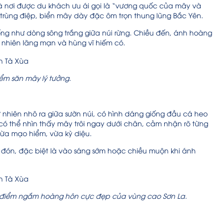
à nơi được du khách ưu ái gọi là “vương quốc của mây và
 trùng điệp, biển mây dày đặc ôm trọn thung lũng Bắc Yên.
ống như dòng sông trắng giữa núi rừng. Chiều đến, ánh hoàng
 nhiên lãng mạn và hùng vĩ hiếm có.
ểm săn mây lý tưởng.
nhiên nhô ra giữa sườn núi, có hình dáng giống đầu cá heo
ó thể nhìn thấy mây trôi ngay dưới chân, cảm nhận rõ từng
vừa mạo hiểm, vừa kỳ diệu.
ăn đón, đặc biệt là vào sáng sớm hoặc chiều muộn khi ánh
– điểm ngắm hoàng hôn cực đẹp của vùng cao Sơn La.