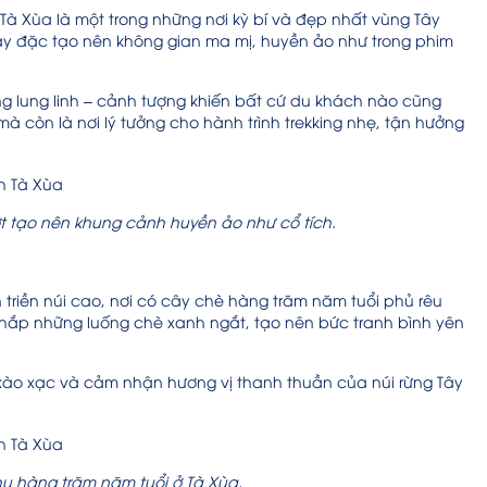
Tà Xùa là một trong những nơi kỳ bí và đẹp nhất vùng Tây
ày đặc tạo nên không gian ma mị, huyền ảo như trong phim
ng lung linh – cảnh tượng khiến bất cứ du khách nào cũng
à còn là nơi lý tưởng cho hành trình trekking nhẹ, tận hưởng
t tạo nên khung cảnh huyền ảo như cổ tích.
n triền núi cao, nơi có cây chè hàng trăm năm tuổi phủ rêu
hắp những luống chè xanh ngắt, tạo nên bức tranh bình yên
 xào xạc và cảm nhận hương vị thanh thuần của núi rừng Tây
hụ hàng trăm năm tuổi ở Tà Xùa.