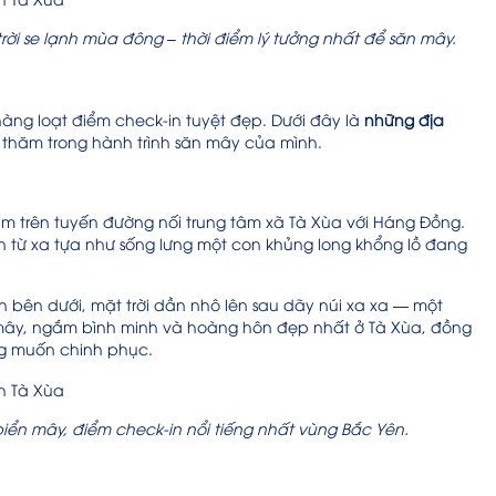
rời se lạnh mùa đông – thời điểm lý tưởng nhất để săn mây.
àng loạt điểm check-in tuyệt đẹp. Dưới đây là
những địa
thăm trong hành trình săn mây của mình.
ằm trên tuyến đường nối trung tâm xã Tà Xùa với Háng Đồng.
n từ xa tựa như sống lưng một con khủng long khổng lồ đang
n bên dưới, mặt trời dần nhô lên sau dãy núi xa xa — một
 mây, ngắm bình minh và hoàng hôn đẹp nhất ở Tà Xùa, đồng
ng muốn chinh phục.
biển mây, điểm check-in nổi tiếng nhất vùng Bắc Yên.