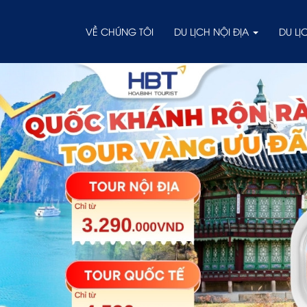
VỀ CHÚNG TÔI
DU LỊCH NỘI ĐỊA
DU L