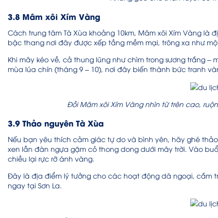
3.8 Mâm xôi Xím Vàng
Cách trung tâm Tà Xùa khoảng 10km, Mâm xôi Xím Vàng là đ
bậc thang nơi đây được xếp tầng mềm mại, trông xa như một 
Khi mây kéo về, cả thung lũng như chìm trong sương trắng – 
mùa lúa chín (tháng 9 – 10), nơi đây biến thành bức tranh v
Đồi Mâm xôi Xím Vàng nhìn từ trên cao, ruộ
3.9 Thảo nguyên Tà Xùa
Nếu bạn yêu thích cảm giác tự do và bình yên, hãy ghé thảo 
xen lẫn đàn ngựa gặm cỏ thong dong dưới mây trời. Vào buổi
chiều lại rực rỡ ánh vàng.
Đây là địa điểm lý tưởng cho các hoạt động dã ngoại, cắm trạ
ngay tại Sơn La.