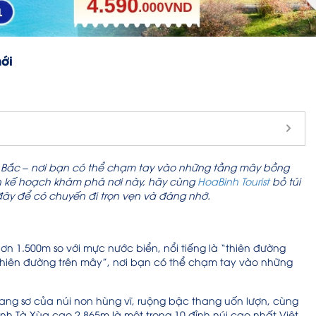
ới
 Bắc – nơi bạn có thể chạm tay vào những tầng mây bồng
ên kế hoạch khám phá nơi này, hãy cùng
HoaBinh Tourist
bỏ túi
 đây để có chuyến đi trọn vẹn và đáng nhớ.
ơn 1.500m so với mực nước biển, nổi tiếng là “thiên đường
hiên đường trên mây”, nơi bạn có thể chạm tay vào những
ng sơ của núi non hùng vĩ, ruộng bậc thang uốn lượn, cùng
h Tà Xùa cao 2.865m là một trong 10 đỉnh núi cao nhất Việt