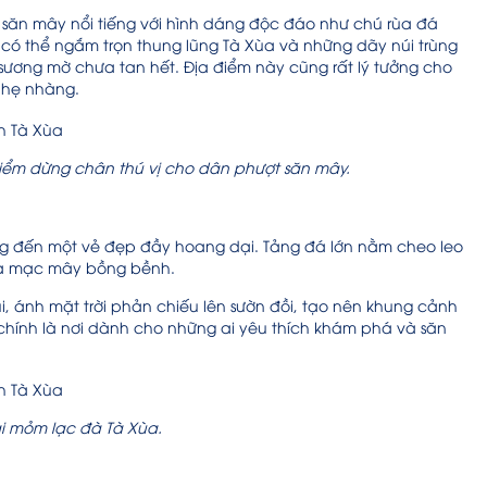
ăn mây nổi tiếng với hình dáng độc đáo như chú rùa đá
có thể ngắm trọn thung lũng Tà Xùa và những dãy núi trùng
 sương mờ chưa tan hết. Địa điểm này cũng rất lý tưởng cho
nhẹ nhàng.
điểm dừng chân thú vị cho dân phượt săn mây.
ng đến một vẻ đẹp đầy hoang dại. Tảng đá lớn nằm cheo leo
 sa mạc mây bồng bềnh.
, ánh mặt trời phản chiếu lên sườn đồi, tạo nên khung cảnh
chính là nơi dành cho những ai yêu thích khám phá và săn
ại mỏm lạc đà Tà Xùa.