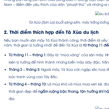
Nam – điểm đến yêu thích của dân “phượt thủ” và những a
Tà Xùa (Sơn La) buổi sáng sớm, mây trắng bồn
2. Thời điểm thích hợp đến Tà Xùa du lịch
Nếu bạn muốn săn mây Tà Xùa thành công, thời điểm là yếu t
năm, thời gian lý tưởng nhất để đến Tà Xùa là
từ tháng 11 đế
Từ tháng 11 – tháng 1:
Đây là “mùa vàng” của săn mây. Nh
kiện lý tưởng để hình thành những biển mây dày đặc, trắn
Tháng 2 – tháng 3:
Ngoài mây, Tà Xùa còn ngập sắc hoa đ
bức tranh vùng cao Tây Bắc.
Từ tháng 4 – tháng 10:
Là mùa khô và mùa mưa xen kẽ, đường 
thời gian đẹp để
ngắm ruộng bậc thang, tận hưởng khí h
địa.