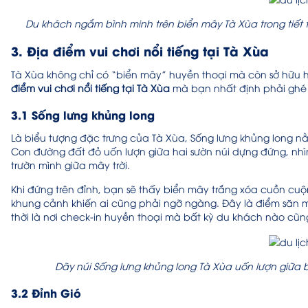
Du khách ngắm bình minh trên biển mây Tà Xùa trong tiết t
3. Địa điểm vui chơi nổi tiếng tại Tà Xùa
Tà Xùa không chỉ có “biển mây” huyền thoại mà còn sở hữu h
điểm vui chơi nổi tiếng tại Tà Xùa
mà bạn nhất định phải ghé 
3.1 Sống lưng khủng long
Là biểu tượng đặc trưng của Tà Xùa, Sống lưng khủng long n
Con đường đất đỏ uốn lượn giữa hai sườn núi dựng đứng, nhì
trườn mình giữa mây trời.
Khi đứng trên đỉnh, bạn sẽ thấy biển mây trắng xóa cuồn cuộ
khung cảnh khiến ai cũng phải ngỡ ngàng. Đây là điểm săn
thời là nơi check-in huyền thoại mà bất kỳ du khách nào cũ
Dãy núi Sống lưng khủng long Tà Xùa uốn lượn giữa 
3.2 Đỉnh Gió