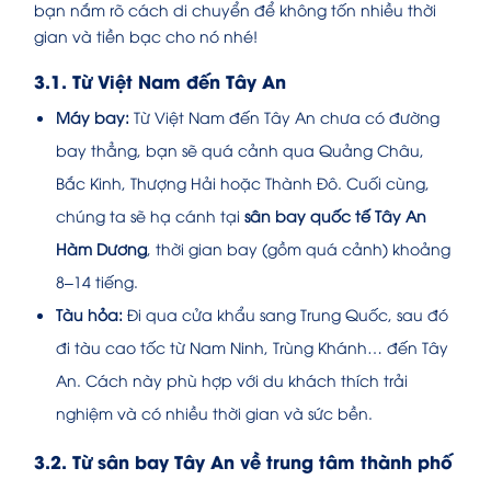
bạn nắm rõ cách di chuyển để không tốn nhiều thời
gian và tiền bạc cho nó nhé!
3.1. Từ Việt Nam đến Tây An
Máy bay:
Từ Việt Nam đến Tây An chưa có đường
bay thẳng, bạn sẽ quá cảnh qua Quảng Châu,
Bắc Kinh, Thượng Hải hoặc Thành Đô. Cuối cùng,
chúng ta sẽ hạ cánh tại
sân bay quốc tế Tây An
Hàm Dương
, thời gian bay (gồm quá cảnh) khoảng
8–14 tiếng.
Tàu hỏa:
Đi qua cửa khẩu sang Trung Quốc, sau đó
đi tàu cao tốc từ Nam Ninh, Trùng Khánh… đến Tây
An. Cách này phù hợp với du khách thích trải
nghiệm và có nhiều thời gian và sức bền.
3.2. Từ sân bay Tây An về trung tâm thành phố