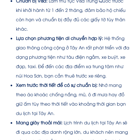
Chuẩn bị Visa:
Làm thủ tục Visa Trung Quốc trước
khi khởi hành từ 1 đến 2 tháng, đảm bảo hộ chiếu
còn hạn và chuẩn bị đầy đủ các giấy tờ tùy thân
khác.
Lựa chọn phương tiện di chuyển hợp lý:
Hệ thống
giao thông công cộng ở Tây An rất phát triển với đa
dạng phương tiện như tàu điện ngầm, xe buýt, xe
đạp, taxi. Để đến các địa điểm xa trung tâm như
núi Hoa Sơn, bạn cần thuê trước xe riêng.
Xem trước thời tiết để có sự chuẩn bị:
Nhớ mang
theo áo khoác chống nắng, mũ, ô đi mưa hay đồ
giữ ấm tùy theo thời tiết vào khoảng thời gian bạn
du lịch tại Tây An.
Mang giày thoải mái:
Lịch trình du lịch tại Tây An sẽ
đi qua các địa danh rộng lớn, du khách nên mang