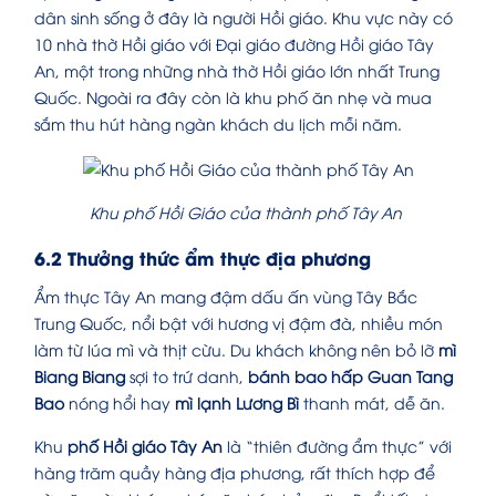
dân sinh sống ở đây là người Hồi giáo. Khu vực này có
10 nhà thờ Hồi giáo với Đại giáo đường Hồi giáo Tây
An, một trong những nhà thờ Hồi giáo lớn nhất Trung
Quốc. Ngoài ra đây còn là khu phố ăn nhẹ và mua
sắm thu hút hàng ngàn khách du lịch mỗi năm.
Khu phố Hồi Giáo của thành phố Tây An
6.2 Thưởng thức ẩm thực địa phương
Ẩm thực Tây An mang đậm dấu ấn vùng Tây Bắc
Trung Quốc, nổi bật với hương vị đậm đà, nhiều món
làm từ lúa mì và thịt cừu. Du khách không nên bỏ lỡ
mì
Biang Biang
sợi to trứ danh,
bánh bao hấp Guan Tang
Bao
nóng hổi hay
mì lạnh Lương Bì
thanh mát, dễ ăn.
Khu
phố Hồi giáo Tây An
là “thiên đường ẩm thực” với
hàng trăm quầy hàng địa phương, rất thích hợp để