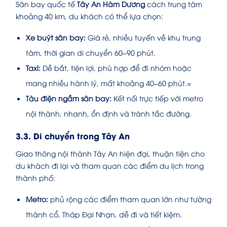
Sân bay quốc tế
Tây An Hàm Dương
cách trung tâm
khoảng 40 km, du khách có thể lựa chọn:
Xe buýt sân bay:
Giá rẻ, nhiều tuyến về khu trung
tâm, thời gian di chuyển 60–90 phút.
Taxi:
Dễ bắt, tiện lợi, phù hợp để đi nhóm hoặc
mang nhiều hành lý, mất khoảng 40–60 phút.=
Tàu điện ngầm sân bay:
Kết nối trực tiếp với metro
nội thành, nhanh, ổn định và tránh tắc đường.
3.3. Di chuyển trong Tây An
Giao thông nội thành Tây An hiện đại, thuận tiện cho
du khách đi lại và tham quan các điểm du lịch trong
thành phố:
Metro:
phủ rộng các điểm tham quan lớn như tường
thành cổ, Tháp Đại Nhạn, dễ đi và tiết kiệm.