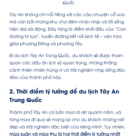
Quốc
Tây An không chỉ nổi tiếng với các câu chuyện cổ xưa
mà còn bởi những khu chợ đêm nhộn nhịp và lối sống
hiện đại sôi động. Đây từng là điểm khởi đầu của “Con
đường tơ lụa”, tuyến đường kết nối kinh tế – văn hóa
giữa phương Đông và phương Tây.
Đi du lịch Tây An Trung Quốc, du khách sẽ được tham
quan các dấu ấn lịch sử quan trọng, những thắng
cảnh thiên nhiên hùng vĩ và trải nghiệm nhịp sống độc
đáo của thành phố này.
2. Thời điểm lý tưởng để du lịch Tây An
Trung Quốc
Thành phố Tây An có bốn mùa rõ rệt quanh năm, và
từng mùa đi qua sẽ mang lại cho du khách những nét
đẹp và trải nghiệm đặc biệt của riêng mình. Tuy nhiên,
mùa xuân và mùa thu là hai thời điểm lý tưởng nhất