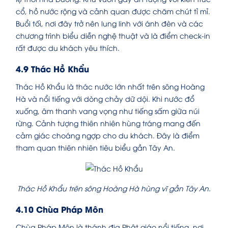
cổ, hồ nước rộng và cảnh quan được chăm chút tỉ mỉ.
Buổi tối, nơi đây trở nên lung linh với ánh đèn và các
chương trình biểu diễn nghệ thuật và là điểm check-in
rất được du khách yêu thích.
4.9 Thác Hồ Khẩu
Thác Hồ Khẩu là thác nước lớn nhất trên sông Hoàng
Hà và nổi tiếng với dòng chảy dữ dội. Khi nước đổ
xuống, âm thanh vang vọng như tiếng sấm giữa núi
rừng. Cảnh tượng thiên nhiên hùng tráng mang đến
cảm giác choáng ngợp cho du khách. Đây là điểm
tham quan thiên nhiên tiêu biểu gần Tây An.
Thác Hồ Khẩu trên sông Hoàng Hà hùng vĩ gần Tây An.
4.10 Chùa Pháp Môn
Chùa Pháp Môn là thánh địa Phật giáo nổi tiếng, nơi