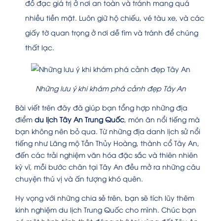
đồ đạc giá trị ở nơi an toàn và tránh mang quá
nhiều tiền mặt. Luôn giữ hộ chiếu, vé tàu xe, và các
giấy tờ quan trọng ở nơi dễ tìm và tránh để chúng
thất lạc.
Những lưu ý khi khám phá cảnh đẹp Tây An
Bài viết trên đây đã giúp bạn tổng hợp những địa
điểm
du lịch Tây An Trung Quốc
, món ăn nổi tiếng mà
bạn không nên bỏ qua. Từ những địa danh lịch sử nổi
tiếng như Lăng mộ Tần Thủy Hoàng, thành cổ Tây An,
đến các trải nghiệm văn hóa đặc sắc và thiên nhiên
kỳ vĩ, mỗi bước chân tại Tây An đều mở ra những câu
chuyện thú vị và ấn tượng khó quên.
Hy vọng với những chia sẻ trên, bạn sẽ tích lũy thêm
kinh nghiệm du lịch Trung Quốc cho mình. Chúc bạn