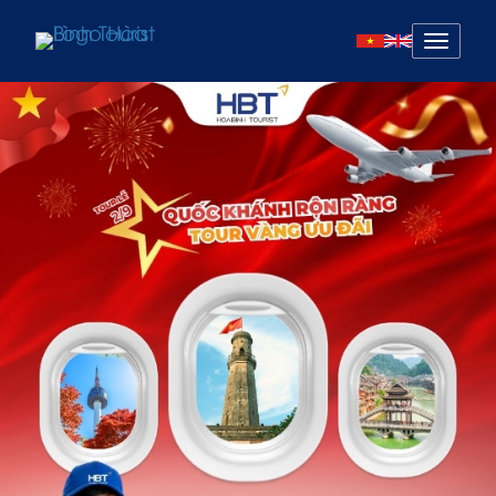
Mở
menu