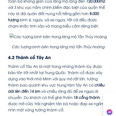
Toàn bộ không gian của lăng mộ rộng đến
120.000m2
với 3 khu vực hầm chính.Điểm đặc biệt của quần thể
này là đội quân đất nung nổi tiếng gồm hơn
8.000
tượng
binh sĩ, ngựa, và xe ngựa, tất cả đều được
chạm khắc tinh xảo và mang biểu cảm riêng biệt.
Các tượng binh bên trong lăng mộ Tần Thủy Hoàng
4.2 Thành cổ Tây An
Thành cổ Tây An là một trong những thành lũy được
bảo tồn tốt nhất tại Trung Quốc. Thành cổ được xây
dựng vào thời nhà Minh với quy mô rất lớn, tường
thành bao quanh khu vực trung tâm Tây An có
chiều
dài lên đến 14 km
và chiều rộng đủ để xe ngựa di
chuyển. Du khách có thể ghé thăm
18 cổng thành
được mở cửa, trải nghiệm tản bộ hoặc đạp xe ngắm
nhìn một vòng tường thành cổ.