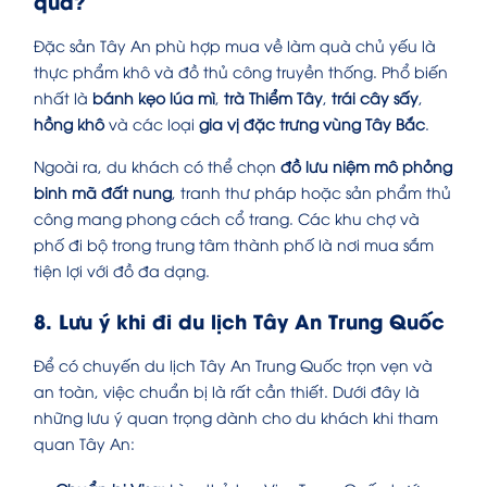
quà?
Đặc sản Tây An phù hợp mua về làm quà chủ yếu là
thực phẩm khô và đồ thủ công truyền thống. Phổ biến
nhất là
bánh kẹo lúa mì
,
trà Thiểm Tây
,
trái cây sấy
,
hồng khô
và các loại
gia vị đặc trưng vùng Tây Bắc
.
Ngoài ra, du khách có thể chọn
đồ lưu niệm mô phỏng
binh mã đất nung
, tranh thư pháp hoặc sản phẩm thủ
công mang phong cách cổ trang. Các khu chợ và
phố đi bộ trong trung tâm thành phố là nơi mua sắm
tiện lợi với đồ đa dạng.
8. Lưu ý khi đi du lịch Tây An Trung Quốc
Để có chuyến du lịch Tây An Trung Quốc trọn vẹn và
an toàn, việc chuẩn bị là rất cần thiết. Dưới đây là
những lưu ý quan trọng dành cho du khách khi tham
quan Tây An: