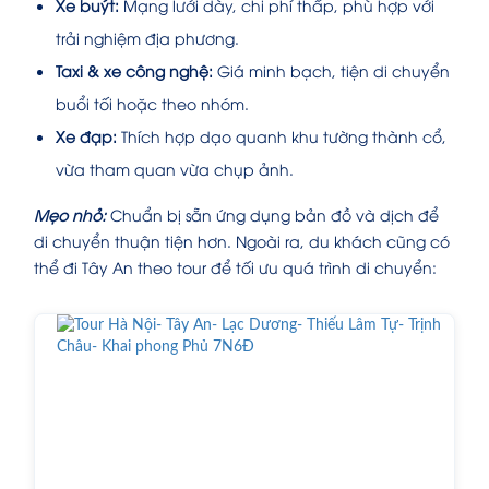
Xe buýt:
Mạng lưới dày, chi phí thấp, phù hợp với
trải nghiệm địa phương.
Taxi & xe công nghệ:
Giá minh bạch, tiện di chuyển
buổi tối hoặc theo nhóm.
Xe đạp:
Thích hợp dạo quanh khu tường thành cổ,
vừa tham quan vừa chụp ảnh.
Mẹo nhỏ:
Chuẩn bị sẵn ứng dụng bản đồ và dịch để
di chuyển thuận tiện hơn. Ngoài ra, du khách cũng có
thể đi Tây An theo tour để tối ưu quá trình di chuyển: