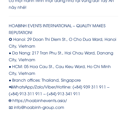
có một hành trình thật đáng nhớ tại vùng đất Tây An
này nhé!
HOABINH EVENTS INTERNATIONAL – QUALITY MAKES
REPUTATION!
✪ Hanoi: 29 Doan Thi Diem St., O Cho Dua Ward, Hanoi
City, Vietnam
● Da Nang: 217 Tran Phu St., Hai Chau Ward, Danang
City, Vietnam
● HCM: 05 Hoa Cau St., Cau Kieu Ward, Ho Chi Minh
City, Vietnam
● Branch offices: Thailand, Singapore
📲WhatsApp/Zalo/Viber/Hotline: (+84) 939 311 911 –
(+84) 913 311 911 – (+84) 913 341 911
🌐 https://hoabinhevents.asia/
📧 info@hoabinh-group.com