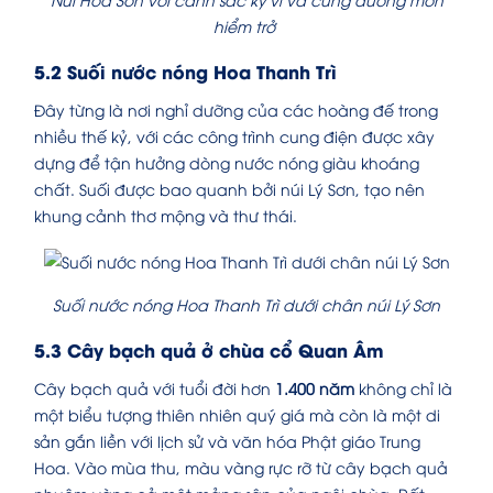
hiểm trở
5.2 Suối nước nóng Hoa Thanh
Trì
Đây từng là nơi nghỉ dưỡng của các hoàng đế trong
nhiều thế kỷ, với các công trình cung điện được xây
dựng để tận hưởng dòng nước nóng giàu khoáng
chất. Suối được bao quanh bởi núi Lý Sơn, tạo nên
khung cảnh thơ mộng và thư thái.
Suối nước nóng Hoa Thanh Trì dưới chân núi Lý Sơn
5.3 Cây bạch quả ở chùa cổ Quan Âm
Cây bạch quả với tuổi đời hơn
1.400 năm
không chỉ là
một biểu tượng thiên nhiên quý giá mà còn là một di
sản gắn liền với lịch sử và văn hóa Phật giáo Trung
Hoa. Vào mùa thu, màu vàng rực rỡ từ cây bạch quả