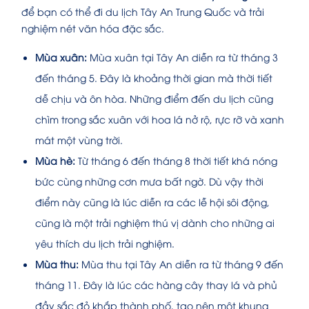
để bạn có thể đi du lịch Tây An Trung Quốc và trải
nghiệm nét văn hóa đặc sắc.
Mùa xuân:
Mùa xuân tại Tây An diễn ra từ tháng 3
đến tháng 5. Đây là khoảng thời gian mà thời tiết
dễ chịu và ôn hòa. Những điểm đến du lịch cũng
chìm trong sắc xuân với hoa lá nở rộ, rực rỡ và xanh
mát một vùng trời.
Mùa hè:
Từ tháng 6 đến tháng 8 thời tiết khá nóng
bức cùng những cơn mưa bất ngờ. Dù vậy thời
điểm này cũng là lúc diễn ra các lễ hội sôi động,
cũng là một trải nghiệm thú vị dành cho những ai
yêu thích du lịch trải nghiệm.
Mùa thu:
Mùa thu tại Tây An diễn ra từ tháng 9 đến
tháng 11. Đây là lúc các hàng cây thay lá và phủ
đầy sắc đỏ khắp thành phố, tạo nên một khung