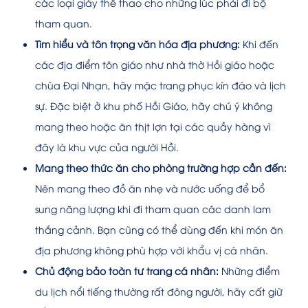
các loại giày thể thao cho những lúc phải đi bộ
tham quan.
Tìm hiểu và tôn trọng văn hóa địa phương:
Khi đến
các địa điểm tôn giáo như nhà thờ Hồi giáo hoặc
chùa Đại Nhạn, hãy mặc trang phục kín đáo và lịch
sự. Đặc biệt ở khu phố Hồi Giáo, hãy chú ý không
mang theo hoặc ăn thịt lợn tại các quầy hàng vì
đây là khu vực của người Hồi.
Mang theo thức ăn cho phòng trường hợp cần đến:
Nên mang theo đồ ăn nhẹ và nước uống để bổ
sung năng lượng khi đi tham quan các danh lam
thắng cảnh. Bạn cũng có thể dùng đến khi món ăn
địa phương không phù hợp với khẩu vị cá nhân.
Chủ động bảo toàn tư trang cá nhân:
Những điểm
du lịch nổi tiếng thường rất đông người, hãy cất giữ