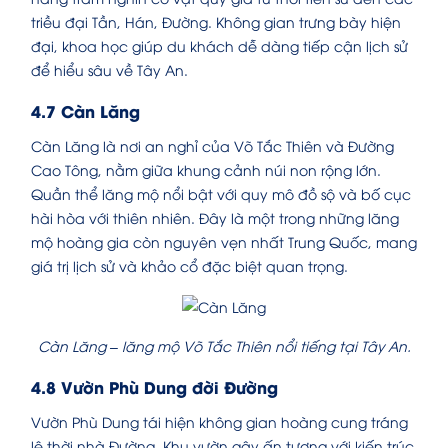
triều đại Tần, Hán, Đường. Không gian trưng bày hiện
đại, khoa học giúp du khách dễ dàng tiếp cận lịch sử
để hiểu sâu về Tây An.
4.7 Càn Lăng
Càn Lăng là nơi an nghỉ của Võ Tắc Thiên và Đường
Cao Tông, nằm giữa khung cảnh núi non rộng lớn.
Quần thể lăng mộ nổi bật với quy mô đồ sộ và bố cục
hài hòa với thiên nhiên. Đây là một trong những lăng
mộ hoàng gia còn nguyên vẹn nhất Trung Quốc, mang
giá trị lịch sử và khảo cổ đặc biệt quan trọng.
Càn Lăng – lăng mộ Võ Tắc Thiên nổi tiếng tại Tây An.
4.8 Vườn Phù Dung đời Đường
Vườn Phù Dung tái hiện không gian hoàng cung tráng
lệ thời nhà Đường. Khu vườn gây ấn tượng với kiến trúc