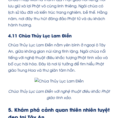
lưu giữ xá lợi Phật vô cùng linh thiêng. Ngôi chùa có
lịch sử lâu đời và kiến trúc trang nghiêm, bề thế. Hằng
năm, nơi đây thu hút đông đảo Phật tử và du khách
hành hương.
4.11 Chùa Thủy Lục Lam Điền
Chùa Thủy Lục Lam Điền nằm yên bình ở ngoại ô Tây
An, giữa không gian núi rừng tĩnh lặng. Ngôi chùa nổi
tiếng với nghệ thuật điêu khắc tượng Phật tinh xảo và
bố cục hài hòa. Đây là nơi lý tưởng để tìm hiểu Phật
giáo Trung Hoa và thư giãn tâm hồn.
Chùa Thủy Lục Lam Điền với nghệ thuật điêu khắc Phật
giáo tinh xảo.
5. Khám phá cảnh quan thiên nhiên tuyệt
đẹp tại Tây An