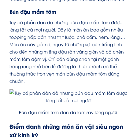
Bún đậu mắm tôm
Tuy có phần dân dã nhưng bún đậu mắm tôm được
lòng tất cả mọi người. Đây là món ăn bao gồm nhiều
topping hấp dẫn như thịt luộc, chả cốm, nem, lòng,…
Món ăn này giản dị ngay từ những sợi bún trắng tinh
cho đến những miếng đậu rán vàng giòn và cả chén
mắm tôm đậm vị. Chỉ cần dừng chân tại một gánh
hàng rong nhỏ bên lề đường là thực khách có thể
thưởng thức trọn vẹn món bún đậu mắm tôm đúng
chuẩn.
Bún đậu mắm tôm dân dã làm say lòng người
Điểm danh những món ăn vặt siêu ngon
xứ kinh kỳ