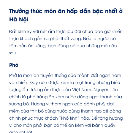
Thưởng thức món ăn hấp dẫn bậc nhất ở
Hà Nội
Đất kinh kỳ với nét ẩm thực lâu đời chưa bao giờ khiến
thực khách gần xa phải thất vọng. Nếu là người có
tâm hồn ăn uống, bạn đừng bỏ qua những món ăn
sau:
Phở
Phở là món ăn truyền thống của mảnh đất ngàn năm
văn hiến. Đây còn được xem là một trong những biểu
tượng ẩm tượng ẩm thực của Việt Nam. Nguyên liệu
chính là phở trắng ăn kèm nước dùng ngọt thanh của
xương bò. Hương vị thơm ngon của bánh phở, dai
mềm của thịt bò cùng nước dùng thanh tao dễ dàng
chinh phục thực khách “khó tính” nào. Để tăng hương
vị cho món phở, bạn có thể ăn kèm với bánh quẩy
giòn sật sật.