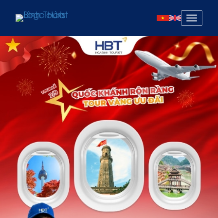
Mở
menu