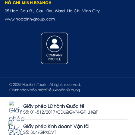
HỒ CHÍ MINH BRANCH
05 Hoa Cau St., Cau Kieu Ward, Ho Chi Minh City
www.hoabinh-group.com
© 2026 HoaBinh Tourist. All rights reserved.
Chính sách bảo mật
Điều khoản sử dụng
Giấy phép Lữ hành Quốc tế
Số: 01-512/2017/CDLQGVN-GP LHQT
Giấy phép Kinh doanh Vận tải
Số: 364/GPXDVT