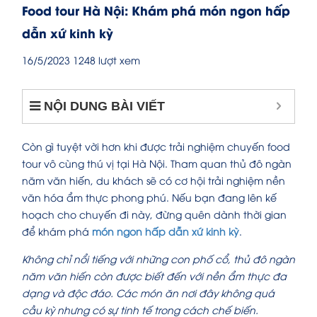
Food tour Hà Nội: Khám phá món ngon hấp
dẫn xứ kinh kỳ
16/5/2023
1248 lượt xem
NỘI DUNG BÀI VIẾT
Còn gì tuyệt vời hơn khi được trải nghiệm chuyến food
tour vô cùng thú vị tại Hà Nội. Tham quan thủ đô ngàn
năm văn hiến, du khách sẽ có cơ hội trải nghiệm nền
văn hóa ẩm thực phong phú. Nếu bạn đang lên kế
hoạch cho chuyến đi này, đừng quên dành thời gian
để khám phá
món ngon hấp dẫn xứ kinh kỳ
.
Không chỉ nổi tiếng với những con phố cổ, thủ đô ngàn
năm văn hiến còn được biết đến với nền ẩm thực đa
dạng và độc đáo. Các món ăn nơi đây không quá
cầu kỳ nhưng có sự tinh tế trong cách chế biến.