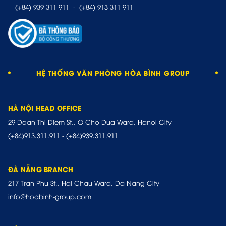
(+84) 939 311 911
-
(+84) 913 311 911
HỆ THỐNG VĂN PHÒNG HÒA BÌNH GROUP
HÀ NỘI HEAD OFFICE
29 Doan Thi Diem St., O Cho Dua Ward, Hanoi City
(+84)913.311.911
-
(+84)939.311.911
ĐÀ NẴNG BRANCH
217 Tran Phu St., Hai Chau Ward, Da Nang City
info@hoabinh-group.com