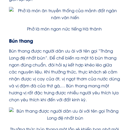
Phở là món ngon nức tiếng Hà thành
Bún thang
Bún thang được người dân ưu ái với tên gọi “Thăng
Long đệ nhất bún”. Để chế biến ra một tô bún thang
ngon đúng chuẩn, đòi hỏi sự kết hợp khéo léo giữa
các nguyên liệu. Khi thưởng thức, thực khách sẽ cảm
nhận được vị cay của ớt, vị ngọt thơm của nước dùng
và vị đậm đà của thịt gà,… Bún thang mang một
hương vị rất đặc trưng được nhiều người yêu thích lựa
chọn yêu thích khi đến với đất kinh kỳ.
Thưởng thức bún thang một lần sẽ khiến bạn nhớ mãi