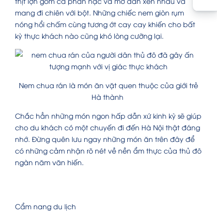
thịt lợn gồm cả phần nạc và mỡ đan xen nhau và
mang đi chiên với bột. Những chiếc nem giòn rụm
nóng hổi chấm cùng tương ớt cay cay khiến cho bất
kỳ thực khách nào cũng khó lòng cưỡng lại.
Nem chua rán là món ăn vặt quen thuộc của giới trẻ
Hà thành
Chắc hẳn những món ngon hấp dẫn xứ kinh kỳ sẽ giúp
cho du khách có một chuyến đi đến Hà Nội thật đáng
nhớ. Đừng quên lưu ngay những món ăn trên đây để
có những cảm nhận rõ nét về nền ẩm thực của thủ đô
ngàn năm văn hiến.
Cẩm nang du lịch