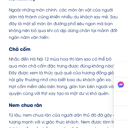
Ngoài những món chính, các món ăn vặt của người
dân Hà thành cũng khiến nhiều du khách say mê. Sau
đây là một số món ăn đường phố siêu ngon mà bạn
không nên bỏ qua khi có dịp dừng chân tại mảnh đất
ngàn năm văn hiến:
Chả cốm
Nhắc đến Hà Nội 12 mùa hoa thì làm sao có thể bỏ
qua món chả cốm đặc trưng được đúng không nào?
Đây được xem là thức quà quê của hương đồng gió
nội gây thương nhớ cho biết bao du khách gần xa.
Hạt cốm mềm dẻo bên trong, giòn tan bên ngoài và
quyện cùng với thịt xay tạo ra một dư vị khó quên.
Nem chua rán
Từ lâu, nem chua rán của người dân thủ đô đã gây ấn
tượng mạnh với vị giác thực khách. Nem được làm từ