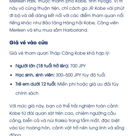
Meriken Park, thuộc thành phố Kobe, tỉnh Hyogo. Vị trí
này vô cùng thuận tiện, chỉ cách ga JR Kobe vài phút
đi bộ và dễ dàng kết nối với các điểm tham quan nổi
tiếng khác như Bảo tàng Hàng hải Kobe, Công viên
Meriken và khu mua sắm Harborland.
Giá vé vào cửa
Giá vé tham quan Tháp Cảng Kobe khá hợp lý:
Người lớn (18 tuổi trở lên):
700 JPY
Học sinh, sinh viên:
300–500 JPY tùy độ tuổi
Trẻ em dưới 12 tuổi:
Miễn phí hoặc giá ưu đãi tùy
chính sách
Với mức giá này, bạn có thể trải nghiệm toàn cảnh
Kobe từ đài quan sát trên cao, chiêm ngưỡng cầu
cảng, biển cả và núi Rokko trong tầm mắt, đặc biệt
vào lúc hoàng hôn, cảnh vật trở nên lung linh và sống
động.