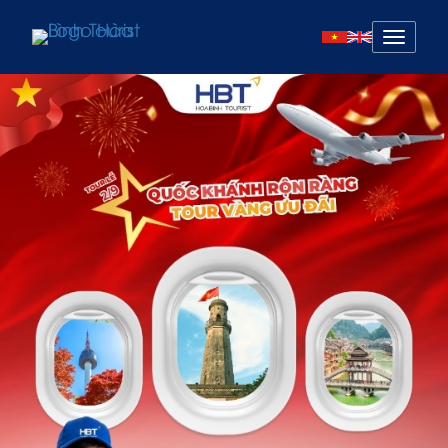
Mở
menu