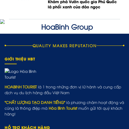
Khám phá Vườn quốc gia Phú Quốc
lá phổi xanh của đảo ngọc
QUALITY MAKES REPUTATION
GIỚI THIỆU HBT
HOABINH TOURIST
là 1 trong những đơn vị lữ hành và cung cấp
dịch vụ du lịch hàng đầu Việt Nam
"CHẤT LƯỢNG TẠO DANH TIẾNG"
là phương châm hoạt động và
cũng là thông điệp mà
Hòa Bình Tourist
muốn gửi tới quý khách
hàng!
HỖ TRỢ KHÁCH HÀNG