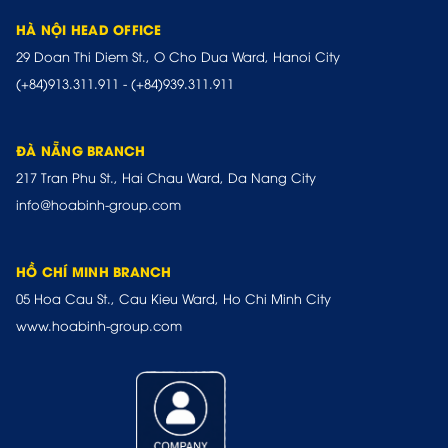
HÀ NỘI HEAD OFFICE
29 Doan Thi Diem St., O Cho Dua Ward, Hanoi City
(+84)913.311.911
-
(+84)939.311.911
ĐÀ NẴNG BRANCH
217 Tran Phu St., Hai Chau Ward, Da Nang City
info@hoabinh-group.com
HỒ CHÍ MINH BRANCH
05 Hoa Cau St., Cau Kieu Ward, Ho Chi Minh City
www.hoabinh-group.com