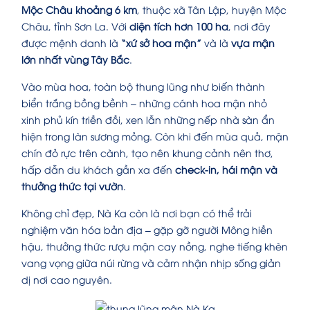
Mộc Châu khoảng 6 km
, thuộc xã Tân Lập, huyện Mộc
Châu, tỉnh Sơn La. Với
diện tích hơn 100 ha
, nơi đây
được mệnh danh là
“xứ sở hoa mận”
và là
vựa mận
lớn nhất vùng Tây Bắc
.
Vào mùa hoa, toàn bộ thung lũng như biến thành
biển trắng bồng bềnh – những cánh hoa mận nhỏ
xinh phủ kín triền đồi, xen lẫn những nếp nhà sàn ẩn
hiện trong làn sương mỏng. Còn khi đến mùa quả, mận
chín đỏ rực trên cành, tạo nên khung cảnh nên thơ,
hấp dẫn du khách gần xa đến
check-in, hái mận và
thưởng thức tại vườn
.
Không chỉ đẹp, Nà Ka còn là nơi bạn có thể trải
nghiệm văn hóa bản địa – gặp gỡ người Mông hiền
hậu, thưởng thức rượu mận cay nồng, nghe tiếng khèn
vang vọng giữa núi rừng và cảm nhận nhịp sống giản
dị nơi cao nguyên.