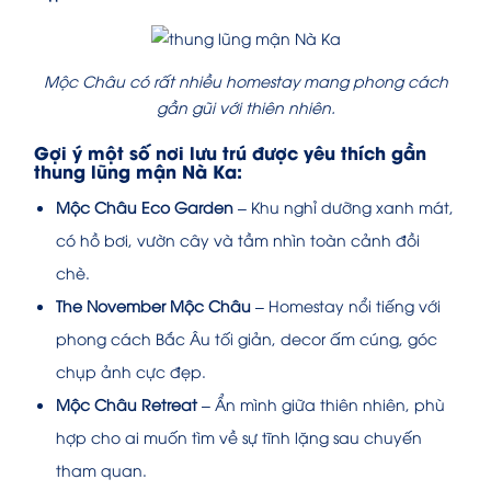
Mộc Châu có rất nhiều homestay mang phong cách
gần gũi với thiên nhiên.
Gợi ý một số nơi lưu trú được yêu thích gần
thung lũng mận Nà Ka:
Mộc Châu Eco Garden
– Khu nghỉ dưỡng xanh mát,
có hồ bơi, vườn cây và tầm nhìn toàn cảnh đồi
chè.
The November Mộc Châu
– Homestay nổi tiếng với
phong cách Bắc Âu tối giản, decor ấm cúng, góc
chụp ảnh cực đẹp.
Mộc Châu Retreat
– Ẩn mình giữa thiên nhiên, phù
hợp cho ai muốn tìm về sự tĩnh lặng sau chuyến
tham quan.