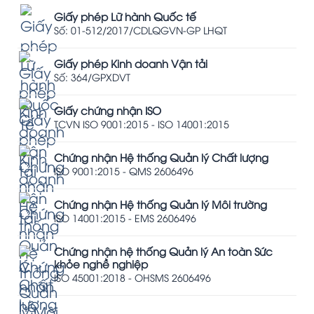
Giấy phép Lữ hành Quốc tế
Số: 01-512/2017/CDLQGVN-GP LHQT
Giấy phép Kinh doanh Vận tải
Số: 364/GPXDVT
Giấy chứng nhận ISO
TCVN ISO 9001:2015 - ISO 14001:2015
Chứng nhận Hệ thống Quản lý Chất lượng
ISO 9001:2015 - QMS 2606496
Chứng nhận Hệ thống Quản lý Môi trường
ISO 14001:2015 - EMS 2606496
Chứng nhận hệ thống Quản lý An toàn Sức
khỏe nghề nghiệp
ISO 45001:2018 - OHSMS 2606496