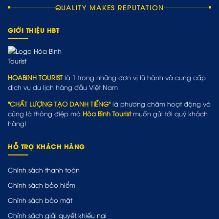
QUALITY MAKES REPUTATION
GIỚI THIỆU HBT
HOABINH TOURIST
là 1 trong những đơn vị lữ hành và cung cấp
dịch vụ du lịch hàng đầu Việt Nam
"CHẤT LƯỢNG TẠO DANH TIẾNG"
là phương châm hoạt động và
cũng là thông điệp mà
Hòa Bình Tourist
muốn gửi tới quý khách
hàng!
HỖ TRỢ KHÁCH HÀNG
Chính sách thanh toán
Chính sách bảo hiểm
Chính sách bảo mật
Chính sách giải quyết khiếu nại