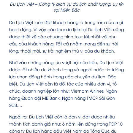
Du Lịch Việt – Công ty dịch vụ du lịch chất lượng, uy tín
tại Miền Bắc
Du Lịch Việt luôn đặt khách hàng là trung tâm của mọi
hoạt động. Vì vậy các tour du lịch tại Du Lịch Việt cũng
được thiết kế các chương trình tour tốt nhất với nhu
cầu của khách hàng. Tất cả nhằm mang đến sự hài
lòng, thoải mái, sự trải nghiệm thú vị của du khách.
Nhờ vào những năng lực vượt trội nêu trên, Du Lịch Việt
được rất nhiều du khách trong và ngoài nước tin tưởng
lựa chọn đồng hành trong các chuyến du lịch. Đặc
biệt, Du Lịch Việt còn là đối tác của nhiều đơn vị, tổ
chức, doanh nghiệp lớn như: Vietnam Airlines, Ngân
hàng Quân đội MB Bank, Ngân hàng TMCP Sài Gòn
SCB,…
Ngoài ra, Du Lịch Việt còn là đơn vị đạt được nhiều
thành tích danh giá như: 6 năm liền đứng trong TOP 10
công ty Du lịch hàng đầu Việt Nam do Tổng Cục du