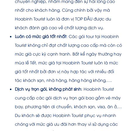
chuyên nghiệp, nhằm mang đến sự hài lòng cao
nhất cho khách hàng. Cũng chính bởi vậy mà
Hoabinh Tourist luôn là đơn vị TOP ĐẦU được du
khách đánh giá cao về chất lượng dịch vụ.
Luôn có mức giá tốt nhất
: Các gói tour tại Hoabinh
Tourist không chỉ đạt chất lượng cao cấp mà còn có
mức giá cực kỳ cạnh tranh. Bất kể ngày thường hay
mùa lễ Tết, mức giá tại Hoabinh Tourist luôn là mức
giá tốt nhất bởi đơn vị này hợp tác với nhiều đối
tác khách sạn, nhà hàng, hãng hàng không,….
Dịch vụ trọn gói, không phát sinh
: Hoabinh Tourist
cung cấp các gói dịch vụ trọn gói bao gồm vé máy
bay, phương tiện di chuyển, khách sạn, visa, ăn ở,…
Du khách sẽ được Hoabinh Tourist phục vụ nhanh
chóng với mức giá ưu đãi hơn thay vì sử dụng các