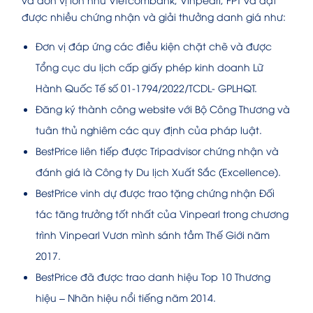
được nhiều chứng nhận và giải thưởng danh giá như:
Đơn vị đáp ứng các điều kiện chặt chẽ và được
Tổng cục du lịch cấp giấy phép kinh doanh Lữ
Hành Quốc Tế số 01-1794/2022/TCDL- GPLHQT.
Đăng ký thành công website với Bộ Công Thương và
tuân thủ nghiêm các quy định của pháp luật.
BestPrice liên tiếp được Tripadvisor chứng nhận và
đánh giá là Công ty Du lịch Xuất Sắc (Excellence).
BestPrice vinh dự được trao tặng chứng nhận Đối
tác tăng trưởng tốt nhất của Vinpearl trong chương
trình Vinpearl Vươn mình sánh tầm Thế Giới năm
2017.
BestPrice đã được trao danh hiệu Top 10 Thương
hiệu – Nhãn hiệu nổi tiếng năm 2014.