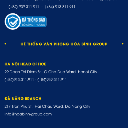
(+84) 939 311 911
-
(+84) 913 311 911
HỆ THỐNG VĂN PHÒNG HÒA BÌNH GROUP
HÀ NỘI HEAD OFFICE
29 Doan Thi Diem St., O Cho Dua Ward, Hanoi City
(+84)913.311.911
-
(+84)939.311.911
ĐÀ NẴNG BRANCH
217 Tran Phu St., Hai Chau Ward, Da Nang City
info@hoabinh-group.com