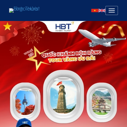
Mở
menu