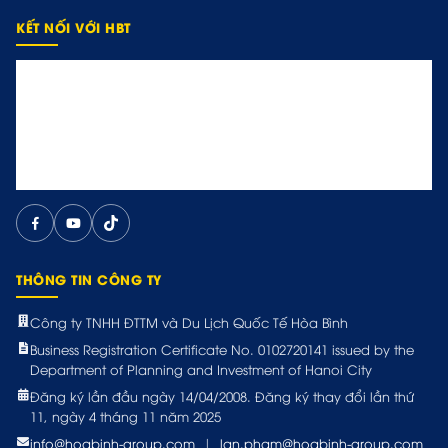
KẾT NỐI VỚI HBT
THÔNG TIN CÔNG TY
Công ty TNHH ĐTTM và Du Lịch Quốc Tế Hòa Bình
Business Registration Certificate No. 0102720141 issued by the
Department of Planning and Investment of Hanoi City
Đăng ký lần đầu ngày 14/04/2008. Đăng ký thay đổi lần thứ
11, ngày 4 tháng 11 năm 2025
info@hoabinh-group.com
|
lan.pham@hoabinh-group.com