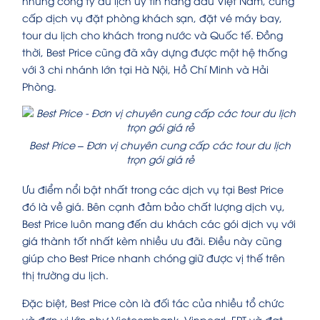
những công ty du lịch uy tín hàng đầu Việt Nam, cung
cấp dịch vụ đặt phòng khách sạn, đặt vé máy bay,
tour du lịch cho khách trong nước và Quốc tế. Đồng
thời, Best Price cũng đã xây dựng được một hệ thống
với 3 chi nhánh lớn tại Hà Nội, Hồ Chí Minh và Hải
Phòng.
Best Price – Đơn vị chuyên cung cấp các tour du lịch
trọn gói giá rẻ
Ưu điểm nổi bật nhất trong các dịch vụ tại Best Price
đó là về giá. Bên cạnh đảm bảo chất lượng dịch vụ,
Best Price luôn mang đến du khách các gói dịch vụ với
giá thành tốt nhất kèm nhiều ưu đãi. Điều này cũng
giúp cho Best Price nhanh chóng giữ được vị thế trên
thị trường du lịch.
Đặc biệt, Best Price còn là đối tác của nhiều tổ chức
và đơn vị lớn như Vietcombank, Vinpearl, FPT và đạt