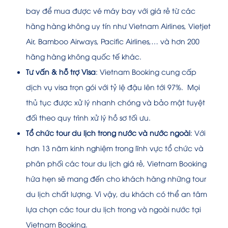
bay để mua được vé máy bay với giá rẻ từ các
hãng hàng không uy tín như Vietnam Airlines, Vietjet
Air, Bamboo Airways, Pacific Airlines,… và hơn 200
hãng hàng không quốc tế khác.
Tư vấn & hỗ trợ Visa
: Vietnam Booking cung cấp
dịch vụ visa trọn gói với tỷ lệ đậu lên tới 97%.
Mọi
thủ tục được xử lý nhanh chóng và bảo mật tuyệt
đối theo quy trình xử lý hồ sơ tối ưu.
Tổ chức tour du lịch trong nước và nước ngoài
: Với
hơn 13 năm kinh nghiệm trong lĩnh vực tổ chức và
phân phối các tour du lịch giá rẻ, Vietnam Booking
hứa hẹn sẽ mang đến cho khách hàng những tour
du lịch chất lượng. Vì vậy, du khách có thể an tâm
lựa chọn các tour du lịch trong và ngoài nước tại
Vietnam Booking.