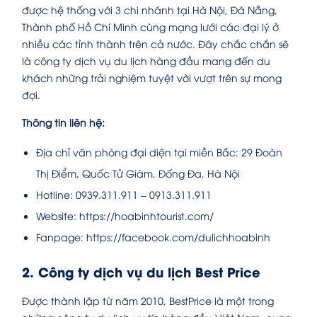
được hệ thống với 3 chi nhánh tại Hà Nội, Đà Nẵng,
Thành phố Hồ Chí Minh cùng mạng lưới các đại lý ở
nhiều các tỉnh thành trên cả nước. Đây chắc chắn sẽ
là công ty dịch vụ du lịch hàng đầu mang đến du
khách những trải nghiệm tuyệt vời vượt trên sự mong
đợi.
Thông tin liên hệ:
Địa chỉ văn phòng đại diện tại miền Bắc: 29 Đoàn
Thị Điểm, Quốc Tử Giám, Đống Đa, Hà Nội
Hotline: 0939.311.911 – 0913.311.911
Website: https://hoabinhtourist.com/
Fanpage: https://facebook.com/dulichhoabinh
2. Công ty dịch vụ du lịch Best Price
Được thành lập từ năm 2010, BestPrice là một trong