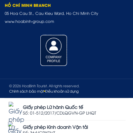
HỒ CHÍ MINH BRANCH
05 Hoa Cau St., Cau Kieu Ward, Ho Chi Minh City
www.hoabinh-group.com
© 2026 HoaBinh Tourist. All rights reserved.
Chính sách bảo mật
Điều khoản sử dụng
Giấy phép Lữ hành Quốc tế
Số: 01-512/2017/CDLQGVN-GP LHQT
Giấy phép Kinh doanh Vận tải
Số: 364/GPXDVT