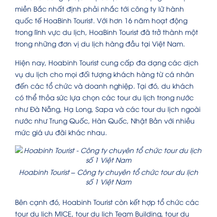
miền Bắc nhất định phải nhắc tới công ty lữ hành
quốc tế HoaBinh Tourist. Với hơn 16 năm hoạt động
trong lĩnh vực du lịch, HoaBinh Tourist đã trở thành một
trong những đơn vị du lịch hàng đầu tại Việt Nam.
Hiện nay, Hoabinh Tourist cung cấp đa dạng các dịch
vụ du lịch cho mọi đối tượng khách hàng từ cá nhân
đến các tổ chức và doanh nghiệp. Tại đó, du khách
có thể thỏa sức lựa chọn các tour du lịch trong nước
như Đà Nẵng, Hạ Long, Sapa và các tour du lịch ngoài
nước như Trung Quốc, Hàn Quốc, Nhật Bản với nhiều
mức giá ưu đãi khác nhau.
Hoabinh Tourist – Công ty chuyên tổ chức tour du lịch
số 1 Việt Nam
Bên cạnh đó, Hoabinh Tourist còn kết hợp tổ chức các
tour du lịch MICE, tour du lịch Team Building, tour du