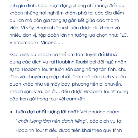
lịch gia đình. Các hoạt động không chỉ mang đến du
khách những trải nghiệm khám phá tại các địa điểm
du lịch mà còn gia tăng sự gắn kết giữa các thành
viên. Vì vậy, Hoabinh Tourist luôn được du khách và
nhiều đơn vị, tập đoàn lớn tin tưởng lựa chọn như: FLC,
Vietcombank, Vinpeal,…
Đặc biệt, du khách có thể am tâm tuyệt đối khi sử
dụng các dịch vụ tại Hoabinh Tourist bởi đội ngũ nhân
sự tại Hoabinh Tourist luôn sẵn sàng hỗ trợ tận tình, chu
đáo và chuyên nghiệp nhất. Toàn bộ các dịch vụ liên
quan khác như vé máy bay, phương tiện di chuyển,
khách sạn, visa, ăn ở,… đều được Hoabinh Tourist cung
cấp trọn gói trong tour với cam kết:
Luôn đạt chất lượng tốt nhất
: Với phương châm
“
chất lượng làm nên danh tiếng
”, các dịch vụ tại
Hoabinh Tourist đều được triển khai theo quy trình