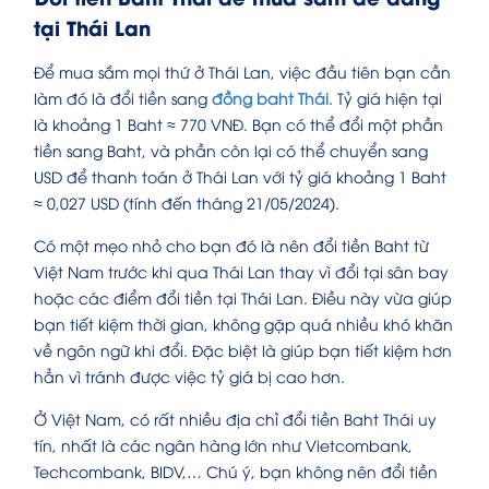
tại Thái Lan
Để mua sắm mọi thứ ở Thái Lan, việc đầu tiên bạn cần
làm đó là đổi tiền sang
đồng baht Thái
. Tỷ giá hiện tại
là khoảng 1 Baht ≈ 770 VNĐ. Bạn có thể đổi một phần
tiền sang Baht, và phần còn lại có thể chuyển sang
USD để thanh toán ở Thái Lan với tỷ giá khoảng 1 Baht
≈ 0,027 USD (tính đến tháng 21/05/2024).
Có một mẹo nhỏ cho bạn đó là nên đổi tiền Baht từ
Việt Nam trước khi qua Thái Lan thay vì đổi tại sân bay
hoặc các điểm đổi tiền tại Thái Lan. Điều này vừa giúp
bạn tiết kiệm thời gian, không gặp quá nhiều khó khăn
về ngôn ngữ khi đổi. Đặc biệt là giúp bạn tiết kiệm hơn
hẳn vì tránh được việc tỷ giá bị cao hơn.
Ở Việt Nam, có rất nhiều địa chỉ đổi tiền Baht Thái uy
tín, nhất là các ngân hàng lớn như Vietcombank,
Techcombank, BIDV,… Chú ý, bạn không nên đổi tiền