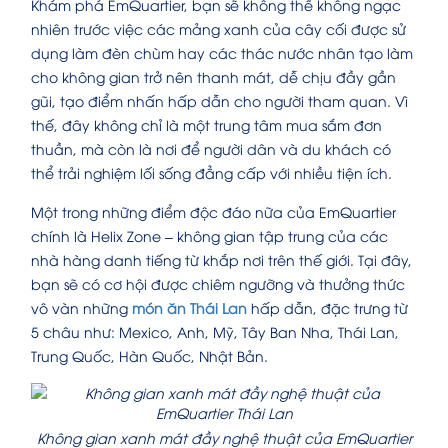
Khám phá EmQuartier, bạn sẽ không thể không ngạc
nhiên trước việc các mảng xanh của cây cối được sử
dụng làm đèn chùm hay các thác nước nhân tạo làm
cho không gian trở nên thanh mát, dễ chịu đầy gần
gũi, tạo điểm nhấn hấp dẫn cho người tham quan. Vì
thế, đây không chỉ là một trung tâm mua sắm đơn
thuần, mà còn là nơi để người dân và du khách có
thể trải nghiệm lối sống đẳng cấp với nhiều tiện ích.
Một trong những điểm độc đáo nữa của EmQuartier
chính là Helix Zone – không gian tập trung của các
nhà hàng danh tiếng từ khắp nơi trên thế giới. Tại đây,
bạn sẽ có cơ hội được chiêm ngưỡng và thưởng thức
vô vàn những
món ăn Thái Lan
hấp dẫn, đặc trưng từ
5 châu như: Mexico, Anh, Mỹ, Tây Ban Nha, Thái Lan,
Trung Quốc, Hàn Quốc, Nhật Bản.
Không gian xanh mát đầy nghệ thuật của EmQuartier