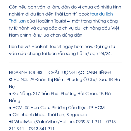
Còn nếu bạn vẫn lạ lẫm, đắn đo vì chưa có nhiều kinh
nghiệm đi du lịch đến Thái Lan thì book
tour du lịch
Thái Lan
của HoaBinh Tourist – một trong những công
ty lữ hành và cung cấp dịch vụ du lịch hàng đầu Việt
Nam chính là sự lựa chọn đúng đắn.
Liên hệ với HoaBinh Tourist ngay hôm nay, đội ngũ tư
vấn của chúng tôi luôn sẵn sàng hỗ trợ bạn 24/24.
HOABINH TOURIST – CHẤT LƯỢNG TẠO DANH TIẾNG!
✪ Hà Nội: 29 Đoàn Thị Điểm, Phường Ô Chợ Dừa, TP. Hà
Nội
● Đà Nẵng: 217 Trần Phú, Phường Hải Châu, TP. Đà
Nẵng
● HCM: 05 Hoa Cau, Phường Cầu Kiệu, TP. HCM
● Chi nhánh khác: Thái Lan, Singapore
📲 WhatsApp/Zalo/Viber/Hotline: 0939 311 911 – 0913
311 911 – 0913 341 911