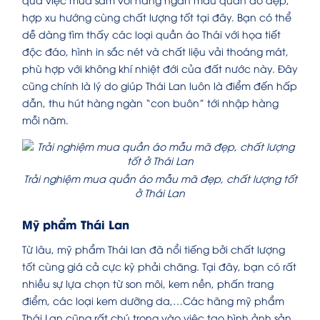
hợp xu hướng cùng chất lượng tốt tại đây. Bạn có thể
dễ dàng tìm thấy các loại quần áo Thái với họa tiết
độc đáo, hình in sắc nét và chất liệu vải thoáng mát,
phù hợp với không khí nhiệt đới của đất nước này. Đây
cũng chính là lý do giúp Thái Lan luôn là điểm đến hấp
dẫn, thu hút hàng ngàn “con buôn” tới nhập hàng
mỗi năm.
Trải nghiệm mua quần áo mẫu mã đẹp, chất lượng tốt
ở Thái Lan
Mỹ phẩm Thái Lan
Từ lâu, mỹ phẩm Thái lan đã nổi tiếng bởi chất lượng
tốt cùng giá cả cực kỳ phải chăng. Tại đây, bạn có rất
nhiều sự lựa chọn từ son môi, kem nền, phấn trang
điểm, các loại kem dưỡng da,…Các hãng mỹ phẩm
Thái Lan cũng rất chú trọng vào việc tạo hình ảnh sản