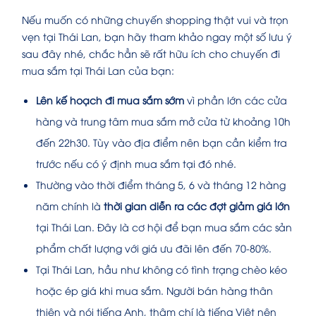
Nếu muốn có những chuyến shopping thật vui và trọn
vẹn tại Thái Lan, bạn hãy tham khảo ngay một số lưu ý
sau đây nhé, chắc hẳn sẽ rất hữu ích cho chuyến đi
mua sắm tại Thái Lan của bạn:
Lên kế hoạch đi mua sắm sớm
vì phần lớn các cửa
hàng và trung tâm mua sắm mở cửa từ khoảng 10h
đến 22h30. Tùy vào địa điểm nên bạn cần kiểm tra
trước nếu có ý định mua sắm tại đó nhé.
Thường vào thời điểm tháng 5, 6 và tháng 12 hàng
năm chính là
thời gian diễn ra các đợt giảm giá lớn
tại Thái Lan. Đây là cơ hội để bạn mua sắm các sản
phẩm chất lượng với giá ưu đãi lên đến 70-80%.
Tại Thái Lan, hầu như không có tình trạng chèo kéo
hoặc ép giá khi mua sắm. Người bán hàng thân
thiện và nói tiếng Anh, thậm chí là tiếng Việt nên