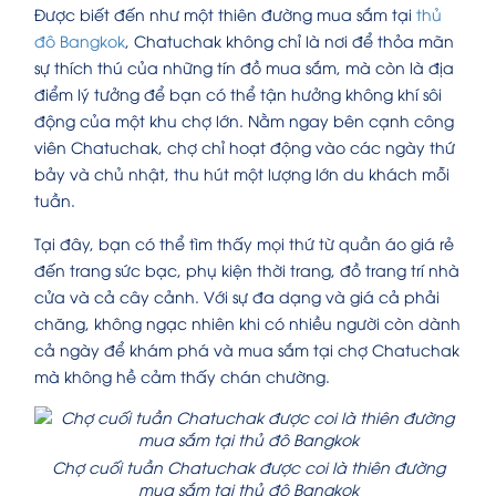
Được biết đến như một thiên đường mua sắm tại
thủ
đô Bangkok
, Chatuchak không chỉ là nơi để thỏa mãn
sự thích thú của những tín đồ mua sắm, mà còn là địa
điểm lý tưởng để bạn có thể tận hưởng không khí sôi
động của một khu chợ lớn. Nằm ngay bên cạnh công
viên Chatuchak, chợ chỉ hoạt động vào các ngày thứ
bảy và chủ nhật, thu hút một lượng lớn du khách mỗi
tuần.
Tại đây, bạn có thể tìm thấy mọi thứ từ quần áo giá rẻ
đến trang sức bạc, phụ kiện thời trang, đồ trang trí nhà
cửa và cả cây cảnh. Với sự đa dạng và giá cả phải
chăng, không ngạc nhiên khi có nhiều người còn dành
cả ngày để khám phá và mua sắm tại chợ Chatuchak
mà không hề cảm thấy chán chường.
Chợ cuối tuần Chatuchak được coi là thiên đường
mua sắm tại thủ đô Bangkok