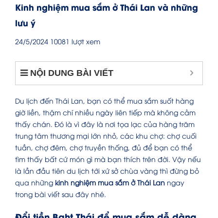
Kinh nghiệm mua sắm ở Thái Lan và những
lưu ý
24/5/2024
10081 lượt xem
NỘI DUNG BÀI VIẾT
Du lịch đến Thái Lan, bạn có thể mua sắm suốt hàng
giờ liền, thậm chí nhiều ngày liên tiếp mà không cảm
thấy chán. Đó là vì đây là nơi tọa lạc của hàng trăm
trung tâm thương mại lớn nhỏ, các khu chợ: chợ cuối
tuần, chợ đêm, chợ truyền thống, đủ để bạn có thể
tìm thấy bất cứ món gì mà bạn thích trên đời. Vậy nếu
là lần đầu tiên du lịch tới xứ sở chùa vàng thì đừng bỏ
qua những
kinh nghiệm mua sắm ở Thái Lan
ngay
trong bài viết sau đây nhé.
Đổi tiền Baht Thái để mua sắm dễ dàng