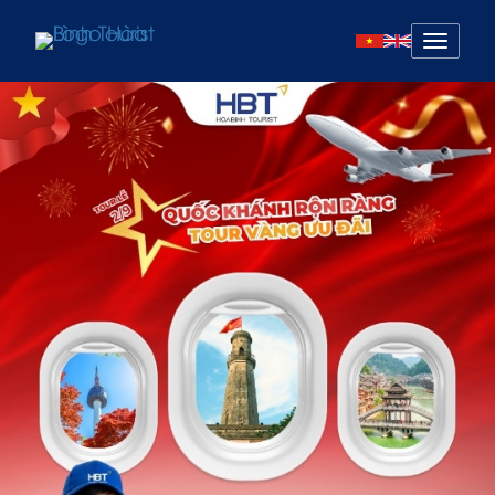
Mở
menu