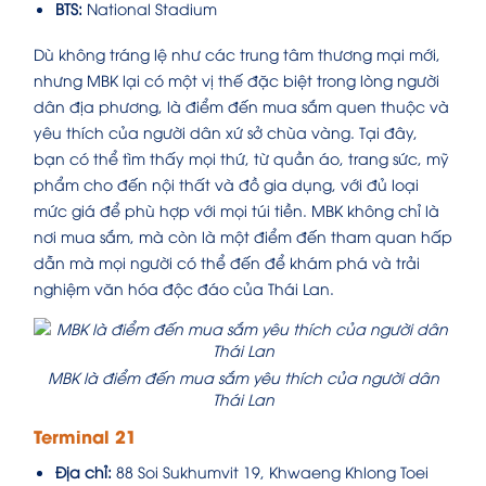
BTS:
National Stadium
Dù không tráng lệ như các trung tâm thương mại mới,
nhưng MBK lại có một vị thế đặc biệt trong lòng người
dân địa phương, là điểm đến mua sắm quen thuộc và
yêu thích của người dân xứ sở chùa vàng. Tại đây,
bạn có thể tìm thấy mọi thứ, từ quần áo, trang sức, mỹ
phẩm cho đến nội thất và đồ gia dụng, với đủ loại
mức giá để phù hợp với mọi túi tiền. MBK không chỉ là
nơi mua sắm, mà còn là một điểm đến tham quan hấp
dẫn mà mọi người có thể đến để khám phá và trải
nghiệm văn hóa độc đáo của Thái Lan.
MBK là điểm đến mua sắm yêu thích của người dân
Thái Lan
Terminal 21
Địa chỉ:
88 Soi Sukhumvit 19, Khwaeng Khlong Toei