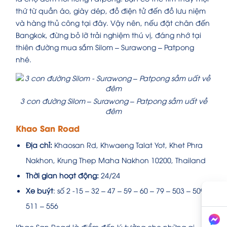
thứ từ quần áo, giày dép, đồ điện tử đến đồ lưu niệm
và hàng thủ công tại đây. Vậy nên, nếu đặt chân đến
Bangkok, đừng bỏ lỡ trải nghiệm thú vị, đáng nhớ tại
thiên đường mua sắm Silom – Surawong – Patpong
nhé.
3 con đường Silom – Surawong – Patpong sầm uất về
đêm
Khao San Road
Địa chỉ:
Khaosan Rd, Khwaeng Talat Yot, Khet Phra
Nakhon, Krung Thep Maha Nakhon 10200, Thailand
Thời gian hoạt động:
24/24
Xe buýt
: số 2 -15 – 32 – 47 – 59 – 60 – 79 – 503 – 509 –
511 – 556
Khao San Road là điểm đến lý tưởng cho những ai