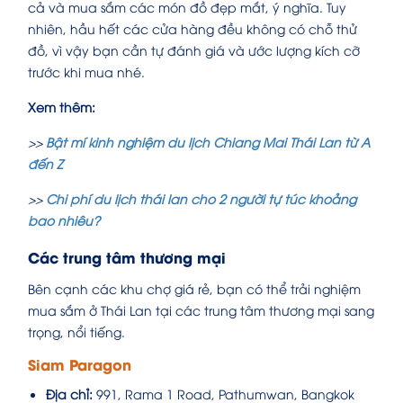
cả và mua sắm các món đồ đẹp mắt, ý nghĩa. Tuy
nhiên, hầu hết các cửa hàng đều không có chỗ thử
đồ, vì vậy bạn cần tự đánh giá và ước lượng kích cỡ
trước khi mua nhé.
Xem thêm:
>>
Bật mí kinh nghiệm du lịch Chiang Mai Thái Lan từ A
đến Z
>>
Chi phí du lịch thái lan cho 2 người tự túc khoảng
bao nhiêu?
Các trung tâm thương mại
Bên cạnh các khu chợ giá rẻ, bạn có thể trải nghiệm
mua sắm ở Thái Lan tại các trung tâm thương mại sang
trọng, nổi tiếng.
Siam Paragon
Địa chỉ:
991, Rama 1 Road, Pathumwan, Bangkok