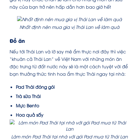
này của bạn trở nên hấp dẫn hơn bao giờ hết
Nhất định nên mua gia vị Thái Lan về làm quà
Đồ ăn
Nếu tới Thái Lan và lỡ say mê ẩm thực nơi đây thì việc
“khuân cả Thái Lan” về Việt Nam với những món ăn
đặc trưng từ đất nước này sẽ là một cách tuyệt vời để
bạn thưởng thức tinh hoa ẩm thực Thái ngay tại nhà:
Pad Thái đóng gói
Trà sữa Thái
Mực Bento
Hoa quả sấy
Làm món Pad Thái tại nhà với gói Pad mua từ Thái Lan