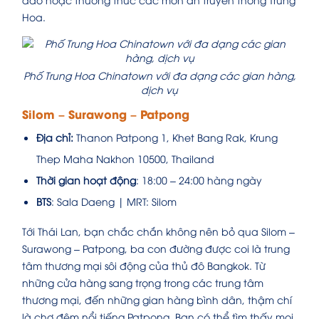
Hoa.
Phố Trung Hoa Chinatown với đa dạng các gian hàng,
dịch vụ
Silom – Surawong – Patpong
Địa chỉ:
Thanon Patpong 1, Khet Bang Rak, Krung
Thep Maha Nakhon 10500, Thailand
Thời gian hoạt động
: 18:00 – 24:00 hàng ngày
BTS
: Sala Daeng | MRT: Silom
Tới Thái Lan, bạn chắc chắn không nên bỏ qua Silom –
Surawong – Patpong, ba con đường được coi là trung
tâm thương mại sôi động của thủ đô Bangkok. Từ
những cửa hàng sang trọng trong các trung tâm
thương mại, đến những gian hàng bình dân, thậm chí
là chợ đêm nổi tiếng Patpong. Bạn có thể tìm thấy mọi