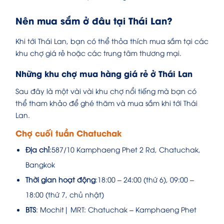
Nên mua sắm ở đâu tại Thái Lan?
Khi tới Thái Lan, bạn có thể thỏa thích mua sắm tại các
khu chợ giá rẻ hoặc các trung tâm thương mại.
Những khu chợ mua hàng giá rẻ ở Thái Lan
Sau đây là một vài vài khu chợ nổi tiếng mà bạn có
thể tham khảo để ghé thăm và mua sắm khi tới Thái
Lan.
Chợ cuối tuần Chatuchak
Địa chỉ
:587/10 Kamphaeng Phet 2 Rd, Chatuchak,
Bangkok
Thời gian hoạt động
:18:00 – 24:00 (thứ 6), 09:00 –
18:00 (thứ 7, chủ nhật)
BTS
: Mochit| MRT: Chatuchak – Kamphaeng Phet