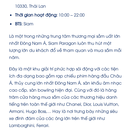
10330, Thái Lan
Thời gian hoạt động:
10:00 – 22:00
BTS:
Siam
Là một trong những trung tâm thương mại sầm uất lớn
nhất Đông Nam Á, Siam Paragon luôn thu hút một
lượng lớn du khách đổ về tham quan và mua sắm mỗi
năm.
Đây là một khu giải trí phức hợp sôi động với các tiện
ích đa dạng bao gồm rạp chiếu phim hàng đầu Châu
Á, thủy cung lớn nhất Đông Nam Á, sân khấu âm nhạc
cao cấp, sân bowling hiện đại. Cùng với đó là hàng
trăm cửa hàng mua sắm của các thương hiệu danh
tiếng trên toàn thế giới như Chanel, Dior, Louis Vuitton,
Armani, Hugo Boss,… Hay là nơi trưng bày những siêu
xe đình đám của các ông lớn trên thế giới như
Lamborghini, Ferrari.