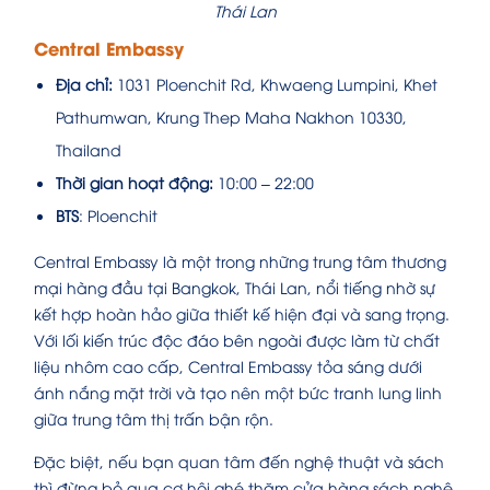
Thái Lan
Central Embassy
Địa chỉ:
1031 Ploenchit Rd, Khwaeng Lumpini, Khet
Pathumwan, Krung Thep Maha Nakhon 10330,
Thailand
Thời gian hoạt động:
10:00 – 22:00
BTS
: Ploenchit
Central Embassy là một trong những trung tâm thương
mại hàng đầu tại Bangkok, Thái Lan, nổi tiếng nhờ sự
kết hợp hoàn hảo giữa thiết kế hiện đại và sang trọng.
Với lối kiến trúc độc đáo bên ngoài được làm từ chất
liệu nhôm cao cấp, Central Embassy tỏa sáng dưới
ánh nắng mặt trời và tạo nên một bức tranh lung linh
giữa trung tâm thị trấn bận rộn.
Đặc biệt, nếu bạn quan tâm đến nghệ thuật và sách
thì đừng bỏ qua cơ hội ghé thăm cửa hàng sách nghệ