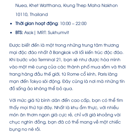
Nuea, Khet Watthana, Krung Thep Maha Nakhon
10110, Thailand
Thời gian hoạt động
: 10:00 – 22:00
BTS:
Asok| MRT: Sukhumvit
Được biết đến là một trong những trung tâm thương
mại độc đáo nhất ở Bangkok với lối kiến trúc độc đáo.
Khi bước vào Terminal 21, bạn sẽ như được hòa mình
vào một mê cung của các thành phố mua sắm và thời
trang hàng đầu thế giới, từ Rome cổ kính, Paris lãng
mạn đến Tokyo sôi động. Đây cũng là nơi mà những tín
đồ sống ảo không thể bỏ qua.
Với mức giá từ bình dân đến cao cấp, bạn có thể tìm
thấy mọi thứ tại đây. Nhất là khu ẩm thực, với nhiều
món ăn thơm ngon giá cực rẻ, chỉ với giá khoảng vài
chục nghìn đồng, bạn đã có thể mang về một chiếc
bụng no nê rồi.