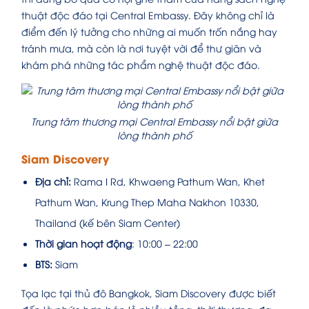
thuật độc đáo tại Central Embassy. Đây không chỉ là
điểm đến lý tưởng cho những ai muốn trốn nắng hay
tránh mưa, mà còn là nơi tuyệt vời để thư giãn và
khám phá những tác phẩm nghệ thuật độc đáo.
Trung tâm thương mại Central Embassy nổi bật giữa
lòng thành phố
Siam Discovery
Địa chỉ:
Rama I Rd, Khwaeng Pathum Wan, Khet
Pathum Wan, Krung Thep Maha Nakhon 10330,
Thailand (kế bên Siam Center)
Thời gian hoạt động
: 10:00 – 22:00
BTS:
Siam
Tọa lạc tại thủ đô Bangkok, Siam Discovery được biết