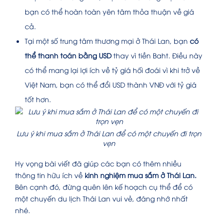
bạn có thể hoàn toàn yên tâm thỏa thuận về giá
cả.
Tại một số trung tâm thương mại ở Thái Lan, bạn
có
thể thanh toán bằng USD
thay vì tiền Baht. Điều này
có thể mang lại lợi ích về tỷ giá hối đoái vì khi trở về
Việt Nam, bạn có thể đổi USD thành VNĐ với tỷ giá
tốt hơn.
Lưu ý khi mua sắm ở Thái Lan để có một chuyến đi trọn
vẹn
Hy vọng bài viết đã giúp các bạn có thêm nhiều
thông tin hữu ích về
kinh nghiệm mua sắm ở Thái Lan.
Bên cạnh đó, đừng quên lên kế hoạch cụ thể để có
một chuyến du lịch Thái Lan vui vẻ, đáng nhớ nhất
nhé.