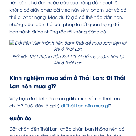
trên các chợ đen hoặc các cửa hàng đổi ngoại tệ
không có giấy phép bởi việc này sẽ vi phạm luật và có
thể bị phạt nặng. Mặc dù tỷ giá có thể hấp dẫn hơn,
nhưng việc tuân thủ luật pháp là rất quan trọng để
bạn tránh được những rắc rối không đáng có.
Đổi tiền Việt thành tiền Baht Thái để mua sắm tiện lợi
khi ở Thái Lan
Kinh nghiệm mua sắm ở Thái Lan: Đi Thái
Lan nên mua gì?
Vậy bạn đã biết nên mua gì khi mua sắm ở Thái Lan
chưa? Dưới đây là gợi ý
đi Thái Lan nên mua gì
?
Quần áo
Đặt chân đến Thái Lan, chắc chắn bạn không nên bỏ
qua việc mua sắm với hàng ngàn mẫu quần áo đẹp,