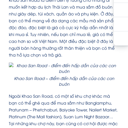
muốn kết hợp du lịch Thái Lan và mua sắm đồ buôn
như giày dép, túi xách, quần áo và phụ kiện. Ở đây,
bạn có thể mang về đa dạng các mẫu mã sản phẩm
độc đáo, đặc biệt là giá cả cực kỳ hấp dẫn nhất là
khi mua sỉ. Tuy nhiên, nếu bạn chỉ mua lẻ, giá có thể
cao hơn so với Việt Nam. Một điều đặc biệt ở đây là
người bán hàng thường rất thân thiện và bạn có thể
tha hồ lựa chọn và trả giá.
Khao San Road – điểm đến hấp dẫn của các con
buôn
Ngoài Khao San Road, có một số khu chợ khác mà
bạn có thể ghé qua để mua sắm như Banglamphu,
Pratunam – Phetchaburi, Baiyoke Tower, Nailert Market,
Platinum (The Mall fashion), Suan Lum Night Bazaar…
Tại những khu chợ này, bạn cũng có cơ hội được mặc