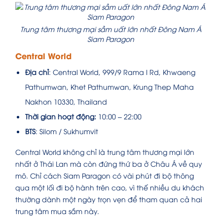
Trung tâm thương mại sầm uất lớn nhất Đông Nam Á
Siam Paragon
Central World
Địa chỉ
: Central World, 999/9 Rama I Rd, Khwaeng
Pathumwan, Khet Pathumwan, Krung Thep Maha
Nakhon 10330, Thailand
Thời gian hoạt động:
10:00 – 22:00
BTS
: Silom / Sukhumvit
Central World không chỉ là trung tâm thương mại lớn
nhất ở Thái Lan mà còn đứng thứ ba ở Châu Á về quy
mô. Chỉ cách Siam Paragon có vài phút đi bộ thông
qua một lối đi bộ hành trên cao, vì thế nhiều du khách
thường dành một ngày trọn vẹn để tham quan cả hai
trung tâm mua sắm này.