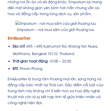
những nơi ồn ào và sôi động khác, Emporium lại mang
đến một không gian yên bình hơn hẳn nhưng vẫn xa
hoa và đẳng cấp trong từng dịch vụ, sản phẩm.
Emporium – nơi mua sắm của giới thượng lưu
EmQuartier
Địa chỉ:
693 – 695 Sukhumvit Rd, Khlong Tan Nuea,
Watthana, Bangkok 10110, Thailand
Thời gian hoạt động:
10:00 – 22:00
BTS
: Phrom Phong
EmQuartier là trung tâm thương mại lớn, sang trọng và
đẳng cấp bậc nhất tại Thái Lan. Đặc điểm nổi bật của
trung tâm này không chỉ ở kiến trúc xa hoa đầy nghệ
thuật mà còn là sự kết hợp tinh tế giữa thiên nhiên và
công nghệ hiện đại.