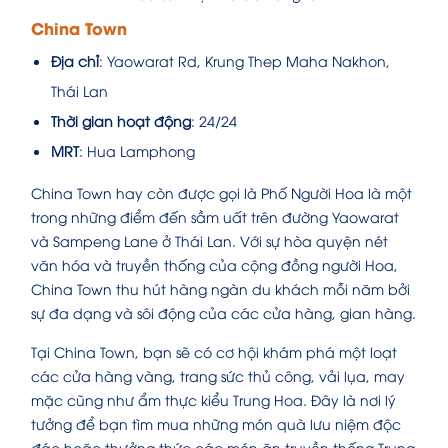
China Town
Địa chỉ
: Yaowarat Rd, Krung Thep Maha Nakhon,
Thái Lan
Thời gian hoạt động
: 24/24
MRT
: Hua Lamphong
China Town hay còn được gọi là Phố Người Hoa là một
trong những điểm đến sầm uất trên đường Yaowarat
và Sampeng Lane ở Thái Lan. Với sự hòa quyện nét
văn hóa và truyền thống của cộng đồng người Hoa,
China Town thu hút hàng ngàn du khách mỗi năm bởi
sự đa dạng và sôi động của các cửa hàng, gian hàng.
Tại China Town, bạn sẽ có cơ hội khám phá một loạt
các cửa hàng vàng, trang sức thủ công, vải lụa, may
mặc cũng như ẩm thực kiểu Trung Hoa. Đây là nơi lý
tưởng để bạn tìm mua những món quà lưu niệm độc
đáo hoặc thưởng thức các món ăn truyền thống Trung