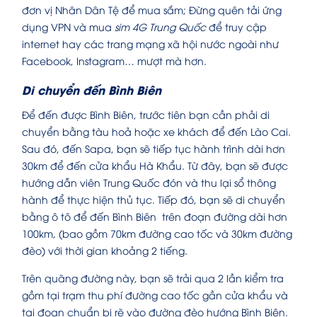
đơn vị Nhân Dân Tệ để mua sắm; Đừng quên tải ứng
dụng VPN và mua
sim 4G Trung Quốc
để truy cập
internet hay các trang mạng xã hội nước ngoài như
Facebook, Instagram… mượt mà hơn.
Di chuyển đến Bình Biên
Để đến được Bình Biên, trước tiên bạn cần phải di
chuyển bằng tàu hoả hoặc xe khách để đến Lào Cai.
Sau đó, đến Sapa, bạn sẽ tiếp tục hành trình dài hơn
30km để đến cửa khẩu Hà Khẩu. Từ đây, bạn sẽ được
hướng dẫn viên Trung Quốc đón và thu lại sổ thông
hành để thực hiện thủ tục. Tiếp đó, bạn sẽ di chuyển
bằng ô tô để đến Bình Biên trên đoạn đường dài hơn
100km, (bao gồm 70km đường cao tốc và 30km đường
đèo) với thời gian khoảng 2 tiếng.
Trên quãng đường này, bạn sẽ trải qua 2 lần kiểm tra
gồm tại trạm thu phí đường cao tốc gần cửa khẩu và
tại đoạn chuẩn bị rẽ vào đường đèo hướng Bình Biên.