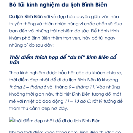
Bỏ túi kinh nghiệm du lịch Bình Biên
Du lịch Bình Biên
với vẻ đẹp hòa quyện giữa văn hóa
truyền thống và thiên nhiên hùng vĩ chắc chắn sẽ đưa
bạn đến với những trải nghiệm đa sắc. Để hành trình
khám phá Bình Biên thêm trọn vẹn, hãy bỏ túi ngay
những bí kíp sau đây:
Thời điểm thích hợp để “du hí” Bình Biên cổ
trấn
Theo kinh nghiệm được hầu hết các du khách chia sẻ,
thời điểm đẹp nhất để đi du lịch Bình Biên là khoảng
tháng 3 – tháng 5
và tháng
9 – tháng 11
. Vào những
khoảng thời gian này, thời tiết Bình Biên tương đối mát
mẻ với nhiệt độ dao động
11 – 13 độ C
, rất lý tưởng để
thăm thú cảnh đẹp nơi đây.
Những thời điểm khác trong năm, Bình Biên thường có