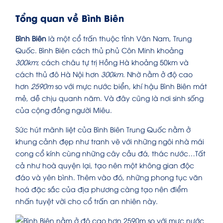
Tổng quan về Bình Biên
Bình Biên
là một cổ trấn thuộc tỉnh Vân Nam, Trung
Quốc. Bình Biên cách thủ phủ Côn Minh khoảng
300km
; cách châu tự trị Hồng Hà khoảng 50km và
cách thủ đô Hà Nội hơn
300km
. Nhờ nằm ở độ cao
hơn
2590m
so với mực nước biển, khí hậu Bình Biên mát
mẻ, dễ chịu quanh năm. Và đây cũng là nơi sinh sống
của cộng đồng người Miêu.
Sức hút mãnh liệt của Bình Biên Trung Quốc nằm ở
khung cảnh đẹp như tranh vẽ với những ngôi nhà mái
cong cổ kính cùng những cây cầu đá, thác nước…Tất
cả như hoà quyện lại, tạo nên một không gian độc
đáo và yên bình. Thêm vào đó, những phong tục văn
hoá đặc sắc của địa phương càng tạo nên điểm
nhấn tuyệt vời cho cổ trấn an nhiên này.