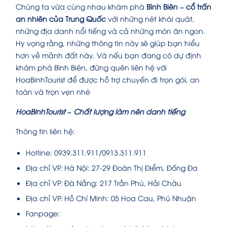
Chúng ta vừa cùng nhau khám phá
Bình Biên – cổ trấn
an nhiên của Trung Quốc
với những nét khái quát,
những địa danh nổi tiếng và cả những món ăn ngon.
Hy vọng rằng, những thông tin này sẽ giúp bạn hiểu
hơn về mảnh đất này. Và nếu bạn đang có dự định
khám phá Bình Biên, đừng quên liên hệ với
HoaBinhTourist để được hỗ trợ chuyến đi trọn gói, an
toàn và trọn vẹn nhé
HoaBinhTourist – Chất lượng làm nên danh tiếng
Thông tin liên hệ:
Hotline: 0939.311.911/0913.311.911
Địa chỉ VP. Hà Nội: 27-29 Đoàn Thị Điểm, Đống Đa
Địa chỉ VP. Đà Nẵng: 217 Trần Phú, Hải Châu
Địa chỉ VP. Hồ Chí Minh: 05 Hoa Cau, Phú Nhuận
Fanpage: