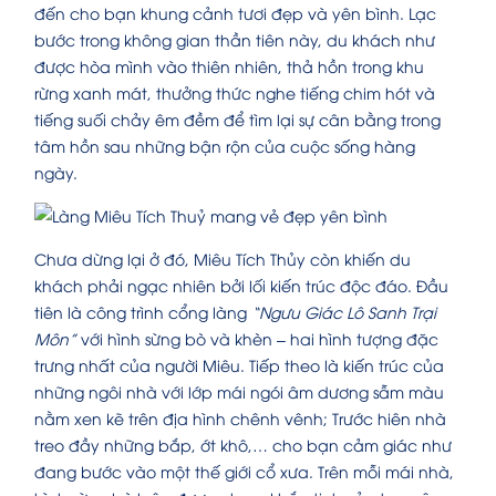
đến cho bạn khung cảnh tươi đẹp và yên bình. Lạc
bước trong không gian thần tiên này, du khách như
được hòa mình vào thiên nhiên, thả hồn trong khu
rừng xanh mát, thưởng thức nghe tiếng chim hót và
tiếng suối chảy êm đềm để tìm lại sự cân bằng trong
tâm hồn sau những bận rộn của cuộc sống hàng
ngày.
Chưa dừng lại ở đó, Miêu Tích Thủy còn khiến du
khách phải ngạc nhiên bởi lối kiến trúc độc đáo. Đầu
tiên là công trình cổng làng
“Ngưu Giác Lô Sanh Trại
Môn”
với hình sừng bò và khèn – hai hình tượng đặc
trưng nhất của người Miêu. Tiếp theo là kiến trúc của
những ngôi nhà với lớp mái ngói âm dương sẫm màu
nằm xen kẽ trên địa hình chênh vênh; Trước hiên nhà
treo đầy những bắp, ớt khô,… cho bạn cảm giác như
đang bước vào một thế giới cổ xưa. Trên mỗi mái nhà,