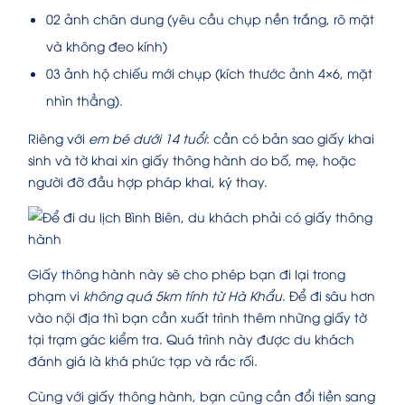
02 ảnh chân dung (yêu cầu chụp nền trắng, rõ mặt
và không đeo kính)
03 ảnh hộ chiếu mới chụp (kích thước ảnh 4×6, mặt
nhìn thẳng).
Riêng với
em bé dưới 14 tuổi
: cần có bản sao giấy khai
sinh và tờ khai xin giấy thông hành do bố, mẹ, hoặc
người đỡ đầu hợp pháp khai, ký thay.
Giấy thông hành này sẽ cho phép bạn đi lại trong
phạm vi
không quá 5km tính từ Hà Khẩu
. Để đi sâu hơn
vào nội địa thì bạn cần xuất trình thêm những giấy tờ
tại trạm gác kiểm tra. Quá trình này được du khách
đánh giá là khá phức tạp và rắc rối.
Cùng với giấy thông hành, bạn cũng cần đổi tiền sang