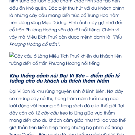
hình sừng bò luôn được chạm khắc tinh xảo tạo nên
dấu ấn khó quên. Đặc biệt thu hút với du khách chính
là những cây cầu mang kiến trúc cổ Trung Hoa nằm
trên dòng sông Mục Dương. Hình ảnh này gợi nhớ đến
cổ trấn Phượng Hoàng vốn đã rất nổi tiếng. Chính vì
vậy mà Miêu Bích Thuỷ còn được mệnh danh là
“Tiểu
Phượng Hoàng cổ trấn”
.
Khu thắng cảnh núi Đại Vi Sơn – điểm đến lý
tưởng cho du khách ưa thích thám hiểm
Đại Vi Sơn là khu rừng nguyên sinh ở Bình Biên. Nơi đây
có những cây cổ thụ hàng trăm năm tuổi cùng các
loài động vật hoang dã trong sách đỏ của thế giới. Tại
đây còn có
12 cây cầu
treo lơ lửng giữa vực thẳm
mang đến cho du khách cảm giác như trôi lạc vào thế
giới thần tiên kiếm hiệp trong những bộ phim cổ trang
Trung Quốc… Bên cạnh đó, khu thắng cảnh Đại Vi Sơn