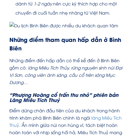
dành từ
1-2 ngày
nên cực kỳ thích hợp cho một
chuyến đi cuối tuần nhẹ nhàng từ Việt Nam.
Những điểm tham quan hấp dẫn ở Bình
Biên
Những điểm đến hấp dẫn có thể kể đến ở Bình Biên
gồm có:
làng Miêu Tích Thủy, rừng nguyên sinh núi Đại
Vi Sơn, công viên ánh sáng, cầu cổ trên sông Mục
Dương
…
“Phượng Hoàng cổ trấn thu nhỏ” phiên bản
Làng Miêu Tích Thuỷ
Điểm dừng chân đầu tiên của du khách trong hành
trình khám phá Bình Biên chính là ngôi
làng Miêu Tích
Thuỷ
. Ẩn mình giữa núi non hùng vĩ, tách biệt hoàn
hoàn toàn với nhịp sống hối hả, Miêu Tích Thuỷ mang