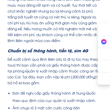
mưa, mùa đông rất lạnh và có tuyết. Tuy thời tiết có
chút khắc nghiệt nhưng bù lại khung cảnh bị phủ
trắng bởi tuyết rơi cũng có nét thú vị riêng. Ngoài ra,
chi phí lưu trú hay ăn uống thời gian này cũng giảm
đáng kể. Nếu mong muốn có trải nghiệm mới mẻ và
tiết kiệm chi phí, du khách cũng có thể cân nhắc đi
Bình Biên ngoài mùa cao điểm.
Chuẩn bị sổ thông hành, tiền tệ, sim 4G
Để xuất cảnh qua Bình Biên (dù là đi tự túc hay theo
tour) thì bạn cần phải có giấy thông hành được cấp
tại phòng Quản lý xuất nhập cảnh thuộc công an tỉnh
Lào Cai. Tại đây, bạn cần nộp lệ phí (
300.000 đồng)
và
bộ hồ sơ bao gồm:
Đơn đề nghị cấp giấy thông hành đi Trung Quốc
theo quy định của cục quản lý xuất nhập cảnh.
Ảnh chụp rõ 2 mặt căn cước công dân