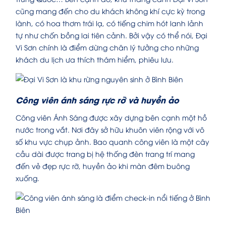
cũng mang đến cho du khách không khí cực kỳ trong
lành, có hoa thơm trái lạ, có tiếng chim hót lanh lảnh
tự như chốn bồng lai tiên cảnh. Bởi vậy có thể nói, Đại
Vi Sơn chính là điểm dừng chân lý tưởng cho những
khách du lịch ưa thích thám hiểm, phiêu lưu.
Công viên ánh sáng rực rỡ và huyền ảo
Công viên Ánh Sáng được xây dựng bên cạnh một hồ
nước trong vắt. Nơi đây sở hữu khuôn viên rộng với vô
số khu vực chụp ảnh. Bao quanh công viên là một cây
cầu dài được trang bị hệ thống đèn trang trí mang
đến vẻ đẹp rực rỡ, huyền ảo khi màn đêm buông
xuống.