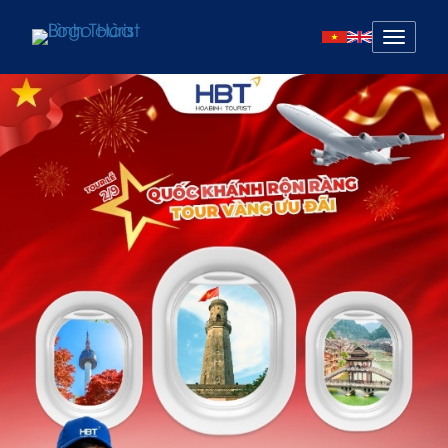
Mở
menu