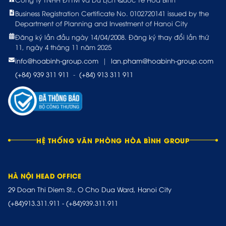
Business Registration Certificate No. 0102720141 issued by the
Department of Planning and Investment of Hanoi City
Đăng ký lần đầu ngày 14/04/2008. Đăng ký thay đổi lần thứ
11, ngày 4 tháng 11 năm 2025
info@hoabinh-group.com
|
lan.pham@hoabinh-group.com
(+84) 939 311 911
-
(+84) 913 311 911
HỆ THỐNG VĂN PHÒNG HÒA BÌNH GROUP
HÀ NỘI HEAD OFFICE
29 Doan Thi Diem St., O Cho Dua Ward, Hanoi City
(+84)913.311.911
-
(+84)939.311.911