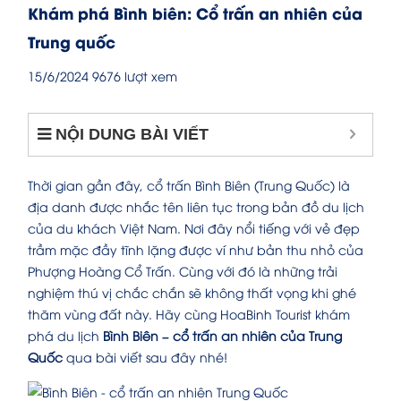
Khám phá Bình biên: Cổ trấn an nhiên của
Trung quốc
15/6/2024
9676 lượt xem
NỘI DUNG BÀI VIẾT
Thời gian gần đây, cổ trấn Bình Biên (Trung Quốc) là
địa danh được nhắc tên liên tục trong bản đồ du lịch
của du khách Việt Nam. Nơi đây nổi tiếng với vẻ đẹp
trầm mặc đầy tĩnh lặng được ví như bản thu nhỏ của
Phượng Hoàng Cổ Trấn. Cùng với đó là những trải
nghiệm thú vị chắc chắn sẽ không thất vọng khi ghé
thăm vùng đất này. Hãy cùng HoaBinh Tourist khám
phá du lịch
Bình Biên – cổ trấn an nhiên của Trung
Quốc
qua bài viết sau đây nhé!