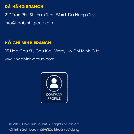
ĐÀ NẴNG BRANCH
217 Tran Phu St., Hai Chau Ward, Da Nang City
info@hoabinh-group.com
HỒ CHÍ MINH BRANCH
05 Hoa Cau St., Cau Kieu Ward, Ho Chi Minh City
www.hoabinh-group.com
© 2026 HoaBinh Tourist. All rights reserved.
Chính sách bảo mật
Điều khoản sử dụng