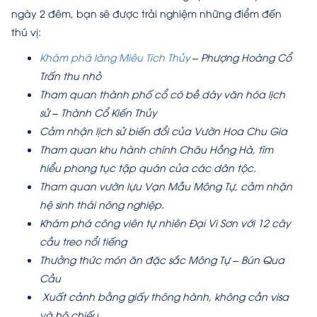
ngày 2 đêm, bạn sẽ được trải nghiệm những điểm đến
thú vị:
Khám phá làng Miêu Tích Thủy
– Phượng Hoàng Cổ
Trấn thu nhỏ
Tham quan thành phố cổ có bề dày văn hóa lịch
sử – Thành Cổ Kiến Thủy
Cảm nhận lịch sử biến đổi của Vườn Hoa Chu Gia
Tham quan khu hành chính Châu Hồng Hà, tìm
hiểu phong tục tập quán của các dân tộc.
Tham quan vườn lựu Vạn Mẫu Mông Tự, cảm nhận
hệ sinh thái nông nghiệp.
Khám phá công viên tự nhiên Đại Vi Sơn với 12 cây
cầu treo nổi tiếng
Thưởng thức món ăn đặc sắc Mông Tự – Bún Qua
Cầu
Xuất cảnh bằng giấy thông hành, không cần visa
và hộ chiếu