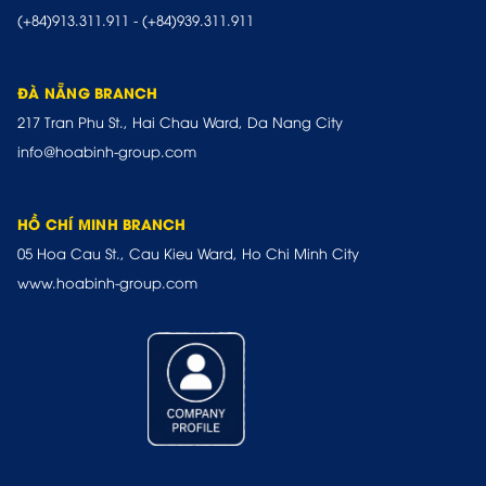
(+84)913.311.911
-
(+84)939.311.911
ĐÀ NẴNG BRANCH
217 Tran Phu St., Hai Chau Ward, Da Nang City
info@hoabinh-group.com
HỒ CHÍ MINH BRANCH
05 Hoa Cau St., Cau Kieu Ward, Ho Chi Minh City
www.hoabinh-group.com