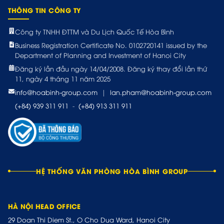
THÔNG TIN CÔNG TY
Công ty TNHH ĐTTM và Du Lịch Quốc Tế Hòa Bình
Business Registration Certificate No. 0102720141 issued by the
Department of Planning and Investment of Hanoi City
Đăng ký lần đầu ngày 14/04/2008. Đăng ký thay đổi lần thứ
11, ngày 4 tháng 11 năm 2025
info@hoabinh-group.com
|
lan.pham@hoabinh-group.com
(+84) 939 311 911
-
(+84) 913 311 911
HỆ THỐNG VĂN PHÒNG HÒA BÌNH GROUP
HÀ NỘI HEAD OFFICE
29 Doan Thi Diem St., O Cho Dua Ward, Hanoi City