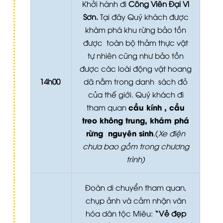
Khởi hành đi
Công Viên Đại Vi
Sơn.
Tại đây Quý khách được
khàm phá khu rừng bảo tồn
được toàn bộ thảm thực vật
tự nhiên cũng như bảo tồn
được các loài động vật hoang
14h00
dã nằm trong danh sách đỏ
của thế giới. Quý khách đi
cầu kính , cầu
tham quan
treo không trung, khám phá
rừng nguyên sinh
.(
Xe điện
chưa bao gồm trong chương
trình)
Đoàn di chuyển tham quan,
chụp ảnh và cảm nhận văn
hóa dân tộc Miêu:
“Vẻ đẹp