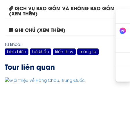
DỊCH VỤ BAO GỒM VÀ KHÔNG BAO GỒM
(XEM THÊM)
GHI CHÚ (XEM THÊM)
Tour Hà Nội – Thượng...
Từ khóa:
bình biên
hà khẩu
kiến thủy
mông tự
Tour liên quan