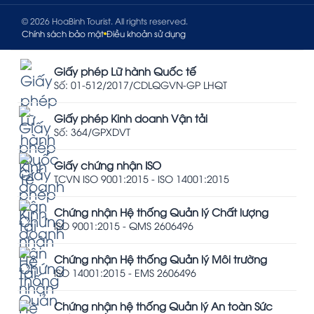
© 2026 HoaBinh Tourist. All rights reserved.
Chính sách bảo mật
Điều khoản sử dụng
Giấy phép Lữ hành Quốc tế
Số: 01-512/2017/CDLQGVN-GP LHQT
Giấy phép Kinh doanh Vận tải
Số: 364/GPXDVT
Giấy chứng nhận ISO
TCVN ISO 9001:2015 - ISO 14001:2015
Chứng nhận Hệ thống Quản lý Chất lượng
ISO 9001:2015 - QMS 2606496
Chứng nhận Hệ thống Quản lý Môi trường
ISO 14001:2015 - EMS 2606496
Chứng nhận hệ thống Quản lý An toàn Sức