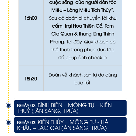
cuộc sống của người dân tộc
Miêu – Làng Miêu Tích Thủy”.
16h00
Sau đó đoàn di chuyển tới
khu
cắm trại Hoa Thiên Cổ, Tam
Gia Quan & thung lũng Thính
Phong.
Tại đây, Quý khách có
thể thuê trang phục dân tộc
để chụp ảnh check in
Đoàn về khách sạn tự do dùng
18h30
bữa tối
BÌNH BIÊN – MÔNG TỰ – KIẾN
NGÀY 02:
THUỶ ( ĂN SÁNG, TRƯA)
KIẾN THỦY – MÔNG TỰ - HÀ
NGÀY 03:
KHẨU – LÀO CAI (ĂN SÁNG, TRƯA)