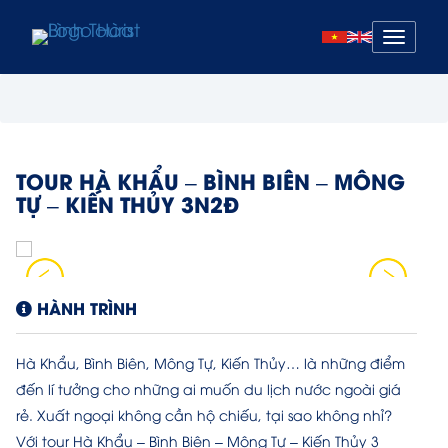
Mở
menu
TOUR HÀ KHẨU – BÌNH BIÊN – MÔNG
TỰ – KIẾN THỦY 3N2Đ
HÀNH TRÌNH
Hà Khẩu, Bình Biên, Mông Tự, Kiến Thủy… là những điểm
đến lí tưởng cho những ai muốn du lịch nước ngoài giá
rẻ. Xuất ngoại không cần hộ chiếu, tại sao không nhỉ?
Với tour Hà Khẩu – Bình Biên – Mông Tự – Kiến Thủy 3