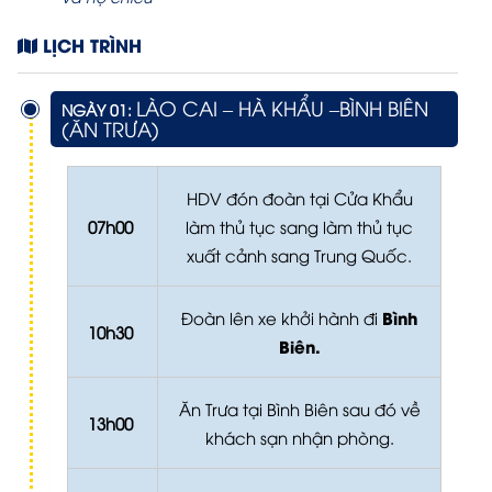
LỊCH TRÌNH
LÀO CAI – HÀ KHẨU –BÌNH BIÊN
NGÀY 01:
(ĂN TRƯA)
HDV đón đoàn tại Cửa Khẩu
07h00
làm thủ tục sang làm thủ tục
xuất cảnh sang Trung Quốc.
Bình
Đoàn lên xe khởi hành đi
10h30
Biên.
Ăn Trưa tại Bình Biên sau đó về
13h00
khách sạn nhận phòng.