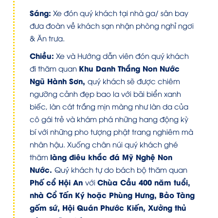
Sáng:
Xe đón quý khách tại nhà ga/ sân bay
đưa đoàn về khách sạn nhận phòng nghỉ ngơi
& Ăn trưa.
Chiều:
Xe và Hướng dẫn viên đón quý khách
Khu Danh Thắng Non Nước
đi thăm quan
Ngũ Hành Sơn,
quý khách sẽ được chiêm
ngưỡng cảnh đẹp bao la với bãi biển xanh
biếc, làn cát trắng mịn màng như làn da của
cô gái trẻ và khám phá những hang động kỳ
bí với những pho tượng phật trang nghiêm mà
nhân hậu. Xuống chân núi quý khách ghé
làng điêu khắc đá Mỹ Nghệ Non
thăm
Nước.
Quý khách tự do bách bộ thăm quan
Phố cổ Hội An
Chùa Cầu 400 năm tuổi,
với
nhà Cổ Tấn Ký hoặc Phùng Hưng, Bảo Tàng
gốm sứ, Hội Quán Phước Kiến, Xưởng thủ