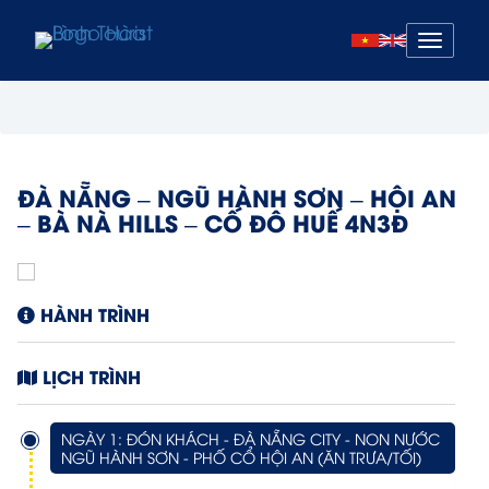
Mở
menu
ĐÀ NẴNG – NGŨ HÀNH SƠN – HỘI AN
– BÀ NÀ HILLS – CỐ ĐÔ HUẾ 4N3Đ
HÀNH TRÌNH
LỊCH TRÌNH
NGÀY 1: ĐÓN KHÁCH - ĐÀ NẴNG CITY - NON NƯỚC
NGŨ HÀNH SƠN - PHỐ CỔ HỘI AN (ĂN TRƯA/TỐI)