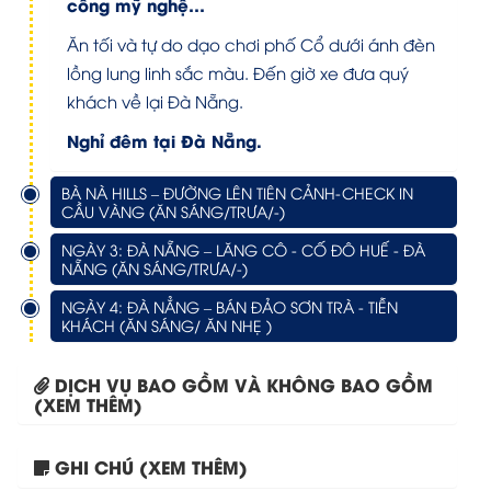
công mỹ nghệ…
Ăn tối và tự do dạo chơi phố Cổ dưới ánh đèn
lồng lung linh sắc màu. Đến giờ xe đưa quý
khách về lại Đà Nẵng.
Nghỉ đêm tại Đà Nẵng.
BÀ NÀ HILLS – ĐƯỜNG LÊN TIÊN CẢNH-CHECK IN
CẦU VÀNG (ĂN SÁNG/TRƯA/-)
NGÀY 3: ĐÀ NẴNG – LĂNG CÔ - CỐ ĐÔ HUẾ - ĐÀ
NẴNG (ĂN SÁNG/TRƯA/-)
NGÀY 4: ĐÀ NẲNG – BÁN ĐẢO SƠN TRÀ - TIỄN
KHÁCH (ĂN SÁNG/ ĂN NHẸ )
DỊCH VỤ BAO GỒM VÀ KHÔNG BAO GỒM
(XEM THÊM)
GHI CHÚ (XEM THÊM)
Tour Đà Nẵng – Ninh...