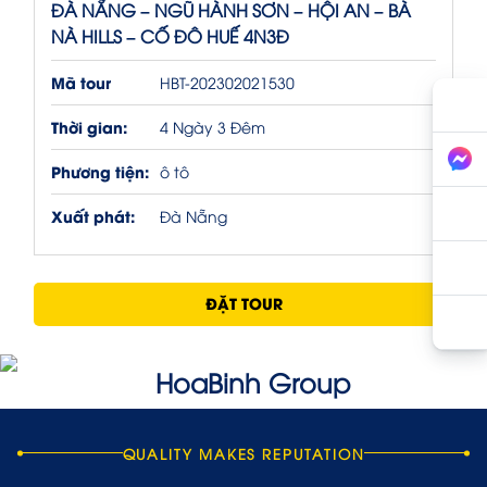
ĐÀ NẴNG – NGŨ HÀNH SƠN – HỘI AN – BÀ
NÀ HILLS – CỐ ĐÔ HUẾ 4N3Đ
Mã tour
HBT-202302021530
Thời gian:
4 Ngày 3 Đêm
Phương tiện:
ô tô
Xuất phát:
Đà Nẵng
ĐẶT TOUR
QUALITY MAKES REPUTATION