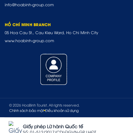
info@hoabinh-group.com
HỒ CHÍ MINH BRANCH
05 Hoa Cau St., Cau Kieu Ward, Ho Chi Minh City
www.hoabinh-group.com
© 2026 HoaBinh Tourist. All rights reserved.
Chính sách bảo mật
Điều khoản sử dụng
Giấy phép Lữ hành Quốc tế
Số: 01-512/2017/CDLQGVN-GP LHQT