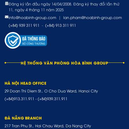
Đăng ký lần đầu ngày 14/04/2008. Đăng ký thay đổi lần thứ
11, ngày 4 tháng 11 năm 2025
info@hoabinh-group.com
|
lan.pham@hoabinh-group.com
(+84) 939 311 911
-
(+84) 913 311 911
HỆ THỐNG VĂN PHÒNG HÒA BÌNH GROUP
HÀ NỘI HEAD OFFICE
29 Doan Thi Diem St., O Cho Dua Ward, Hanoi City
(+84)913.311.911
-
(+84)939.311.911
ĐÀ NẴNG BRANCH
217 Tran Phu St., Hai Chau Ward, Da Nang City