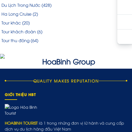
Du Lịch Trong Nước
(428)
Ha Long Cruise
(2)
Tour khác
(20)
Tour khách đoàn
(6)
Tour thu đông
(64)
QUALITY MAKES REPUTATION
GIỚI THIỆU HBT
HOABINH TOURIST
là 1 trong những đơn vị lữ hành và cung cấp
dịch vụ du lịch hàng đầu Việt Nam