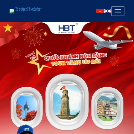
Mở
menu