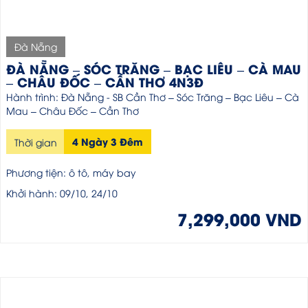
Đà Nẵng
ĐÀ NẴNG – SÓC TRĂNG – BẠC LIÊU – CÀ MAU
– CHÂU ĐỐC – CẦN THƠ 4N3Đ
Hành trình: Đà Nẵng - SB Cần Thơ – Sóc Trăng – Bạc Liêu – Cà
Mau – Châu Đốc – Cần Thơ
4 Ngày 3 Đêm
Thời gian
Phương tiện: ô tô, máy bay
Khởi hành: 09/10, 24/10
7,299,000 VND