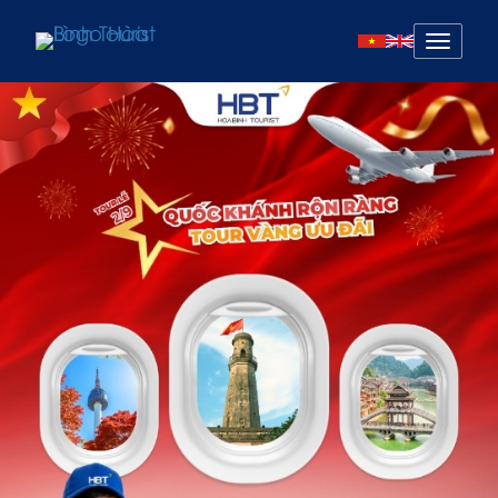
Mở
menu