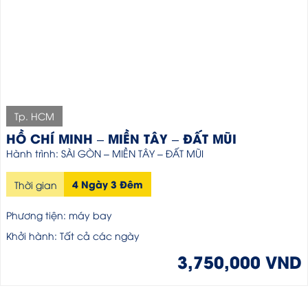
Tp. HCM
HỒ CHÍ MINH – MIỀN TÂY – ĐẤT MŨI
Hành trình: SÀI GÒN – MIỀN TÂY – ĐẤT MŨI
4 Ngày 3 Đêm
Thời gian
Phương tiện: máy bay
Khởi hành: Tất cả các ngày
3,750,000 VND