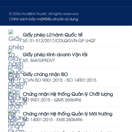
© 2026 HoaBinh Tourist. All rights reserved.
Chính sách bảo mật
Điều khoản sử dụng
Giấy phép Lữ hành Quốc tế
Số: 01-512/2017/CDLQGVN-GP LHQT
Giấy phép Kinh doanh Vận tải
Số: 364/GPXDVT
Giấy chứng nhận ISO
TCVN ISO 9001:2015 - ISO 14001:2015
Chứng nhận Hệ thống Quản lý Chất lượng
ISO 9001:2015 - QMS 2606496
Chứng nhận Hệ thống Quản lý Môi trường
ISO 14001:2015 - EMS 2606496