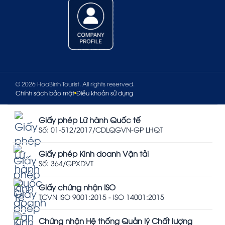
© 2026 HoaBinh Tourist. All rights reserved.
Chính sách bảo mật
Điều khoản sử dụng
Giấy phép Lữ hành Quốc tế
Số: 01-512/2017/CDLQGVN-GP LHQT
Giấy phép Kinh doanh Vận tải
Số: 364/GPXDVT
Giấy chứng nhận ISO
TCVN ISO 9001:2015 - ISO 14001:2015
Chứng nhận Hệ thống Quản lý Chất lượng