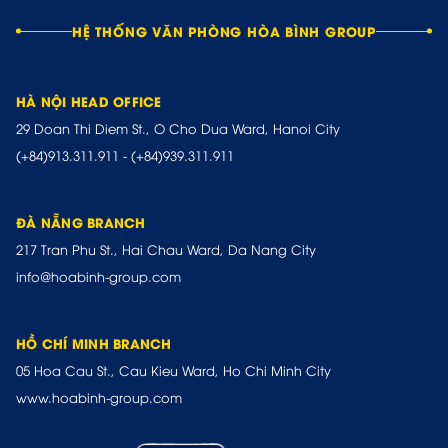
HỆ THỐNG VĂN PHÒNG HÒA BÌNH GROUP
HÀ NỘI HEAD OFFICE
29 Doan Thi Diem St., O Cho Dua Ward, Hanoi City
(+84)913.311.911
-
(+84)939.311.911
ĐÀ NẴNG BRANCH
217 Tran Phu St., Hai Chau Ward, Da Nang City
info@hoabinh-group.com
HỒ CHÍ MINH BRANCH
05 Hoa Cau St., Cau Kieu Ward, Ho Chi Minh City
www.hoabinh-group.com