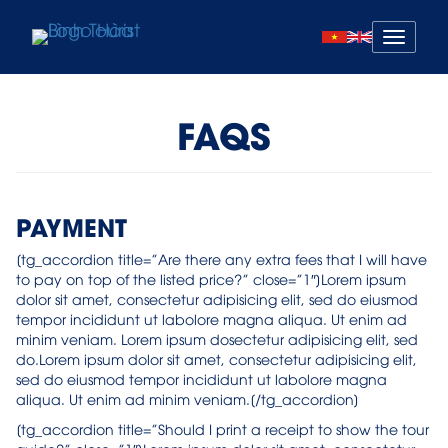
Mở
menu
FAQS
PAYMENT
[tg_accordion title=”Are there any extra fees that I will have
to pay on top of the listed price?” close=”1″]Lorem ipsum
dolor sit amet, consectetur adipisicing elit, sed do eiusmod
tempor incididunt ut labolore magna aliqua. Ut enim ad
minim veniam. Lorem ipsum dosectetur adipisicing elit, sed
do.Lorem ipsum dolor sit amet, consectetur adipisicing elit,
sed do eiusmod tempor incididunt ut labolore magna
aliqua. Ut enim ad minim veniam.[/tg_accordion]
[tg_accordion title=”Should I print a receipt to show the tour