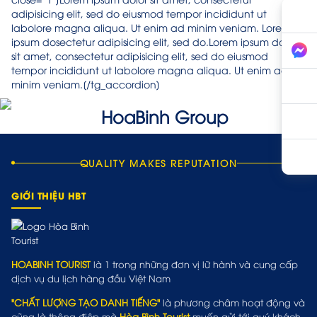
adipisicing elit, sed do eiusmod tempor incididunt ut
labolore magna aliqua. Ut enim ad minim veniam. Lorem
ipsum dosectetur adipisicing elit, sed do.Lorem ipsum dolor
sit amet, consectetur adipisicing elit, sed do eiusmod
tempor incididunt ut labolore magna aliqua. Ut enim ad
minim veniam.[/tg_accordion]
QUALITY MAKES REPUTATION
GIỚI THIỆU HBT
HOABINH TOURIST
là 1 trong những đơn vị lữ hành và cung cấp
dịch vụ du lịch hàng đầu Việt Nam
"CHẤT LƯỢNG TẠO DANH TIẾNG"
là phương châm hoạt động và
cũng là thông điệp mà
Hòa Bình Tourist
muốn gửi tới quý khách