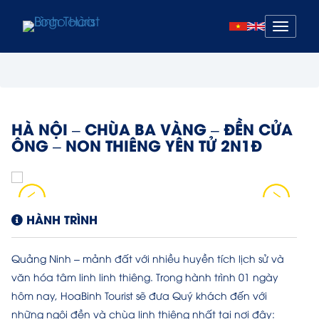
Mở
menu
HÀ NỘI – CHÙA BA VÀNG – ĐỀN CỬA
ÔNG – NON THIÊNG YÊN TỬ 2N1Đ
HÀNH TRÌNH
Quảng Ninh – mảnh đất với nhiều huyền tích lịch sử và
văn hóa tâm linh linh thiêng. Trong hành trình 01 ngày
hôm nay, HoaBinh Tourist sẽ đưa Quý khách đến với
những ngôi đền và chùa linh thiêng nhất tại nơi đây: