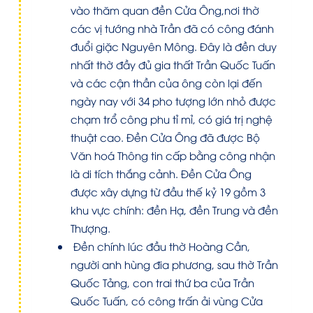
vào thăm quan đền Cửa Ông,nơi thờ
các vị tướng nhà Trần đã có công đánh
đuổi giặc Nguyên Mông. Đây là đền duy
nhất thờ đầy đủ gia thất Trần Quốc Tuấn
và các cận thần của ông còn lại đến
ngày nay với 34 pho tượng lớn nhỏ được
chạm trổ công phu tỉ mỉ, có giá trị nghệ
thuật cao. Đền Cửa Ông đã được Bộ
Văn hoá Thông tin cấp bằng công nhận
là di tích thắng cảnh. Đền Cửa Ông
được xây dựng từ đầu thế kỷ 19 gồm 3
khu vực chính: đền Hạ, đền Trung và đền
Thượng.
Đền chính lúc đầu thờ Hoàng Cần,
người anh hùng đia phương, sau thờ Trần
Quốc Tảng, con trai thứ ba của Trần
Quốc Tuấn, có công trấn ải vùng Cửa