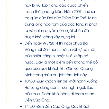
này bị vùi lấp trong các cuộc chiến
tranh thời phong kiến. Năm 2007, nhờ sự
trợ giúp của Đại đức Thích Trúc Thái Minh
cùng lòng hảo tâm của các tăng ni phật
tử và chính quyền nên ngôi chùa đã
được khởi công xây dựng lại.
Đến ngày 9/3/2014 thì ngôi chùa Ba
Vàng mới đã khánh thành với sự có mặt
của nhiều tăng ni phật tử ở khắp cả
nước. Đây là một điểm đến không thể bỏ
qua của quý khách khi đến với Quảng
Ninh trong mùa du lịch tâm linh này.
10h30: Qúy khách lên xe khởi hành xuống
Hạ Long dùng cơm trưa, nghỉ ngơi. Sau
bữa trưa, Đoàn khởi hành đi tham quan
Đền Cửa Ông.
14h00: Đến đền Cửa Ông. Quý khách