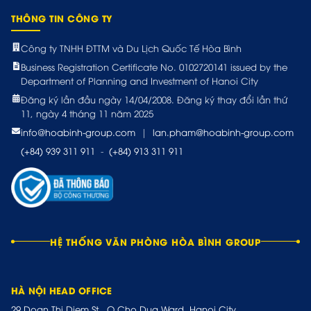
THÔNG TIN CÔNG TY
Công ty TNHH ĐTTM và Du Lịch Quốc Tế Hòa Bình
Business Registration Certificate No. 0102720141 issued by the
Department of Planning and Investment of Hanoi City
Đăng ký lần đầu ngày 14/04/2008. Đăng ký thay đổi lần thứ
11, ngày 4 tháng 11 năm 2025
info@hoabinh-group.com
|
lan.pham@hoabinh-group.com
(+84) 939 311 911
-
(+84) 913 311 911
HỆ THỐNG VĂN PHÒNG HÒA BÌNH GROUP
HÀ NỘI HEAD OFFICE
29 Doan Thi Diem St., O Cho Dua Ward, Hanoi City