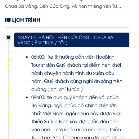
Chùa Ba Vàng, Đền Cửa Ông, và non thiêng Yên Tử….
LỊCH TRÌNH
NGÀY 01: HÀ NỘI – ĐỀN CỬA ÔNG – CHÙA BA
VÀNG ( ĂN: TRƯA / TỐI )
06h00: Xe & hướng dẫn viên HoaBinh
Tourist đón Quý khách tại điểm hẹn khởi
hành chuyến hành trình du xuân đầu
năm. Quý khách dừng nghỉ ăn sáng trên
đường ( chi phí tự túc )
09h00: Xe đưa quý khách đến với chùa
Ba Vàng, ngôi chùa có chính điện lớn
nhất Việt Nam, ngôi chùa này được Đại
Thiền Sư Tuệ Bích xây dựng lần đâu tiên
vào năm 1706 nhằm kéo dài dòng thiền
Trúc Lâm Yên Tử nhưng sau đó ngôi chùa