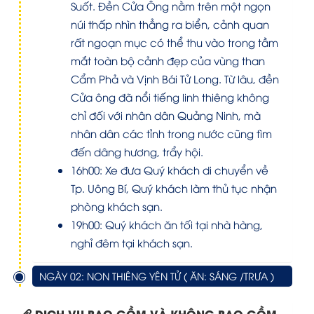
Suốt. Đền Cửa Ông nằm trên một ngọn
núi thấp nhìn thẳng ra biển, cảnh quan
rất ngoạn mục có thể thu vào trong tầm
mắt toàn bộ cảnh đẹp của vùng than
Cẩm Phả và Vịnh Bái Tử Long. Từ lâu, đền
Cửa ông đã nổi tiếng linh thiêng không
chỉ đối với nhân dân Quảng Ninh, mà
nhân dân các tỉnh trong nước cũng tìm
đến dâng hương, trẩy hội.
16h00: Xe đưa Quý khách di chuyển về
Tp. Uông Bí, Quý khách làm thủ tục nhận
phòng khách sạn.
19h00: Quý khách ăn tối tại nhà hàng,
nghỉ đêm tại khách sạn.
NGÀY 02: NON THIÊNG YÊN TỬ ( ĂN: SÁNG /TRƯA )
DỊCH VỤ BAO GỒM VÀ KHÔNG BAO GỒM