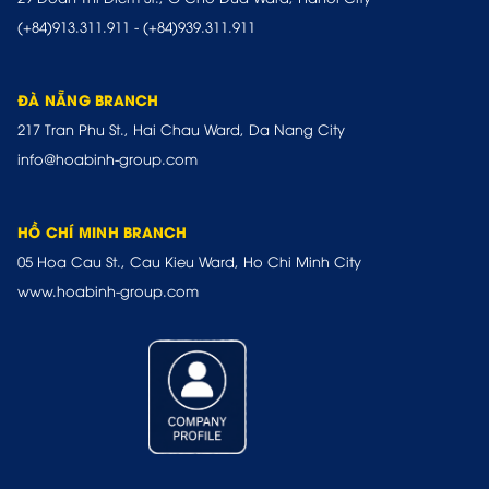
(+84)913.311.911
-
(+84)939.311.911
ĐÀ NẴNG BRANCH
217 Tran Phu St., Hai Chau Ward, Da Nang City
info@hoabinh-group.com
HỒ CHÍ MINH BRANCH
05 Hoa Cau St., Cau Kieu Ward, Ho Chi Minh City
www.hoabinh-group.com