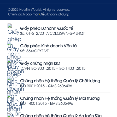
© 2026 HoaBinh Tourist. All rights reserved.
Chính sách bảo mật
Điều khoản sử dụng
Giấy phép Lữ hành Quốc tế
Số: 01-512/2017/CDLQGVN-GP LHQT
Giấy phép Kinh doanh Vận tải
Số: 364/GPXDVT
Giấy chứng nhận ISO
TCVN ISO 9001:2015 - ISO 14001:2015
Chứng nhận Hệ thống Quản lý Chất lượng
ISO 9001:2015 - QMS 2606496
Chứng nhận Hệ thống Quản lý Môi trường
ISO 14001:2015 - EMS 2606496
Chứng nhận hệ thống Quản lý An toàn Sức