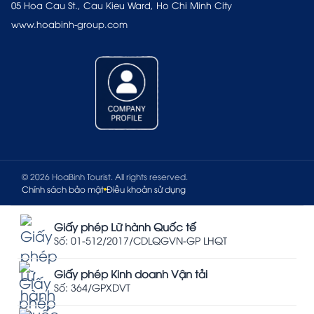
05 Hoa Cau St., Cau Kieu Ward, Ho Chi Minh City
www.hoabinh-group.com
© 2026 HoaBinh Tourist. All rights reserved.
Chính sách bảo mật
Điều khoản sử dụng
Giấy phép Lữ hành Quốc tế
Số: 01-512/2017/CDLQGVN-GP LHQT
Giấy phép Kinh doanh Vận tải
Số: 364/GPXDVT