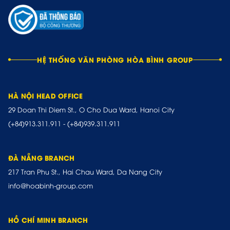
HỆ THỐNG VĂN PHÒNG HÒA BÌNH GROUP
HÀ NỘI HEAD OFFICE
29 Doan Thi Diem St., O Cho Dua Ward, Hanoi City
(+84)913.311.911
-
(+84)939.311.911
ĐÀ NẴNG BRANCH
217 Tran Phu St., Hai Chau Ward, Da Nang City
info@hoabinh-group.com
HỒ CHÍ MINH BRANCH