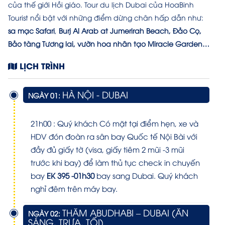
của thế giới Hồi giáo. Tour du lịch Dubai của HoaBinh
Tourist nổi bật với những điểm dừng chân hấp dẫn như:
sa mạc Safari
,
Burj Al Arab at Jumerirah Beach, Đảo Cọ,
Bảo tàng Tương lai, vườn hoa nhân tạo Miracle Garden…
LỊCH TRÌNH
HÀ NỘI - DUBAI
NGÀY 01:
21h00
: Quý khách Có mặt tại điểm hẹn, xe và
HDV đón đoàn ra sân bay Quốc tế Nội Bài với
đầy đủ giấy tờ (visa, giấy tiêm 2 mũi -3 mũi
trước khi bay) để làm thủ tục check in chuyến
bay
EK 395 -01h30
bay sang Dubai. Quý khách
nghỉ đêm trên máy bay.
THĂM ABUDHABI – DUBAI (ĂN
NGÀY 02:
SÁNG, TRƯA, TỐI)