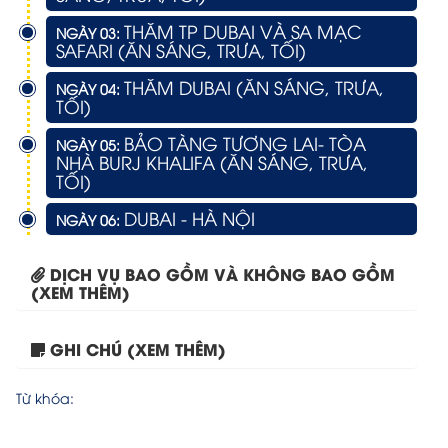
THĂM TP DUBAI VÀ SA MẠC
NGÀY 03:
SAFARI (ĂN SÁNG, TRƯA, TỐI)
THĂM DUBAI (ĂN SÁNG, TRƯA,
NGÀY 04:
TỐI)
BẢO TÀNG TƯƠNG LAI- TÒA
NGÀY 05:
NHÀ BURJ KHALIFA (ĂN SÁNG, TRƯA,
TỐI)
DUBAI - HÀ NỘI
NGÀY 06:
DỊCH VỤ BAO GỒM VÀ KHÔNG BAO GỒM
(XEM THÊM)
GHI CHÚ (XEM THÊM)
Tour Hà Nội – Thượng...
Từ khóa: