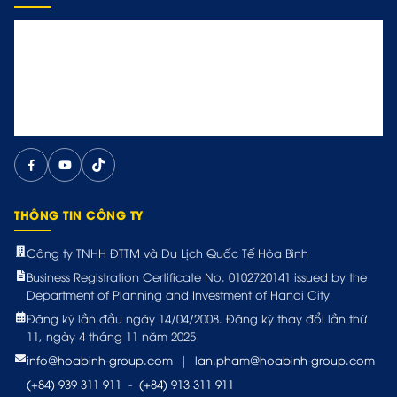
THÔNG TIN CÔNG TY
Công ty TNHH ĐTTM và Du Lịch Quốc Tế Hòa Bình
Business Registration Certificate No. 0102720141 issued by the
Department of Planning and Investment of Hanoi City
Đăng ký lần đầu ngày 14/04/2008. Đăng ký thay đổi lần thứ
11, ngày 4 tháng 11 năm 2025
info@hoabinh-group.com
|
lan.pham@hoabinh-group.com
(+84) 939 311 911
-
(+84) 913 311 911