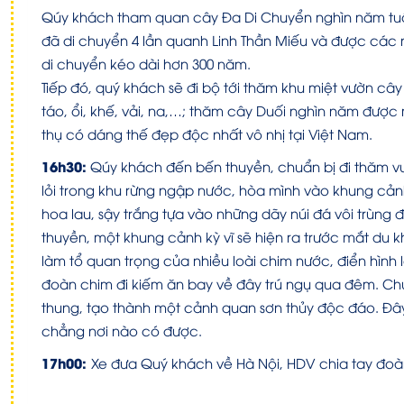
Qúy khách tham quan cây Đa Di Chuyển nghìn năm tuổi
đã di chuyển 4 lần quanh Linh Thần Miếu và được cá
di chuyển kéo dài hơn 300 năm.
Tiếp đó, quý khách sẽ đi bộ tới thăm khu miệt vườn cây 
táo, ổi, khế, vải, na,…; thăm cây Duối nghìn năm được
thụ có dáng thế đẹp độc nhất vô nhị tại Việt Nam.
16h30:
Qúy khách đến bến thuyền, chuẩn bị đi thăm v
lỏi trong khu rừng ngập nước, hòa mình vào khung cản
hoa lau, sậy trắng tựa vào những dãy núi đá vôi trùn
thuyền, một khung cảnh kỳ vĩ sẽ hiện ra trước mắt du 
làm tổ quan trọng của nhiều loài chim nước, điển hình
đoàn chim đi kiếm ăn bay về đây trú ngụ qua đêm. Ch
thung, tạo thành một cảnh quan sơn thủy độc đáo. Đâ
chẳng nơi nào có được.
17h00:
Xe đưa Quý khách về Hà Nội, HDV chia tay đoàn 