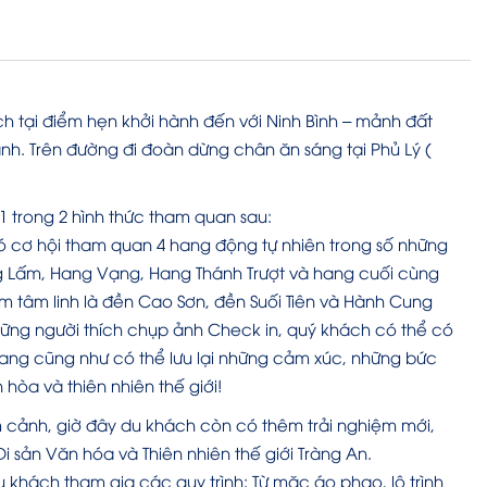
h tại điểm hẹn khởi hành đến với Ninh Bình – mảnh đất
nh. Trên đường đi đoàn dừng chân ăn sáng tại Phủ Lý (
 trong 2 hình thức tham quan sau:
ó cơ hội tham quan 4 hang động tự nhiên trong số những
ng Lấm, Hang Vạng, Hang Thánh Trượt và hang cuối cùng
 tâm linh là đền Cao Sơn, đền Suối Tiên và Hành Cung
hững người thích chụp ảnh Check in, quý khách có thể có
hang cũng như có thể lưu lại những cảm xúc, những bức
 hòa và thiên nhiên thế giới!
m cảnh, giờ đây du khách còn có thêm trải nghiệm mới,
 sản Văn hóa và Thiên nhiên thế giới Tràng An.
 khách tham gia các quy trình: Từ mặc áo phao, lộ trình