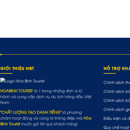
GIỚI THIỆU HBT
HỖ TRỢ K
Chính sách th
HOABINH TOURIST
là 1 trong những đơn vị lữ
Chính sách b
hành và cung cấp dịch vụ du lịch hàng đầu Việt
Chính sách b
Nam
Chính sách gi
"CHẤT LƯỢNG TẠO DANH TIẾNG"
là phương
châm hoạt động và cũng là thông điệp mà
Hòa
Điều kiện và 
Bình Tourist
muốn gửi tới quý khách hàng!
Quy chế hoạt