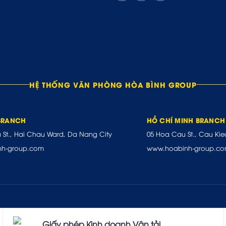
HỆ THỐNG VĂN PHÒNG HÒA BÌNH GROUP
BRANCH
HỒ CHÍ MINH BRANCH
u St., Hai Chau Ward, Da Nang City
05 Hoa Cau St., Cau Kie
nh-group.com
www.hoabinh-group.c
Giấy phép Kinh doanh Vận tải