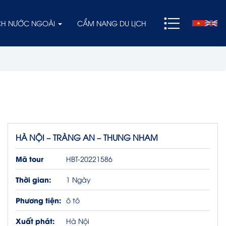
ỊCH NƯỚC NGOÀI
CẨM NANG DU LỊCH
HÀ NỘI – TRÀNG AN – THUNG NHAM
Mã tour
HBT-20221586
Thời gian:
1 Ngày
Phương tiện:
ô tô
Xuất phát:
Hà Nội