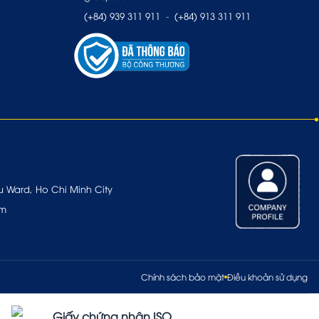
(+84) 939 311 911
-
(+84) 913 311 911
u Ward, Ho Chi Minh City
om
Chính sách bảo mật
Điều khoản sử dụng
Giấy chứng nhận ISO