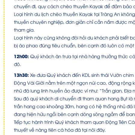
chuyến đi, quy cách chèo thuyền Kayak để đảm bảo a
Loại hình du lịch chèo thuyền Kayak tại Tràng An khôn
thuyền chuyên nghiệp, đơn giản chỉ cần nắm được mộ
tham gia.
Loại hình này cũng không đòi hỏi du khách phải biết bơi
bị áo phao đúng tiêu chuẩn, bên cạnh đó luôn có một 
12h00:
Quý khách ăn trưa tại nhà hàng thưởng thức c
đô.
13h30:
Xe đưa Quý khách đến KDL sinh thái Vườn chim
Động Vái Giời nằm trên một ngọn núi cao, động rộng 
nhũ đá lung linh huyền ảo được ví như: “Trần gian, Địa
Sau đó quý khách di chuyển đi tham quan hang Bụt là m
trần hang cao khoảng 30m, hang có hệ thống nhũ đá lu
đang hiện hữu ngồi bên cạnh dòng sông ngầm để ban 
Tiếp tục hành trình Quý khách tham quan Động Tiên Cá
thuyết về nàng tiên cá hóa đá tại nôi đây.