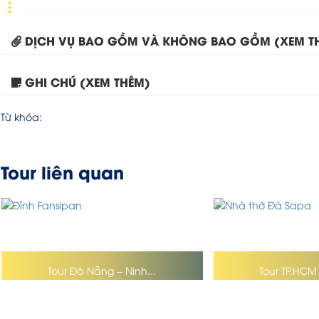
DỊCH VỤ BAO GỒM VÀ KHÔNG BAO GỒM (XEM T
GHI CHÚ (XEM THÊM)
Từ khóa:
Tour liên quan
Tour Đà Nẵng – Ninh...
Tour TP.HCM 