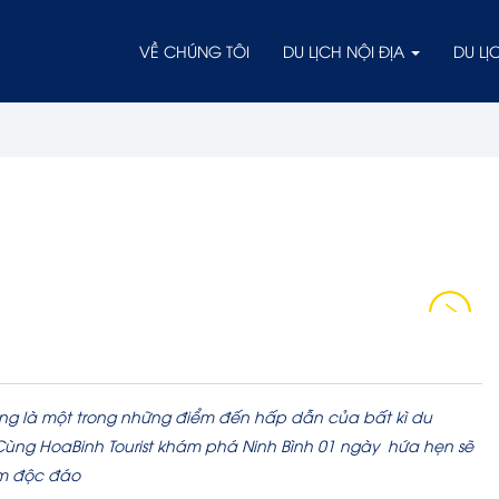
VỀ CHÚNG TÔI
DU LỊCH NỘI ĐỊA
DU L
ng là một trong những điểm đến hấp dẫn của bất kì du
Cùng HoaBinh Tourist khám phá Ninh Bình 01 ngày hứa hẹn sẽ
ệm độc đáo