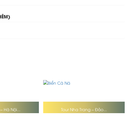
HÊM)
– Hà Nội...
Tour Nha Trang – Đảo...