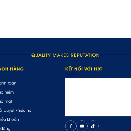
QUALITY MAKES REPUTATION
HÁCH HÀNG
KẾT NỐI VỚI HBT
anh toán
ảo hiểm
ảo mật
ải quyết khiếu nại
điều khoản
 động