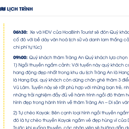
LỊCH TRÌNH
06h30:
Xe và HDV của HoaBinh Tourist sẽ đón Quý khác
cố đô với bề dày văn hoá lịch sử và danh lam thắng cả
chi phí tự túc)
09h00:
Quý khách thăm Tràng An Quý khách lựa chọn 1
1) Ngồi thuyền ngắm cảnh: Với tuyến này quý khách c
hang động đẹp nhất trong khu du lịch Tràng An là Ha
là Hang Đại, quý khách còn dừng chân ghé thăm 3 điểm
Vũ Lâm. Tuyến này sẽ rất phù hợp với những bạn trẻ, n
những trải nghiệm đầy đủ về hành trình ngồi đò thăm 
hình đẹp trong hành trình về thăm Tràng An – Di sản văn
2) Tự chèo Kayak: Bên cạnh loại hình ngồi thuyền ngắ
đó là tự chèo thuyền Kayak ngắm vẻ đẹp hùng vĩ của Di
Trước khi xuống thuyền, các nhân viên sẽ hướng dẫn du