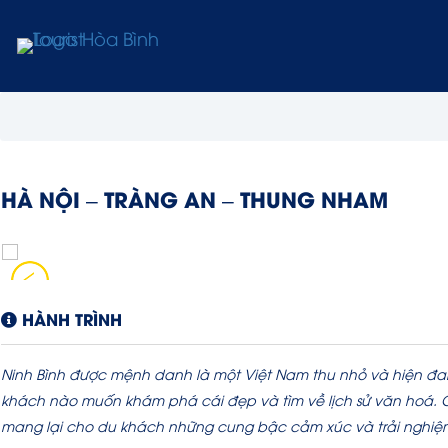
HÀ NỘI – TRÀNG AN – THUNG NHAM
HÀNH TRÌNH
Ninh Bình được mệnh danh là một Việt Nam thu nhỏ và hiện đa
khách nào muốn khám phá cái đẹp và tìm về lịch sử văn hoá. 
mang lại cho du khách những cung bậc cảm xúc và trải nghi