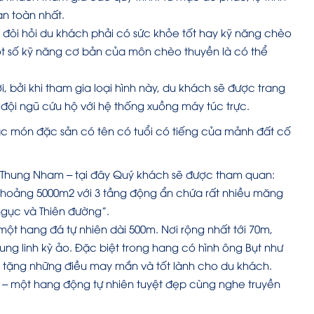
n toàn nhất.
g đòi hỏi du khách phải có sức khỏe tốt hay kỹ năng chèo
t số kỹ năng cơ bản của môn chèo thuyền là có thể
, bởi khi tham gia loại hình này, du khách sẽ được trang
đội ngũ cứu hộ với hệ thống xuồng máy túc trực.
ác món đặc sản có tên có tuổi có tiếng của mảnh đất cố
 Thung Nham – tại đây Quý khách sẽ được tham quan:
khoảng 5000m2 với 3 tầng động ẩn chứa rất nhiều măng
 ngục và Thiên đường”.
ột hang đá tự nhiên dài 500m. Nơi rộng nhất tới 70m,
ng linh kỳ ảo. Đặc biệt trong hang có hình ông Bụt như
tặng những điều may mắn và tốt lành cho du khách.
 – một hang động tự nhiên tuyệt đẹp cùng nghe truyền