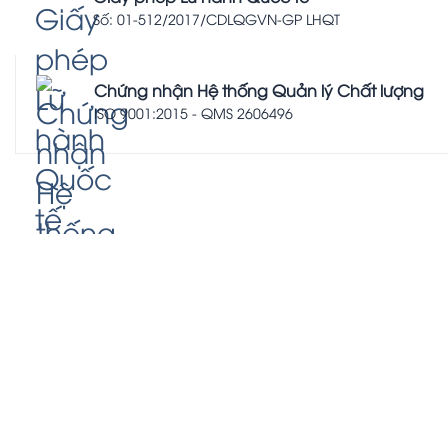
Số: 01-512/2017/CDLQGVN-GP LHQT
Chứng nhận Hệ thống Quản lý Chất lượng
ISO 9001:2015 - QMS 2606496