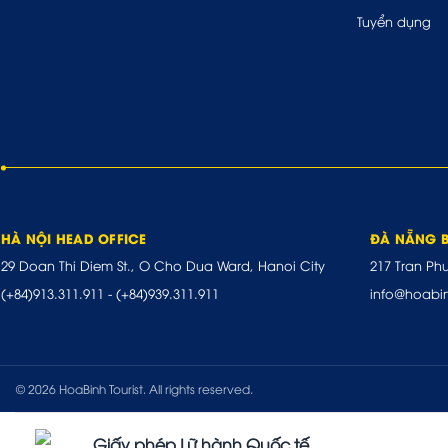
Tuyển dụng
HÀ NỘI HEAD OFFICE
ĐÀ NẴNG 
29 Doan Thi Diem St., O Cho Dua Ward, Hanoi City
217 Tran Ph
(+84)913.311.911
-
(+84)939.311.911
info@hoabi
© 2026 HoaBinh Tourist. All rights reserved.
Giấy phép Lữ hành Quốc tế