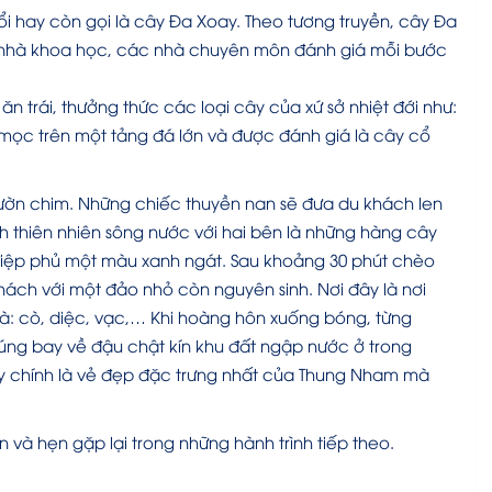
 hay còn gọi là cây Đa Xoay. Theo tương truyền, cây Đa
c nhà khoa học, các nhà chuyên môn đánh giá mỗi bước
ăn trái, thưởng thức các loại cây của xứ sở nhiệt đới như:
 mọc trên một tảng đá lớn và được đánh giá là cây cổ
ườn chim. Những chiếc thuyền nan sẽ đưa du khách len
h thiên nhiên sông nước với hai bên là những hàng cây
g điệp phủ một màu xanh ngát. Sau khoảng 30 phút chèo
khách với một đảo nhỏ còn nguyên sinh. Nơi đây là nơi
 là: cò, diệc, vạc,… Khi hoàng hôn xuống bóng, từng
úng bay về đậu chật kín khu đất ngập nước ở trong
y chính là vẻ đẹp đặc trưng nhất của Thung Nham mà
và hẹn gặp lại trong những hành trình tiếp theo.