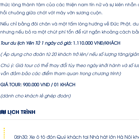
thức lòng thành tâm của các thiện nam tín nữ và sự kiên nh
hồi chuông giữa chót vót mây vờn sương cuộn.
Nếu chỉ bằng đôi chân và một tấm lòng hướng về Đức Phật, du 
nhưng nếu bỏ ra một chút phí tổn để rút ngắn khoảng cách bằn
Tour du lịch Yên Tử 1 ngày có giá:
1.110.000
VNĐ/KHÁCH
( Áp dụng cho đoàn từ 20 khách trở lên/ nếu số lượng tăng/giảm
Chú ý: Giá tour có thể thay đổi tùy theo ngày khởi hành và số
vẫn đảm bảo các điểm tham quan trong chương trình)
GIÁ TOUR:
900.000
VND / 01 KHÁCH
(dành cho khách lẻ ghép đoàn)
LỊCH TRÌNH
06h30: Xe ô tô đón Quý khách tại Nhà hát lớn Hà Nội khở