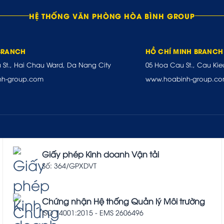
HỆ THỐNG VĂN PHÒNG HÒA BÌNH GROUP
BRANCH
HỒ CHÍ MINH BRANCH
u St., Hai Chau Ward, Da Nang City
05 Hoa Cau St., Cau Kie
nh-group.com
www.hoabinh-group.c
Giấy phép Kinh doanh Vận tải
Số: 364/GPXDVT
Chứng nhận Hệ thống Quản lý Môi trường
ISO 14001:2015 - EMS 2606496