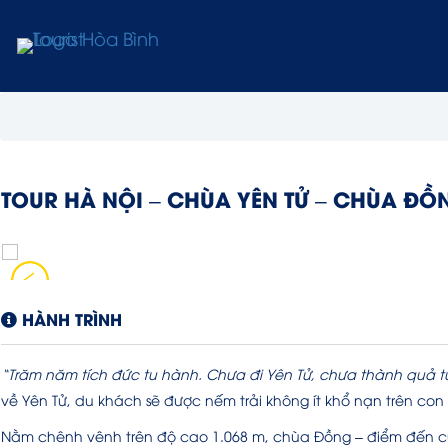
TOUR HÀ NỘI – CHÙA YÊN TỬ – CHÙA ĐỒ
HÀNH TRÌNH
“Trăm năm tích đức tu hành. Chưa đi Yên Tử, chưa thành quả t
về Yên Tử, du khách sẽ được nếm trải không ít khổ nạn trên co
Nằm chênh vênh trên độ cao 1.068 m, chùa Đồng – điểm đến cuố