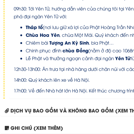
09h30: Tới Yên Tử, hướng dẫn viên của chúng tôi tại Y
phá đại ngàn Yên Tử với:
Tháp tổ
(nơi lưu giữ xá lợi của Phật Hoàng Trần N
Chùa Hoa Yên
, chùa Một Mái. Quý khách đến nh
Tượng An Kỳ Sinh
Chiêm bái
, bia Phật…
chùa Đồng
Chinh phục đỉnh
(nằm ở độ cao 1068m
Yên Tử
Lễ Phật và thưởng ngoạn cảnh đại ngàn
t
12h30-13h00: Ăn trưa tại nhà hàng dưới chân núi với c
14h00: Quý khách lên xe về Hà Nội.
17h00: Về đến Nhà hát lớn Hà Nội. Kết thúc chương trình
DỊCH VỤ BAO GỒM VÀ KHÔNG BAO GỒM (XEM T
GHI CHÚ (XEM THÊM)