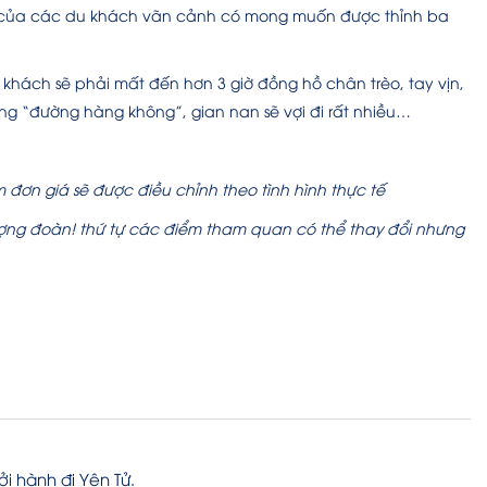
ẫn của các du khách vãn cảnh có mong muốn được thỉnh ba
khách sẽ phải mất đến hơn 3 giờ đồng hồ chân trèo, tay vịn,
g “đường hàng không”, gian nan sẽ vợi đi rất nhiều…
 đơn giá sẽ được điều chỉnh theo tình hình thực tế
 lượng đoàn! thứ tự các điểm tham quan có thể thay đổi nhưng
i hành đi Yên Tử.