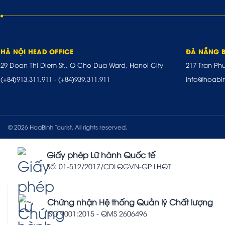
HÀ NỘI HEAD OFFICE
ĐÀ NẴNG 
29 Doan Thi Diem St., O Cho Dua Ward, Hanoi City
217 Tran Ph
(+84)913.311.911
-
(+84)939.311.911
info@hoabi
© 2026 HoaBinh Tourist. All rights reserved.
Giấy phép Lữ hành Quốc tế
Số: 01-512/2017/CDLQGVN-GP LHQT
Chứng nhận Hệ thống Quản lý Chất lượng
ISO 9001:2015 - QMS 2606496