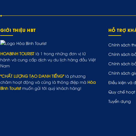
GIỚI THIỆU HBT
HỖ TRỢ K
Chính sách th
HOABINH TOURIST
là 1 trong những đơn vị lữ
Chính sách b
hành và cung cấp dịch vụ du lịch hàng đầu Việt
Chính sách b
Nam
Chính sách gi
"CHẤT LƯỢNG TẠO DANH TIẾNG"
là phương
châm hoạt động và cũng là thông điệp mà
Hòa
Điều kiện và 
Bình Tourist
muốn gửi tới quý khách hàng!
Quy chế hoạt
Tuyển dụng