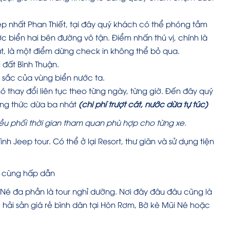
 nhất Phan Thiết, tại đây quý khách có thể phóng tầm
 biển hai bên đường vô tận. Điểm nhấn thú vị, chính là
, là một điểm dừng check in không thể bỏ qua.
 đất Bình Thuận.
sắc của vùng biển nước ta.
ó thay đổi liên tục theo từng ngày, từng giờ. Đến đây quý
ởng thức dừa ba nhát
(chi phí trượt cát, nước dừa tự túc)
điều phối thời gian tham quan phù hợp cho từng xe.
 Jeep tour. Có thể ở lại Resort, thư giãn và sử dụng tiện
ô cùng hấp dẫn
ũi Né đa phần là tour nghỉ dưỡng. Nơi đây đâu đâu cũng là
hải sản giá rẻ bình dân tại Hòn Rơm, Bờ kè Mũi Né hoặc