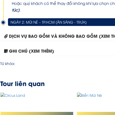
Hoặc quý khách có thể thay đổi không khí lựa chọn ch
túc)
.
NGÀY 2: MŨI NÉ – TP.HCM (ĂN SÁNG - TRƯA)
DỊCH VỤ BAO GỒM VÀ KHÔNG BAO GỒM (XEM T
GHI CHÚ (XEM THÊM)
Từ khóa:
Tour liên quan