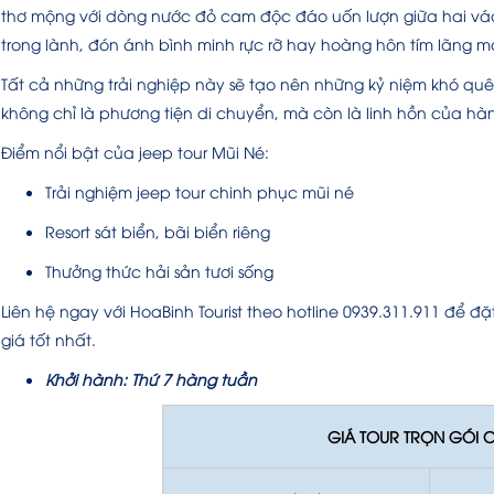
thơ mộng với dòng nước đỏ cam độc đáo uốn lượn giữa hai vách
trong lành, đón ánh bình minh rực rỡ hay hoàng hôn tím lãng mạ
Tất cả những trải nghiệp này sẽ tạo nên những kỷ niệm khó qu
không chỉ là phương tiện di chuyển, mà còn là linh hồn của hà
Điểm nổi bật của jeep tour Mũi Né:
Trải nghiệm jeep tour chinh phục mũi né
Resort sát biển, bãi biển riêng
Thưởng thức hải sản tươi sống
Liên hệ ngay với HoaBinh Tourist theo hotline 0939.311.911 để 
giá tốt nhất.
Khởi hành: Thứ 7 hàng tuần
GIÁ TOUR TRỌN GÓI 