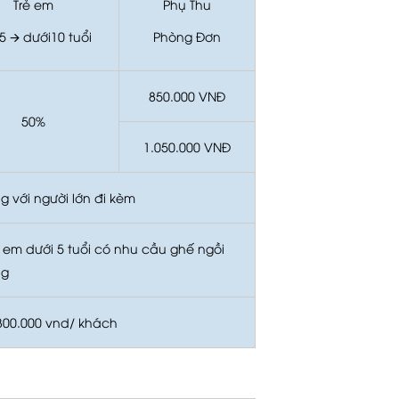
Trẻ em
Phụ Thu
05
🡪
dưới10 tuổi
Phòng Đơn
850.000 VNĐ
50%
1.050.000 VNĐ
g với người lớn đi kèm
ẻ em dưới 5 tuổi có nhu cầu ghế ngồi
ng
300.000 vnd/ khách