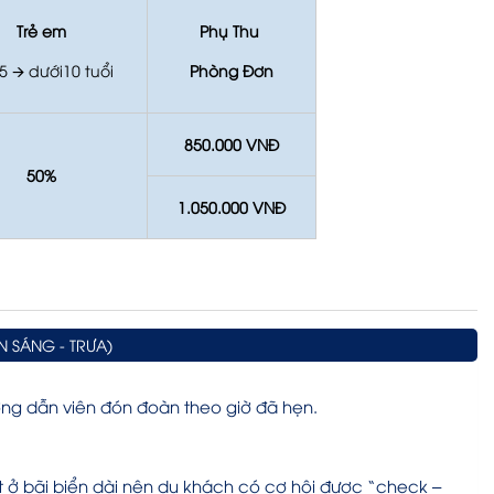
Trẻ em
Phụ Thu
05
🡪
dưới10 tuổi
Phòng Đơn
850.000 VNĐ
50%
1.050.000 VNĐ
ĂN SÁNG - TRƯA)
ớng dẫn viên đón đoàn theo giờ đã hẹn.
t ở bãi biển dài nên du khách có cơ hội được “check –