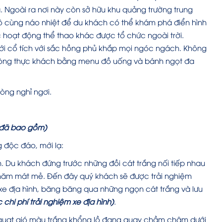
. Ngoài ra nơi này còn sở hữu khu quảng trường trung
 vô cùng náo nhiệt để du khách có thể khám phá điển hình
hoạt động thể thao khác được tổ chức ngoài trời.
iới cổ tích với sắc hồng phủ khắp mọi ngóc ngách. Không
 lòng thực khách bằng menu đồ uống và bánh ngọt đa
òng nghỉ ngơi.
í đã bao gồm)
 độc đáo, mới lạ:
. Du khách đứng trước những đồi cát trắng nối tiếp nhau
năm mát mẻ. Đến đây quý khách sẽ được trải nghiệm
xe địa hình, băng băng qua những ngọn cát trắng và lưu
c chi phí trải nghiệm xe địa hình)
.
uạt gió màu trắng khổng lồ đang quay chầm chậm dưới