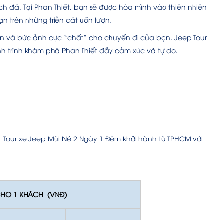
 đá. Tại Phan Thiết, bạn sẽ được hòa mình vào thiên nhiên
n trên những triền cát uốn lượn.
ên và bức ảnh cực “chất” cho chuyến đi của bạn. Jeep Tour
nh trình khám phá Phan Thiết đầy cảm xúc và tự do.
đặt Tour xe Jeep Mũi Né 2 Ngày 1 Đêm khởi hành từ TPHCM với
CHO 1 KHÁCH (VNĐ)