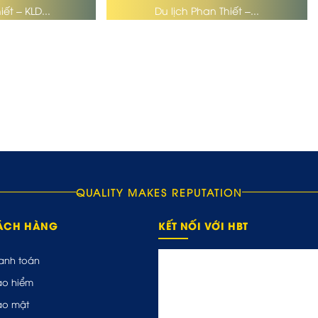
ết – KLD...
Du lịch Phan Thiết –...
QUALITY MAKES REPUTATION
HÁCH HÀNG
KẾT NỐI VỚI HBT
anh toán
ảo hiểm
ảo mật