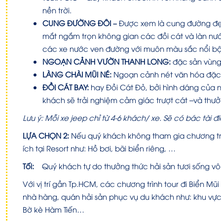
nền trời.
CUNG ĐƯỜNG ĐÔI
–
Được xem là cung đường đẹp
mắt ngắm trọn không gian các đồi cát và làn nước
các xe nước ven đường với muôn màu sắc nổi bật
NGOẠN CẢNH VƯỜN THANH LONG:
đặc sản vùng
LÀNG CHÀI MŨI NÉ:
Ngoạn cảnh nét văn hóa đặc 
ĐỒI CÁT BAY:
hay Đồi Cát Đỏ, bởi hình dáng của n
khách sẽ trải nghiệm cảm giác trượt cát –và thư
Lưu ý: Mỗi xe jeep chỉ từ 4-6 khách/ xe. Sẽ có bác tài 
LỰA CHỌN 2:
Nếu quý khách không tham gia chương trình
ích tại Resort như: Hồ bơi, bãi biển riêng, …
Tối:
Quý khách tự do thưởng thức hải sản tươi sống v
Với vị trí gần Tp.HCM, các chương trình tour đi Biển M
nhà hàng, quán hải sản phục vụ du khách như: khu vực 
Bờ kè Hàm Tiến…