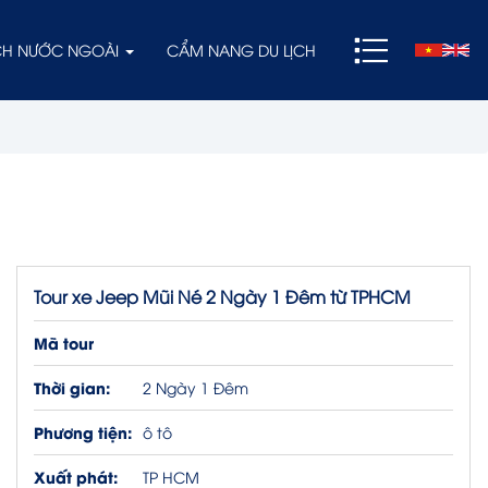
ỊCH NƯỚC NGOÀI
CẨM NANG DU LỊCH
Tour xe Jeep Mũi Né 2 Ngày 1 Đêm từ TPHCM
Mã tour
Thời gian:
2 Ngày 1 Đêm
Phương tiện:
ô tô
Xuất phát:
TP HCM