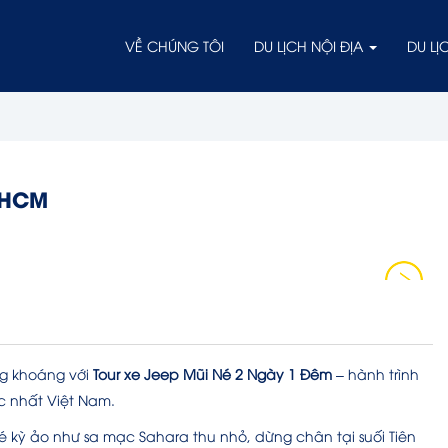
VỀ CHÚNG TÔI
DU LỊCH NỘI ĐỊA
DU L
PHCM
ng khoáng với
Tour xe Jeep Mũi Né
2 Ngày 1 Đêm
– hành trình
c nhất Việt Nam.
 kỳ ảo như sa mạc Sahara thu nhỏ, dừng chân tại suối Tiên