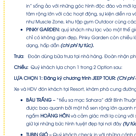
in” sống ảo với những góc hình độc đáo và mới lạ
tâm rộng lớn với các hoạt động, sự kiện diễn ra
như Muscle Zone, khu tập gym Outdoor cùng các 
PINKY GARDEN:
quý khách như lạc vào một thế g
chỉ có không gian đẹp, Pinky Garden còn chiều
dạng, hấp dẫn
(chi phí tự túc).
Trưa
:
Đoàn dùng bữa trưa tại nhà hàng. Đoàn nhận ph
Chiều:
Quý khách lựa chọn 1 trong 2 Option sau:
LỰA CHỌN 1: Đăng ký chương trình
JEEP TOUR:
(Chi ph
Xe và HDV đón khách tại Resort, khám phá cung đường
BÀU TRẮNG
–
“tiểu sa mạc Sahara” đất Bình Thuận
được bao quanh bởi một hồ sen rộng lớn quanh 
ngắm
HOÀNG HÔN
và cảm giác mới lạ cùng với 
giữ lại những bức hình tuyệt đẹp tại nơi đây
(tự tú
TUBIN GIÓ
–
Quý khách check in với
những cánh q