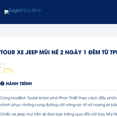
TOUR XE JEEP MŨI NÉ 2 NGÀY 1 ĐÊM TỪ T
HÀNH TRÌNH
Cùng HoaBinh Tourist khám phá Phan Thiết theo cách đầy phó
chinh phục những cung đường cát vàng rực rỡ và hoang sơ bậ
Chiếc xe jeep mui trần sẽ đưa bạn băng qua đồi cát bay Mũi Né