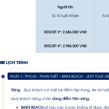
Người lớn
Từ 10 tuổi trở lên
Từ 
RESORT 3*: 2.586.000 VNĐ
RESORT 4*: 2.986.000 VNĐ
LỊCH TRÌNH
NGÀY 1: TPHCM – PHAN THIẾT – BIKINI BEACH – JEEP TOUR (
Sáng
:
Quý khách có mặt tại điểm tập trung. Xe và hư
Quý khách dừng chân
dùng điểm tâm
sáng.
BIKINI BEACH
sở hữu các iconic khổng lồ được đặ