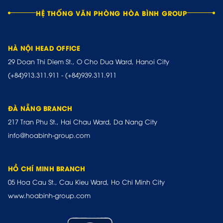
HỆ THỐNG VĂN PHÒNG HÒA BÌNH GROUP
HÀ NỘI HEAD OFFICE
29 Doan Thi Diem St., O Cho Dua Ward, Hanoi City
(+84)913.311.911
-
(+84)939.311.911
ĐÀ NẴNG BRANCH
217 Tran Phu St., Hai Chau Ward, Da Nang City
info@hoabinh-group.com
HỒ CHÍ MINH BRANCH
05 Hoa Cau St., Cau Kieu Ward, Ho Chi Minh City
www.hoabinh-group.com