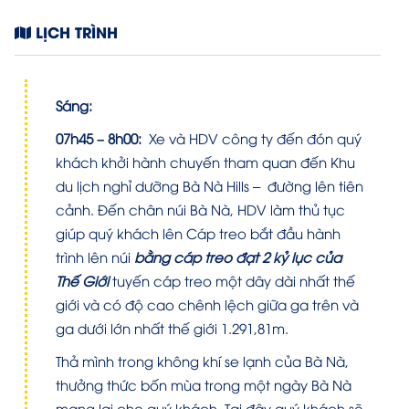
LỊCH TRÌNH
Sáng:
07h45 – 8h00
:
Xe và
HDV công ty đến
đón quý
khách khởi hành chuyến tham quan đến Khu
du lịch nghỉ dưỡng Bà Nà Hills – đường lên tiên
cảnh. Đến chân núi Bà Nà, HDV làm thủ tục
giúp quý khách lên Cáp treo bắt đầu hành
trình lên núi
bằng cáp treo đạt 2 kỷ lục của
Thế Giới
tuyến cáp treo một dây dài nhất thế
giới và có độ cao chênh lệch giữa ga trên và
ga dưới lớn nhất thế giới 1.291,81m.
Thả mình trong không khí se lạnh của Bà Nà,
thưởng thức bốn mùa trong một ngày Bà Nà
mang lại cho quý khách. Tại đây quý khách sẽ