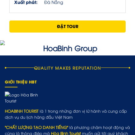
Xuất phát:
Đà Nẵng
ĐẶT TOUR
QUALITY MAKES REPUTATION
GIỚI THIỆU HBT
HOABINH TOURIST
là 1 trong những đơn vị lữ hành và cung cấp
dịch vụ du lịch hàng đầu Việt Nam
"CHẤT LƯỢNG TẠO DANH TIẾNG"
là phương châm hoạt động và
cũng là thông điệp mà
Hòa Bình Tourist
muốn gửi tới quý khách