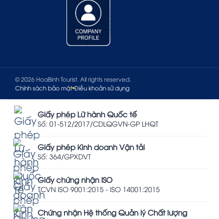
© 2026 HoaBinh Tourist. All rights reserved.
Chính sách bảo mật
Điều khoản sử dụng
Giấy phép Lữ hành Quốc tế
Số: 01-512/2017/CDLQGVN-GP LHQT
Giấy phép Kinh doanh Vận tải
Số: 364/GPXDVT
Giấy chứng nhận ISO
TCVN ISO 9001:2015 - ISO 14001:2015
Chứng nhận Hệ thống Quản lý Chất lượng