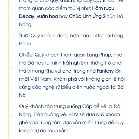
tham quan các điểm thú vị như:
Hầm rượu
Debay
,
vườn hoa
hay
Chùa Linh Ứng 2
của Đà
Nẵng.
Trưa
:
Quý khách dùng bữa trưa buffet tại Làng
Pháp
.
Chiều
:
Quý khách tham quan Làng Pháp, nhà
thờ Đá hay tự mình trải nghiệm những trò chơi
thú vị trong Khu vui chơi trong nhà
Fantasy
lớn
nhất Việt Nam. Khám phá với không gian lễ hội
cùng các nghệ sỹ biểu diễn nước ngoài tại Bà
Nà
Quý khách tập trung xuống Cáp để về lại Đà
Nẵng. Trên đường về, HDV sẽ đưa quý khách
ghé vào Trung tâm đặc sản miền Trung để quý
khách tự do mua sắm.