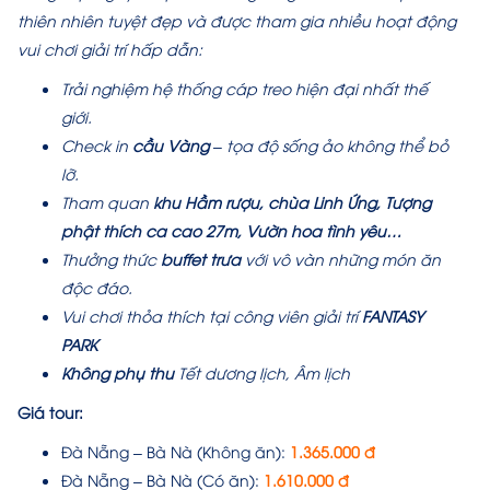
thiên nhiên tuyệt đẹp và được tham gia nhiều hoạt động
vui chơi giải trí hấp dẫn:
Trải nghiệm hệ thống cáp treo hiện đại nhất thế
giới.
Check in
cầu Vàng
– tọa độ sống ảo không thể bỏ
lỡ.
Tham quan
khu Hầm rượu, chùa Linh Ứng, Tượng
phật thích ca cao 27m, Vườn hoa tình yêu…
Thưởng thức
buffet trưa
với vô vàn những món ăn
độc đáo.
Vui chơi thỏa thích tại công viên giải trí
FANTASY
PARK
Không phụ thu
Tết dương lịch, Âm lịch
Giá tour:
Đà Nẵng – Bà Nà (Không ăn):
1.365.000 đ
Đà Nẵng – Bà Nà (Có ăn):
1.610.000 đ