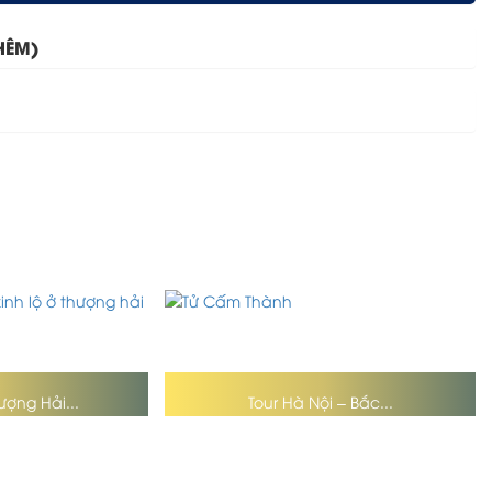
HÊM)
ượng Hải...
Tour Hà Nội – Bắc...