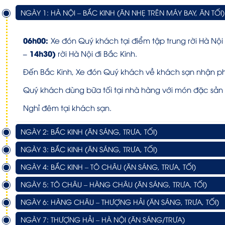
NGÀY 1: HÀ NỘI – BẮC KINH (ĂN NHẸ TRÊN MÁY BAY, ĂN TỐI)
06h00:
Xe đón Quý khách tại điểm tập trung rời Hà Nội
– 14h30)
rời Hà Nội đi Bắc Kinh.
Đến Bắc Kinh, Xe đón Quý khách về khách sạn nhận p
Quý khách dùng bữa tối tại nhà hàng với món đặc sản
Nghỉ đêm tại khách sạn.
NGÀY 2: BẮC KINH (ĂN SÁNG, TRƯA, TỐI)
NGÀY 3: BẮC KINH (ĂN SÁNG, TRƯA, TỐI)
NGÀY 4: BẮC KINH – TÔ CHÂU (ĂN SÁNG, TRƯA, TỐI)
NGÀY 5: TÔ CHÂU – HÀNG CHÂU (ĂN SÁNG, TRƯA, TỐI)
NGÀY 6: HÀNG CHÂU – THƯỢNG HẢI (ĂN SÁNG, TRƯA, TỐI)
NGÀY 7: THƯỢNG HẢI – HÀ NỘI (ĂN SÁNG/TRƯA)