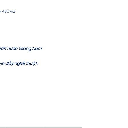
irlines
trấn nước Giang Nam
-in đầy nghệ thuật.