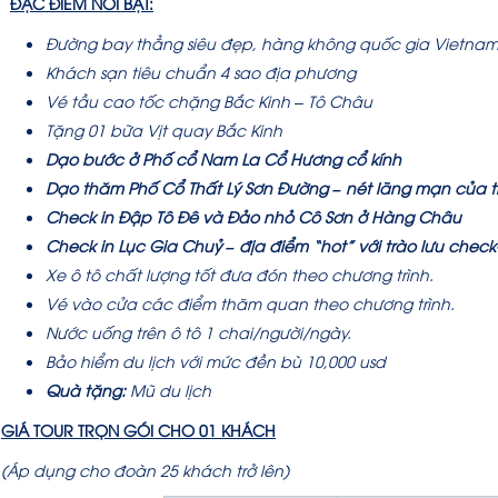
ĐẶC ĐIỂM NỔI BẬT:
Đường bay thẳng siêu đẹp, hàng không quốc gia Vietnam A
Khách sạn tiêu chuẩn 4 sao địa phương
Vé tầu cao tốc chặng Bắc Kinh – Tô Châu
Tặng 01 bữa Vịt quay Bắc Kinh
Dạo bước ở Phố cổ Nam La Cổ Hương cổ kính
Dạo thăm Phố Cổ Thất Lý Sơn Đường – nét lãng mạn của 
Check in Đập Tô Đê và Đảo nhỏ Cô Sơn ở Hàng Châu
Check in Lục Gia Chuỷ – địa điểm “hot” với trào lưu check
Xe ô tô chất lượng tốt đưa đón theo chương trình.
Vé vào cửa các điểm thăm quan theo chương trình.
Nước uống trên ô tô 1 chai/người/ngày.
Bảo hiểm du lịch với mức đền bù 10,000 usd
Quà tặng:
Mũ du lịch
GIÁ TOUR TRỌN GÓI CHO 01 KHÁCH
(Áp dụng cho đoàn 25 khách trở lên)