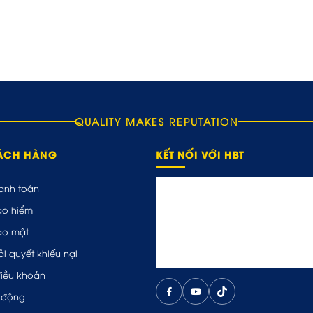
QUALITY MAKES REPUTATION
HÁCH HÀNG
KẾT NỐI VỚI HBT
anh toán
ảo hiểm
ảo mật
ải quyết khiếu nại
điều khoản
 động