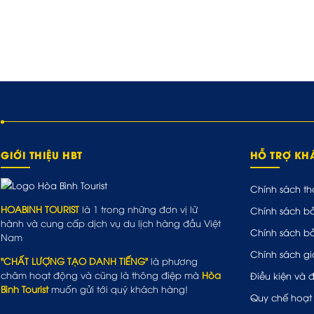
GIỚI THIỆU HBT
HỖ TRỢ K
Chính sách th
HOABINH TOURIST
là 1 trong những đơn vị lữ
Chính sách b
hành và cung cấp dịch vụ du lịch hàng đầu Việt
Chính sách b
Nam
Chính sách gi
"CHẤT LƯỢNG TẠO DANH TIẾNG"
là phương
châm hoạt động và cũng là thông điệp mà
Hòa
Điều kiện và 
Bình Tourist
muốn gửi tới quý khách hàng!
Quy chế hoạt