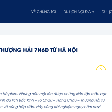
VỀ CHÚNG TÔI
DU LỊCH NỘI ĐỊA
DU L
THƯỢNG HẢI 7N6Đ TỪ HÀ NỘI
 bộ phim. Nhưng nếu một lần được chứng kiến tận mắt, bạn
rình du lịch Bắc Kinh – Tô Châu – Hàng Châu – Thượng Hải từ
m vô cùng hấp dẫn. Hãy cùng trải nghiệm ngay hôm nay!