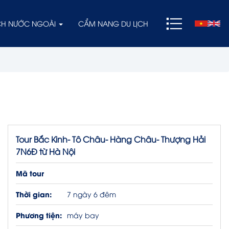
ỊCH NƯỚC NGOÀI
CẨM NANG DU LỊCH
Tour Bắc Kinh- Tô Châu- Hàng Châu- Thượng Hải
7N6Đ từ Hà Nội
Mã tour
Thời gian:
7 ngày 6 đêm
Phương tiện:
máy bay