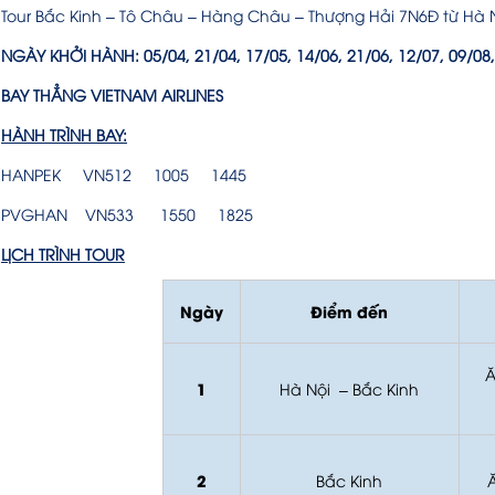
Tour Bắc Kinh – Tô Châu – Hàng Châu – Thượng Hải 7N6Đ từ Hà 
NGÀY KHỞI HÀNH:
05/04, 21/04, 17/05, 14/06, 21/06, 12/07, 09/08
BAY THẲNG VIETNAM AIRLINES
HÀNH TRÌNH BAY:
HANPEK VN512 1005 1445
PVGHAN VN533 1550 1825
LỊCH TRÌNH TOUR
Ngày
Điểm đến
Ă
1
Hà Nội – Bắc Kinh
2
Bắc Kinh
Ă