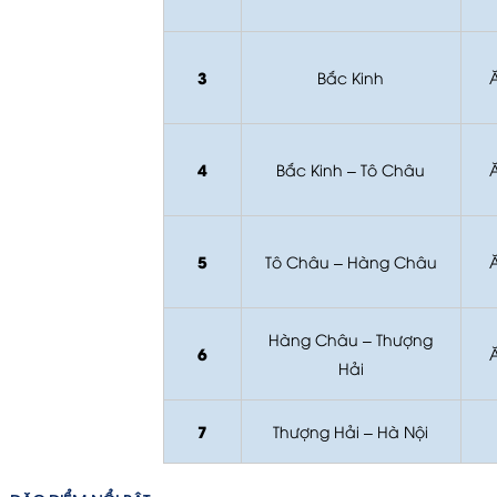
3
Bắc Kinh
Ă
4
Bắc Kinh – Tô Châu
Ă
5
Tô Châu – Hàng Châu
Ă
Hàng Châu – Thượng
6
Ă
Hải
7
Thượng Hải – Hà Nội