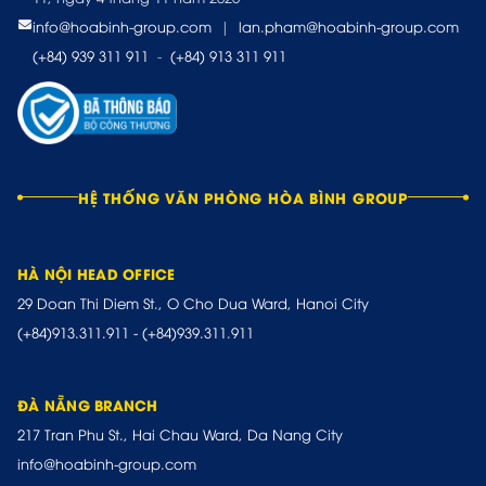
info@hoabinh-group.com
|
lan.pham@hoabinh-group.com
(+84) 939 311 911
-
(+84) 913 311 911
HỆ THỐNG VĂN PHÒNG HÒA BÌNH GROUP
HÀ NỘI HEAD OFFICE
29 Doan Thi Diem St., O Cho Dua Ward, Hanoi City
(+84)913.311.911
-
(+84)939.311.911
ĐÀ NẴNG BRANCH
217 Tran Phu St., Hai Chau Ward, Da Nang City
info@hoabinh-group.com