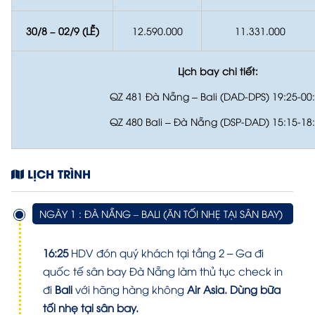
30/8 – 02/9 (LỄ)
12.590.000
11.331.000
Lịch bay chi tiết:
QZ 481 Đà Nẵng – Bali (DAD-DPS) 19:25-00
QZ 480 Bali – Đà Nẵng (DSP-DAD) 15:15-18
LỊCH TRÌNH
NGÀY 1 : ĐÀ NẴNG – BALI (ĂN TỐI NHẸ TẠI SÂN BAY)
16:25
HDV đón quý khách tại tầng 2 – Ga đi
quốc tế sân bay Đà Nẵng làm thủ tục check in
đi
Bali
với hãng hàng không
Air Asia.
Dùng bữa
tối nhẹ tại sân bay.