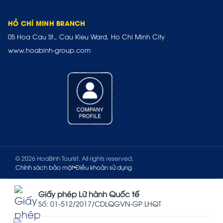
HỒ CHÍ MINH BRANCH
05 Hoa Cau St., Cau Kieu Ward, Ho Chi Minh City
www.hoabinh-group.com
© 2026 HoaBinh Tourist. All rights reserved.
Chính sách bảo mật
Điều khoản sử dụng
Giấy phép Lữ hành Quốc tế
Số: 01-512/2017/CDLQGVN-GP LHQT