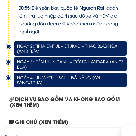
00:55:
Đến sân bay quốc tế
Ngurah Rai
, đoàn
làm thủ tục nhập cảnh sau đó xe và HDV địa
phương đón đoàn về Khách sạn nhận phòng
nghỉ ngơi.
NGÀY 2: TIRTA EMPUL – DTUKAD – THÁC BLASINGA
(ĂN 3 BỮA)
NGÀY 3: ĐỀN ULUN DANU – CỔNG HANDARA (ĂN 03
BỮA)
NGÀY 4: ULUWATU – BALI – ĐÀ NẴNG (ĂN
SÁNG/TRƯA)
DỊCH VỤ BAO GỒM VÀ KHÔNG BAO GỒM
(XEM THÊM)
GHI CHÚ (XEM THÊM)
Tour Bali 4 ngày 3...