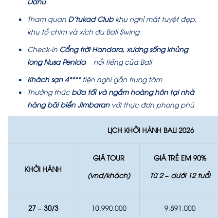
Danu
Tham quan
D’tukad Club
khu nghỉ mát tuyệt đẹp,
khu tổ chim và xích đu Bali Swing
Check-in
Cổng trời Handara, xương sống khủng
long Nusa Penida
– nổi tiếng của Bali
Khách sạn
4****
tiện nghi gần trung tâm
Thưởng thức
bữa tối và ngắm hoàng hôn tại nhà
hàng bãi biển Jimbaran
với thực đơn phong phú
LỊCH KHỞI HÀNH BALI 2026
GIÁ TOUR
GIÁ TRẺ EM 90%
KHỞI HÀNH
(vnd/khách)
Từ 2 – dưới 12 tuổi
27 – 30/3
10.990.000
9.891.000