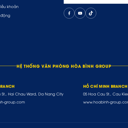
điều khoản
 động
HỆ THỐNG VĂN PHÒNG HÒA BÌNH GROUP
BRANCH
HỒ CHÍ MINH BRANCH
u St., Hai Chau Ward, Da Nang City
05 Hoa Cau St., Cau Kie
nh-group.com
www.hoabinh-group.c