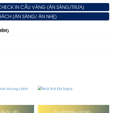
-CHECK IN CẦU VÀNG (ĂN SÁNG/TRƯA)
KHÁCH (ĂN SÁNG/ ĂN NHẸ)
HÊM)
 Quốc- KDL...
Tour TP.HCM – Hà Nội...