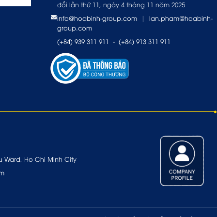
đổi lần thứ 11, ngày 4 tháng 11 năm 2025
info@hoabinh-group.com
|
lan.pham@hoabinh-
group.com
(+84) 939 311 911
-
(+84) 913 311 911
u Ward, Ho Chi Minh City
om