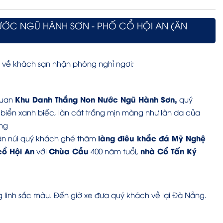
ƯỚC NGŨ HÀNH SƠN - PHỐ CỔ HỘI AN (ĂN
 về khách sạn nhận phòng nghỉ ngơi;
Khu Danh Thắng Non Nước Ngũ Hành Sơn,
quan
quý
iển xanh biếc, làn cát trắng mịn màng như làn da của
ững
làng điêu khắc đá Mỹ Nghệ
ân núi quý khách ghé thăm
ổ Hội An
Chùa Cầu
nhà Cổ Tấn Ký
với
400 năm tuổi,
g linh sắc màu. Đến giờ xe đưa quý khách về lại Đà Nẵng.