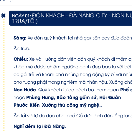
ĐÓN KHÁCH - ĐÀ NẴNG CITY - NON N
NGÀY 01:
TRƯA/TỐI)
Sáng:
Xe đón quý khách tại nhà ga/ sân bay đưa đoàn
Ăn trưa.
Chiều:
Xe và Hướng dẫn viên đón quý khách đi thăm 
khách sẽ được chiêm ngưỡng cảnh đẹp bao la với bãi b
cô gái trẻ và khám phá những hang động kỳ bí với nh
pho tượng phật trang nghiêm mà nhân hậu. Xuống ch
Non Nước
Phố c
. Quý khách tự do bách bộ tham quan
Phùng Hưng, Bảo Tàng gốm sứ, Hội Quán
hoặc
Phước Kiến
Xưởng thủ công mỹ nghệ.
,
.
Ăn tối và tự do dạo chơi phố Cổ dưới ánh đèn lồng lun
Nghỉ đêm tại Đà Nẵng.