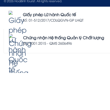
© 2026 HoaBinh Tourist. All rights reserved.
Giấy phép Lữ hành Quốc tế
Số: 01-512/2017/CDLQGVN-GP LHQT
Chứng nhận Hệ thống Quản lý Chất lượng
ISO 9001:2015 - QMS 2606496