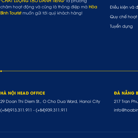
"CHẤT LƯỢNG TẠO DANH TIẾNG"
là phương
châm hoạt động và cũng là thông điệp mà
Hòa
Điều kiện và 
Bình Tourist
muốn gửi tới quý khách hàng!
Quy chế hoạt
Tuyển dụng
HÀ NỘI HEAD OFFICE
ĐÀ NẴNG 
29 Doan Thi Diem St., O Cho Dua Ward, Hanoi City
217 Tran Ph
(+84)913.311.911
-
(+84)939.311.911
info@hoabi