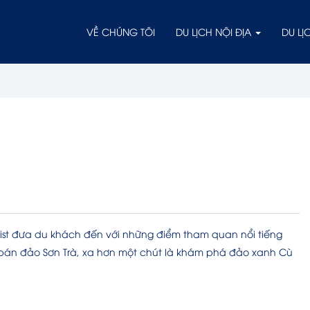
VỀ CHÚNG TÔI
DU LỊCH NỘI ĐỊA
DU L
ist đưa du khách đến với những điểm tham quan nổi tiếng
, bán đảo Sơn Trà, xa hơn một chút là khám phá đảo xanh Cù