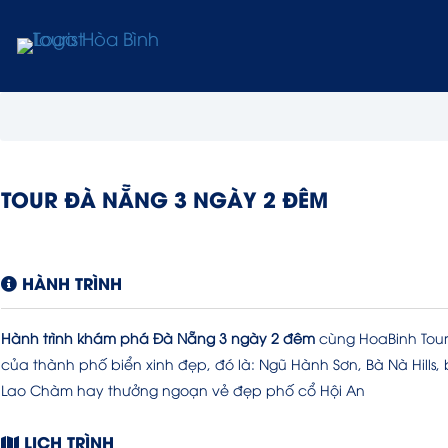
TOUR ĐÀ NẴNG 3 NGÀY 2 ĐÊM
HÀNH TRÌNH
Hành trình khám phá Đà Nẵng 3 ngày 2 đêm
cùng HoaBinh Tour
của thành phố biển xinh đẹp, đó là: Ngũ Hành Sơn, Bà Nà Hills
Lao Chàm hay thưởng ngoạn vẻ đẹp phố cổ Hội An
LỊCH TRÌNH