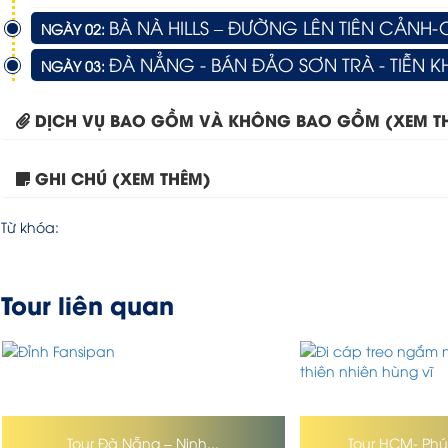
BÀ NÀ HILLS – ĐƯỜNG LÊN TIÊN CẢNH
NGÀY 02:
ĐÀ NẲNG - BÁN ĐẢO SƠN TRÀ - TIỄN 
NGÀY 03:
DỊCH VỤ BAO GỒM VÀ KHÔNG BAO GỒM (XEM T
GHI CHÚ (XEM THÊM)
Từ khóa:
Tour liên quan
Tour Đà Nẵng – Ninh...
Tour HCM- Phú