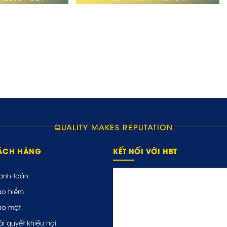
QUALITY MAKES REPUTATION
HÁCH HÀNG
KẾT NỐI VỚI HBT
anh toán
ảo hiểm
ảo mật
ải quyết khiếu nại