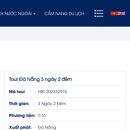
ỊCH NƯỚC NGOÀI
CẨM NANG DU LỊCH
Tour Đà Nẵng 3 ngày 2 đêm
Mã tour
HBT-202332976
Thời gian:
3 Ngày 2 Đêm
Phương tiện:
ô tô
Xuất phát:
Đà Nẵng