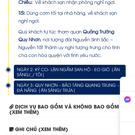
Chiều:
Về khách sạn nhận phòng nghỉ ngơi.
Tối:
Dùng cơm tối tại nhà hàng, về khách sạn
nghỉ ngơi.
Quý khách tự túc tham quan
Quảng Trường
Quy Nhơn
, nơi tượng đài Nguyễn Sinh Sắc –
Nguyễn Tất Thành uy nghi tượng trưng cho tình
cha con hòa quyện với tình yêu nước.
NGÀY 2: KỲ CO- LẶN NGẮM SAN HÔ - EO GIÓ |ĂN
SÁNG/_/ TÔI|
NGÀY 3: QUY NHƠN – BẢO TÀNG QUANG TRUNG –
ĐÀ NẴNG |ĂN SÁNG/ TRƯA|
DỊCH VỤ BAO GỒM VÀ KHÔNG BAO GỒM
(XEM THÊM)
Tour Quy Nhơn – Phú...
GHI CHÚ (XEM THÊM)