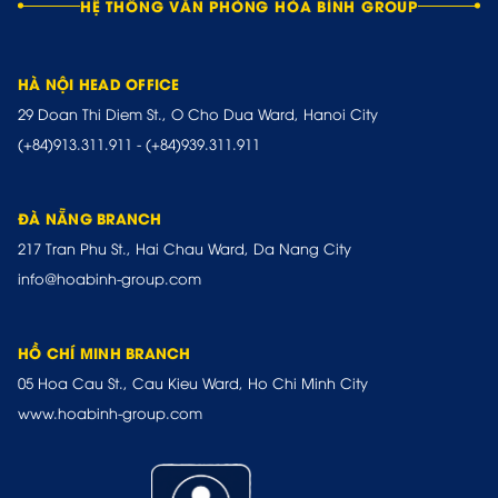
HỆ THỐNG VĂN PHÒNG HÒA BÌNH GROUP
HÀ NỘI HEAD OFFICE
29 Doan Thi Diem St., O Cho Dua Ward, Hanoi City
(+84)913.311.911
-
(+84)939.311.911
ĐÀ NẴNG BRANCH
217 Tran Phu St., Hai Chau Ward, Da Nang City
info@hoabinh-group.com
HỒ CHÍ MINH BRANCH
05 Hoa Cau St., Cau Kieu Ward, Ho Chi Minh City
www.hoabinh-group.com