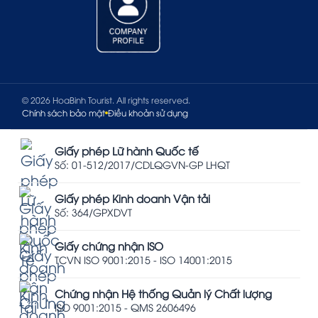
© 2026 HoaBinh Tourist. All rights reserved.
Chính sách bảo mật
Điều khoản sử dụng
Giấy phép Lữ hành Quốc tế
Số: 01-512/2017/CDLQGVN-GP LHQT
Giấy phép Kinh doanh Vận tải
Số: 364/GPXDVT
Giấy chứng nhận ISO
TCVN ISO 9001:2015 - ISO 14001:2015
Chứng nhận Hệ thống Quản lý Chất lượng
ISO 9001:2015 - QMS 2606496