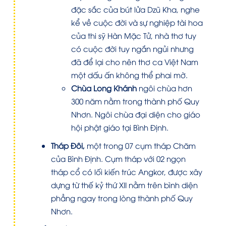
đặc sắc của bút lửa Dzũ Kha, nghe
kể về cuộc đời và sự nghiệp tài hoa
của thi sỹ Hàn Mặc Tử, nhà thơ tuy
có cuộc đời tuy ngắn ngủi nhưng
đã để lại cho nên thơ ca Việt Nam
một dấu ấn không thể phai mờ.
Chùa Long Khánh
ngôi chùa hơn
300 năm nằm trong thành phố Quy
Nhơn. Ngôi chùa đại diện cho giáo
hội phật giáo tại Bình Định.
Tháp Đôi,
một trong 07 cụm tháp Chăm
của Bình Định. Cụm tháp với 02 ngọn
tháp cổ có lối kiến trúc Angkor, được xây
dựng từ thế kỷ thứ XII nằm trên bình diện
phẳng ngay trong lòng thành phố Quy
Nhơn.