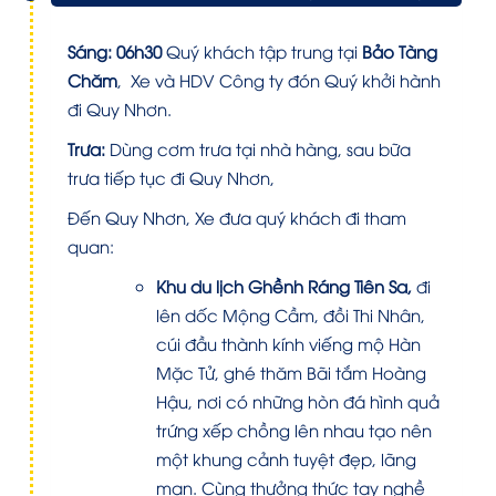
Sáng:
06h30
Quý khách tập trung tại
Bảo Tàng
Chăm
, Xe và HDV Công ty đón Quý khởi hành
đi Quy Nhơn.
Trưa:
Dùng cơm trưa tại nhà hàng, sau bữa
trưa tiếp tục đi Quy Nhơn,
Đến Quy Nhơn, Xe đưa quý khách đi tham
quan:
Khu du lịch Ghềnh Ráng Tiên Sa,
đi
lên dốc Mộng Cầm, đồi Thi Nhân,
cúi đầu thành kính viếng mộ Hàn
Mặc Tử, ghé thăm Bãi tắm Hoàng
Hậu, nơi có những hòn đá hình quả
trứng xếp chồng lên nhau tạo nên
một khung cảnh tuyệt đẹp, lãng
mạn. Cùng thưởng thức tay nghề