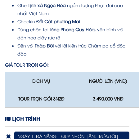
Ghé
Tịnh xá Ngọc Hòa
ngắm tượng Phật đôi cao
nhất Việt Nam
Checkin
Đồi Cát phương Mai
Dừng chân tại
làng Phong Quy Hòa,
yên bình với
dàn hoa giấy rực rỡ
Đến với
Tháp Đôi
với lối kiến trúc Chăm pa cổ độc
đáo.
GIÁ TOUR TRỌN GÓI:
DỊCH VỤ
NGƯỜI LỚN (VNĐ)
TOUR TRỌN GÓI 3N2Đ
3.490.000 VNĐ
LỊCH TRÌNH
NGÀY 1: ĐÀ NẴNG – QUY NHƠN |ĂN: TRƯA/TỐI|