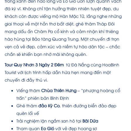
trong xanh đến nao lòng và Eo Gió uốn lượn quanh vách
đá kỳ vĩ. Không chỉ tận hưởng thiên nhiên tuyệt đẹp, du
khách còn được viếng mộ Hàn Mặc Tử, lắng nghe những
giai thoại về một hồn thơ bất diệt, ghé thăm Tháp Đôi
mang dấu ấn Chăm Pa cổ kính và cảm nhận khí thiêng
hào hùng tại Bảo tàng Quang Trung. Một chuyến đi trọn
vẹn cả vẻ đẹp, cảm xúc và niềm tự hào dân tộc – chắc
chắn sẽ khiến bạn nhớ mãi không quên.
Tour Quy Nhơn 3 Ngày 2 Đêm
từ Đà Nẵng cùng HoaBinh
Tourist với lịch trình hấp dẫn hứa hẹn mang đến một
chuyến đi đầy thú vi.
Viếng thăm
Chùa Thiên Hưng
– “phượng hoàng cổ
trấn” phiên bản Bình Định
Ghé thăm
đảo
Kỳ Co
, thiên đường biển đảo đẹp
quên lối vế
Trải nghiệm lặn ngắm san hô tại
Bãi Dứa
Tham quan
Eo Gió
với vẻ đẹp hoang sơ