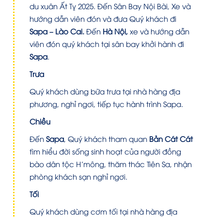
du xuân Ất Tỵ 2025. Đến Sân Bay Nội Bài, Xe và
hướng dẫn viên đón và đưa Quý khách đi
Sapa – Lào Cai.
Đến
Hà Nội,
xe và hướng dẫn
viên đón quý khách tại sân bay khởi hành đi
Sapa
.
Trưa
Quý khách dùng bữa trưa tại nhà hàng địa
phương, nghỉ ngơi, tiếp tục hành trình Sapa.
Chiều
Đến
Sapa
, Quý khách tham quan
Bản Cát Cát
tìm hiểu đời sống sinh hoạt của người đồng
bào dân tộc H’mông, thăm thác Tiên Sa, nhận
phòng khách sạn nghỉ ngơi.
Tối
Quý khách dùng cơm tối tại nhà hàng địa