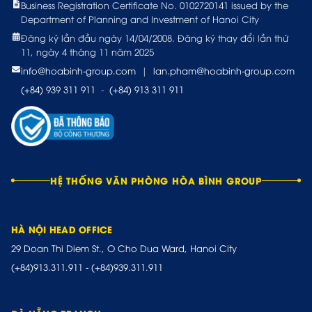
Business Registration Certificate No. 0102720141 issued by the
Department of Planning and Investment of Hanoi City
Đăng ký lần đầu ngày 14/04/2008. Đăng ký thay đổi lần thứ
11, ngày 4 tháng 11 năm 2025
info@hoabinh-group.com
|
lan.pham@hoabinh-group.com
(+84) 939 311 911
-
(+84) 913 311 911
HỆ THỐNG VĂN PHÒNG HÒA BÌNH GROUP
HÀ NỘI HEAD OFFICE
29 Doan Thi Diem St., O Cho Dua Ward, Hanoi City
(+84)913.311.911
-
(+84)939.311.911