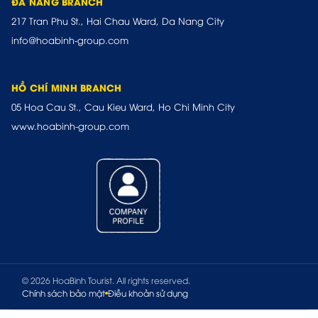
ĐÀ NẴNG BRANCH
217 Tran Phu St., Hai Chau Ward, Da Nang City
info@hoabinh-group.com
HỒ CHÍ MINH BRANCH
05 Hoa Cau St., Cau Kieu Ward, Ho Chi Minh City
www.hoabinh-group.com
© 2026 HoaBinh Tourist. All rights reserved.
Chính sách bảo mật
Điều khoản sử dụng