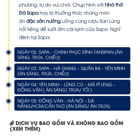
phương, tự do vui chơi. Chụp hình với
Nhà thờ
Đá Sapa
hay là thưởng thức những món
ăn
đặc sản nướng
uống cùng rượu San Lùng
nổi tiếng để sưởi ấm cái lạnh của Sapa. Nghỉ
đêm tại Sapa.
NGÀY 02: SAPA – CHINH PHỤC ĐỈNH FANSIPAN (ĂN
SÁNG, TRƯA, CHIỀU)
NGÀY 03: SAPA – HÀ GIANG – QUẢN BẠ - YÊN MINH
(ĂN SÁNG, TRƯA, CHIỀU)
NGÀY 04: YÊN MINH – LŨNG CÚ – MÃ PÌ LÈNG –
ĐỒNG VĂN ( ĂN SÁNG/ TRƯA/ TỐI )
NGÀY 05: ĐỒNG VĂN – HÀ NỘI – ĐÀ
NẴNG/HCM/CẦN THƠ (ĂN SÁNG/ ĂN TRƯA)
DỊCH VỤ BAO GỒM VÀ KHÔNG BAO GỒM
(XEM THÊM)