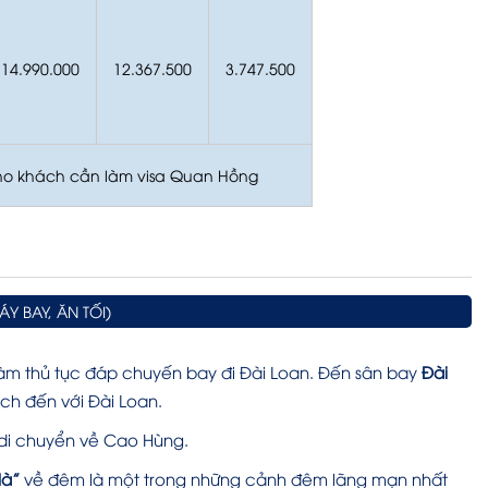
14.990.000
12.367.500
3.747.500
cho khách cần làm visa Quan Hồng
Y BAY, ĂN TỐI)
àm thủ tục đáp chuyến bay đi Đài Loan. Đến sân bay
Đài
h đến với Đài Loan.
di chuyển về Cao Hùng.
Hà”
về đêm là một trong những cảnh đêm lãng mạn nhất