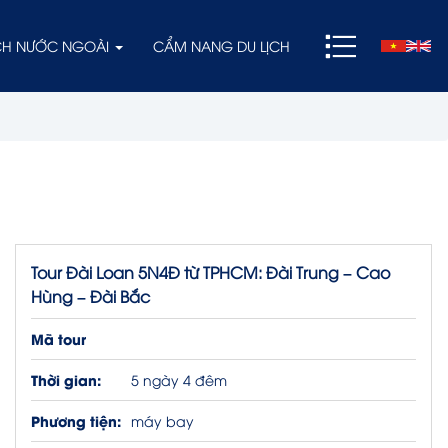
ỊCH NƯỚC NGOÀI
CẨM NANG DU LỊCH
Tour Đài Loan 5N4Đ từ TPHCM: Đài Trung – Cao
Hùng – Đài Bắc
Mã tour
Thời gian:
5 ngày 4 đêm
Phương tiện:
máy bay