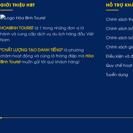
GIỚI THIỆU HBT
HỖ TRỢ K
Chính sách th
HOABINH TOURIST
là 1 trong những đơn vị lữ
Chính sách b
hành và cung cấp dịch vụ du lịch hàng đầu Việt
Chính sách b
Nam
Chính sách gi
"CHẤT LƯỢNG TẠO DANH TIẾNG"
là phương
châm hoạt động và cũng là thông điệp mà
Hòa
Điều kiện và 
Bình Tourist
muốn gửi tới quý khách hàng!
Quy chế hoạt
Tuyển dụng