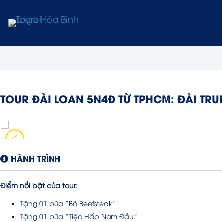
TOUR ĐÀI LOAN 5N4Đ TỪ TPHCM: ĐÀI TR
HÀNH TRÌNH
Điểm nổi bật của tour:
Tặng 01 bữa “Bò Beefsteak”
Tặng 01 bữa “Tiệc Hấp Nam Đầu”