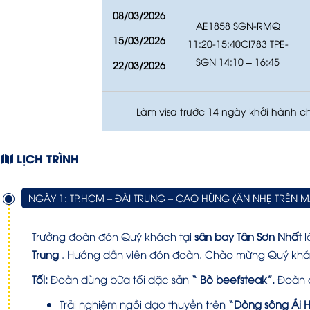
08/03/2026
AE1858 SGN-RMQ
15/03/2026
11:20-15:40CI783 TPE-
SGN 14:10 – 16:45
22/03/2026
Làm visa trước 14 ngày khởi hành 
LỊCH TRÌNH
NGÀY 1: TP.HCM – ĐÀI TRUNG – CAO HÙNG (ĂN NHẸ TRÊN MÁ
Trưởng đoàn đón Quý khách tại
sân bay Tân Sơn Nhất
l
Trung
. Hướng dẫn viên đón đoàn. Chào mừng Quý khác
Tối:
Đoàn dùng
bữa
tối đặc sản
“ Bò
beefsteak”.
Đoàn 
Trải nghiệm ngồi dạo thuyền trên
“Dòng sông Ái 