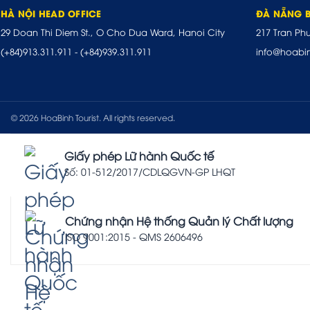
HÀ NỘI HEAD OFFICE
ĐÀ NẴNG 
29 Doan Thi Diem St., O Cho Dua Ward, Hanoi City
217 Tran Ph
(+84)913.311.911
-
(+84)939.311.911
info@hoabi
© 2026 HoaBinh Tourist. All rights reserved.
Giấy phép Lữ hành Quốc tế
Số: 01-512/2017/CDLQGVN-GP LHQT
Chứng nhận Hệ thống Quản lý Chất lượng
ISO 9001:2015 - QMS 2606496