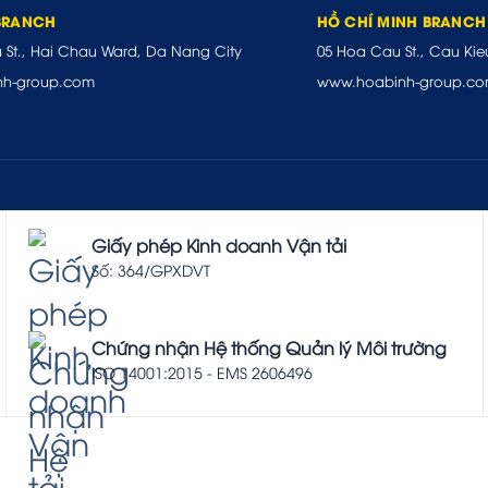
BRANCH
HỒ CHÍ MINH BRANCH
u St., Hai Chau Ward, Da Nang City
05 Hoa Cau St., Cau Kie
nh-group.com
www.hoabinh-group.c
Giấy phép Kinh doanh Vận tải
Số: 364/GPXDVT
Chứng nhận Hệ thống Quản lý Môi trường
ISO 14001:2015 - EMS 2606496