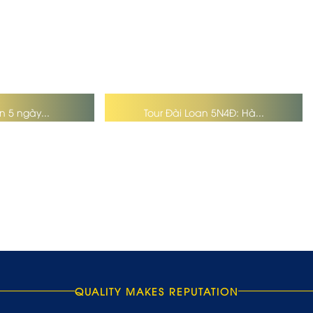
n 5 ngày...
Tour Đài Loan 5N4Đ: Hà...
QUALITY MAKES REPUTATION