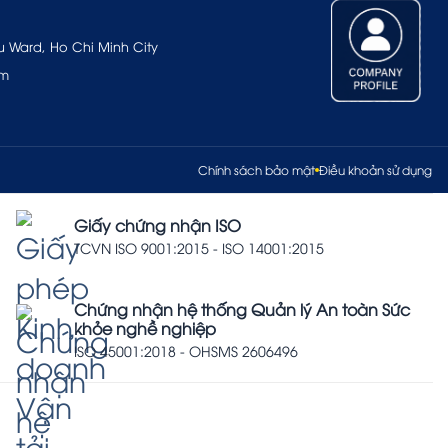
u Ward, Ho Chi Minh City
om
Chính sách bảo mật
Điều khoản sử dụng
Giấy chứng nhận ISO
TCVN ISO 9001:2015 - ISO 14001:2015
Chứng nhận hệ thống Quản lý An toàn Sức
khỏe nghề nghiệp
ISO 45001:2018 - OHSMS 2606496