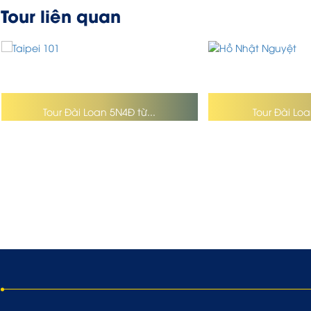
Tour liên quan
Tour Đài Loan 5N4Đ từ...
Tour Đài Loa