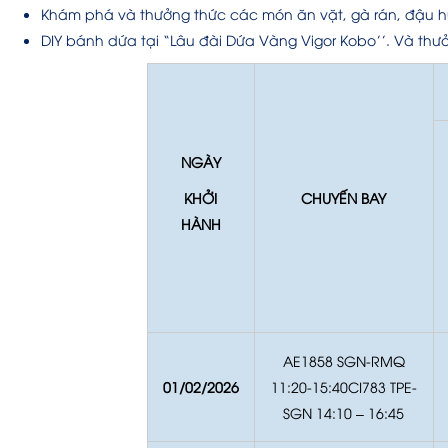
Khám phá và thưởng thức các món ăn vặt, gà rán, đậu h
DIY bánh dứa tại “Lâu đài Dứa Vàng Vigor Kobo’’. Và thư
NGÀY
KHỞI
CHUYẾN BAY
HÀNH
AE1858 SGN-RMQ
01/02/2026
11:20-15:40CI783 TPE-
SGN 14:10 – 16:45