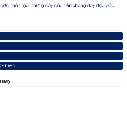
 nước nhân tạo, những cây cầu trên không dày đặc bắc
p.
Y BAY )
HÊM)