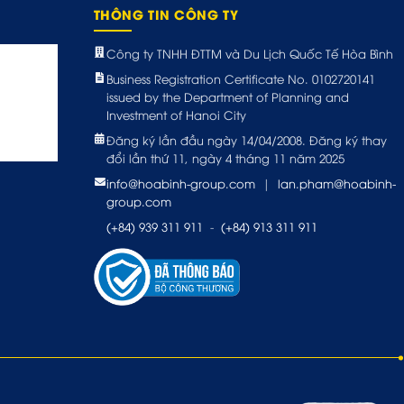
THÔNG TIN CÔNG TY
Công ty TNHH ĐTTM và Du Lịch Quốc Tế Hòa Bình
Business Registration Certificate No. 0102720141
issued by the Department of Planning and
Investment of Hanoi City
Đăng ký lần đầu ngày 14/04/2008. Đăng ký thay
đổi lần thứ 11, ngày 4 tháng 11 năm 2025
info@hoabinh-group.com
|
lan.pham@hoabinh-
group.com
(+84) 939 311 911
-
(+84) 913 311 911