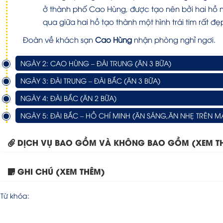
ở thành phố Cao Hùng, được tạo nên bởi hai hồ
qua giữa hai hồ tạo thành một hình trái tim rất đẹ
Đoàn về khách sạn
Cao Hùng
nhận phòng nghỉ ngơi.
NGÀY 2: CAO HÙNG – ĐÀI TRUNG (ĂN 3 BỮA)
NGÀY 3: ĐÀI TRUNG – ĐÀI BẮC (ĂN 3 BỮA)
NGÀY 4: ĐÀI BẮC (ĂN 2 BỮA)
NGÀY 5: ĐÀI BẮC – HỒ CHÍ MINH (ĂN SÁNG,ĂN NHẸ TRÊN MÁ
DỊCH VỤ BAO GỒM VÀ KHÔNG BAO GỒM (XEM T
GHI CHÚ (XEM THÊM)
Từ khóa: