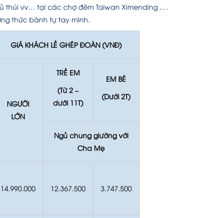
ủ thúi vv… tại các chợ đêm Taiwan Ximending ,…
ởng thức bánh tự tay mình.
GIÁ KHÁCH LẺ GHÉP ĐOÀN (VNĐ)
TRẺ EM
EM BÉ
(Từ 2 –
(Dưới 2T)
dưới 11T)
NGƯỜI
LỚN
Ngủ chung giường với
Cha Mẹ
14.990.000
12.367.500
3.747.500