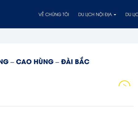
VỀ CHÚNG TÔI
DU LỊCH NỘI ĐỊA
DU L
UNG – CAO HÙNG – ĐÀI BẮC