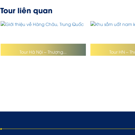
Tour liên quan
Tour Hà Nội – Thượng...
Tour HN – Th