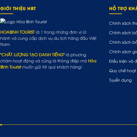
GIỚI THIỆU HBT
HỖ TRỢ K
Chính sách th
HOABINH TOURIST
là 1 trong những đơn vị lữ
Chính sách b
hành và cung cấp dịch vụ du lịch hàng đầu Việt
Chính sách b
Nam
Chính sách gi
"CHẤT LƯỢNG TẠO DANH TIẾNG"
là phương
châm hoạt động và cũng là thông điệp mà
Hòa
Điều kiện và 
Bình Tourist
muốn gửi tới quý khách hàng!
Quy chế hoạt
Tuyển dụng