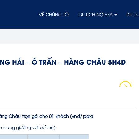
VỀ CHÚNG TÔI
DU LỊCH NỘI ĐỊA
DU L
NG HẢI – Ô TRẤN – HÀNG CHÂU 5N4D
àng Châu trọn gói cho 01 khách (vnđ/ pax)
gủ chung giường với bố mẹ)