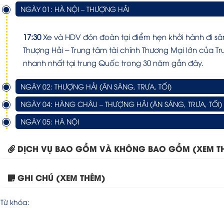
NGÀY 01: HÀ NỘI – THƯỢNG HẢI
17:30
Xe và HDV đón đoàn tại điểm hẹn khởi hành đi s
Thượng Hải – Trung tâm tài chính Thương Mại lớn của T
nhanh nhất tại trung Quốc trong 30 năm gần đây.
NGÀY 02: THƯỢNG HẢI (ĂN SÁNG, TRƯA, TỐI)
NGÀY 04: HÀNG CHÂU – THƯỢNG HẢI (ĂN SÁNG, TRƯA, TỐI)
NGÀY 05: HÀ NỘI
DỊCH VỤ BAO GỒM VÀ KHÔNG BAO GỒM (XEM T
GHI CHÚ (XEM THÊM)
Từ khóa: