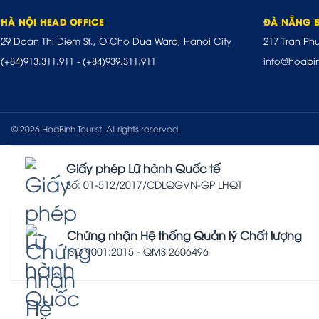
HÀ NỘI HEAD OFFICE
ĐÀ NẴNG 
29 Doan Thi Diem St., O Cho Dua Ward, Hanoi City
217 Tran Ph
(+84)913.311.911
-
(+84)939.311.911
info@hoabi
© 2026 HoaBinh Tourist. All rights reserved.
Giấy phép Lữ hành Quốc tế
Số: 01-512/2017/CDLQGVN-GP LHQT
Chứng nhận Hệ thống Quản lý Chất lượng
ISO 9001:2015 - QMS 2606496