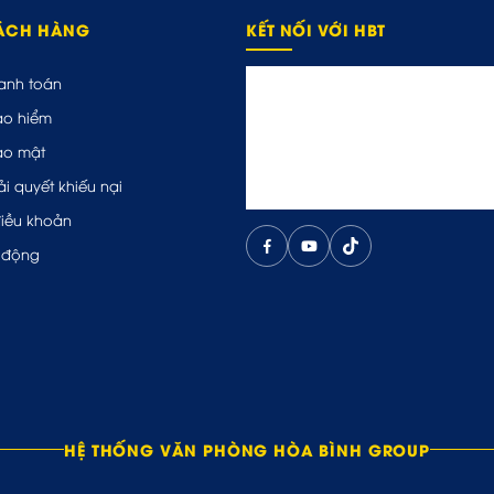
HÁCH HÀNG
KẾT NỐI VỚI HBT
anh toán
ảo hiểm
ảo mật
ải quyết khiếu nại
điều khoản
 động
HỆ THỐNG VĂN PHÒNG HÒA BÌNH GROUP