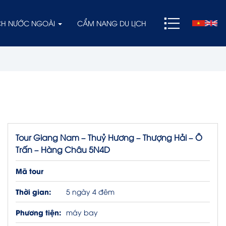
ỊCH NƯỚC NGOÀI
CẨM NANG DU LỊCH
Tour Giang Nam – Thuỷ Hương – Thượng Hải – Ô
Trấn – Hàng Châu 5N4D
Mã tour
Thời gian:
5 ngày 4 đêm
Phương tiện:
máy bay