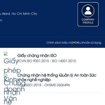
u Ward, Ho Chi Minh City
om
Chính sách bảo mật
Điều khoản sử dụng
Giấy chứng nhận ISO
TCVN ISO 9001:2015 - ISO 14001:2015
Chứng nhận hệ thống Quản lý An toàn Sức
khỏe nghề nghiệp
ISO 45001:2018 - OHSMS 2606496