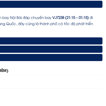
ân bay Nội Bài đáp chuyến bay
VJ7238 (21:15 – 01:15)
đi
rung Quốc, đây cũng là thành phố có tốc độ phát triển
HÊM)