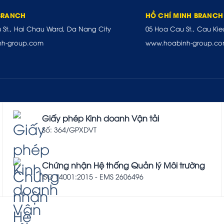
BRANCH
HỒ CHÍ MINH BRANCH
u St., Hai Chau Ward, Da Nang City
05 Hoa Cau St., Cau Kie
nh-group.com
www.hoabinh-group.c
Giấy phép Kinh doanh Vận tải
Số: 364/GPXDVT
Chứng nhận Hệ thống Quản lý Môi trường
ISO 14001:2015 - EMS 2606496