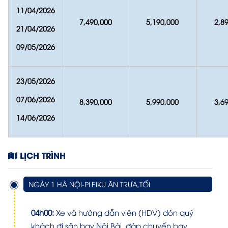
11/04/2026
7,490,000
5,190,000
2,8
21/04/2026
09/05/2026
23/05/2026
07/06/2026
8,390,000
5,990,000
3,6
14/06/2026
LỊCH TRÌNH
NGÀY 1 HÀ NỘI-PLEIKU ĂN TRƯA,TỐI
04h00:
Xe và hướng dẫn viên (HDV) đón quý
khách đi sân bay Nội Bài, đáp chuyến bay