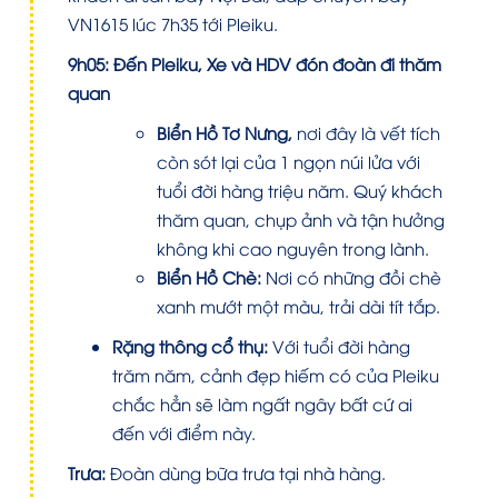
VN1615 lúc 7h35 tới Pleiku.
9h05: Đến Pleiku, Xe và HDV đón đoàn đi thăm
quan
Biển Hồ Tơ Nưng,
nơi đây là vết tích
còn sót lại của 1 ngọn núi lửa với
tuổi đời hàng triệu năm. Quý khách
thăm quan, chụp ảnh và tận hưởng
không khi cao nguyên trong lành.
Biển Hồ Chè:
Nơi có những đồi chè
xanh mướt một màu, trải dài tít tắp.
Rặng thông cổ thụ:
Với tuổi đời hàng
trăm năm, cảnh đẹp hiếm có của Pleiku
chắc hẳn sẽ làm ngất ngây bất cứ ai
đến với điểm này.
Trưa:
Đoàn dùng bữa trưa tại nhà hàng.