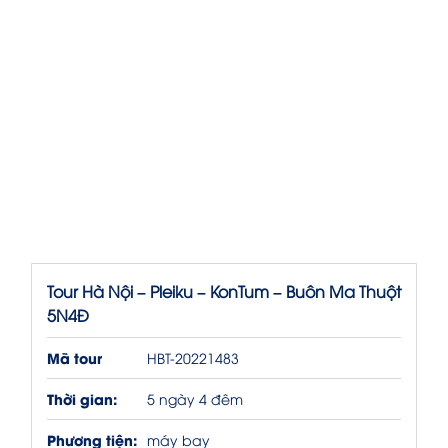
Tour Hà Nội – Pleiku – KonTum – Buôn Ma Thuột
5N4Đ
Mã tour
HBT-20221483
Thời gian:
5 ngày 4 đêm
Phương tiện:
máy bay