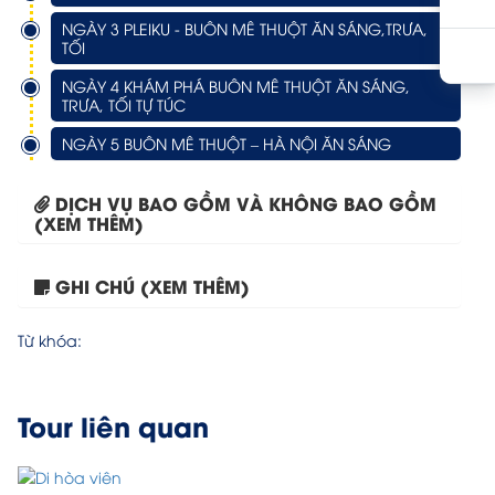
NGÀY 3 PLEIKU - BUÔN MÊ THUỘT ĂN SÁNG,TRƯA,
TỐI
NGÀY 4 KHÁM PHÁ BUÔN MÊ THUỘT ĂN SÁNG,
TRƯA, TỐI TỰ TÚC
NGÀY 5 BUÔN MÊ THUỘT – HÀ NỘI ĂN SÁNG
DỊCH VỤ BAO GỒM VÀ KHÔNG BAO GỒM
(XEM THÊM)
GHI CHÚ (XEM THÊM)
Tour Bắc Kinh – Tô...
Từ khóa:
Tour liên quan