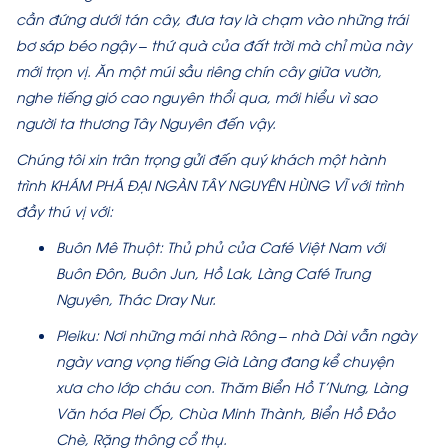
cần đứng dưới tán cây, đưa tay là chạm vào những trái
bơ sáp béo ngậy – thứ quà của đất trời mà chỉ mùa này
mới trọn vị. Ăn một múi sầu riêng chín cây giữa vườn,
nghe tiếng gió cao nguyên thổi qua, mới hiểu vì sao
người ta thương Tây Nguyên đến vậy.
Chúng tôi xin trân trọng gửi đến quý khách một hành
trình KHÁM PHÁ ĐẠI NGÀN TÂY NGUYÊN HÙNG VĨ với trình
đầy thú vị với:
Buôn Mê Thuột: Thủ phủ của Café Việt Nam với
Buôn Đôn, Buôn Jun, Hồ Lak, Làng Café Trung
Nguyên, Thác Dray Nur.
Pleiku: Nơi những mái nhà Rông – nhà Dài vẫn ngày
ngày vang vọng tiếng Già Làng đang kể chuyện
xưa cho lớp cháu con. Thăm Biển Hồ T’Nưng, Làng
Văn hóa Plei Ốp, Chùa Minh Thành, Biển Hồ Đảo
Chè, Rặng thông cổ thụ.