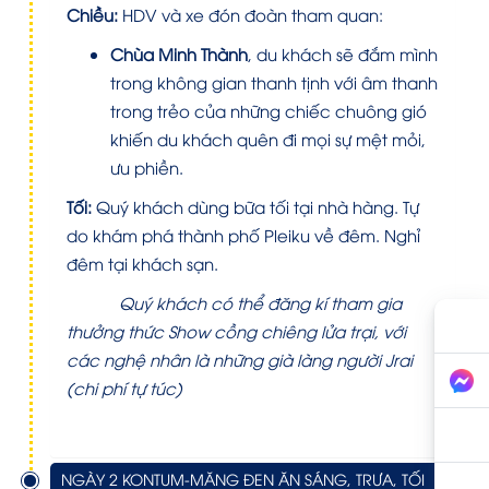
Chiều:
HDV và xe đón đoàn tham quan:
Chùa Minh Thành
, du khách sẽ đắm mình
trong không gian thanh tịnh với âm thanh
trong trẻo của những chiếc chuông gió
khiến du khách quên đi mọi sự mệt mỏi,
ưu phiền.
Tối:
Quý khách dùng bữa tối tại nhà hàng. Tự
do khám phá thành phố Pleiku về đêm. Nghỉ
đêm tại khách sạn.
Quý khách có thể đăng kí tham gia
thưởng thức Show cồng chiêng lửa trại, với
các nghệ nhân là những già làng người Jrai
(chi phí tự túc)
NGÀY 2 KONTUM-MĂNG ĐEN ĂN SÁNG, TRƯA, TỐI