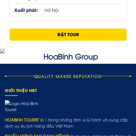
Xuất phát:
Hà Nội
ĐẶT TOUR
QUALITY MAKES REPUTATION
GIỚI THIỆU HBT
HOABINH TOURIST
là 1 trong những đơn vị lữ hành và cung cấp
dịch vụ du lịch hàng đầu Việt Nam
"CHẤT LƯỢNG TẠO DANH TIẾNG"
là phương châm hoạt động và