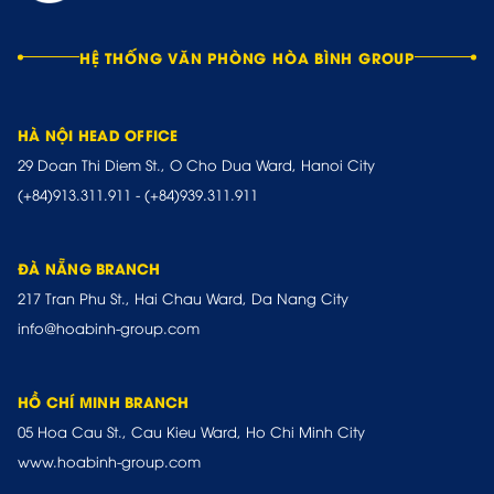
HỆ THỐNG VĂN PHÒNG HÒA BÌNH GROUP
HÀ NỘI HEAD OFFICE
29 Doan Thi Diem St., O Cho Dua Ward, Hanoi City
(+84)913.311.911
-
(+84)939.311.911
ĐÀ NẴNG BRANCH
217 Tran Phu St., Hai Chau Ward, Da Nang City
info@hoabinh-group.com
HỒ CHÍ MINH BRANCH
05 Hoa Cau St., Cau Kieu Ward, Ho Chi Minh City
www.hoabinh-group.com