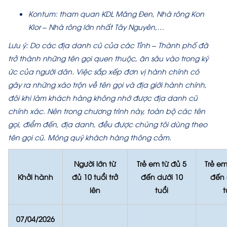
Kontum: tham quan KDL Măng Đen, Nhà rông Kon
Klor – Nhà rông lớn nhất Tây Nguyên,…
Lưu ý: Do các địa danh cũ của các Tỉnh – Thành phố đã
trở thành những tên gọi quen thuộc, ăn sâu vào trong ký
ức của người dân. Việc sắp xếp đơn vị hành chính có
gây ra những xáo trộn về tên gọi và địa giới hành chính,
đôi khi làm khách hàng không nhớ được địa danh cũ
chính xác. Nên trong chương trình này, toàn bộ các tên
gọi, điểm đến, địa danh, đều được chúng tôi dùng theo
tên gọi cũ. Móng quý khách hàng thông cảm.
Người lớn từ
Trẻ em từ đủ 5
Trẻ em
Khởi hành
đủ 10 tuổi trở
đến dưới 10
đến 
lên
tuổi
t
07/04/2026