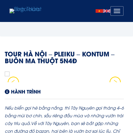
Mở
menu
TOUR HÀ NỘI – PLEIKU – KONTUM –
BUÔN MA THUỘT 5N4Đ
HÀNH TRÌNH
Nếu biển gọi hè bằng nắng, thì Tây Nguyên gọi tháng 4–6
bằng mùi bơ chín, sầu riêng đầu mùa và những vườn trái
cây trĩu quả.Về với Tây Nguyên, bạn sẽ bắt gặp những
con đường đỏ bazan, hai bên là vườn bơ sai lúc lỉu. Chỉ