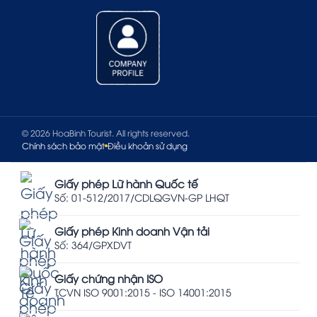
© 2026 HoaBinh Tourist. All rights reserved.
Chính sách bảo mật
Điều khoản sử dụng
Giấy phép Lữ hành Quốc tế
Số: 01-512/2017/CDLQGVN-GP LHQT
Giấy phép Kinh doanh Vận tải
Số: 364/GPXDVT
Giấy chứng nhận ISO
TCVN ISO 9001:2015 - ISO 14001:2015