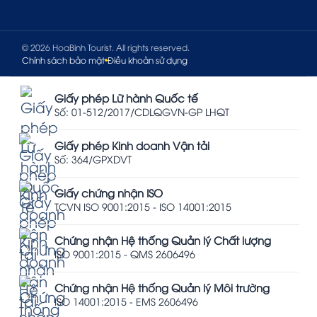
© 2026 HoaBinh Tourist. All rights reserved.
Chính sách bảo mật
Điều khoản sử dụng
Giấy phép Lữ hành Quốc tế
Số: 01-512/2017/CDLQGVN-GP LHQT
Giấy phép Kinh doanh Vận tải
Số: 364/GPXDVT
Giấy chứng nhận ISO
TCVN ISO 9001:2015 - ISO 14001:2015
Chứng nhận Hệ thống Quản lý Chất lượng
ISO 9001:2015 - QMS 2606496
Chứng nhận Hệ thống Quản lý Môi trường
ISO 14001:2015 - EMS 2606496