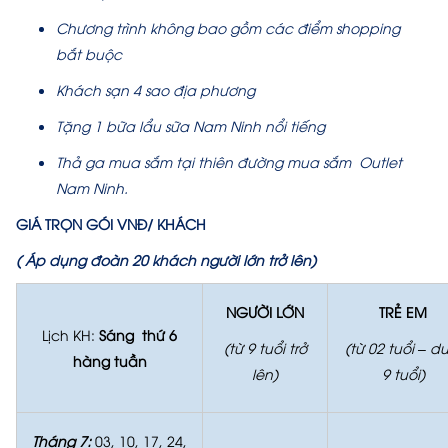
Chương trình không bao gồm các điểm shopping
bắt buộc
Khách sạn 4 sao địa phương
Tặng 1 bữa lẩu sữa Nam Ninh nổi tiếng
Thả ga mua sắm tại thiên đường mua sắm Outlet
Nam Ninh.
GIÁ TRỌN GÓI VNĐ/ KHÁCH
( Áp dụng đoàn 20 khách người lớn trở lên)
NGƯỜI LỚN
TRẺ EM
Lịch KH:
Sáng thứ 6
(từ 9 tuổi trở
(từ 02 tuổi – d
hàng tuần
lên)
9 tuổi)
Tháng 7:
03, 10, 17, 24,