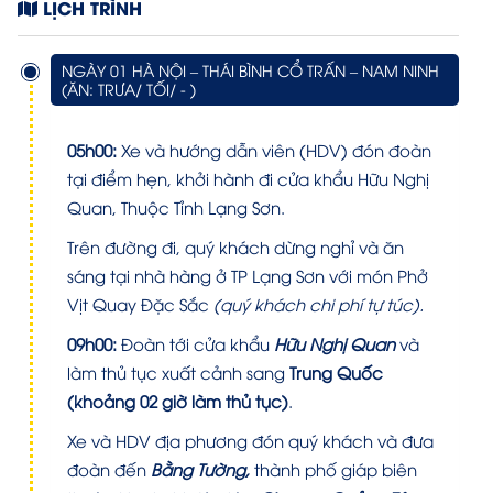
LỊCH TRÌNH
NGÀY 01 HÀ NỘI – THÁI BÌNH CỔ TRẤN – NAM NINH
(ĂN: TRƯA/ TỐI/ - )
05h00:
Xe và hướng dẫn viên (HDV) đón đoàn
tại điểm hẹn, khởi hành đi cửa khẩu Hữu Nghị
Quan, Thuộc Tỉnh Lạng Sơn.
Trên đường đi, quý khách dừng nghỉ và ăn
sáng tại nhà hàng ở TP Lạng Sơn với món Phở
Vịt Quay Đặc Sắc
(quý khách chi phí tự túc).
09h00:
Đoàn tới cửa khẩu
Hữu Nghị Quan
và
làm thủ tục xuất cảnh sang
Trung Quốc
(khoảng 02 giờ làm thủ tục)
.
Xe và HDV địa phương đón quý khách và đưa
đoàn đến
Bằng Tường
,
thành phố giáp biên