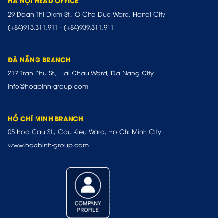
HÀ NỘI HEAD OFFICE
29 Doan Thi Diem St., O Cho Dua Ward, Hanoi City
(+84)913.311.911
-
(+84)939.311.911
ĐÀ NẴNG BRANCH
217 Tran Phu St., Hai Chau Ward, Da Nang City
info@hoabinh-group.com
HỒ CHÍ MINH BRANCH
05 Hoa Cau St., Cau Kieu Ward, Ho Chi Minh City
www.hoabinh-group.com