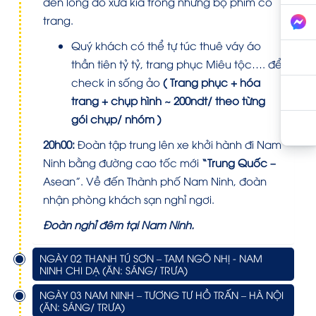
đèn lồng đỏ xưa kia trong những bộ phim cổ
trang.
Quý khách có thể tự túc thuê váy áo
thần tiên tỷ tỷ, trang phục Miêu tộc…. để
check in sống ảo
( Trang phục + hóa
trang + chụp hình ~ 200ndt/ theo từng
gói chụp/ nhóm )
20h00:
Đoàn tập trung lên xe khởi hành đi Nam
Ninh bằng đường cao tốc mới
“Trung Quốc –
Asean”. Về đến Thành phố Nam Ninh, đoàn
nhận phòng khách sạn nghỉ ngơi.
Đoàn nghỉ đêm tại Nam Ninh.
NGÀY 02 THANH TÚ SƠN – TAM NGÕ NHỊ - NAM
NINH CHI DẠ (ĂN: SÁNG/ TRƯA)
NGÀY 03 NAM NINH – TƯƠNG TƯ HỒ TRẤN – HÀ NỘI
(ĂN: SÁNG/ TRƯA)