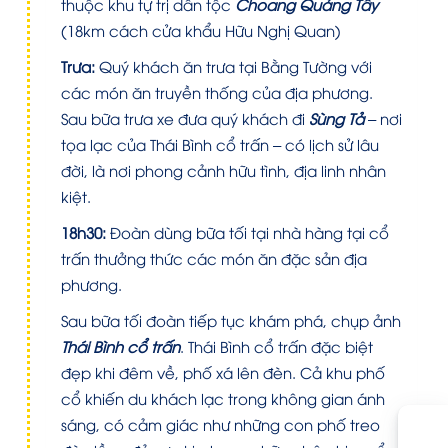
thuộc khu tự trị dân tộc
Choang Quảng Tây
(18km cách cửa khẩu Hữu Nghị Quan)
Trưa:
Quý khách ăn trưa tại Bằng Tường với
các món ăn truyền thống của địa phương.
Sau bữa trưa xe đưa quý khách đi
Sùng Tả
–
nơi
tọa lạc của Thái Bình cổ trấn – có lịch sử lâu
đời, là nơi phong cảnh hữu tình, địa linh nhân
kiệt.
18h30:
Đoàn dùng bữa tối tại nhà hàng tại cổ
trấn thưởng thức các món ăn đặc sản địa
phương.
Sau bữa tối đoàn tiếp tục khám phá, chụp ảnh
Thái Bình cổ trấn
.
Thái Bình cổ trấn đặc biệt
đẹp khi đêm về, phố xá lên đèn. Cả khu phố
cổ khiến du khách lạc trong không gian ánh
sáng, có cảm giác như những con phố treo