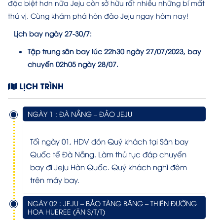
đặc biệt hơn nữa Jeju còn sở hữu rất nhiều những bí mất
thú vị. Cùng khám phá hòn đảo Jeju ngay hôm nay!
Lịch bay ngày 27-30/7:
Tập trung sân bay lúc 22h30 ngày 27/07/2023, bay
chuyến 02h05 ngày 28/07.
LỊCH TRÌNH
NGÀY 1 : ĐÀ NẴNG – ĐẢO JEJU
Tối ngày 01, HDV đón Quý khách tại Sân bay
Quốc tế Đà Nẵng. Làm thủ tục đáp chuyến
bay đi Jeju Hàn Quốc. Quý khách nghỉ đêm
trên máy bay.
NGÀY 02 : JEJU – BẢO TÀNG BĂNG – THIÊN ĐƯỜNG
HOA HUEREE (ĂN S/T/T)