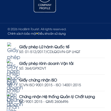
© 2026 HoaBinh Tourist. All rights reserved.
Chính sách bảo mật
Điều khoản sử dụng
Giấy phép Lữ hành Quốc tế
Số: 01-512/2017/CDLQGVN-GP LHQT
Giấy phép Kinh doanh Vận tải
Số: 364/GPXDVT
Giấy chứng nhận ISO
TCVN ISO 9001:2015 - ISO 14001:2015
Chứng nhận Hệ thống Quản lý Chất lượng
ISO 9001:2015 - QMS 2606496