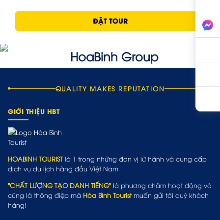
ĐẶT TOUR
QUALITY MAKES REPUTATION
GIỚI THIỆU HBT
HOABINH TOURIST
là 1 trong những đơn vị lữ hành và cung cấp
dịch vụ du lịch hàng đầu Việt Nam
"CHẤT LƯỢNG TẠO DANH TIẾNG"
là phương châm hoạt động và
cũng là thông điệp mà
Hòa Bình Tourist
muốn gửi tới quý khách
hàng!