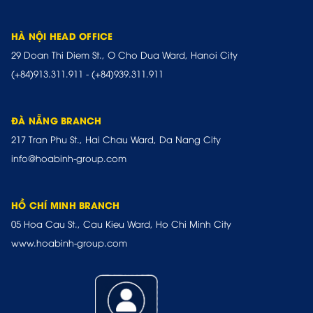
HÀ NỘI HEAD OFFICE
29 Doan Thi Diem St., O Cho Dua Ward, Hanoi City
(+84)913.311.911
-
(+84)939.311.911
ĐÀ NẴNG BRANCH
217 Tran Phu St., Hai Chau Ward, Da Nang City
info@hoabinh-group.com
HỒ CHÍ MINH BRANCH
05 Hoa Cau St., Cau Kieu Ward, Ho Chi Minh City
www.hoabinh-group.com