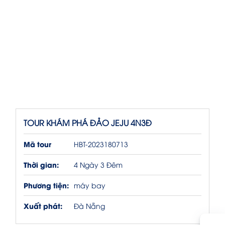
TOUR KHÁM PHÁ ĐẢO JEJU 4N3Đ
Mã tour
HBT-2023180713
Thời gian:
4 Ngày 3 Đêm
Phương tiện:
máy bay
Xuất phát:
Đà Nẵng