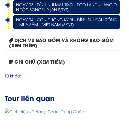
NGÀY 03 : ĐỈNH NÚI MẶT TRỜI - ECO LAND – LÀNG D
N TỘC SONGEUP (ĂN S/T/T)
NGÀY 04 : CON ĐƯỜNG KỲ BÍ – ĐỈNH NÚI ĐẦU RỒNG
– MUA SẮM – VIỆT NAM (S/T/T)
DỊCH VỤ BAO GỒM VÀ KHÔNG BAO GỒM
(XEM THÊM)
GHI CHÚ (XEM THÊM)
Tour Hà Nội – Thượng...
Từ khóa:
Tour liên quan