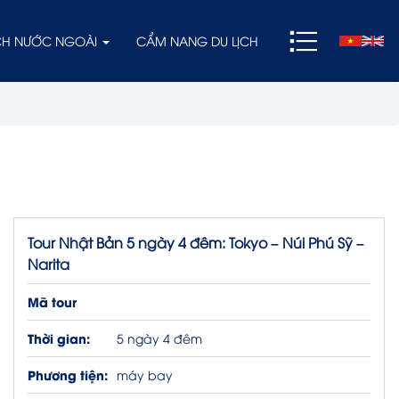
ỊCH NƯỚC NGOÀI
CẨM NANG DU LỊCH
Tour Nhật Bản 5 ngày 4 đêm: Tokyo – Núi Phú Sỹ –
Narita
Mã tour
Thời gian:
5 ngày 4 đêm
Phương tiện:
máy bay