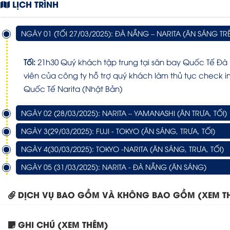
LỊCH TRÌNH
NGÀY 01 (TỐI 27/03/2025): ĐÀ NẴNG – NARITA (ĂN SÁNG TR
Tối:
21h30 Quý khách tập trung tại sân bay Quốc Tế Đà 
viên của công ty hỗ trợ quý khách làm thủ tục check i
Quốc Tế Narita (Nhật Bản)
NGÀY 02 (28/03/2025): NARITA – YAMANASHI (ĂN TRƯA, TỐI)
NGÀY 3(29/03/2025): FUJI - TOKYO (ĂN SÁNG, TRƯA, TỐI)
NGÀY 4(30/03/2025): TOKYO -NARITA (ĂN SÁNG, TRƯA, TỐI)
NGÀY 05 (31/03/2025): NARITA - ĐÀ NẴNG (ĂN SÁNG)
DỊCH VỤ BAO GỒM VÀ KHÔNG BAO GỒM (XEM T
GHI CHÚ (XEM THÊM)