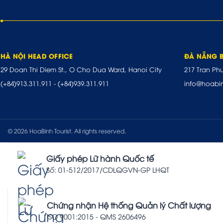
HÀ NỘI HEAD OFFICE
ĐÀ NẴNG 
29 Doan Thi Diem St., O Cho Dua Ward, Hanoi City
217 Tran Ph
(+84)913.311.911
-
(+84)939.311.911
info@hoabi
© 2026 HoaBinh Tourist. All rights reserved.
Giấy phép Lữ hành Quốc tế
Số: 01-512/2017/CDLQGVN-GP LHQT
Chứng nhận Hệ thống Quản lý Chất lượng
ISO 9001:2015 - QMS 2606496