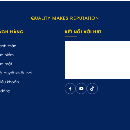
QUALITY MAKES REPUTATION
HÁCH HÀNG
KẾT NỐI VỚI HBT
anh toán
ảo hiểm
ảo mật
ải quyết khiếu nại
điều khoản
 động