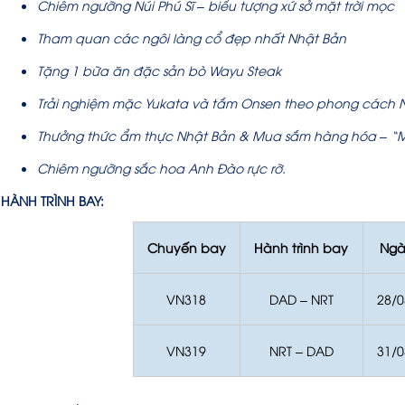
Chiêm ngưỡng Núi Phú Sĩ – biểu tượng xứ sở mặt trời mọc
Tham quan các ngôi làng cổ đẹp nhất Nhật Bản
Tặng 1 bữa ăn đặc sản bò Wayu Steak
Trải nghiệm mặc Yukata và tắm Onsen theo phong cách 
Thưởng thức ẩm thực Nhật Bản & Mua sắm hàng hóa – “
Chiêm ngưỡng sắc hoa Anh Đào rực rỡ.
HÀNH TRÌNH BAY:
Chuyến bay
Hành trình bay
Ngà
VN318
DAD – NRT
28/0
VN319
NRT – DAD
31/0