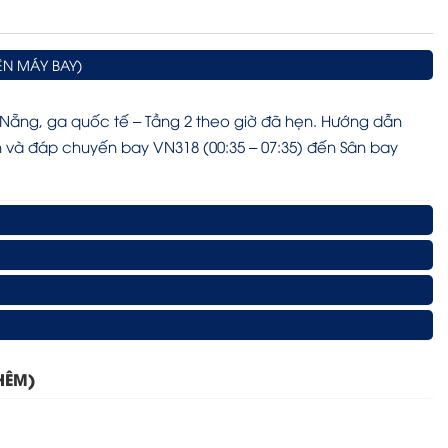
ÊN MÁY BAY)
Nẵng, ga quốc tế – Tầng 2 theo giờ đã hẹn. Hướng dẫn
n và đáp chuyến bay VN318 (00:35 – 07:35) đến Sân bay
HÊM)