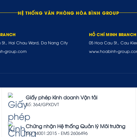
HỆ THỐNG VĂN PHÒNG HÒA BÌNH GROUP
BRANCH
HỒ CHÍ MINH BRANCH
u St., Hai Chau Ward, Da Nang City
05 Hoa Cau St., Cau Kie
nh-group.com
www.hoabinh-group.c
Giấy phép Kinh doanh Vận tải
Số: 364/GPXDVT
Chứng nhận Hệ thống Quản lý Môi trường
ISO 14001:2015 - EMS 2606496