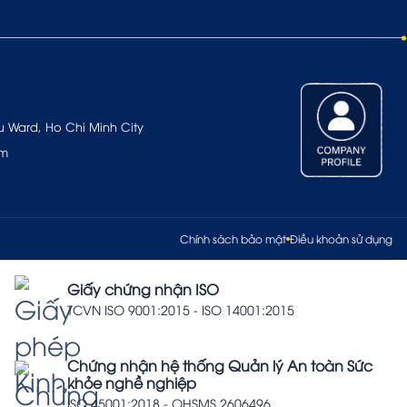
u Ward, Ho Chi Minh City
om
Chính sách bảo mật
Điều khoản sử dụng
Giấy chứng nhận ISO
TCVN ISO 9001:2015 - ISO 14001:2015
Chứng nhận hệ thống Quản lý An toàn Sức
khỏe nghề nghiệp
ISO 45001:2018 - OHSMS 2606496