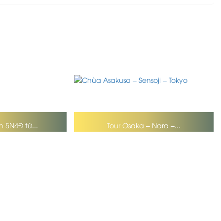
n 5N4Đ từ...
Tour Osaka – Nara –...