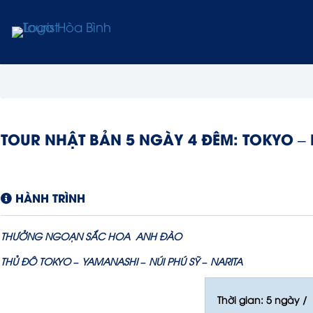
TOUR NHẬT BẢN 5 NGÀY 4 ĐÊM: TOKYO – N
HÀNH TRÌNH
THƯỞNG NGOẠN SẮC HOA ANH ĐÀO
THỦ ĐÔ TOKYO – YAMANASHI – NÚI PHÚ SỸ – NARITA
Thời gian: 5 ngày /