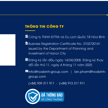
THÔNG TIN CÔNG TY
Công ty TNHH ĐTTM và Du Lịch Quốc Tế Hòa Bình
Business Registration Certificate No. 0102720141
issued by the Department of Planning and
Investment of Hanoi City
Đăng ký lần đầu ngày 14/04/2008. Đăng ký thay
đổi lần thứ 11, ngày 4 tháng 11 năm 2025
info@hoabinh-group.com
|
lan.pham@hoabinh-
group.com
(+84) 939 311 911
-
(+84) 913 311 911