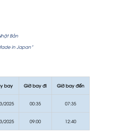
Nhật Bản
Made in Japan”
y bay
Giờ bay đi
Giờ bay đến
3/2025
00:35
07:35
3/2025
09:00
12:40