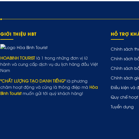
GIỚI THIỆU HBT
HỖ TRỢ K
Chính sách th
HOABINH TOURIST
là 1 trong những đơn vị lữ
Chính sách b
hành và cung cấp dịch vụ du lịch hàng đầu Việt
Chính sách b
Nam
Chính sách gi
"CHẤT LƯỢNG TẠO DANH TIẾNG"
là phương
châm hoạt động và cũng là thông điệp mà
Hòa
Điều kiện và 
Bình Tourist
muốn gửi tới quý khách hàng!
Quy chế hoạt
Tuyển dụng