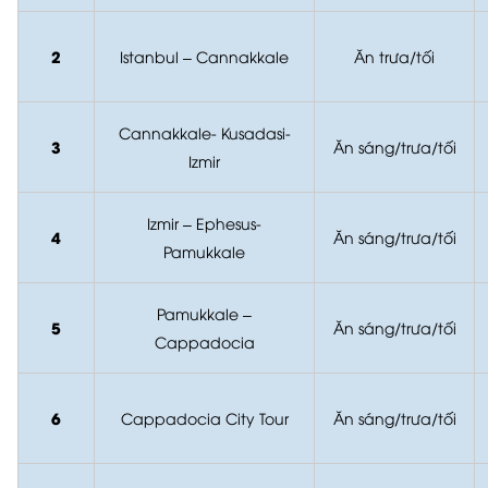
2
Istanbul – Cannakkale
Ăn trưa/tối
Cannakkale- Kusadasi-
3
Ăn sáng/trưa/tối
Izmir
Izmir – Ephesus-
4
Ăn sáng/trưa/tối
Pamukkale
Pamukkale –
5
Ăn sáng/trưa/tối
Cappadocia
6
Cappadocia City Tour
Ăn sáng/trưa/tối