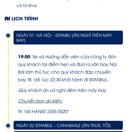
và tờ khai
LỊCH TRÌNH
NGÀY 01: HÀ NỘI – ISTANBU (ĂN NGHỈ TRÊN MÁY
BAY)
19:00
: Xe và Hướng dẫn viên của công ty đón
quý khách tại điểm hẹn và đưa ra sân bay Nội
Bài làm thủ tục cho quý khách đáp chuyến
bay TK 165 lúc 22:30 khởi hành đi ISTANBUL.
Qúy khách ăn và nghỉ đêm trên máy bay
Chuyến bay dự kiến:
TK 165 HANIST 2305 0520*
NGÀY 02 ISTANBUL – CANAKKALE (ĂN TRƯA, TỐI)