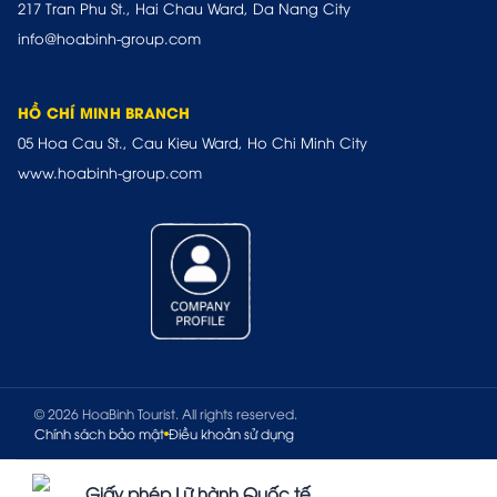
217 Tran Phu St., Hai Chau Ward, Da Nang City
info@hoabinh-group.com
HỒ CHÍ MINH BRANCH
05 Hoa Cau St., Cau Kieu Ward, Ho Chi Minh City
www.hoabinh-group.com
© 2026 HoaBinh Tourist. All rights reserved.
Chính sách bảo mật
Điều khoản sử dụng
Giấy phép Lữ hành Quốc tế