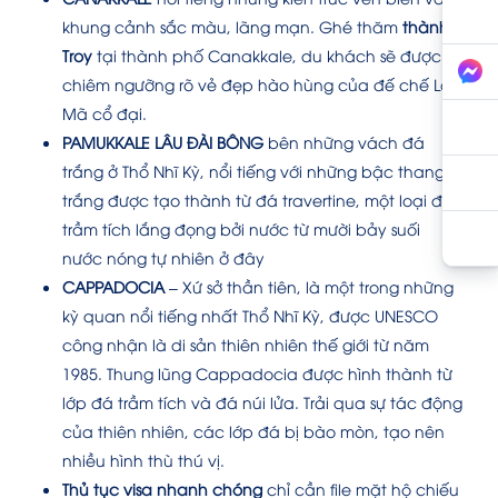
khung cảnh sắc màu, lãng mạn. Ghé thăm
thành
Troy
tại thành phố Canakkale, du khách sẽ được
chiêm ngưỡng rõ vẻ đẹp hào hùng của đế chế La
Mã cổ đại.
PAMUKKALE LÂU ĐÀI BÔNG
bên những vách đá
trắng ở Thổ Nhĩ Kỳ, nổi tiếng với những bậc thang
trắng được tạo thành từ đá travertine, một loại đá
trầm tích lắng đọng bởi nước từ mười bảy suối
nước nóng tự nhiên ở đây
CAPPADOCIA
– Xứ sở thần tiên, là một trong những
kỳ quan nổi tiếng nhất Thổ Nhĩ Kỳ, được UNESCO
công nhận là di sản thiên nhiên thế giới từ năm
1985. Thung lũng Cappadocia được hình thành từ
lớp đá trầm tích và đá núi lửa. Trải qua sự tác động
của thiên nhiên, các lớp đá bị bào mòn, tạo nên
nhiều hình thù thú vị.
Thủ tục visa nhanh chóng
chỉ cần file mặt hộ chiếu