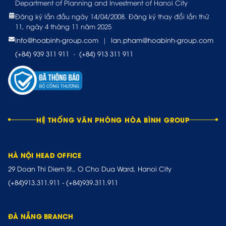
Department of Planning and Investment of Hanoi City
Đăng ký lần đầu ngày 14/04/2008. Đăng ký thay đổi lần thứ
11, ngày 4 tháng 11 năm 2025
info@hoabinh-group.com
|
lan.pham@hoabinh-group.com
(+84) 939 311 911
-
(+84) 913 311 911
HỆ THỐNG VĂN PHÒNG HÒA BÌNH GROUP
HÀ NỘI HEAD OFFICE
29 Doan Thi Diem St., O Cho Dua Ward, Hanoi City
(+84)913.311.911
-
(+84)939.311.911
ĐÀ NẴNG BRANCH