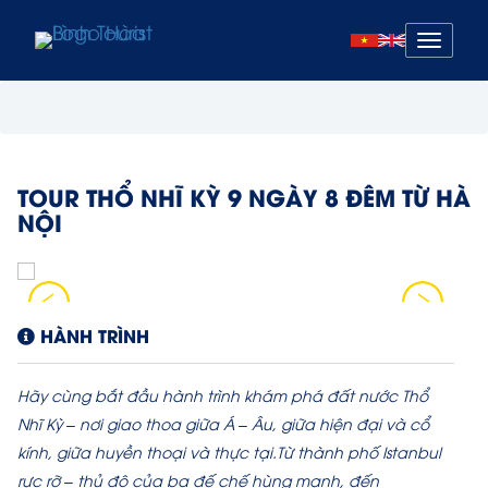
Mở
menu
TOUR THỔ NHĨ KỲ 9 NGÀY 8 ĐÊM TỪ HÀ
NỘI
HÀNH TRÌNH
Hãy cùng bắt đầu hành trình khám phá đất nước Thổ
Nhĩ Kỳ – nơi giao thoa giữa Á – Âu, giữa hiện đại và cổ
kính, giữa huyền thoại và thực tại.Từ thành phố Istanbul
rực rỡ – thủ đô của ba đế chế hùng mạnh, đến