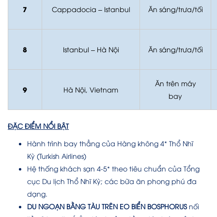
7
Cappadocia – Istanbul
Ăn sáng/trưa/tối
8
Istanbul – Hà Nội
Ăn sáng/trưa/tối
Ăn trên máy
9
Hà Nội, Vietnam
bay
ĐẶC ĐIỂM NỔI BẬT
Hành trình bay thẳng của Hàng không 4* Thổ Nhĩ
Kỳ (Turkish Airlines)
Hệ thống khách sạn 4-5* theo tiêu chuẩn của Tổng
cục Du lịch Thổ Nhĩ Kỳ; các bữa ăn phong phú đa
dạng.
DU NGOẠN BẰNG TÀU TRÊN EO BIỂN BOSPHORUS
nối