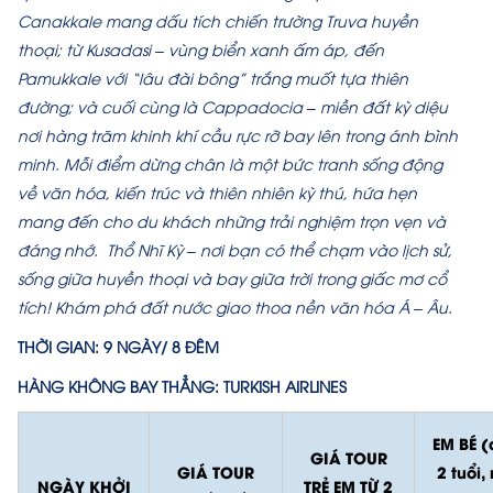
Canakkale mang dấu tích chiến trường Truva huyền
thoại; từ Kusadasi – vùng biển xanh ấm áp, đến
Pamukkale với “lâu đài bông” trắng muốt tựa thiên
đường; và cuối cùng là Cappadocia – miền đất kỳ diệu
nơi hàng trăm khinh khí cầu rực rỡ bay lên trong ánh bình
minh. Mỗi điểm dừng chân là một bức tranh sống động
về văn hóa, kiến trúc và thiên nhiên kỳ thú, hứa hẹn
mang đến cho du khách những trải nghiệm trọn vẹn và
đáng nhớ. Thổ Nhĩ Kỳ – nơi bạn có thể chạm vào lịch sử,
sống giữa huyền thoại và bay giữa trời trong giấc mơ cổ
tích! Khám phá đất nước giao thoa nền văn hóa Á – Âu.
THỜI GIAN: 9 NGÀY/ 8 ĐÊM
HÀNG KHÔNG BAY THẲNG: TURKISH AIRLINES
EM BÉ (
GIÁ TOUR
GIÁ TOUR
2 tuổi,
NGÀY KHỞI
TRẺ EM TỪ 2