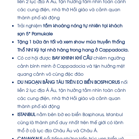
liền 2 lục địa Á Âu, tận hưởng tầm nhìn toàn cảnh
các cung điện, nhà thờ Hồi giáo và cảnh quan
thành phố sôi động
Trải nghiệm
tắm khoáng nóng tự nhiên tại khách
sạn 5* Pamukale
Tặng 1 bữa ăn tối và xem show múa truyền thống
Thổ Nhĩ Kỳ tại nhà hàng trong hang ở Cappadocia.
Có cơ hội được
BAY KHINH KHÍ CẦU
chiêm ngưỡng
cảnh bình minh ở Cappadocia và tận hưởng một
quang cảnh vô cùng độc đáo
DU NGOẠN BẰNG TÀU TRÊN EO BIỂN BOSPHORUS
nối
liền 2 lục địa Á Âu, tận hưởng tầm nhìn toàn cảnh
các cung điện, nhà thờ Hồi giáo và cảnh quan
thành phố sôi động
ISTANBUL
nằm bên bờ eo biển Bosphorus, Istanbul
cũng là thành phố duy nhất trên thế giới có lãnh
thổ ở cả lục địa Châu Âu và Châu Á.
CANAKKALE
nổi tiếng những kiến trúc ven biển và