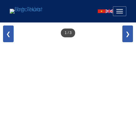
Mở
menu
❮
❯
1
/
3