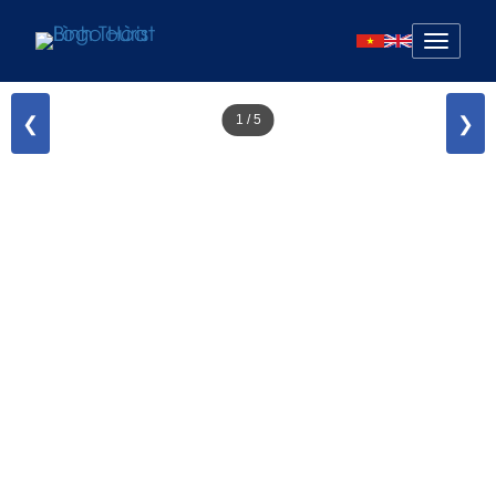
Mở
menu
❮
❯
1
/
5