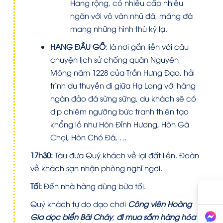
Hang rộng, có nhiều cấp nhiều
ngăn với vô vàn nhũ đá, măng đá
mang những hình thù kỳ lạ.
HANG ĐẦU GỖ
:
là nơi gắn liền với câu
chuyện lịch sử chống quân Nguyên
Mông năm 1228 của Trần Hưng Đạo, hải
trình du thuyền đi giữa Hạ Long với hàng
ngàn đảo đá sừng sững, du khách sẽ có
dịp chiêm ngưỡng bức tranh thiên tạo
khổng lồ như Hòn Đỉnh Hương, Hòn Gà
Chọi, Hòn Chó Đá, …
17h30:
Tàu đưa Quý khách về lại đất liền. Đoàn
về khách sạn nhận phòng nghỉ ngơi.
Tối:
Đến nhà hàng dùng bữa tối.
Quý khách tự do dạo chơi
Công viên Hoàng
Gia dọc biển Bãi Cháy
,
đi mua sắm hàng hóa