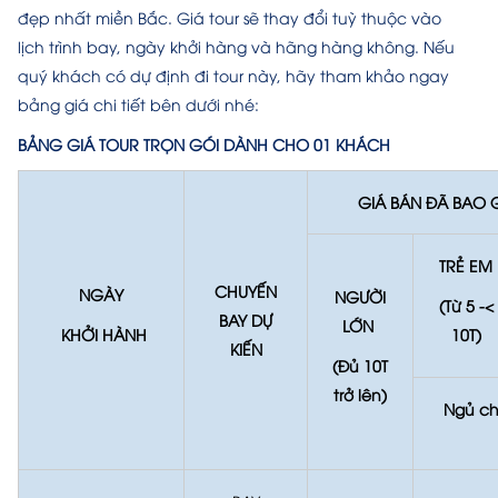
đẹp nhất miền Bắc. Giá tour sẽ thay đổi tuỳ thuộc vào
lịch trình bay, ngày khởi hàng và hãng hàng không. Nếu
quý khách có dự định đi tour này, hãy tham khảo ngay
bảng giá chi tiết bên dưới nhé:
BẢNG GIÁ TOUR TRỌN GÓI DÀNH CHO 01 KHÁCH
GIÁ BÁN ĐÃ BAO
TRẺ EM
CHUYẾN
NGÀY
NGƯỜI
(Từ 5 -<
BAY DỰ
LỚN
KHỞI HÀNH
10T)
KIẾN
(Đủ 10T
trở lên)
Ngủ ch