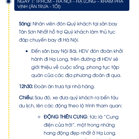
NGÀY 1: TP.HCM – HÀ NỘI – HẠ LONG – KHÁM PHÁ
VỊNH (ĂN TRƯA - TỐI)
Sáng:
Nhân viên đón Quý khách tại sân bay
Tân Sơn Nhất hỗ trợ Quý khách làm thủ tục
đáp chuyến bay đi Hà Nội.
Đến sân bay Nội Bài, HDV đón đoàn khởi
hành đi Hạ Long, trên đường đi HDV sẽ
giới thiệu về cuộc sống, phong tục tập
quán của các địa phương đoàn đi qua.
12h30:
Đoàn ăn trưa tại nhà hàng.
Chiều:
Sau đó, xe đưa quý khách ra bến tàu
du lịch, lên các động theo lộ trình tham quan:
ĐỘNG THIÊN CUNG
:
tức là “Cung
điện của trời”, một trong những
hang động đẹp nhất ở Hạ Long.