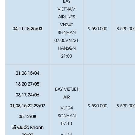
BAY
VIETNAM
AIRLINES
VN240
04,11,18,25/
03
9.590.000
8.590.00
SGNHAN
07:00VN221
HANSGN
21:00
01,08,15/
04
13,20,27/
05
BAY VIETJET
03,17,24/
06
AIR
01,08,15,22,29/
07
9.590.000
8.590.00
VJ124
SGNHAN
05,12/
08
07:10
Lễ Quốc Khánh
VJ151
02/09