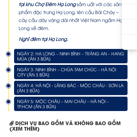
tại khu Chợ Đêm Hạ Long
sầm uất với các sản
phẩm đặc trưng Hạ Long, lên cầu Bãi Cháy –
cây cầu dây văng dài nhất Việt Nam ngắm Hạ
Long về đêm.
Nghỉ đêm tại Hạ Long.
NGÀY 2: HẠ LONG – NINH BÌNH – TRÀNG AN – HANG
MÚA (ĂN 3 BỮA)
NGÀY 3: NINH BÌNH – CHÙA TAM CHÚC – HÀ NỘI
CITY (ĂN 3 BỮA)
NGÀY 4: HÀ NỘI - LĂNG BÁC - MỘC CHÂU - SƠN LA
(ĂN 3 BỮA)
NGÀY 5: MỘC CHÂU – MAI CHÂU – HÀ NỘI –
TP.HCM (ĂN 3 BỮA)
DỊCH VỤ BAO GỒM VÀ KHÔNG BAO GỒM
(XEM THÊM)