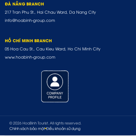
ĐÀ NẴNG BRANCH
217 Tran Phu St., Hai Chau Ward, Da Nang City
info@hoabinh-group.com
HỒ CHÍ MINH BRANCH
05 Hoa Cau St., Cau Kieu Ward, Ho Chi Minh City
www.hoabinh-group.com
© 2026 HoaBinh Tourist. All rights reserved.
Chính sách bảo mật
Điều khoản sử dụng