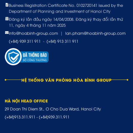
Business Registration Certificate No. 0102720141 issued by the
Department of Planning and Investment of Hanoi City
Đăng ký lần đầu ngày 14/04/2008. Đăng ký thay đổi lần thứ
11, ngày 4 tháng 11 năm 2025
info@hoabinh-group.com
|
lan.pham@hoabinh-group.com
(+84) 939 311 911
-
(+84) 913 311 911
HỆ THỐNG VĂN PHÒNG HÒA BÌNH GROUP
HÀ NỘI HEAD OFFICE
29 Doan Thi Diem St., O Cho Dua Ward, Hanoi City
(+84)913.311.911
-
(+84)939.311.911