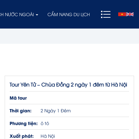
ỊCH NƯỚC NGOÀI
CẨM NANG DU LỊCH
Tour Yên Tử – Chùa Đồng 2 ngày 1 đêm từ Hà Nội
Mã tour
Thời gian:
2 Ngày 1 Đêm
Phương tiện:
ô tô
Xuất phát:
Hà Nội