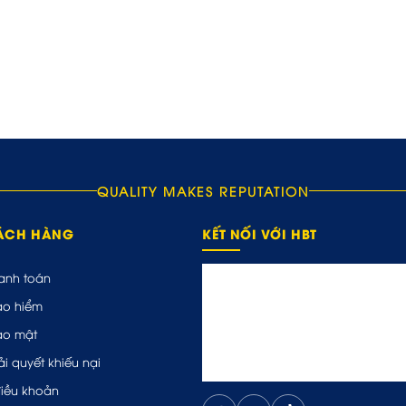
QUALITY MAKES REPUTATION
HÁCH HÀNG
KẾT NỐI VỚI HBT
anh toán
ảo hiểm
ảo mật
ải quyết khiếu nại
điều khoản