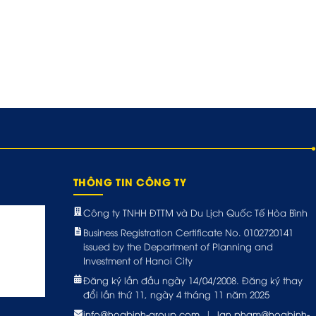
THÔNG TIN CÔNG TY
Công ty TNHH ĐTTM và Du Lịch Quốc Tế Hòa Bình
Business Registration Certificate No. 0102720141
issued by the Department of Planning and
Investment of Hanoi City
Đăng ký lần đầu ngày 14/04/2008. Đăng ký thay
đổi lần thứ 11, ngày 4 tháng 11 năm 2025
info@hoabinh-group.com
|
lan.pham@hoabinh-