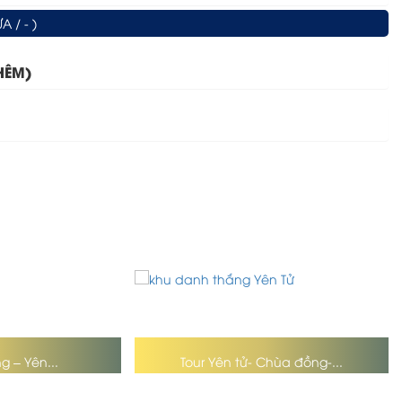
 / - )
HÊM)
g – Yên...
Tour Yên tử- Chùa đồng-...