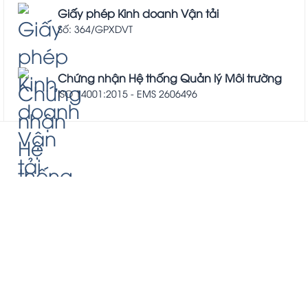
Giấy phép Kinh doanh Vận tải
Số: 364/GPXDVT
Chứng nhận Hệ thống Quản lý Môi trường
ISO 14001:2015 - EMS 2606496