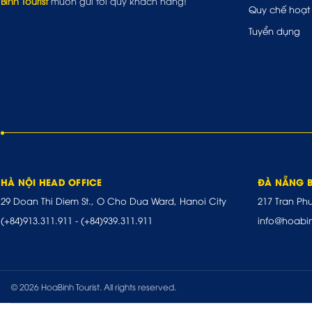
Bình Tourist
muốn gửi tới quý khách hàng!
Quy chế hoạt
Tuyển dụng
HÀ NỘI HEAD OFFICE
ĐÀ NẴNG 
29 Doan Thi Diem St., O Cho Dua Ward, Hanoi City
217 Tran Ph
(+84)913.311.911
-
(+84)939.311.911
info@hoabi
© 2026 HoaBinh Tourist. All rights reserved.