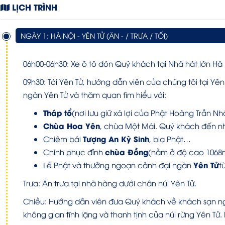
LỊCH TRÌNH
NGÀY 1: HÀ NỘI - YÊN TỬ (ĂN - / TRƯA / TỐI)
06h00-06h30: Xe ô tô đón Quý khách tại Nhà hát lớn Hà 
09h30: Tới Yên Tử, hướng dẫn viên của chúng tôi tại Y
ngàn Yên Tử và thăm quan tìm hiểu với:
Tháp tổ
(nơi lưu giữ xá lợi của Phật Hoàng Trần N
Chùa Hoa Yên
, chùa Một Mái. Quý khách đến nh
Tượng An Kỳ Sinh
Chiêm bái
, bia Phật…
chùa Đồng
Chinh phục đỉnh
(nằm ở độ cao 1068m
Yên Tử
Lễ Phật và thưởng ngoạn cảnh đại ngàn
t
Trưa: Ăn trưa tại nhà hàng dưới chân núi Yên Tử.
Chiều: Hướng dẫn viên đưa Quý khách về khách sạn nghỉ 
không gian tĩnh lặng và thanh tịnh của núi rừng Yên Tử.