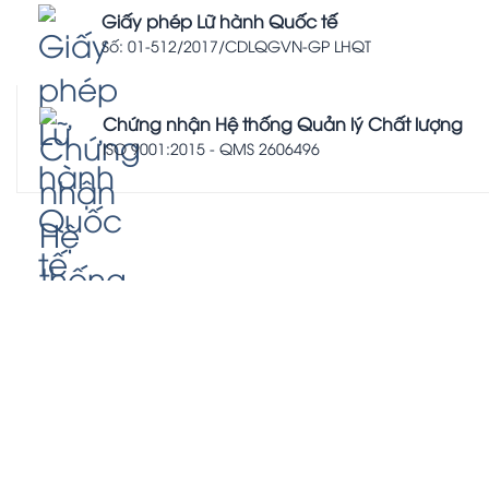
Giấy phép Lữ hành Quốc tế
Số: 01-512/2017/CDLQGVN-GP LHQT
Chứng nhận Hệ thống Quản lý Chất lượng
ISO 9001:2015 - QMS 2606496