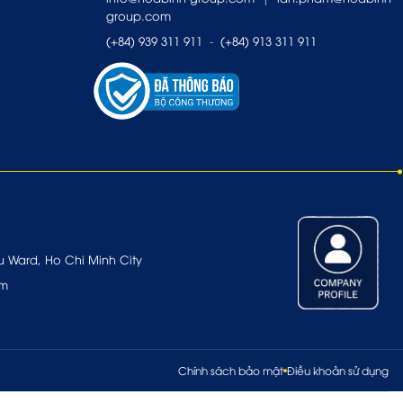
group.com
(+84) 939 311 911
-
(+84) 913 311 911
u Ward, Ho Chi Minh City
om
Chính sách bảo mật
Điều khoản sử dụng