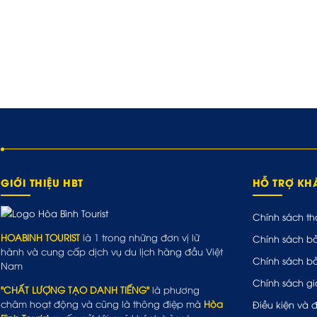
GIỚI THIỆU HBT
HỖ TRỢ K
Chính sách th
HOABINH TOURIST
là 1 trong những đơn vị lữ
Chính sách b
hành và cung cấp dịch vụ du lịch hàng đầu Việt
Chính sách b
Nam
Chính sách gi
"CHẤT LƯỢNG TẠO DANH TIẾNG"
là phương
châm hoạt động và cũng là thông điệp mà
Hòa
Điều kiện và 