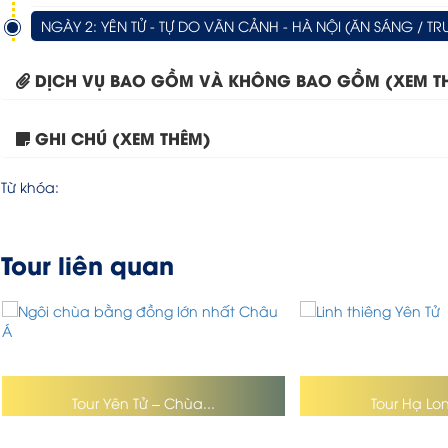
NGÀY 2: YÊN TỬ - TỰ DO VÃN CẢNH - HÀ NỘI (ĂN SÁNG / TRƯA
DỊCH VỤ BAO GỒM VÀ KHÔNG BAO GỒM (XEM T
GHI CHÚ (XEM THÊM)
Từ khóa:
Tour liên quan
Tour Yên Tử – Chùa...
Tour Hạ Lon