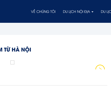
VỀ CHÚNG TÔI
DU LỊCH NỘI ĐỊA
DU L
M TỪ HÀ NỘI