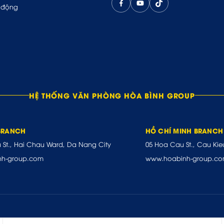
 động
HỆ THỐNG VĂN PHÒNG HÒA BÌNH GROUP
BRANCH
HỒ CHÍ MINH BRANCH
u St., Hai Chau Ward, Da Nang City
05 Hoa Cau St., Cau Kie
nh-group.com
www.hoabinh-group.c