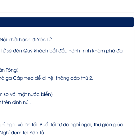
Nội khởi hành đi Yên Tử.
ên Tử sẽ đón Quý khách bắt đầu hành trình khám phá đại
hân Tông)
à ga Cáp treo để đi hệ thống cáp thứ 2.
 so với mặt nước biển)
ừ trên đỉnh núi.
ngơi và ăn tối. Buổi tối tự do nghỉ ngơi, thư giãn giữa
 Nghỉ đêm tại Yên Tử.