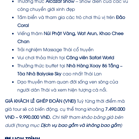
Thưởng thức
Alcazar Show
– Show diễn của các vũ
công chuyển giới xinh đẹp
Tắm biển và tham gia các trò chơi thú vị trên
Đảo
Coral
Viếng thăm
Núi Phật Vàng, Wat Arun, Khao Chee
Chan
Trải nghiệm Massage Thái cổ truyền
Vui chơi thỏa thích tại
Công viên Safari World
Thưởng thức buffet tại
Nhà Hàng Xoay 86 Tầng –
Tòa Nhà Baiyoke Sky
cao nhất Thái Lan
Dạo thuyền tham quan đời sống ven sông của
người dân Thái và xem hiện tượng cá nổi.
GIÁ KHÁCH LẺ GHÉP ĐOÀN (VNĐ)
Tuỳ từng thời điểm mà
giá tour sẽ có biến động, cụ thể trong khoảng
7.490.000
VND ~ 9.990.000 VND.
Chi tiết tham khảo bảng giá bên
dưới (trong mục
Dịch vụ bao gồm và không bao gồm
)
LỊCH TRÌNH