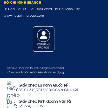
HỒ CHÍ MINH BRANCH
05 Hoa Cau St., Cau Kieu Ward, Ho Chi Minh City
www.hoabinh-group.com
© 2026 HoaBinh Tourist. All rights reserved.
Chính sách bảo mật
Điều khoản sử dụng
Giấy phép Lữ hành Quốc tế
Số: 01-512/2017/CDLQGVN-GP LHQT
Giấy phép Kinh doanh Vận tải
Số: 364/GPXDVT