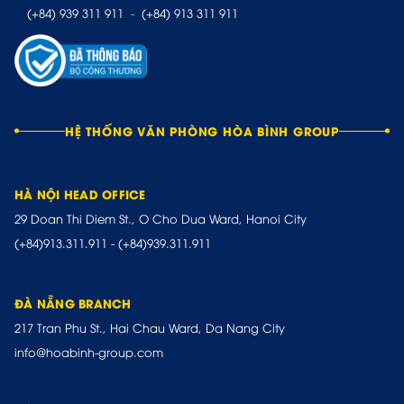
(+84) 939 311 911
-
(+84) 913 311 911
HỆ THỐNG VĂN PHÒNG HÒA BÌNH GROUP
HÀ NỘI HEAD OFFICE
29 Doan Thi Diem St., O Cho Dua Ward, Hanoi City
(+84)913.311.911
-
(+84)939.311.911
ĐÀ NẴNG BRANCH
217 Tran Phu St., Hai Chau Ward, Da Nang City
info@hoabinh-group.com