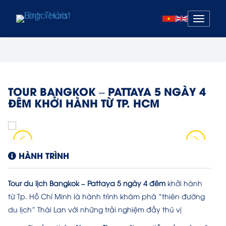
Mở
menu
TOUR BANGKOK – PATTAYA 5 NGÀY 4
ĐÊM KHỞI HÀNH TỪ TP. HCM
HÀNH TRÌNH
Tour du lịch Bangkok – Pattaya 5 ngày 4 đêm
khởi hành
từ Tp. Hồ Chí Minh là hành trình khám phá “thiên đường
du lịch” Thái Lan với những trải nghiệm đầy thú vị