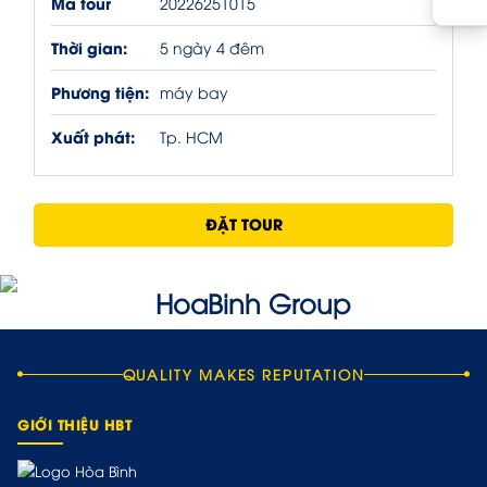
Mã tour
20226251015
Thời gian:
5 ngày 4 đêm
Phương tiện:
máy bay
Xuất phát:
Tp. HCM
ĐẶT TOUR
QUALITY MAKES REPUTATION
GIỚI THIỆU HBT