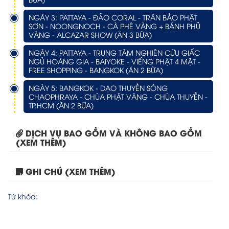
NGÀY 3: PATTAYA - ĐẢO CORAL - TRÂN BẢO PHẬT
SƠN - NOONGNOCH - CÀ PHÊ VÀNG + BÁNH PHỦ
VÀNG - ALCAZAR SHOW (ĂN 3 BỮA)
NGÀY 4: PATTAYA - TRUNG TÂM NGHIÊN CỨU GIẤC
NGỦ HOÀNG GIA - BAIYOKE - VIẾNG PHẬT 4 MẶT -
FREE SHOPPING - BANGKOK (ĂN 2 BỮA)
NGÀY 5: BANGKOK - DẠO THUYỀN SÔNG
CHAOPHRAYA - CHÙA PHẬT VÀNG - CHÙA THUYỀN -
TP.HCM (ĂN 2 BỮA)
DỊCH VỤ BAO GỒM VÀ KHÔNG BAO GỒM
(XEM THÊM)
GHI CHÚ (XEM THÊM)
Tour Đà Nẵng – Bangkok...
Từ khóa: