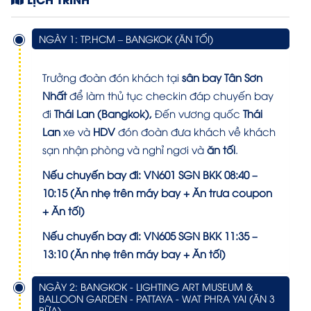
NGÀY 1: TP.HCM – BANGKOK (ĂN TỐI)
Trưởng đoàn đón khách tại
sân bay Tân Sơn
Nhất
để làm thủ tục checkin đáp chuyến bay
đi
Thái Lan (Bangkok),
Đến vương quốc
Thái
Lan
xe và
HDV
đón đoàn đưa khách về khách
sạn nhận phòng và nghỉ ngơi và
ăn tối
.
Nếu chuyến bay đi: VN601 SGN BKK 08:40 –
10:15
(Ăn nhẹ trên máy bay + Ăn trưa coupon
+ Ăn tối)
Nếu chuyến bay đi: VN605 SGN BKK 11:35 –
13:10
(Ăn nhẹ trên máy bay + Ăn tối)
NGÀY 2: BANGKOK - LIGHTING ART MUSEUM &
BALLOON GARDEN - PATTAYA - WAT PHRA YAI (ĂN 3
BỮA)